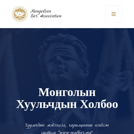
Mongolian
Bar Association
Монголын
Хуульчдын Холбоо
Хуульчдын мэдээлэл, харилцааны нэгдсэн
систем “www.mglbar.mn”