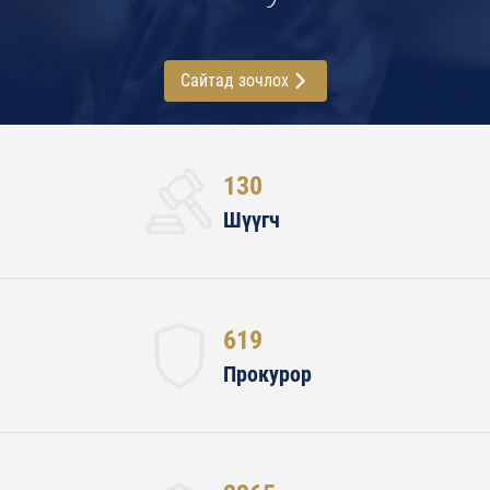
Сайтад зочлох
130
Шүүгч
619
Прокурор