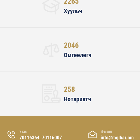
2265
Хуульч
2046
Өмгөөлөгч
258
Нотариатч
Утас
И-мэйл
70116364, 70116007
info@mglbar.mn