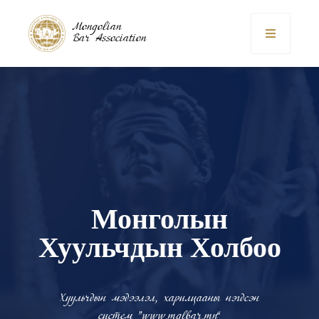
Mongolian
Bar Association
Монголын
Хуульчдын Холбоо
Хуульчдын мэдээлэл, харилцааны нэгдсэн
систем “www.mglbar.mn”