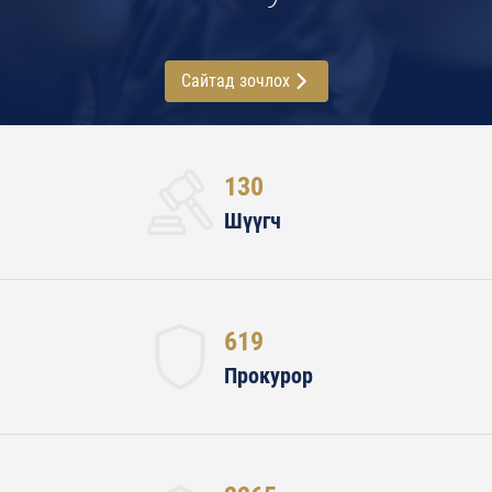
Сайтад зочлох
130
Шүүгч
619
Прокурор