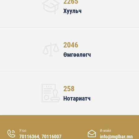
2265
Хуульч
2046
Өмгөөлөгч
258
Нотариатч
Утас
И-мэйл
70116364, 70116007
info@mglbar.mn