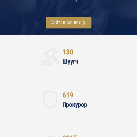
Сайтад зочлох
130
Шүүгч
619
Прокурор