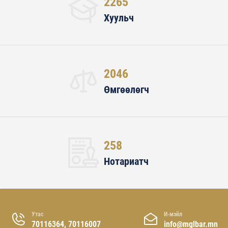
2265
Хуульч
2046
Өмгөөлөгч
258
Нотариатч
Утас
И-мэйл
70116364, 70116007
info@mglbar.mn