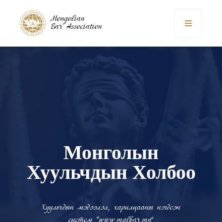
Mongolian
Bar Association
Монголын
Хуульчдын Холбоо
Хуульчдын мэдээлэл, харилцааны нэгдсэн
систем “www.mglbar.mn”