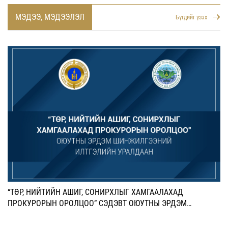
МЭДЭЭ, МЭДЭЭЛЭЛ
Бүгдийг үзэх
“ТӨР, НИЙТИЙН АШИГ, СОНИРХЛЫГ ХАМГААЛАХАД
ПРОКУРОРЫН ОРОЛЦОО” СЭДЭВТ ОЮУТНЫ ЭРДЭМ
ШИНЖИЛГЭЭНИЙ ИЛТГЭЛИЙН УРАЛДААНД ОРОЛЦОХЫГ
УРЬЖ БАЙНА