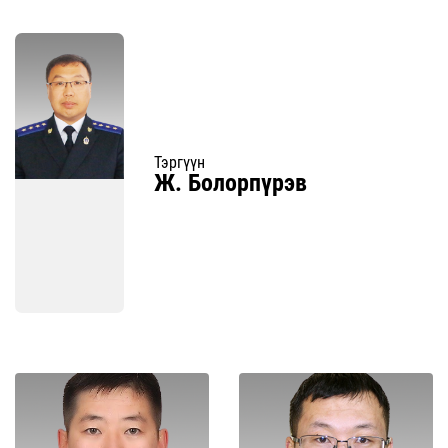
Тэргүүн
Ж. Болорпүрэв
Дэлгэрэнгүй