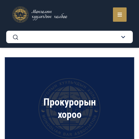
Монголын
хуульчдын холбоо
Прокурорын
хороо