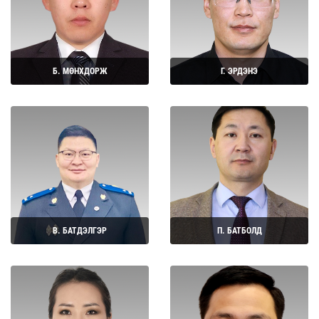
Б. МӨНХДОРЖ
Г. ЭРДЭНЭ
Дэлгэрэнгүй
Дэлгэрэнгүй
В. БАТДЭЛГЭР
П. БАТБОЛД
Дэлгэрэнгүй
Дэлгэрэнгүй