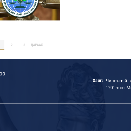
2
3
ДАРААХ
оо
Хаяг:
Чингэлтэй 
1701 тоот 