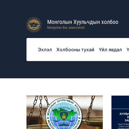
Монголын Хуульчдын холбоо
Mongolian Bar association
Эхлэл
Холбооны тухай
Үйл явдал
Ү