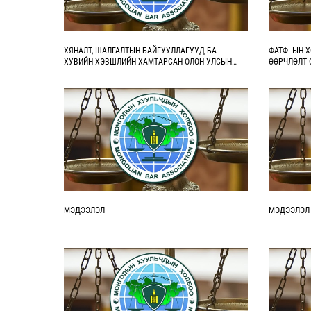
ХЯНАЛТ, ШАЛГАЛТЫН БАЙГУУЛЛАГУУД БА
ФАТФ -ЫН 
ХУВИЙН ХЭВШЛИЙН ХАМТАРСАН ОЛОН УЛСЫН
ӨӨРЧЛӨЛТ 
ФОРУМД ОРОЛЦОХЫГ УРЬЖ БАЙНА
МЭДЭЭЛЭЛ
МЭДЭЭЛЭЛ