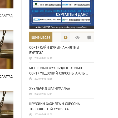
ГСААЛТАД
ШИНЭ МЭДЭЭ
COP17 САЙН ДУРЫН АЖИЛТНЫ
БҮРТГЭЛ
2026-08-06 17:19
МОНГОЛЫН ХУУЛЬЧДЫН ХОЛБОО
COP17 ҮНДЭСНИЙ ХОРООНЫ АЖЛЫН
ГСААЛТАД
АЛБАТАЙ ХАМТРАН АЖИЛЛАХ
2026-08-06 13:58
САНАМЖ БИЧИГ БАЙГУУЛЛАА
ХУУЛЬЧИД ШАГНУУЛЛАА
2026-07-08 17:11
ШҮҮХИЙН САХИЛГЫН ХОРООНЫ
ТӨЛӨӨЛӨЛТЭЙ УУЛЗЛАА
2026-07-08 16:03