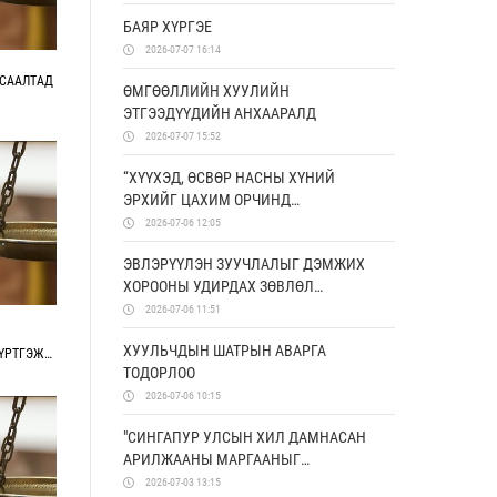
БАЯР ХҮРГЭЕ
2026-07-07 16:14
ГСААЛТАД
ӨМГӨӨЛЛИЙН ХУУЛИЙН
ЭТГЭЭДҮҮДИЙН АНХААРАЛД
2026-07-07 15:52
“ХҮҮХЭД, ӨСВӨР НАСНЫ ХҮНИЙ
ЭРХИЙГ ЦАХИМ ОРЧИНД
ХАМГААЛАХ, УРЬДЧИЛАН
2026-07-06 12:05
СЭРГИЙЛЭХ БОЛОН ЭРХ ЗҮЙН
ЭВЛЭРҮҮЛЭН ЗУУЧЛАЛЫГ ДЭМЖИХ
МЭДЛЭГИЙГ НЭМЭГДҮҮЛЭХ НЬ”
ХОРООНЫ УДИРДАХ ЗӨВЛӨЛ
ТӨСӨЛД ХАМТРАН АЖИЛЛАНА
ХУРАЛДЛАА
2026-07-06 11:51
ХУУЛЬЧДЫН ШАТРЫН АВАРГА
ҮРТГЭЖ
ТОДОРЛОО
2026-07-06 10:15
"СИНГАПУР УЛСЫН ХИЛ ДАМНАСАН
АРИЛЖААНЫ МАРГААНЫГ
ШИЙДВЭРЛЭХ ТОГТОЛЦОО" СЭДЭВТ
2026-07-03 13:15