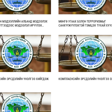
Н МЭДЭЭЛЛИЙН АЛБАНД МЭДЭЭЛЭХ
МӨНГӨ УГААХ БОЛОН ТЕРРОРИЗМЫГ
ЭТГЭЭДЭЭС МЭДЭЭЛЭЛ ИРҮҮЛЭХ
САНХҮҮЖҮҮЛЭХТЭЙ ТЭМЦЭХ ТУХАЙ ХУУ
НАЛ АВЧ БАЙНА
ОРСОН НЭМЭЛТ, ӨӨРЧЛӨЛТ
ИЙН ЭРСДЭЛИЙН ҮНЭЛГЭЭ ХИЙГДЭЖ
КОМПЛАЕНСИЙН ЭРСДЭЛИЙН ҮНЭЛГЭЭ Э