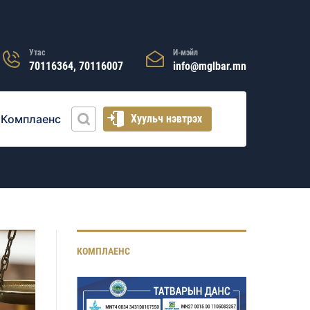
Утас
И-мэйл
70116364, 70116007
info@mglbar.mn
Комплаенс
Хуульч нэвтрэх
КОМПЛАЕНС