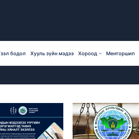
зэл бодол
Хууль зүйн мэдээ
Хороод
Менторшип