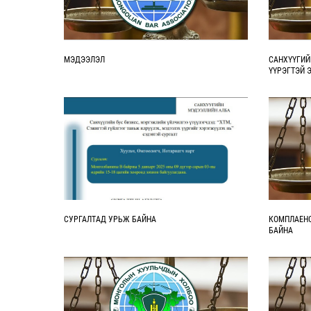
МЭДЭЭЛЭЛ
САНХҮҮГИЙ
ҮҮРЭГТЭЙ 
ЖУРАМД СА
СУРГАЛТАД УРЬЖ БАЙНА
КОМПЛАЕНС
БАЙНА