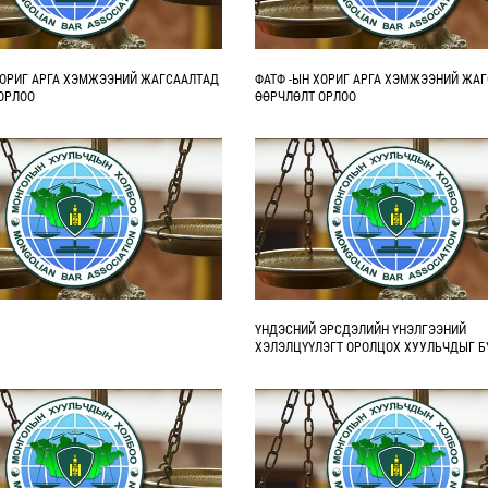
ХОРИГ АРГА ХЭМЖЭЭНИЙ ЖАГСААЛТАД
ФАТФ -ЫН ХОРИГ АРГА ХЭМЖЭЭНИЙ ЖА
ОРЛОО
ӨӨРЧЛӨЛТ ОРЛОО
ҮНДЭСНИЙ ЭРСДЭЛИЙН ҮНЭЛГЭЭНИЙ
ХЭЛЭЛЦҮҮЛЭГТ ОРОЛЦОХ ХУУЛЬЧДЫГ Б
БАЙНА