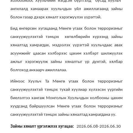
холбооноос Хуульчийн нэгдсэн бүртгэлд “бусад хуульч”
ангилалд хамаарах хуульчдын үйл ажиллагаанд зайны
болон газар дээрх хяналт хэрэгжүүлэх үүрэгтэй.
Бид өнгөрсөн хугацаанд Мөнгө угаах болон терроризмыг
санхүүжүүлэхтэй тэмцэх хөтөлбөрийн хүрээнд зайны
хяналтад хамрагдах, мэдээлэх үүрэгтэй хуульчдаас авах
асуумжийг цаасан хэлбэрээс цахим хэлбэрт шилжүүлэх
ажлыг хэрэгжүүлж зайны хяналтыг үр дүнтэй, хялбар
болгоход анхаарч ажиллалаа.
Иймээс Хуульч Та Мөнгө угаах болон терроризмыг
санхүүжүүлэхтэй тэмцэх тухай хуулиар хүлээсэн үүргийн
биелэлтээ хангаж Монголын Хуульчдын холбооны цахим
хуудсанд байршуулсан Мөнгө угаах болон терроризмыг
санхүүжүүлэхтэй тэмцэх зайны хяналтад хамрагдана уу.
Зайны хяналт үргэлжлэх хугацаа:
2026.06.08-2026.06.30