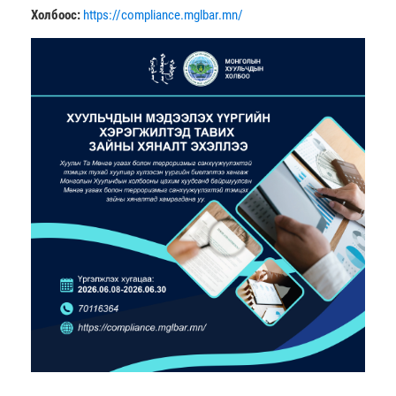
Холбоос:
https://compliance.mglbar.mn/