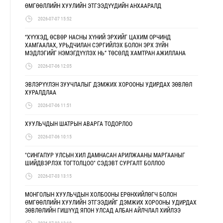
ӨМГӨӨЛЛИЙН ХУУЛИЙН ЭТГЭЭДҮҮДИЙН АНХААРАЛД
2026-07-07 15:52
“ХҮҮХЭД, ӨСВӨР НАСНЫ ХҮНИЙ ЭРХИЙГ ЦАХИМ ОРЧИНД
ХАМГААЛАХ, УРЬДЧИЛАН СЭРГИЙЛЭХ БОЛОН ЭРХ ЗҮЙН
МЭДЛЭГИЙГ НЭМЭГДҮҮЛЭХ НЬ” ТӨСӨЛД ХАМТРАН АЖИЛЛАНА
2026-07-06 12:05
ЭВЛЭРҮҮЛЭН ЗУУЧЛАЛЫГ ДЭМЖИХ ХОРООНЫ УДИРДАХ ЗӨВЛӨЛ
ХУРАЛДЛАА
2026-07-06 11:51
ХУУЛЬЧДЫН ШАТРЫН АВАРГА ТОДОРЛОО
2026-07-06 10:15
"СИНГАПУР УЛСЫН ХИЛ ДАМНАСАН АРИЛЖААНЫ МАРГААНЫГ
ШИЙДВЭРЛЭХ ТОГТОЛЦОО" СЭДЭВТ СУРГАЛТ БОЛЛОО
2026-07-03 13:15
МОНГОЛЫН ХУУЛЬЧДЫН ХОЛБООНЫ ЕРӨНХИЙЛӨГЧ БОЛОН
ӨМГӨӨЛЛИЙН ХУУЛИЙН ЭТГЭЭДИЙГ ДЭМЖИХ ХОРООНЫ УДИРДАХ
ЗӨВЛӨЛИЙН ГИШҮҮД ЯПОН УЛСАД АЛБАН АЙЛЧЛАЛ ХИЙЛЭЭ