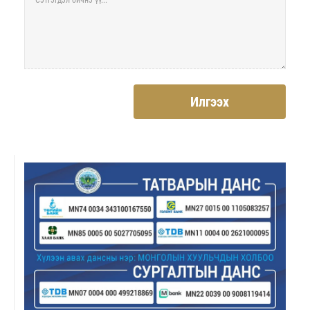
Илгээх