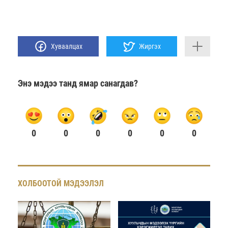
Хуваалцах
Жиргэх
Энэ мэдээ танд ямар санагдав?
0
0
0
0
0
0
ХОЛБООТОЙ МЭДЭЭЛЭЛ