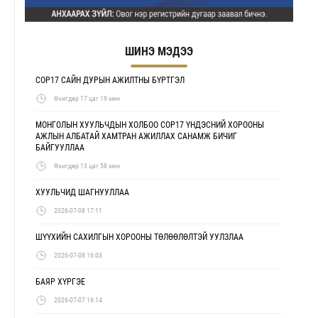
ШИНЭ МЭДЭЭ
COP17 САЙН ДУРЫН АЖИЛТНЫ БҮРТГЭЛ
Өчигдөр 17 цаг 19 мин
МОНГОЛЫН ХУУЛЬЧДЫН ХОЛБОО COP17 ҮНДЭСНИЙ ХОРООНЫ
АЖЛЫН АЛБАТАЙ ХАМТРАН АЖИЛЛАХ САНАМЖ БИЧИГ
БАЙГУУЛЛАА
Өчигдөр 13 цаг 58 мин
ХУУЛЬЧИД ШАГНУУЛЛАА
2026-07-08 17:11
ШҮҮХИЙН САХИЛГЫН ХОРООНЫ ТӨЛӨӨЛӨЛТЭЙ УУЛЗЛАА
2026-07-08 16:03
БАЯР ХҮРГЭЕ
2026-07-07 16:14