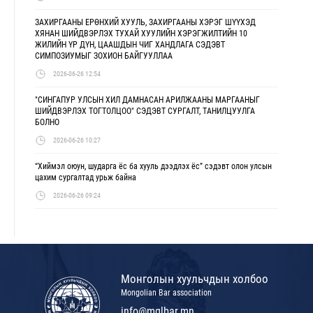
ЗАХИРГААНЫ ЕРӨНХИЙ ХУУЛЬ, ЗАХИРГААНЫ ХЭРЭГ ШҮҮХЭД
ХЯНАН ШИЙДВЭРЛЭХ ТУХАЙ ХУУЛИЙН ХЭРЭГЖИЛТИЙН 10
ЖИЛИЙН ҮР ДҮН, ЦААШДЫН ЧИГ ХАНДЛАГА СЭДЭВТ
СИМПОЗИУМЫГ ЗОХИОН БАЙГУУЛЛАА
2026-06-26 12:54
"СИНГАПУР УЛСЫН ХИЛ ДАМНАСАН АРИЛЖААНЫ МАРГААНЫГ
ШИЙДВЭРЛЭХ ТОГТОЛЦОО" СЭДЭВТ СУРГАЛТ, ТАНИЛЦУУЛГА
БОЛНО
2026-06-26 10:27
“Хиймэл оюун, шударга ёс ба хууль дээдлэх ёс” сэдэвт олон улсын
цахим сургалтад урьж байна
2026-06-26 09:24
Монголын хуульчдын холбоо
Mongolian Bar association
info@mglbar.mn