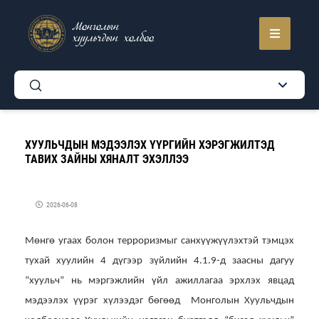
Монголын
хуульчдын холбоо
ХУУЛЬЧДЫН МЭДЭЭЛЭХ ҮҮРГИЙН ХЭРЭГЖИЛТЭД
ТАВИХ ЗАЙНЫ ХЯНАЛТ ЭХЭЛЛЭЭ
2026-06-08
Мөнгө угаах болон терроризмыг санхүүжүүлэхтэй тэмцэх
тухай хуулийн 4 дүгээр зүйлийн 4.1.9-д заасны дагуу
“хуульч” нь мэргэжлийн үйл ажиллагаа эрхлэх явцад
мэдээлэх үүрэг хүлээдэг бөгөөд Монголын Хуульчдын