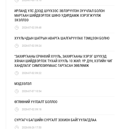
2026-07-03 13:10
ИРЛАНД УЛС ДЭЭД ШҮҮХЭЭС ЭВЛЭРҮҮЛЭН ЗУУЧЛАЛ БОЛОН
МАРГААН ШИЙДВЭРЛЭХ ШИНЭ УДИРДАМЖ ХЭРЭГЖҮҮЛЖ
ЭХЭЛЛЭЭ
2026-07-02 09:48
ХУУЛЬЧДЫН ШАТРЫН АВАРГА ШАЛГАРУУЛАХ ТЭМЦЭЭН БОЛНО
2026-07-02 09:24
“ЗАХИРГААНЫ ЕРӨНХИЙ ХУУЛЬ, ЗАХИРГААНЫ ХЭРЭГ ШҮҮХЭД
ХЯНАН ШИЙДВЭРЛЭХ ТУХАЙ ХУУЛЬ 10 ЖИЛ: ҮР ДҮН, ХЭТИЙН ЧИГ
ХАНДЛАГА” СИМПОЗИУМААС ГАРГАСАН ЗӨВЛӨМЖ
2026-07-02 09:22
МЭДЭЭЛЭЛ
2026-07-07 10:54
ӨГЛӨӨНИЙ УУЛЗАЛТ БОЛЛОО
2026-07-02 09:18
СУРГАГЧ БАГШИЙН СУРГАЛТ ЗОХИОН БАЙГУУЛАГДЛАА
2026-06-26 17:50