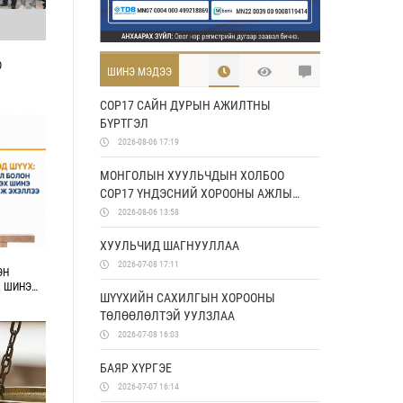
О
ШИНЭ МЭДЭЭ
COP17 САЙН ДУРЫН АЖИЛТНЫ
БҮРТГЭЛ
2026-08-06 17:19
МОНГОЛЫН ХУУЛЬЧДЫН ХОЛБОО
COP17 ҮНДЭСНИЙ ХОРООНЫ АЖЛЫН
АЛБАТАЙ ХАМТРАН АЖИЛЛАХ
2026-08-06 13:58
САНАМЖ БИЧИГ БАЙГУУЛЛАА
ХУУЛЬЧИД ШАГНУУЛЛАА
2026-07-08 17:11
ЭН
Х ШИНЭ
ШҮҮХИЙН САХИЛГЫН ХОРООНЫ
ТӨЛӨӨЛӨЛТЭЙ УУЛЗЛАА
2026-07-08 16:03
БАЯР ХҮРГЭЕ
2026-07-07 16:14