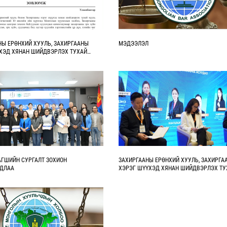
НЫ ЕРӨНХИЙ ХУУЛЬ, ЗАХИРГААНЫ
МЭДЭЭЛЭЛ
ХЭД ХЯНАН ШИЙДВЭРЛЭХ ТУХАЙ
ИЛ: ҮР ДҮН, ХЭТИЙН ЧИГ ХАНДЛАГА”
МААС ГАРГАСАН ЗӨВЛӨМЖ
АГШИЙН СУРГАЛТ ЗОХИОН
ЗАХИРГААНЫ ЕРӨНХИЙ ХУУЛЬ, ЗАХИРГА
ГДЛАА
ХЭРЭГ ШҮҮХЭД ХЯНАН ШИЙДВЭРЛЭХ ТУ
ХУУЛИЙН ХЭРЭГЖИЛТИЙН 10 ЖИЛИЙН ҮР
ЦААШДЫН ЧИГ ХАНДЛАГА СЭДЭВТ
СИМПОЗИУМЫГ ЗОХИОН БАЙГУУЛЛАА