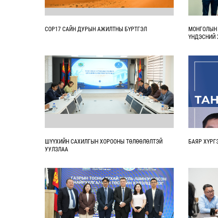
COP17 САЙН ДУРЫН АЖИЛТНЫ БҮРТГЭЛ
МОНГОЛЫН 
ҮНДЭСНИЙ 
АЖИЛЛАХ 
ШҮҮХИЙН САХИЛГЫН ХОРООНЫ ТӨЛӨӨЛӨЛТЭЙ
БАЯР ХҮРГ
УУЛЗЛАА