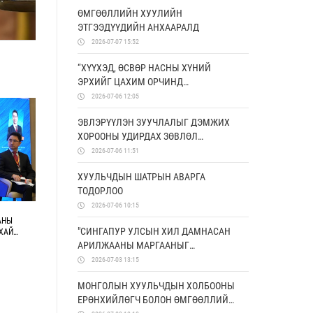
ӨМГӨӨЛЛИЙН ХУУЛИЙН
ЭТГЭЭДҮҮДИЙН АНХААРАЛД
2026-07-07 15:52
“ХҮҮХЭД, ӨСВӨР НАСНЫ ХҮНИЙ
ЭРХИЙГ ЦАХИМ ОРЧИНД
ХАМГААЛАХ, УРЬДЧИЛАН
2026-07-06 12:05
СЭРГИЙЛЭХ БОЛОН ЭРХ ЗҮЙН
ЭВЛЭРҮҮЛЭН ЗУУЧЛАЛЫГ ДЭМЖИХ
МЭДЛЭГИЙГ НЭМЭГДҮҮЛЭХ НЬ”
ХОРООНЫ УДИРДАХ ЗӨВЛӨЛ
ТӨСӨЛД ХАМТРАН АЖИЛЛАНА
ХУРАЛДЛАА
2026-07-06 11:51
ХУУЛЬЧДЫН ШАТРЫН АВАРГА
ТОДОРЛОО
2026-07-06 10:15
АНЫ
"СИНГАПУР УЛСЫН ХИЛ ДАМНАСАН
ХАЙ
 ДҮН,
АРИЛЖААНЫ МАРГААНЫГ
ШИЙДВЭРЛЭХ ТОГТОЛЦОО" СЭДЭВТ
2026-07-03 13:15
СУРГАЛТ БОЛЛОО
МОНГОЛЫН ХУУЛЬЧДЫН ХОЛБООНЫ
ЕРӨНХИЙЛӨГЧ БОЛОН ӨМГӨӨЛЛИЙН