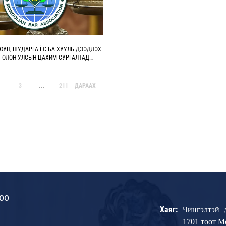
ЮУН, ШУДАРГА ЁС БА ХУУЛЬ ДЭЭДЛЭХ
Т ОЛОН УЛСЫН ЦАХИМ СУРГАЛТАД
НА
3
...
211
ДАРААХ
оо
Хаяг:
Чингэлтэй 
1701 тоот 