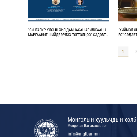
"СИНГАПУР УЛСЫН ХИЛ ДАМНАСАН АРИЛЖААНЫ
“ХИЙМЭЛ О
МАРГААНЫГ ШИЙДВЭРЛЭХ ТОГТОЛЦОО" СЭДЭВТ
ЁС” СЭДЭВ
СУРГАЛТ, ТАНИЛЦУУЛГА БОЛНО
УРЬЖ БАЙ
1
2
Монголын хуульчдын холб
Mongolian Bar association
info@mglbar.mn