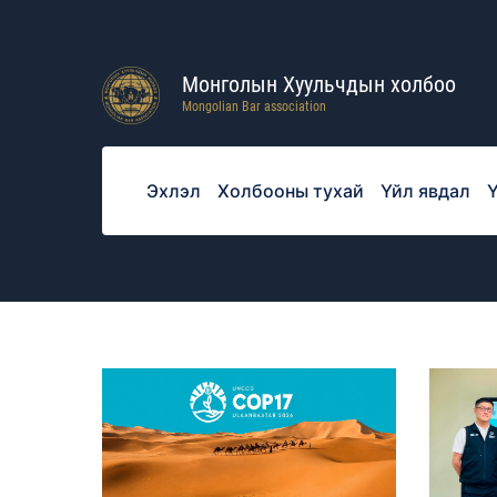
Монголын Хуульчдын холбоо
Mongolian Bar association
Эхлэл
Холбооны тухай
Үйл явдал
Ү