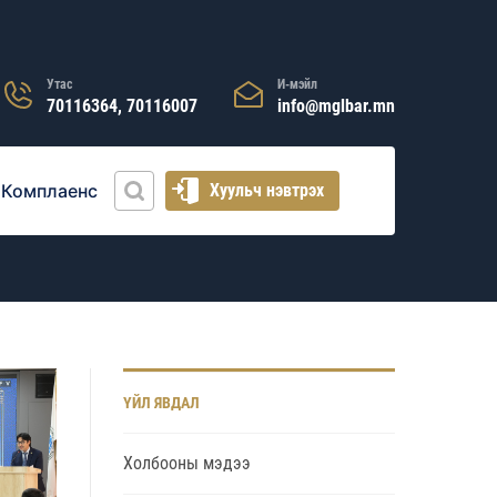
Утас
И-мэйл
70116364, 70116007
info@mglbar.mn
Комплаенс
Хуульч нэвтрэх
ҮЙЛ ЯВДАЛ
Холбооны мэдээ