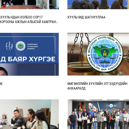
ХУУЛЬЧДЫН ХОЛБОО COP17
ХУУЛЬЧИД ШАГНУУЛЛАА
ХОРООНЫ АЖЛЫН АЛБАТАЙ ХАМТРАН
САНАМЖ БИЧИГ БАЙГУУЛЛАА
ЭЕ
ӨМГӨӨЛЛИЙН ХУУЛИЙН ЭТГЭЭДҮҮДИЙН
АНХААРАЛД