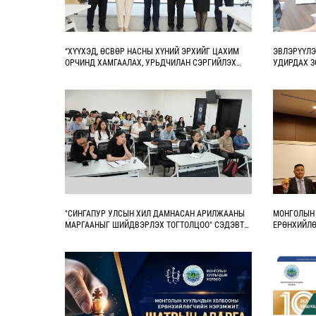
“ХҮҮХЭД, ӨСВӨР НАСНЫ ХҮНИЙ ЭРХИЙГ ЦАХИМ
ЭВЛЭРҮҮЛ
ОРЧИНД ХАМГААЛАХ, УРЬДЧИЛАН СЭРГИЙЛЭХ
УДИРДАХ З
БОЛОН ЭРХ ЗҮЙН МЭДЛЭГИЙГ НЭМЭГДҮҮЛЭХ НЬ”
ТӨСӨЛД ХАМТРАН АЖИЛЛАНА
"СИНГАПУР УЛСЫН ХИЛ ДАМНАСАН АРИЛЖААНЫ
МОНГОЛЫН
МАРГААНЫГ ШИЙДВЭРЛЭХ ТОГТОЛЦОО" СЭДЭВТ
ЕРӨНХИЙЛӨ
СУРГАЛТ БОЛЛОО
ЭТГЭЭДИЙ
ЗӨВЛӨЛИЙН
АЙЛЧЛАЛ Х