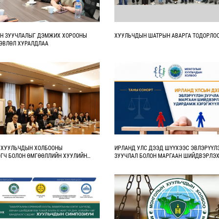
ЭН ЗУУЧЛАЛЫГ ДЭМЖИХ ХОРООНЫ
ХУУЛЬЧДЫН ШАТРЫН АВАРГА ТОДОРЛО
ӨВЛӨЛ ХУРАЛДЛАА
 ХУУЛЬЧДЫН ХОЛБООНЫ
ИРЛАНД УЛС ДЭЭД ШҮҮХЭЭС ЭВЛЭРҮҮЛ
ГЧ БОЛОН ӨМГӨӨЛЛИЙН ХУУЛИЙН
ЗУУЧЛАЛ БОЛОН МАРГААН ШИЙДВЭРЛЭ
Г ДЭМЖИХ ХОРООНЫ УДИРДАХ
УДИРДАМЖ ХЭРЭГЖҮҮЛЖ ЭХЭЛЛЭЭ
 ГИШҮҮД ЯПОН УЛСАД АЛБАН
ИЙЛЭЭ