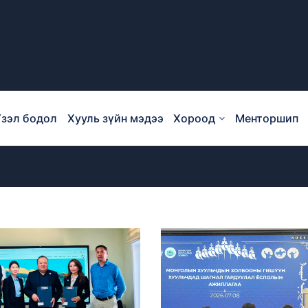
зэл бодол
Хууль зүйн мэдээ
Хороод
Менторшип