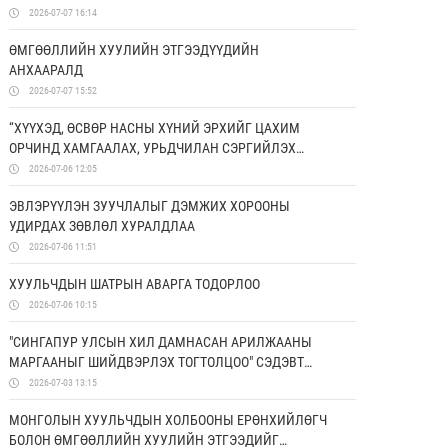
2026-07-07 16:14
ӨМГӨӨЛЛИЙН ХУУЛИЙН ЭТГЭЭДҮҮДИЙН
АНХААРАЛД
2026-07-07 15:52
“ХҮҮХЭД, ӨСВӨР НАСНЫ ХҮНИЙ ЭРХИЙГ ЦАХИМ
ОРЧИНД ХАМГААЛАХ, УРЬДЧИЛАН СЭРГИЙЛЭХ
БОЛОН ЭРХ ЗҮЙН МЭДЛЭГИЙГ НЭМЭГДҮҮЛЭХ НЬ”
2026-07-06 12:05
ТӨСӨЛД ХАМТРАН АЖИЛЛАНА
ЭВЛЭРҮҮЛЭН ЗУУЧЛАЛЫГ ДЭМЖИХ ХОРООНЫ
УДИРДАХ ЗӨВЛӨЛ ХУРАЛДЛАА
2026-07-06 11:51
ХУУЛЬЧДЫН ШАТРЫН АВАРГА ТОДОРЛОО
2026-07-06 10:15
"СИНГАПУР УЛСЫН ХИЛ ДАМНАСАН АРИЛЖААНЫ
МАРГААНЫГ ШИЙДВЭРЛЭХ ТОГТОЛЦОО" СЭДЭВТ
СУРГАЛТ БОЛЛОО
2026-07-03 13:15
МОНГОЛЫН ХУУЛЬЧДЫН ХОЛБООНЫ ЕРӨНХИЙЛӨГЧ
БОЛОН ӨМГӨӨЛЛИЙН ХУУЛИЙН ЭТГЭЭДИЙГ