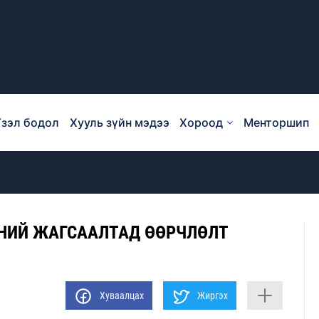
зэл бодол
Хууль зүйн мэдээ
Хороод
Менторшип
ЭНИЙ ЖАГСААЛТАД ӨӨРЧЛӨЛТ
Хуваалцах
Жиргэх