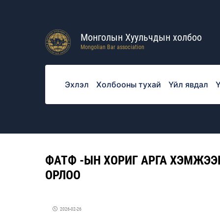
Монголын Хуульчдын холбоо
Mongolian Bar association
Эхлэл
Холбооны тухай
Үйл явдал
Ү
ФАТФ -ЫН ХОРИГ АРГА ХЭМЖЭ
ОРЛОО
2026-02-26