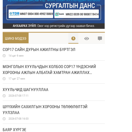
ШИНЭ МЭДЭЭ
COP17 САЙН ДУРЫН АЖИЛТНЫ БҮРТГЭЛ
14 цаг 6 мин
МОНГОЛЫН ХУУЛЬЧДЫН ХОЛБОО COP17 ҮНДЭСНИЙ
ХОРООНЫ АЖЛЫН АЛБАТАЙ ХАМТРАН АЖИЛЛАХ
САНАМЖ БИЧИГ БАЙГУУЛЛАА
17 цаг 27 мин
ХУУЛЬЧИД ШАГНУУЛЛАА
2026-07-08 17:11
ШҮҮХИЙН САХИЛГЫН ХОРООНЫ ТӨЛӨӨЛӨЛТЭЙ
УУЛЗЛАА
2026-07-08 16:03
БАЯР ХҮРГЭЕ