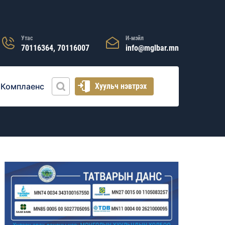
Утас
И-мэйл
70116364, 70116007
info@mglbar.mn
Комплаенс
Хуульч нэвтрэх