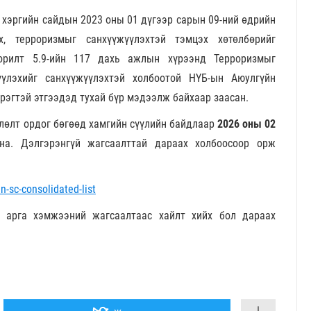
 хэргийн сайдын 2023 оны 01 дүгээр сарын 09-ний өдрийн
, терроризмыг санхүүжүүлэхтэй тэмцэх хөтөлбөрийг
зорилт 5.9-ийн 117 дахь ажлын хүрээнд Терроризмыг
үүлэхийг санхүүжүүлэхтэй холбоотой НҮБ-ын Аюулгүйн
рэгтэй этгээдэд тухай бүр мэдээлж байхаар заасан.
члөлт ордог бөгөөд хамгийн сүүлийн байдлаар
2026 оны 02
а. Дэлгэрэнгүй жагсаалттай дараах холбоосоор орж
n-sc-consolidated-list
г арга хэмжээний жагсаалтаас хайлт хийх бол дараах