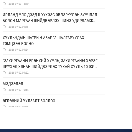
ДЭМЖИХ ХОРООНЫ УДИРДАХ ЗӨВЛӨЛИЙН ГИШҮҮД
2026-07-03 13:10
ЯПОН УЛСАД АЛБАН АЙЛЧЛАЛ ХИЙЛЭЭ
ИРЛАНД УЛС ДЭЭД ШҮҮХЭЭС ЭВЛЭРҮҮЛЭН ЗУУЧЛАЛ
БОЛОН МАРГААН ШИЙДВЭРЛЭХ ШИНЭ УДИРДАМЖ
ХЭРЭГЖҮҮЛЖ ЭХЭЛЛЭЭ
2026-07-02 09:48
ХУУЛЬЧДЫН ШАТРЫН АВАРГА ШАЛГАРУУЛАХ
ТЭМЦЭЭН БОЛНО
2026-07-02 09:24
“ЗАХИРГААНЫ ЕРӨНХИЙ ХУУЛЬ, ЗАХИРГААНЫ ХЭРЭГ
ШҮҮХЭД ХЯНАН ШИЙДВЭРЛЭХ ТУХАЙ ХУУЛЬ 10 ЖИЛ:
ҮР ДҮН, ХЭТИЙН ЧИГ ХАНДЛАГА” СИМПОЗИУМААС
2026-07-02 09:22
ГАРГАСАН ЗӨВЛӨМЖ
МЭДЭЭЛЭЛ
2026-07-07 10:54
ӨГЛӨӨНИЙ УУЛЗАЛТ БОЛЛОО
2026-07-02 09:18
СУРГАГЧ БАГШИЙН СУРГАЛТ ЗОХИОН
БАЙГУУЛАГДЛАА
2026-06-26 17:50