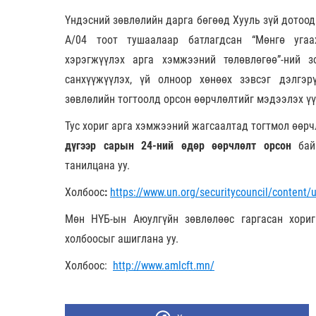
Үндэсний зөвлөлийн дарга бөгөөд Хууль зүй дотоод
А/04 тоот тушаалаар батлагдсан “Мөнгө угаах
хэрэгжүүлэх арга хэмжээний төлөвлөгөө”-ний 
санхүүжүүлэх, үй олноор хөнөөх зэвсэг дэлгэр
зөвлөлийн тогтоолд орсон өөрчлөлтийг мэдээлэх үү
Тус хориг арга хэмжээний жагсаалтад тогтмол өөр
дүгээр сарын 24-ний өдөр өөрчлөлт орсон
байн
танилцана уу.
Холбоос
:
https://www.un.org/securitycouncil/content/u
Мөн НҮБ-ын Аюулгүйн зөвлөлөөс гаргасан хори
холбоосыг ашиглана уу.
Холбоос:
http://www.amlcft.mn/