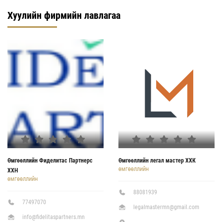
Хуулийн фирмийн лавлагаа
Өмгөөллийн Фиделитас Партнерс
Өмгөөллийн легал мастер ХХК
ӨМГӨӨЛЛИЙН
ХХН
ӨМГӨӨЛЛИЙН
88081939
77497070
legalmastermn@gmail.com
info@fidelitaspartners.mn