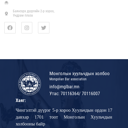
Баянзүрх дүүргийн 2-р хороо,
Ундрам плаза
Монголын хуульчдын холбоо
Mongolian Bar association
info@mglbar.mn
Утас: 70116364/ 70116007
Хаяг:
Чингэлтэй дүүрэг 5-р хороо Хуульчдын ордон 17
давхар 1701 тоот Монголын Хуульчдын
холбооны байр