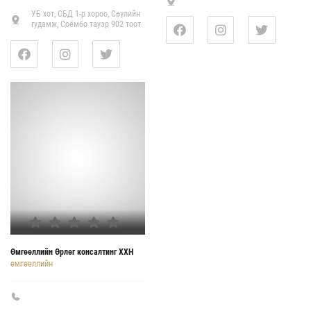
УБ хот, СБД 1-р хороо, Сөүлийн
гудамж, Соёмбо тауэр 902 тоот
Өмгөөллийн Өрлөг консалтинг ХХН
ӨМГӨӨЛЛИЙН