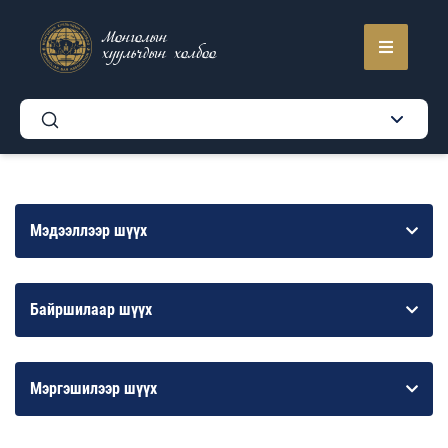
Монголын
хуульчдын холбоо
Мэдээллээр шүүх
Байршилаар шүүх
Мэргэшилээр шүүх