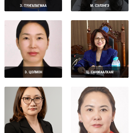
З. ТУНГАЛАГМАА
М. СЭЛЭНГЭ
Дэлгэрэнгүй
Дэлгэрэнгүй
Э. ЦОЛМОН
Ц. САНЖААЛХАМ
Дэлгэрэнгүй
Дэлгэрэнгүй