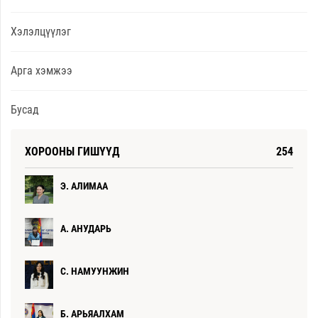
Хэлэлцүүлэг
Арга хэмжээ
Бусад
ХОРООНЫ ГИШҮҮД
254
Э. АЛИМАА
А. АНУДАРЬ
С. НАМУУНЖИН
Б. АРЬЯАЛХАМ