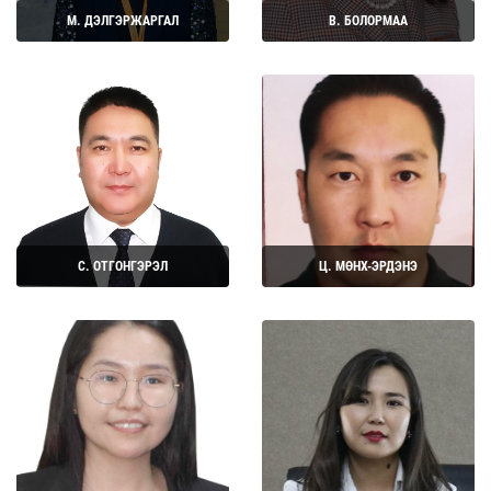
М. ДЭЛГЭРЖАРГАЛ
В. БОЛОРМАА
Дэлгэрэнгүй
Дэлгэрэнгүй
С. ОТГОНГЭРЭЛ
Ц. МӨНХ-ЭРДЭНЭ
Дэлгэрэнгүй
Дэлгэрэнгүй