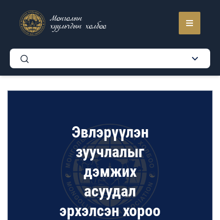
Монголын
хуульчдын холбоо
Эвлэрүүлэн
зуучлалыг
дэмжих
асуудал
эрхэлсэн хороо