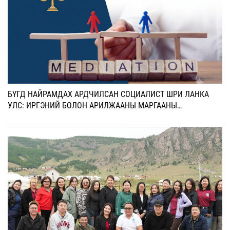
БҮГД НАЙРАМДАХ АРДЧИЛСАН СОЦИАЛИСТ ШРИ ЛАНКА
УЛС: ИРГЭНИЙ БОЛОН АРИЛЖААНЫ МАРГААНЫ
ЭВЛЭРҮҮЛЭН ЗУУЧЛАЛЫН ШИНЭ ХУУЛИЙГ БАТАЛЛАА