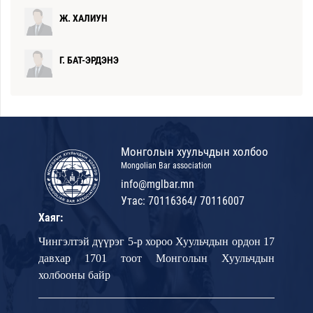
Ж. ХАЛИУН
Г. БАТ-ЭРДЭНЭ
З. ХҮРЭЛСҮХ
Ч. ШҮРЭНЦЭЦЭГ
Монголын хуульчдын холбоо
Mongolian Bar association
info@mglbar.mn
М. УЯНГА
Утас: 70116364/ 70116007
Хаяг:
Г. ЛХАГВАЖАВ
Чингэлтэй дүүрэг 5-р хороо Хуульчдын ордон 17
давхар 1701 тоот Монголын Хуульчдын
Ц. АМУДАРЪЯА
холбооны байр
Б. АМАРБАЯСГАЛАН