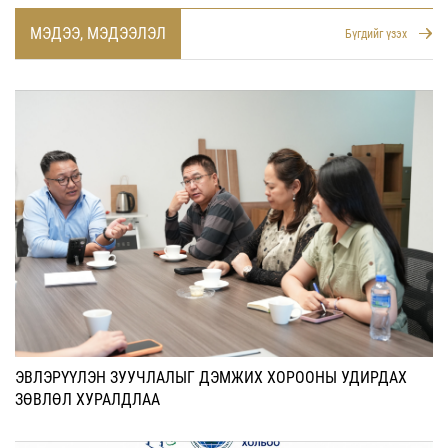
МЭДЭЭ, МЭДЭЭЛЭЛ
Бүгдийг үзэх
ЭВЛЭРҮҮЛЭН ЗУУЧЛАЛЫГ ДЭМЖИХ ХОРООНЫ УДИРДАХ
ЗӨВЛӨЛ ХУРАЛДЛАА