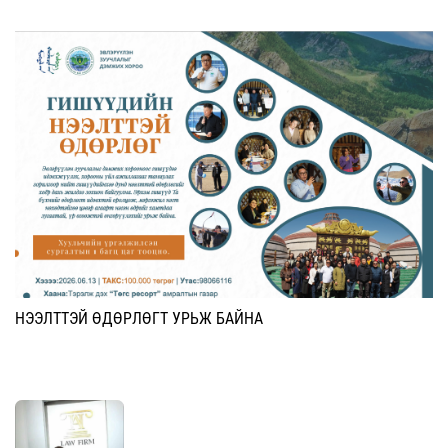
НЭЭЛТТЭЙ ӨДӨРЛӨГТ УРЬЖ БАЙНА