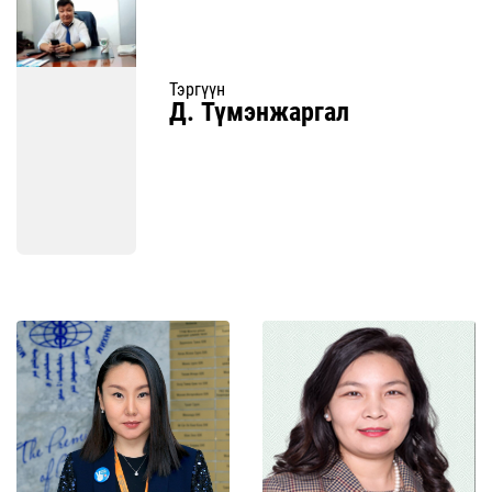
Тэргүүн
Д. Түмэнжаргал
Дэлгэрэнгүй