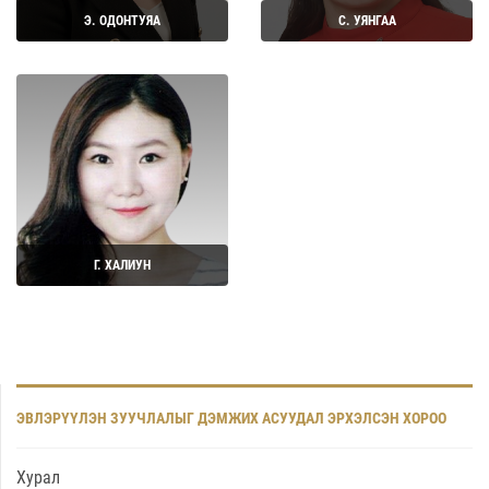
Э. ОДОНТУЯА
С. УЯНГАА
Дэлгэрэнгүй
Дэлгэрэнгүй
Г. ХАЛИУН
Дэлгэрэнгүй
ЭВЛЭРҮҮЛЭН ЗУУЧЛАЛЫГ ДЭМЖИХ АСУУДАЛ ЭРХЭЛСЭН ХОРОО
Хурал