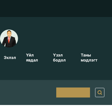
e-
e-
e-
mglbar.mn
lawyer.mn
advocate.mn
partner.mn
Баянмөнх.e-lawyer.mn123
Баянмөнх
Үйл
Үзэл
Таны
Эхлэл
явдал
бодол
мэдлэгт
Танилцуулга