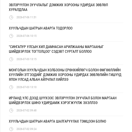
ЭВЛЭРҮҮЛЭН ЗУУЧЛАЛЫГ ДЭМЖИХ ХОРООНЫ УДИРДАХ ЗӨВЛӨЛ
ХУРАЛДЛАА
2026-07-06 11:51
ХУУЛЬЧДЫН ШАТРЫН АВАРГА ТОДОРЛОО
2026-07-06 10:15
"СИНГАПУР УЛСЫН ХИЛ ДАМНАСАН АРИЛЖААНЫ МАРГААНЫГ
ШИЙДВЭРЛЭХ ТОГТОЛЦОО" СЭДЭВТ СУРГАЛТ БОЛЛОО
2026-07-03 13:15
МОНГОЛЫН ХУУЛЬЧДЫН ХОЛБООНЫ ЕРӨНХИЙЛӨГЧ БОЛОН ӨМГӨӨЛЛИЙН
ХУУЛИЙН ЭТГЭЭДИЙГ ДЭМЖИХ ХОРООНЫ УДИРДАХ ЗӨВЛӨЛИЙН ГИШҮҮД
ЯПОН УЛСАД АЛБАН АЙЛЧЛАЛ ХИЙЛЭЭ
2026-07-03 13:10
ИРЛАНД УЛС ДЭЭД ШҮҮХЭЭС ЭВЛЭРҮҮЛЭН ЗУУЧЛАЛ БОЛОН МАРГААН
ШИЙДВЭРЛЭХ ШИНЭ УДИРДАМЖ ХЭРЭГЖҮҮЛЖ ЭХЭЛЛЭЭ
2026-07-02 09:48
ХУУЛЬЧДЫН ШАТРЫН АВАРГА ШАЛГАРУУЛАХ ТЭМЦЭЭН БОЛНО
2026-07-02 09:24