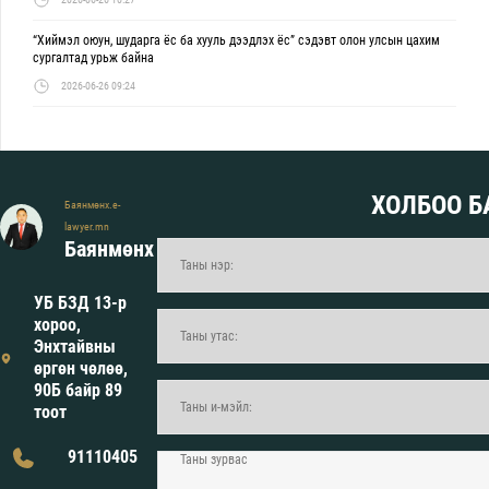
“Хиймэл оюун, шударга ёс ба хууль дээдлэх ёс” сэдэвт олон улсын цахим
сургалтад урьж байна
2026-06-26 09:24
ХОЛБОО Б
Баянмөнх.e-
lawyer.mn
Баянмөнх
УБ БЗД 13-р
хороо,
Энхтайвны
өргөн чөлөө,
90Б байр 89
тоот
91110405