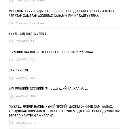
Уржигдар 17 цаг 19 мин
МОНГОЛЫН ХУУЛЬЧДЫН ХОЛБОО COP17 ҮНДЭСНИЙ ХОРООНЫ АЖЛЫН
АЛБАТАЙ ХАМТРАН АЖИЛЛАХ САНАМЖ БИЧИГ БАЙГУУЛЛАА
Уржигдар 13 цаг 58 мин
ХУУЛЬЧИД ШАГНУУЛЛАА
2026-07-08 17:11
ШҮҮХИЙН САХИЛГЫН ХОРООНЫ ТӨЛӨӨЛӨЛТЭЙ УУЛЗЛАА
2026-07-08 16:03
БАЯР ХҮРГЭЕ
2026-07-07 16:14
ӨМГӨӨЛЛИЙН ХУУЛИЙН ЭТГЭЭДҮҮДИЙН АНХААРАЛД
2026-07-07 15:52
“ХҮҮХЭД, ӨСВӨР НАСНЫ ХҮНИЙ ЭРХИЙГ ЦАХИМ ОРЧИНД ХАМГААЛАХ,
УРЬДЧИЛАН СЭРГИЙЛЭХ БОЛОН ЭРХ ЗҮЙН МЭДЛЭГИЙГ НЭМЭГДҮҮЛЭХ НЬ”
ТӨСӨЛД ХАМТРАН АЖИЛЛАНА
2026-07-06 12:05