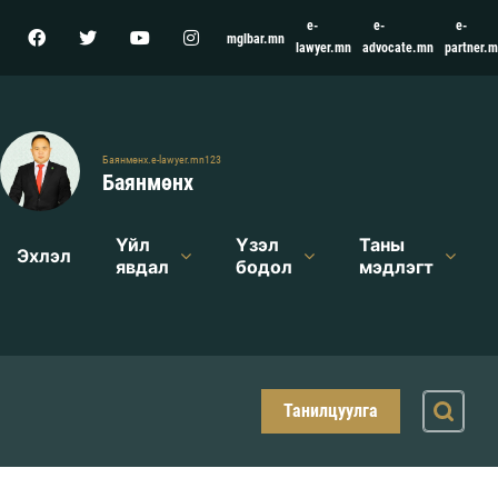
e-
e-
e-
mglbar.mn
lawyer.mn
advocate.mn
partner.
Баянмөнх.e-lawyer.mn123
Баянмөнх
Үйл
Үзэл
Таны
Эхлэл
явдал
бодол
мэдлэгт
Танилцуулга