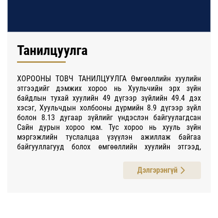
Танилцуулга
ХОРООНЫ ТОВЧ ТАНИЛЦУУЛГА Өмгөөллийн хуулийн
этгээдийг дэмжих хороо нь Хуульчийн эрх зүйн
байдлын тухай хуулийн 49 дүгээр зүйлийн 49.4 дэх
хэсэг, Хуульчдын холбооны дүрмийн 8.9 дүгээр зүйл
болон 8.13 дугаар зүйлийг үндэслэн байгуулагдсан
Сайн дурын хороо юм. Тус хороо нь хууль зүйн
мэргэжлийн туслалцаа үзүүлэн ажиллаж байгаа
байгууллагууд болох өмгөөллийн хуулийн этгээд,
тэдний нөлөөллийг эгнээндээ нэгтгэж, тэдний эрх,
хууль ёсны ашиг сонирхлыг хамгаалах, тогтвортой
Дэлгэрэнгүй
хөгжлийг дэмжих, үйл ажиллагааг нь сурталчлах,
өмгөөллийн хуулийн этгээдийг байгуулан ажиллах
соёлыг түгээн дэлгэрүүлэх зорилгоор үйл ажиллагаа
явуулдаг. Хорооны үндсэн үйл ажиллагаа нь
Өмгөөллийн хуулийн этгээдийн эрх, хууль ёсны эрх