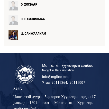
О. ХОСБАЯР
С. НАМЖИЛМАА
Ц. САНЖААЛХАМ
Б. СОЁЛМАА
Г. ХАЛИУН
Монголын хуульчдын холбоо
Mongolian Bar association
info@mglbar.mn
Н. ЭНХЧИМЭГ
Утас: 70116364/ 70116007
Хаяг:
Э. ГАНХӨЛӨГ
Чингэлтэй дүүрэг 5-р хороо Хуульчдын ордон 17
Удирдах зөвлөлийн гишүүн
давхар 1701 тоот Монголын Хуульчдын
Ч. ОТГОНБААТАР
холбооны байр