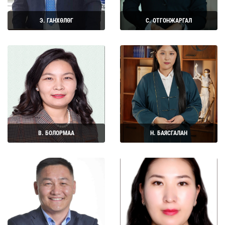
Э. ГАНХӨЛӨГ
С. ОТГОНЖАРГАЛ
Дэлгэрэнгүй
Дэлгэрэнгүй
В. БОЛОРМАА
Н. БАЯСГАЛАН
Дэлгэрэнгүй
Дэлгэрэнгүй