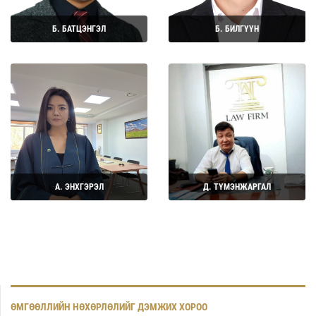
Б. БАТЦЭНГЭЛ
Б. БИЛГҮҮН
Дэлгэрэнгүй
Дэлгэрэнгүй
А. ЭНХГЭРЭЛ
Д. ТҮМЭНЖАРГАЛ
Дэлгэрэнгүй
Дэлгэрэнгүй
ӨМГӨӨЛЛИЙН НӨХӨРЛӨЛИЙГ ДЭМЖИХ ХОРОО