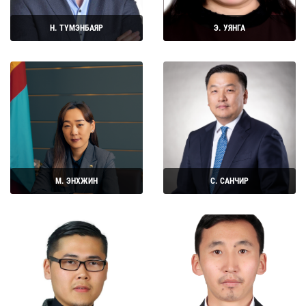
Н. ТҮМЭНБАЯР
Э. УЯНГА
Дэлгэрэнгүй
Дэлгэрэнгүй
М. ЭНХЖИН
С. САНЧИР
Дэлгэрэнгүй
Дэлгэрэнгүй