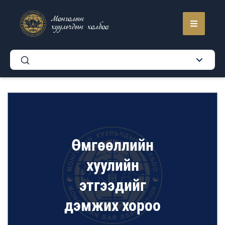
Монголын
хуульчдын холбоо
Өмгөөллийн
хуулийн
этгээдийг
дэмжих хороо