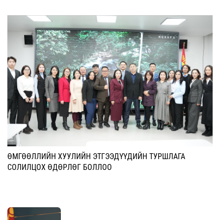
ӨМГӨӨЛЛИЙН ХУУЛИЙН ЭТГЭЭДҮҮДИЙН ТУРШЛАГА
СОЛИЛЦОХ ӨДӨРЛӨГ БОЛЛОО