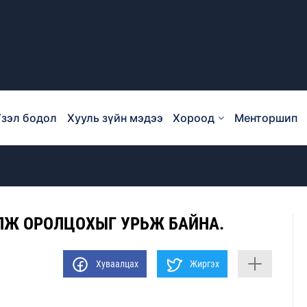
зэл бодол
Хууль зүйн мэдээ
Хороод
Менторшип
ЛЖ ОРОЛЦОХЫГ УРЬЖ БАЙНА.
Хуваалцах
Жиргэх