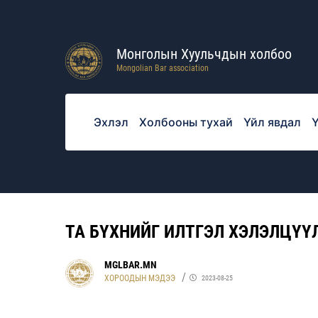
Монголын Хуульчдын холбоо
Mongolian Bar association
Эхлэл
Холбооны тухай
Үйл явдал
Ү
ТА БҮХНИЙГ ИЛТГЭЛ ХЭЛЭЛЦҮҮ
MGLBAR.MN
ХОРООДЫН МЭДЭЭ
2023-08-25