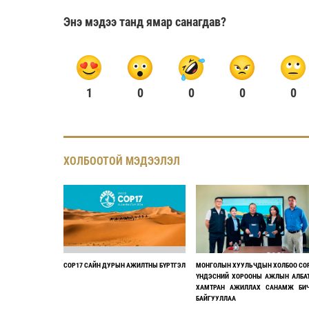
Энэ мэдээ танд ямар санагдав?
1
0
0
0
0
ХОЛБООТОЙ МЭДЭЭЛЭЛ
COP17 САЙН ДУРЫН АЖИЛТНЫ БҮРТГЭЛ
МОНГОЛЫН ХУУЛЬЧДЫН ХОЛБОО CO
ҮНДЭСНИЙ ХОРООНЫ АЖЛЫН АЛБА
ХАМТРАН АЖИЛЛАХ САНАМЖ БИ
БАЙГУУЛЛАА