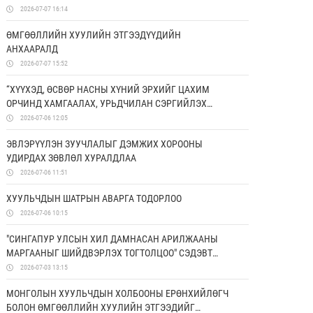
2026-07-07 16:14
ӨМГӨӨЛЛИЙН ХУУЛИЙН ЭТГЭЭДҮҮДИЙН
АНХААРАЛД
2026-07-07 15:52
“ХҮҮХЭД, ӨСВӨР НАСНЫ ХҮНИЙ ЭРХИЙГ ЦАХИМ
ОРЧИНД ХАМГААЛАХ, УРЬДЧИЛАН СЭРГИЙЛЭХ
БОЛОН ЭРХ ЗҮЙН МЭДЛЭГИЙГ НЭМЭГДҮҮЛЭХ НЬ”
2026-07-06 12:05
ТӨСӨЛД ХАМТРАН АЖИЛЛАНА
ЭВЛЭРҮҮЛЭН ЗУУЧЛАЛЫГ ДЭМЖИХ ХОРООНЫ
УДИРДАХ ЗӨВЛӨЛ ХУРАЛДЛАА
2026-07-06 11:51
ХУУЛЬЧДЫН ШАТРЫН АВАРГА ТОДОРЛОО
2026-07-06 10:15
"СИНГАПУР УЛСЫН ХИЛ ДАМНАСАН АРИЛЖААНЫ
МАРГААНЫГ ШИЙДВЭРЛЭХ ТОГТОЛЦОО" СЭДЭВТ
СУРГАЛТ БОЛЛОО
2026-07-03 13:15
МОНГОЛЫН ХУУЛЬЧДЫН ХОЛБООНЫ ЕРӨНХИЙЛӨГЧ
БОЛОН ӨМГӨӨЛЛИЙН ХУУЛИЙН ЭТГЭЭДИЙГ