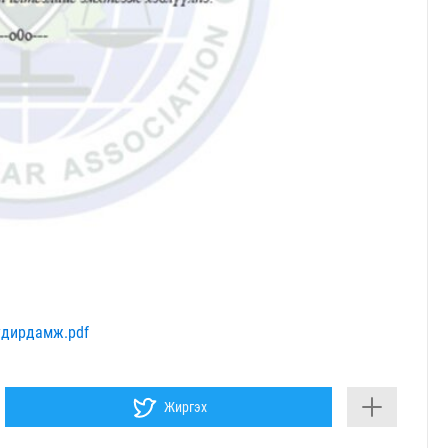
/удирдамж.pdf
Жиргэх