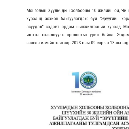
Монголын Хуульчдын холбооны 10 жилийн ой, Чин
хүрээнд зохион байгуулагдаж буй “Эрүүгийн хэ
асуудал” сэдэвт эрдэм шинжилгээний хуралд Мо
илтгэл хэлэлцүүлж оролцохыг урьж байна. Эрд
заасан и-мэйл хаягаар 2023 оны 09 сарын 13-ны өдр