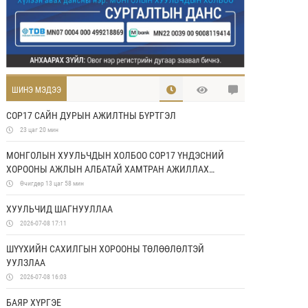
ШИНЭ МЭДЭЭ
COP17 САЙН ДУРЫН АЖИЛТНЫ БҮРТГЭЛ
23 цаг 20 мин
МОНГОЛЫН ХУУЛЬЧДЫН ХОЛБОО COP17 ҮНДЭСНИЙ
ХОРООНЫ АЖЛЫН АЛБАТАЙ ХАМТРАН АЖИЛЛАХ
САНАМЖ БИЧИГ БАЙГУУЛЛАА
Өчигдөр 13 цаг 58 мин
ХУУЛЬЧИД ШАГНУУЛЛАА
2026-07-08 17:11
ШҮҮХИЙН САХИЛГЫН ХОРООНЫ ТӨЛӨӨЛӨЛТЭЙ
УУЛЗЛАА
2026-07-08 16:03
БАЯР ХҮРГЭЕ