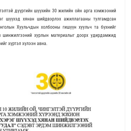
гэлтэй дүүргийн шүүхийн 30 жилийн ойн арга хэмжээний
рэг шүүхэд хянан шийдвэрлэх ажиллагааны тулгамдсан
нголын Хуульчдын холбооны гишүүн хуульч та бүхнийг
эм шинжилгээний хурлын материалыг доорх удирдамжид
ийг хүртэл хүлээн авна.