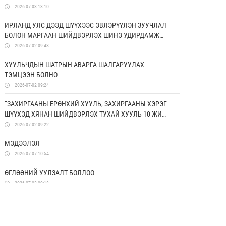
ДЭМЖИХ ХОРООНЫ УДИРДАХ ЗӨВЛӨЛИЙН ГИШҮҮД
2026-07-03 13:10
ЯПОН УЛСАД АЛБАН АЙЛЧЛАЛ ХИЙЛЭЭ
ИРЛАНД УЛС ДЭЭД ШҮҮХЭЭС ЭВЛЭРҮҮЛЭН ЗУУЧЛАЛ
БОЛОН МАРГААН ШИЙДВЭРЛЭХ ШИНЭ УДИРДАМЖ
ХЭРЭГЖҮҮЛЖ ЭХЭЛЛЭЭ
2026-07-02 09:48
ХУУЛЬЧДЫН ШАТРЫН АВАРГА ШАЛГАРУУЛАХ
ТЭМЦЭЭН БОЛНО
2026-07-02 09:24
“ЗАХИРГААНЫ ЕРӨНХИЙ ХУУЛЬ, ЗАХИРГААНЫ ХЭРЭГ
ШҮҮХЭД ХЯНАН ШИЙДВЭРЛЭХ ТУХАЙ ХУУЛЬ 10 ЖИЛ:
ҮР ДҮН, ХЭТИЙН ЧИГ ХАНДЛАГА” СИМПОЗИУМААС
2026-07-02 09:22
ГАРГАСАН ЗӨВЛӨМЖ
МЭДЭЭЛЭЛ
2026-07-07 10:54
ӨГЛӨӨНИЙ УУЛЗАЛТ БОЛЛОО
2026-07-02 09:18
СУРГАГЧ БАГШИЙН СУРГАЛТ ЗОХИОН
БАЙГУУЛАГДЛАА
2026-06-26 17:50