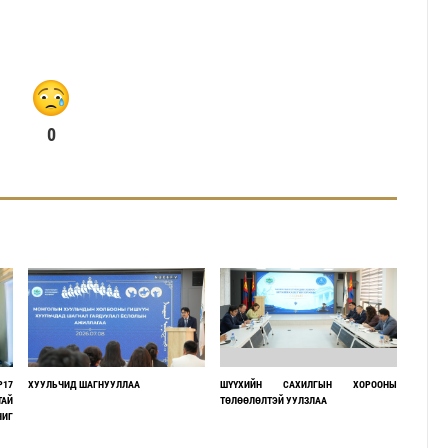
0
P17
ХУУЛЬЧИД ШАГНУУЛЛАА
ШҮҮХИЙН САХИЛГЫН ХОРООНЫ
ТАЙ
ТӨЛӨӨЛӨЛТЭЙ УУЛЗЛАА
ЧИГ