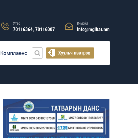
Утас
И-мэйл
70116364, 70116007
info@mglbar.mn
Комплаенс
Хуульч нэвтрэх