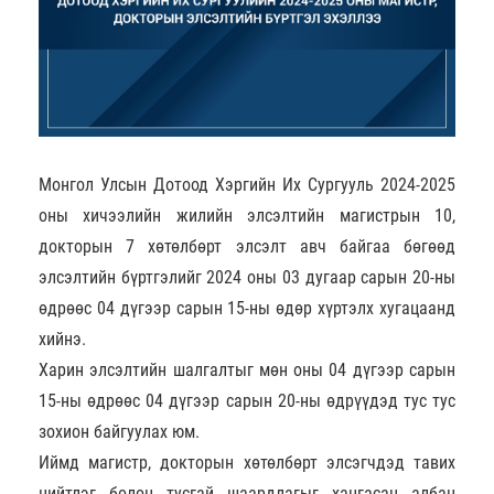
Монгол Улсын Дотоод Хэргийн Их Сургууль 2024-2025
оны хичээлийн жилийн элсэлтийн магистрын 10,
докторын 7 хөтөлбөрт элсэлт авч байгаа бөгөөд
элсэлтийн бүртгэлийг 2024 оны 03 дугаар сарын 20-ны
өдрөөс 04 дүгээр сарын 15-ны өдөр хүртэлх хугацаанд
хийнэ.
Харин элсэлтийн шалгалтыг мөн оны 04 дүгээр сарын
15-ны өдрөөс 04 дүгээр сарын 20-ны өдрүүдэд тус тус
зохион байгуулах юм.
Иймд магистр, докторын хөтөлбөрт элсэгчдэд тавих
нийтлэг болон тусгай шаардлагыг хангасан албан