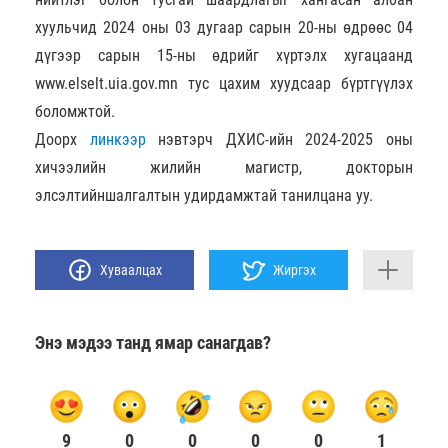
хуульчид 2024 оны 03 дугаар сарын 20-ны өдрөөс 04
дүгээр сарын 15-ны өдрийг хүртэлх хугацаанд
www.elselt.uia.gov.mn
тус цахим хуудсаар бүртгүүлэх
боломжтой.
Доорх
линкээр
нэвтэрч ДХИС-ийн 2024-2025 оны
хичээлийн жилийн магистр, докторын
элсэлтийншалгалтын удирдамжтай танилцана уу.
Хуваалцах
Жиргэх
Энэ мэдээ танд ямар санагдав?
9
0
0
0
0
1