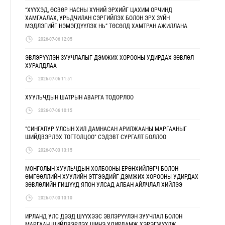
“ХҮҮХЭД, ӨСВӨР НАСНЫ ХҮНИЙ ЭРХИЙГ ЦАХИМ ОРЧИНД
ХАМГААЛАХ, УРЬДЧИЛАН СЭРГИЙЛЭХ БОЛОН ЭРХ ЗҮЙН
МЭДЛЭГИЙГ НЭМЭГДҮҮЛЭХ НЬ” ТӨСӨЛД ХАМТРАН АЖИЛЛАНА
2026-07-06 12:05
ЭВЛЭРҮҮЛЭН ЗУУЧЛАЛЫГ ДЭМЖИХ ХОРООНЫ УДИРДАХ ЗӨВЛӨЛ
ХУРАЛДЛАА
2026-07-06 11:51
ХУУЛЬЧДЫН ШАТРЫН АВАРГА ТОДОРЛОО
2026-07-06 10:15
"СИНГАПУР УЛСЫН ХИЛ ДАМНАСАН АРИЛЖААНЫ МАРГААНЫГ
ШИЙДВЭРЛЭХ ТОГТОЛЦОО" СЭДЭВТ СУРГАЛТ БОЛЛОО
2026-07-03 13:15
МОНГОЛЫН ХУУЛЬЧДЫН ХОЛБООНЫ ЕРӨНХИЙЛӨГЧ БОЛОН
ӨМГӨӨЛЛИЙН ХУУЛИЙН ЭТГЭЭДИЙГ ДЭМЖИХ ХОРООНЫ УДИРДАХ
ЗӨВЛӨЛИЙН ГИШҮҮД ЯПОН УЛСАД АЛБАН АЙЛЧЛАЛ ХИЙЛЭЭ
2026-07-03 13:10
ИРЛАНД УЛС ДЭЭД ШҮҮХЭЭС ЭВЛЭРҮҮЛЭН ЗУУЧЛАЛ БОЛОН
МАРГААН ШИЙДВЭРЛЭХ ШИНЭ УДИРДАМЖ ХЭРЭГЖҮҮЛЖ