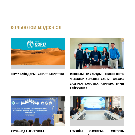
ХОЛБООТОЙ МЭДЭЭЛЭЛ
COP17 САЙН ДУРЫН АЖИЛТНЫ БҮРТГЭЛ
МОНГОЛЫН ХУУЛЬЧДЫН ХОЛБОО COP17
ҮНДЭСНИЙ ХОРООНЫ АЖЛЫН АЛБАТАЙ
ХАМТРАН АЖИЛЛАХ САНАМЖ БИЧИГ
БАЙГУУЛЛАА
ХУУЛЬЧИД ШАГНУУЛЛАА
ШҮҮХИЙН САХИЛГЫН ХОРООНЫ