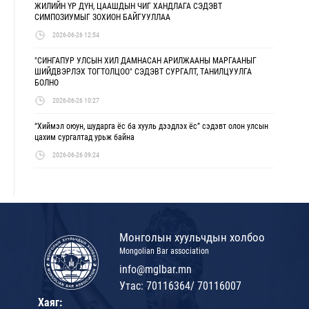
ЖИЛИЙН ҮР ДҮН, ЦААШДЫН ЧИГ ХАНДЛАГА СЭДЭВТ
СИМПОЗИУМЫГ ЗОХИОН БАЙГУУЛЛАА
2026-06-26 12:54
"СИНГАПУР УЛСЫН ХИЛ ДАМНАСАН АРИЛЖААНЫ МАРГААНЫГ
ШИЙДВЭРЛЭХ ТОГТОЛЦОО" СЭДЭВТ СУРГАЛТ, ТАНИЛЦУУЛГА
БОЛНО
2026-06-26 10:27
“Хиймэл оюун, шударга ёс ба хууль дээдлэх ёс” сэдэвт олон улсын
цахим сургалтад урьж байна
2026-06-26 09:24
Монголын хуульчдын холбоо
Mongolian Bar association
info@mglbar.mn
Утас: 70116364/ 70116007
Хаяг: