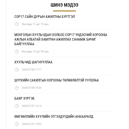
ШИНЭ МЭДЭЭ
COP17 САЙН ДУРЫН АЖИЛТНЫ БҮРТГЭЛ
Өчигдөр 17 цаг 19 мин
МОНГОЛЫН ХУУЛЬЧДЫН ХОЛБОО COP17 ҮНДЭСНИЙ ХОРООНЫ
АЖЛЫН АЛБАТАЙ ХАМТРАН АЖИЛЛАХ САНАМЖ БИЧИГ
БАЙГУУЛЛАА
Өчигдөр 13 цаг 58 мин
ХУУЛЬЧИД ШАГНУУЛЛАА
2026-07-08 17:11
ШҮҮХИЙН САХИЛГЫН ХОРООНЫ ТӨЛӨӨЛӨЛТЭЙ УУЛЗЛАА
2026-07-08 16:03
БАЯР ХҮРГЭЕ
2026-07-07 16:14
ӨМГӨӨЛЛИЙН ХУУЛИЙН ЭТГЭЭДҮҮДИЙН АНХААРАЛД
2026-07-07 15:52