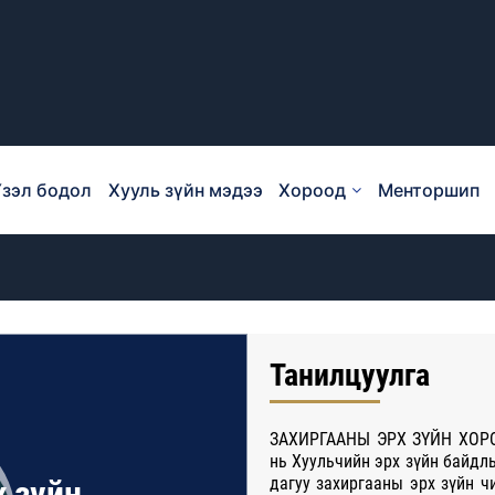
зэл бодол
Хууль зүйн мэдээ
Хороод
Менторшип
Танилцуулга
ЗАХИРГААНЫ ЭРХ ЗҮЙН ХОРО
нь Хуульчийн эрх зүйн байдлы
х зүйн
дагуу захиргааны эрх зүйн ч