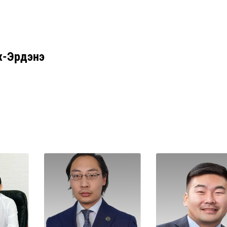
өнх-Эрдэнэ
Дэлгэрэнгүй