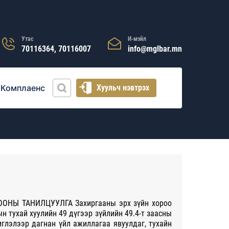
Утас
И-мэйл
70116364, 70116007
info@mglbar.mn
Комплаенс
Хуульч нэвтрэх
ОНЫ ТАНИЛЦУУЛГА Захиргааны эрх зүйн хороо
н тухай хуулийн 49 дүгээр зүйлийн 49.4-т заасны
иглэлээр дагнан үйл ажиллагаа явуулдаг, тухайн