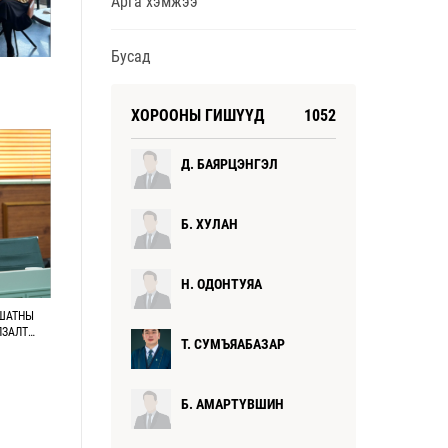
р Б.Анхбаяр, С.Оюунгэрэл, Б.Төрбат, Ө.Эрдэнэ-
Арга хэмжээ
огтох, Л.Галбаатар, С.Халиунаа, Б.Баасандорж,
 Ч.Мөнхболор нар сонгогдон ажиллаж байна. Тус
Бусад
гааны эрх зүйн чиглэлээр хэрэгжүүлэх үйл
лладаг бөгөөд эрдэм шинжилгээний хурал,
ах, подкаст бэлтгэх зэргээр нийгэмд тулгамдаж
ХОРООНЫ ГИШҮҮД
1052
д дэмжлэг үзүүлэх, мэдлэг, мэдээлэл түгээх
лсээр ирсэн. Тухайлбал, Хүний эрхийн үндэсний
ын үеийн шийдвэр гаргалт ба Хүний эрх" сэдэвт
Д. БАЯРЦЭНГЭЛ
 эрх ашгийн өмгөөлөл: хүрээлэн буй орчин, эрүүл
 хөгжил, харилцаа холбооны яам, Санхүүгийн
ад мэргэжлийн байгууллагуудтай хамтран “NFT
Б. ХУЛАН
н орчинд тулгамдаж буй асуудлаар уулзалт,
н бол “Эрх зүйн мэдлэг”-1, 2, "Татварын эрх зүй"
тгэн гаргажээ. Мөн “Захиргааны хэрэг шүүхэд
Н. ОДОНТУЯА
ааг боловсронгуй болгох нь” сэдэвт эрдэм
 ШАТНЫ
лдаан, “Байгаль орчны эрх зүй / хүрээлэн буй
ЛЗАЛТ
сэдвийн хүрээнд бичвэрийн уралдааныг зохион
Т. СУМЪЯАБАЗАР
нэрэмжит “Үндсэн хуулийн болон захиргааны эрх
ралын үеийн тулгамдсан асуудал” Олон Улсын
ын хамтран зохион байгуулагчаар ажиллаж байв.
Б. АМАРТҮВШИН