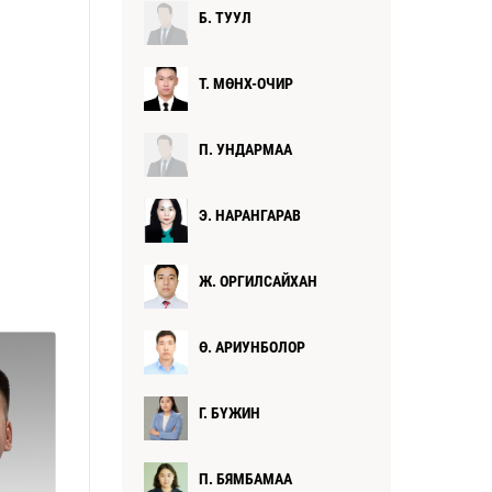
Б. ТУУЛ
Т. МӨНХ-ОЧИР
П. УНДАРМАА
Э. НАРАНГАРАВ
Ж. ОРГИЛСАЙХАН
Ө. АРИУНБОЛОР
Г. БҮЖИН
П. БЯМБАМАА