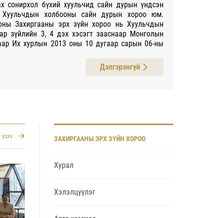
х сонирхол бүхий хуульчид сайн дурын үндсэн
н Хуульчдын холбооны сайн дурын хороо юм.
оны Захиргааны эрх зүйн хороо нь Хуульчдын
ар зүйлийн 3, 4 дэх хэсэгт зааснаар Монголын
ар Их хурлын 2013 оны 10 дугаар сарын 06-ны
ор албан ёсоор батламжлагдан үйл ажиллагаа
илго нь гишүүдийнхээ шинжлэх ухаанч мэдлэг,
Дэлгэрэнгүй
мжих үүднээс захиргааны эрх зүйн чиглэлээр
эдээ, мэдээлэл түгээх, захиргааны эрх зүйн
олын Хуульчдын холбооны Зөвлөлд төлөөлөл
ь Хуульчийн эрх зүйн байдлын тухай хууль,
ооны дүрэмд тухайлан заасан чиг үүргийг
ы жилийн ажлын төлөвлөгөөнд заасны дагуу
чиглэлээр суурь болон хавсарга судалгаа хийх,
 үзэх
ЗАХИРГААНЫ ЭРХ ЗҮЙН ХОРОО
 байгуулах, гишүүдийнхээ эрх ашгийг хамгаалах,
ажиллагаанд оролцох, гишүүддээ үйлчилж
р үйл ажиллагаа явуулдаг. Захиргааны эрх зүйн
Хурал
йн хороо, Хүүхдийн эрх зүйн хороо, Үнэт цаас,
й бөгөөд нийт 892 гишүүнтэйгээс шүүгч 88,
9, бусад хуульч 330 байна. Холбооны дүрмийн
Хэлэлцүүлэг
хэсэгт заасан журмын дагуу хорооны тэргүүнээр
гийн анхан шатны шүүхийн шүүгч Т.Мөнх-Эрдэнэ,