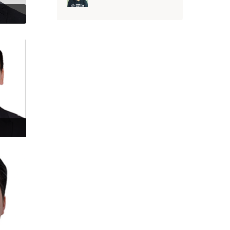
Б. СЕРИКБАЙ
О. ДАШЖАРГАЛ
Э. АМАРБАЯСГАЛАН
Г. ЛХАГВАЖАВ
Т. ЛХАГВАЖАРГАЛ
М. НАМХАЙРИНЧЭН
Т. ПҮРЭВБАЗАР