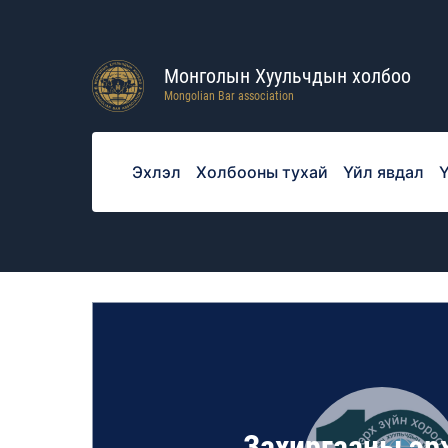
Монголын Хуульчдын холбоо
Mongolian Bar association
Эхлэл
Холбооны тухай
Үйл явдал
Ү
Захиргааны эр