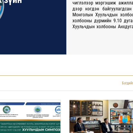
чиглэлээр мэргэшиж ажилла
дээр нэгдэн байгуулагдса
Монголын Хуульчдын холбо
холбооны дүрмийн 9.10 дуга
Хуульчдын холбооны Анхдуга
өдрийн 10 дугаар тогтооло
явуулж байна. Хорооны зор
хуульчийн ур чадварыг дэ
судалгаа хийж, шинэлэг м
судлаачдыг дэмжиж, Монг
илгээхэд оршино. Хороо н
Монголын Хуульчдын холб
хэрэгжүүлэх болон хороон
захиргааны салбар эрх зүйн 
Бүгдийг
сургалт, хэлэлцүүлэг зохион
Хуульчдын холбооны үйл 
мэдээллээр хангах чиглэлээ
хороо Байгаль орчны эрх зү
технологийн дэд хороодто
прокурор 15, өмгөөлөгч 45
8.16 дугаар зүйлийн 1 дэх 
Нийслэл дэх Захиргааны хэр