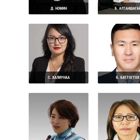
Д. НОМИН
Б. АЛТАНШАГА
Дэлгэрэнгүй
Дэлгэрэнгүй
С. ХАЛИУНАА
Б. БАТТОГТОХ
Дэлгэрэнгүй
Дэлгэрэнгүй