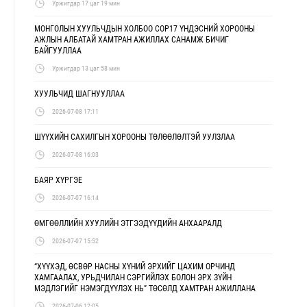
Уржигдар 17 цаг 19 мин
МОНГОЛЫН ХУУЛЬЧДЫН ХОЛБОО COP17 ҮНДЭСНИЙ ХОРООНЫ
АЖЛЫН АЛБАТАЙ ХАМТРАН АЖИЛЛАХ САНАМЖ БИЧИГ
БАЙГУУЛЛАА
Уржигдар 13 цаг 58 мин
ХУУЛЬЧИД ШАГНУУЛЛАА
2026-07-08 17:11
ШҮҮХИЙН САХИЛГЫН ХОРООНЫ ТӨЛӨӨЛӨЛТЭЙ УУЛЗЛАА
2026-07-08 16:03
БАЯР ХҮРГЭЕ
2026-07-07 16:14
ӨМГӨӨЛЛИЙН ХУУЛИЙН ЭТГЭЭДҮҮДИЙН АНХААРАЛД
2026-07-07 15:52
“ХҮҮХЭД, ӨСВӨР НАСНЫ ХҮНИЙ ЭРХИЙГ ЦАХИМ ОРЧИНД
ХАМГААЛАХ, УРЬДЧИЛАН СЭРГИЙЛЭХ БОЛОН ЭРХ ЗҮЙН
МЭДЛЭГИЙГ НЭМЭГДҮҮЛЭХ НЬ” ТӨСӨЛД ХАМТРАН АЖИЛЛАНА
2026-07-06 12:05