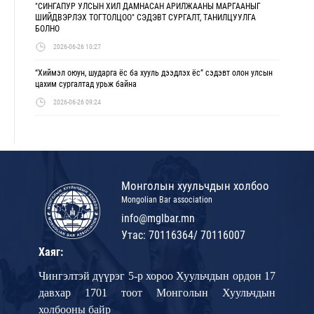
"СИНГАПУР УЛСЫН ХИЛ ДАМНАСАН АРИЛЖААНЫ МАРГААНЫГ
ШИЙДВЭРЛЭХ ТОГТОЛЦОО" СЭДЭВТ СУРГАЛТ, ТАНИЛЦУУЛГА
БОЛНО
2026-06-26 10:27
“Хиймэл оюун, шударга ёс ба хууль дээдлэх ёс” сэдэвт олон улсын
цахим сургалтад урьж байна
2026-06-26 09:24
Монголын хуульчдын холбоо
Mongolian Bar association
info@mglbar.mn
Утас: 70116364/ 70116007
Хаяг:
Чингэлтэй дүүрэг 5-р хороо Хуульчдын ордон 17
давхар 1701 тоот Монголын Хуульчдын
холбооны байр