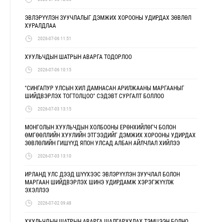
ЭВЛЭРҮҮЛЭН ЗУУЧЛАЛЫГ ДЭМЖИХ ХОРООНЫ УДИРДАХ ЗӨВЛӨЛ
ХУРАЛДЛАА
2026-07-06 11:51
ХУУЛЬЧДЫН ШАТРЫН АВАРГА ТОДОРЛОО
2026-07-06 10:15
"СИНГАПУР УЛСЫН ХИЛ ДАМНАСАН АРИЛЖААНЫ МАРГААНЫГ
ШИЙДВЭРЛЭХ ТОГТОЛЦОО" СЭДЭВТ СУРГАЛТ БОЛЛОО
2026-07-03 13:15
МОНГОЛЫН ХУУЛЬЧДЫН ХОЛБООНЫ ЕРӨНХИЙЛӨГЧ БОЛОН
ӨМГӨӨЛЛИЙН ХУУЛИЙН ЭТГЭЭДИЙГ ДЭМЖИХ ХОРООНЫ УДИРДАХ
ЗӨВЛӨЛИЙН ГИШҮҮД ЯПОН УЛСАД АЛБАН АЙЛЧЛАЛ ХИЙЛЭЭ
2026-07-03 13:10
ИРЛАНД УЛС ДЭЭД ШҮҮХЭЭС ЭВЛЭРҮҮЛЭН ЗУУЧЛАЛ БОЛОН
МАРГААН ШИЙДВЭРЛЭХ ШИНЭ УДИРДАМЖ ХЭРЭГЖҮҮЛЖ
ЭХЭЛЛЭЭ
2026-07-02 09:48
ХУУЛЬЧДЫН ШАТРЫН АВАРГА ШАЛГАРУУЛАХ ТЭМЦЭЭН БОЛНО