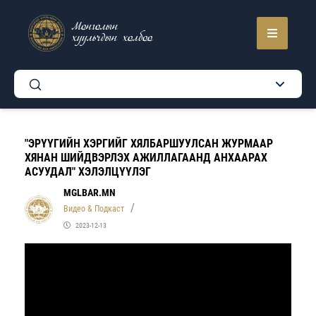
Монголын
хуульчдын холбоо
"ЭРҮҮГИЙН ХЭРГИЙГ ХЯЛБАРШУУЛСАН ЖУРМААР
ХЯНАН ШИЙДВЭРЛЭХ АЖИЛЛАГААНД АНХААРАХ
АСУУДАЛ" ХЭЛЭЛЦҮҮЛЭГ
MGLBAR.MN
Видео & Подкаст
2023-12-13