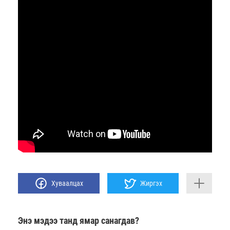
Хуваалцах
Жиргэх
Энэ мэдээ танд ямар санагдав?