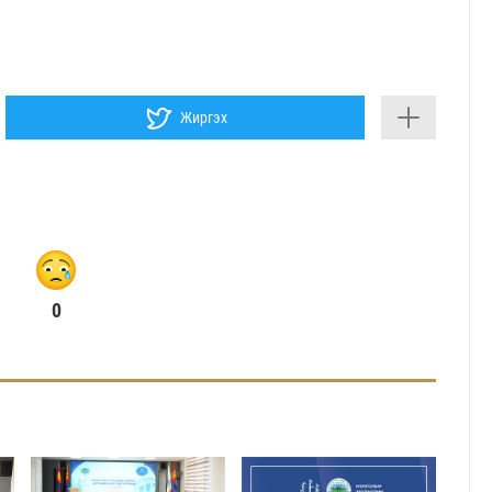
Жиргэх
0