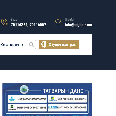
Утас
И-мэйл
70116364, 70116007
info@mglbar.mn
Комплаенс
Хуульч нэвтрэх