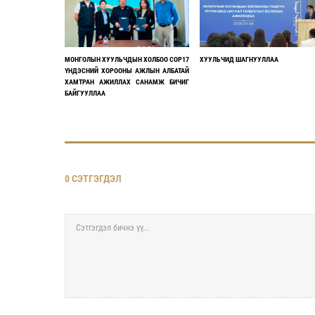
МОНГОЛЫН ХУУЛЬЧДЫН ХОЛБОО COP17
ХУУЛЬЧИД ШАГНУУЛЛАА
ҮНДЭСНИЙ ХОРООНЫ АЖЛЫН АЛБАТАЙ
ХАМТРАН АЖИЛЛАХ САНАМЖ БИЧИГ
БАЙГУУЛЛАА
0 СЭТГЭГДЭЛ