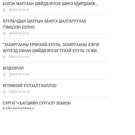
БОЛОН МАРГААН ШИЙДВЭРЛЭХ ШИНЭ УДИРДАМЖ
ХЭРЭГЖҮҮЛЖ ЭХЭЛЛЭЭ
2026-07-02 09:48
ХУУЛЬЧДЫН ШАТРЫН АВАРГА ШАЛГАРУУЛАХ
ТЭМЦЭЭН БОЛНО
2026-07-02 09:24
“ЗАХИРГААНЫ ЕРӨНХИЙ ХУУЛЬ, ЗАХИРГААНЫ ХЭРЭГ
ШҮҮХЭД ХЯНАН ШИЙДВЭРЛЭХ ТУХАЙ ХУУЛЬ 10 ЖИЛ:
ҮР ДҮН, ХЭТИЙН ЧИГ ХАНДЛАГА” СИМПОЗИУМААС
2026-07-02 09:22
ГАРГАСАН ЗӨВЛӨМЖ
МЭДЭЭЛЭЛ
2026-07-07 10:54
ӨГЛӨӨНИЙ УУЛЗАЛТ БОЛЛОО
2026-07-02 09:18
СУРГАГЧ БАГШИЙН СУРГАЛТ ЗОХИОН
БАЙГУУЛАГДЛАА
2026-06-26 17:50
ЗАХИРГААНЫ ЕРӨНХИЙ ХУУЛЬ, ЗАХИРГААНЫ ХЭРЭГ
ШҮҮХЭД ХЯНАН ШИЙДВЭРЛЭХ ТУХАЙ ХУУЛИЙН