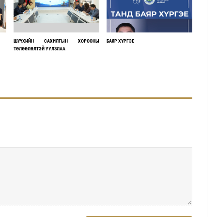
ШҮҮХИЙН САХИЛГЫН ХОРООНЫ
БАЯР ХҮРГЭЕ
ТӨЛӨӨЛӨЛТЭЙ УУЛЗЛАА