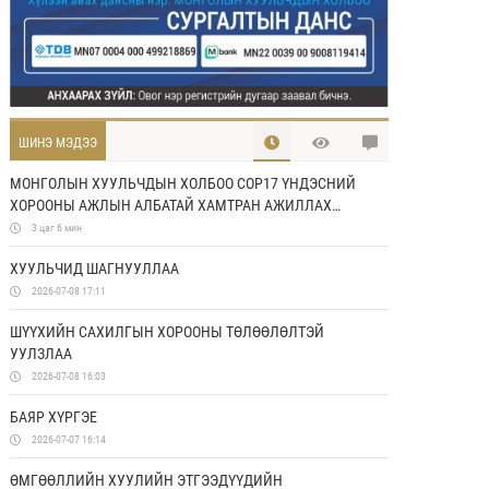
ШИНЭ МЭДЭЭ
МОНГОЛЫН ХУУЛЬЧДЫН ХОЛБОО COP17 ҮНДЭСНИЙ
ХОРООНЫ АЖЛЫН АЛБАТАЙ ХАМТРАН АЖИЛЛАХ
САНАМЖ БИЧИГ БАЙГУУЛЛАА
3 цаг 6 мин
ХУУЛЬЧИД ШАГНУУЛЛАА
2026-07-08 17:11
ШҮҮХИЙН САХИЛГЫН ХОРООНЫ ТӨЛӨӨЛӨЛТЭЙ
УУЛЗЛАА
2026-07-08 16:03
БАЯР ХҮРГЭЕ
2026-07-07 16:14
ӨМГӨӨЛЛИЙН ХУУЛИЙН ЭТГЭЭДҮҮДИЙН