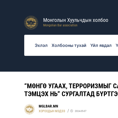
Монголын Хуульчдын холбоо
Mongolian Bar association
Эхлэл
Холбооны тухай
Үйл явдал
Ү
“МӨНГӨ УГААХ, ТЕРРОРИЗМЫГ 
ТЭМЦЭХ НЬ” СУРГАЛТАД БҮРТГ
MGLBAR.MN
ХОРООДЫН МЭДЭЭ
2024-05-07