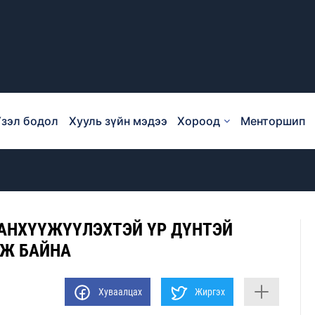
зэл бодол
Хууль зүйн мэдээ
Хороод
Менторшип
САНХҮҮЖҮҮЛЭХТЭЙ ҮР ДҮНТЭЙ
ЭЖ БАЙНА
Хуваалцах
Жиргэх