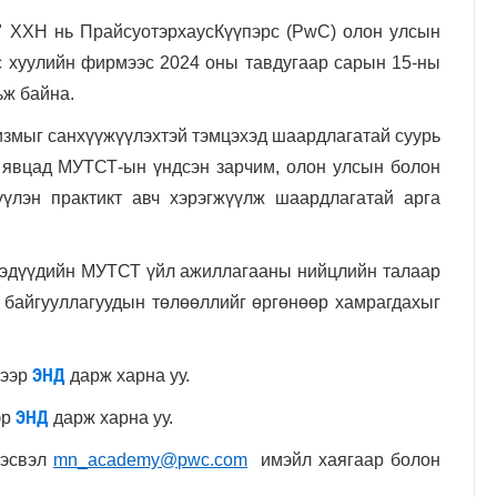
 ХХН нь ПрайсуотэрхаусКүүпэрс (PwC) олон улсын
с хуулийн фирмээс 2024 оны тавдугаар сарын 15-ны
ьж байна.
змыг санхүүжүүлэхтэй тэмцэхэд шаардлагатай суурь
н явцад МУТСТ-ын үндсэн зарчим, олон улсын болон
үүлэн практикт авч хэрэгжүүлж шаардлагатай арга
гээдүүдийн МУТСТ үйл ажиллагааны нийцлийн талаар
ий байгууллагуудын төлөөллийг өргөнөөр хамрагдахыг
ЭНД
лээр
дарж харна уу.
ЭНД
эр
дарж харна уу.
 эсвэл
mn_academy@pwc.com
имэйл хаягаар болон