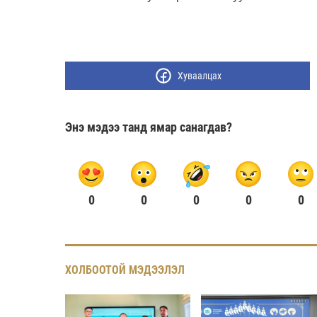
Хуваалцах
Энэ мэдээ танд ямар санагдав?
0
0
0
0
0
ХОЛБООТОЙ МЭДЭЭЛЭЛ