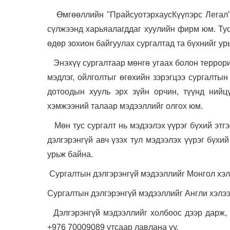
Өмгөөллийн "ПрайсуотэрхаусКүүпэрс Легал"
сүлжээнд харьяалагддаг хуулийн фирм юм. Ту
өдөр зохион байгуулах сургалтад та бүхнийг ур
Энэхүү сургалтаар мөнгө угаах болон террори
мэдлэг, ойлголтыг өгөхийн зэрэгцээ сургалты
дотоодын хууль эрх зүйн орчин, түүнд нийц
хэмжээний талаар мэдээллийг олгох юм.
Мөн тус сургалт нь мэдээлэх үүрэг бүхий эт
дэлгэрэнгүй авч үзэх тул мэдээлэх үүрэг бүх
урьж байна.
Сургалтын дэлгэрэнгүй мэдээллийг Монгол хэ
Сургалтын дэлгэрэнгүй мэдээллийг Англи хэлэ
Дэлгэрэнгүй мэдээллийг холбоос дээр дарж,
+976 70009089 утсаар лавлана уу.