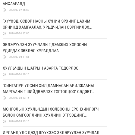
АНХААРАЛД
2026-07-07 15:52
“ХҮҮХЭД, ӨСВӨР НАСНЫ ХҮНИЙ ЭРХИЙГ ЦАХИМ
ОРЧИНД ХАМГААЛАХ, УРЬДЧИЛАН СЭРГИЙЛЭХ
БОЛОН ЭРХ ЗҮЙН МЭДЛЭГИЙГ НЭМЭГДҮҮЛЭХ НЬ”
2026-07-06 12:05
ТӨСӨЛД ХАМТРАН АЖИЛЛАНА
ЭВЛЭРҮҮЛЭН ЗУУЧЛАЛЫГ ДЭМЖИХ ХОРООНЫ
УДИРДАХ ЗӨВЛӨЛ ХУРАЛДЛАА
2026-07-06 11:51
ХУУЛЬЧДЫН ШАТРЫН АВАРГА ТОДОРЛОО
2026-07-06 10:15
"СИНГАПУР УЛСЫН ХИЛ ДАМНАСАН АРИЛЖААНЫ
МАРГААНЫГ ШИЙДВЭРЛЭХ ТОГТОЛЦОО" СЭДЭВТ
СУРГАЛТ БОЛЛОО
2026-07-03 13:15
МОНГОЛЫН ХУУЛЬЧДЫН ХОЛБООНЫ ЕРӨНХИЙЛӨГЧ
БОЛОН ӨМГӨӨЛЛИЙН ХУУЛИЙН ЭТГЭЭДИЙГ
ДЭМЖИХ ХОРООНЫ УДИРДАХ ЗӨВЛӨЛИЙН ГИШҮҮД
2026-07-03 13:10
ЯПОН УЛСАД АЛБАН АЙЛЧЛАЛ ХИЙЛЭЭ
ИРЛАНД УЛС ДЭЭД ШҮҮХЭЭС ЭВЛЭРҮҮЛЭН ЗУУЧЛАЛ