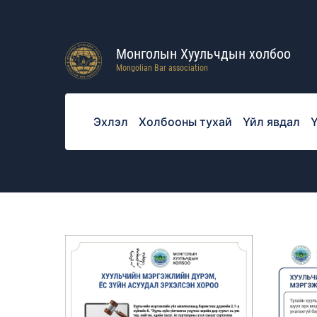
Монголын Хуульчдын холбоо
Mongolian Bar association
Эхлэл
Холбооны тухай
Үйл явдал
Ү