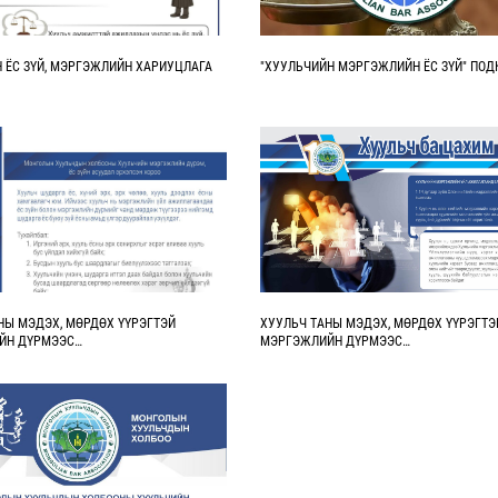
 ЁС ЗҮЙ, МЭРГЭЖЛИЙН ХАРИУЦЛАГА
"ХУУЛЬЧИЙН МЭРГЭЖЛИЙН ЁС ЗҮЙ" ПОД
НЫ МЭДЭХ, МӨРДӨХ ҮҮРЭГТЭЙ
ХУУЛЬЧ ТАНЫ МЭДЭХ, МӨРДӨХ ҮҮРЭГТЭ
ЙН ДҮРМЭЭС…
МЭРГЭЖЛИЙН ДҮРМЭЭС…