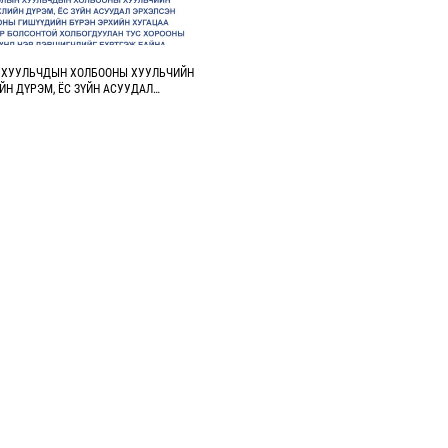
 ХУУЛЬЧДЫН ХОЛБООНЫ ХУУЛЬЧИЙН
Н ДҮРЭМ, ЁС ЗҮЙН АСУУДАЛ
ХОРООНЫ ГИШҮҮДИЙН БҮРЭН ЭРХИЙН
УУСГАВАР БОЛСОНТОЙ ХОЛБОГДУУЛАН
НЫ ГИШҮҮНД НЭР ДЭВШИГЧДИЙГ
АЙНА.