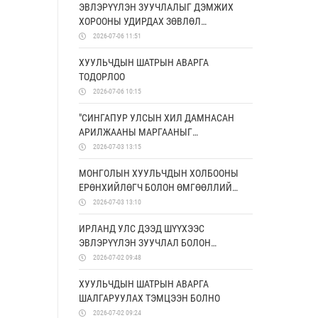
ЭВЛЭРҮҮЛЭН ЗУУЧЛАЛЫГ ДЭМЖИХ
МЭДЛЭГИЙГ НЭМЭГДҮҮЛЭХ НЬ”
ХОРООНЫ УДИРДАХ ЗӨВЛӨЛ
ТӨСӨЛД ХАМТРАН АЖИЛЛАНА
ХУРАЛДЛАА
2026-07-06 11:51
ХУУЛЬЧДЫН ШАТРЫН АВАРГА
ТОДОРЛОО
2026-07-06 10:15
"СИНГАПУР УЛСЫН ХИЛ ДАМНАСАН
АРИЛЖААНЫ МАРГААНЫГ
ШИЙДВЭРЛЭХ ТОГТОЛЦОО" СЭДЭВТ
2026-07-03 13:15
СУРГАЛТ БОЛЛОО
МОНГОЛЫН ХУУЛЬЧДЫН ХОЛБООНЫ
ЕРӨНХИЙЛӨГЧ БОЛОН ӨМГӨӨЛЛИЙН
ХУУЛИЙН ЭТГЭЭДИЙГ ДЭМЖИХ
2026-07-03 13:10
ХОРООНЫ УДИРДАХ ЗӨВЛӨЛИЙН
ИРЛАНД УЛС ДЭЭД ШҮҮХЭЭС
ГИШҮҮД ЯПОН УЛСАД АЛБАН
ЭВЛЭРҮҮЛЭН ЗУУЧЛАЛ БОЛОН
АЙЛЧЛАЛ ХИЙЛЭЭ
МАРГААН ШИЙДВЭРЛЭХ ШИНЭ
2026-07-02 09:48
УДИРДАМЖ ХЭРЭГЖҮҮЛЖ ЭХЭЛЛЭЭ
ХУУЛЬЧДЫН ШАТРЫН АВАРГА
ШАЛГАРУУЛАХ ТЭМЦЭЭН БОЛНО
2026-07-02 09:24