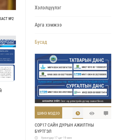
Хэлэлцүүлэг
КАСТ №2
Арга хэмжээ
Бусад
Й
ШИНЭ МЭДЭЭ
COP17 САЙН ДУРЫН АЖИЛТНЫ
БҮРТГЭЛ
Уржигдар 17 цаг 19 мин