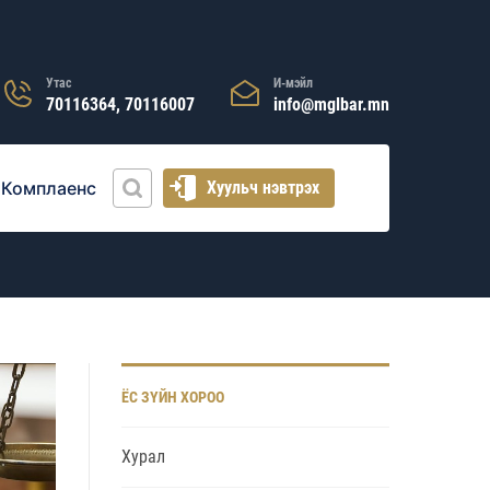
Утас
И-мэйл
70116364, 70116007
info@mglbar.mn
Комплаенс
Хуульч нэвтрэх
ЁС ЗҮЙН ХОРОО
Хурал