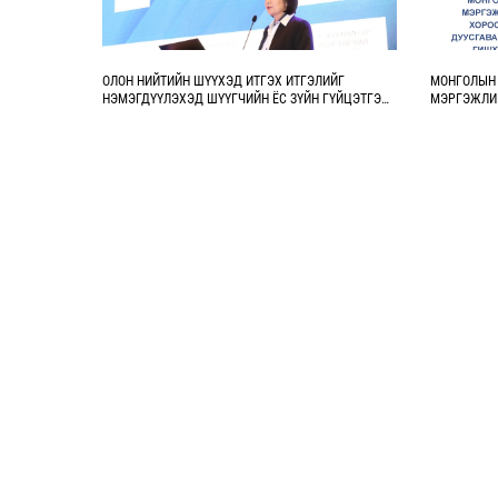
ОЛОН НИЙТИЙН ШҮҮХЭД ИТГЭХ ИТГЭЛИЙГ
МОНГОЛЫН
НЭМЭГДҮҮЛЭХЭД ШҮҮГЧИЙН ЁС ЗҮЙН ГҮЙЦЭТГЭХ
МЭРГЭЖЛИЙ
ҮҮРЭГ
ЭРХЭЛСЭН 
ХУГАЦАА Д
ТУС ХОРОО
БҮРТГЭЖ Б