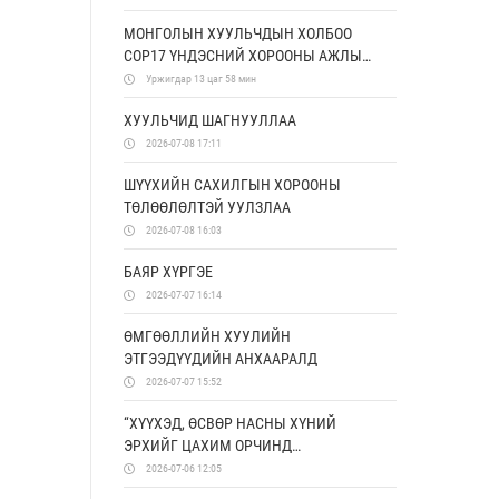
МОНГОЛЫН ХУУЛЬЧДЫН ХОЛБОО
COP17 ҮНДЭСНИЙ ХОРООНЫ АЖЛЫН
АЛБАТАЙ ХАМТРАН АЖИЛЛАХ
Уржигдар 13 цаг 58 мин
САНАМЖ БИЧИГ БАЙГУУЛЛАА
ХУУЛЬЧИД ШАГНУУЛЛАА
2026-07-08 17:11
ШҮҮХИЙН САХИЛГЫН ХОРООНЫ
ТӨЛӨӨЛӨЛТЭЙ УУЛЗЛАА
2026-07-08 16:03
БАЯР ХҮРГЭЕ
2026-07-07 16:14
ӨМГӨӨЛЛИЙН ХУУЛИЙН
ЭТГЭЭДҮҮДИЙН АНХААРАЛД
2026-07-07 15:52
“ХҮҮХЭД, ӨСВӨР НАСНЫ ХҮНИЙ
ЭРХИЙГ ЦАХИМ ОРЧИНД
ХАМГААЛАХ, УРЬДЧИЛАН
2026-07-06 12:05
СЭРГИЙЛЭХ БОЛОН ЭРХ ЗҮЙН