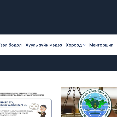
зэл бодол
Хууль зүйн мэдээ
Хороод
Менторшип