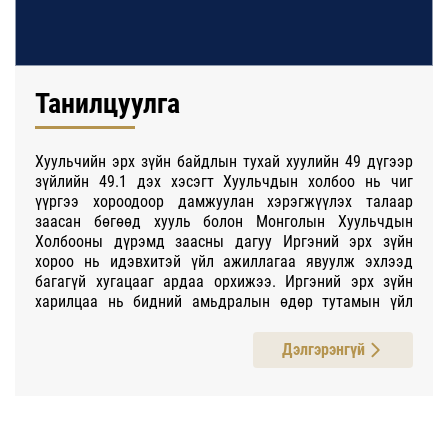
Танилцуулга
Хуульчийн эрх зүйн байдлын тухай хуулийн 49 дүгээр
зүйлийн 49.1 дэх хэсэгт Хуульчдын холбоо нь чиг
үүргээ хороодоор дамжуулан хэрэгжүүлэх талаар
заасан бөгөөд хууль болон Монголын Хуульчдын
Холбооны дүрэмд заасны дагуу Иргэний эрх зүйн
хороо нь идэвхитэй үйл ажиллагаа явуулж эхлээд
багагүй хугацааг ардаа орхижээ. Иргэний эрх зүйн
харилцаа нь бидний амьдралын өдөр тутамын үйл
ажиллагаатай салшгүй холбоотой төдийгүй эдийн
засаг, шинжлэх ухаан, технологийн хөгжлийн хурдцыг
Дэлгэрэнгүй
дагаад байнга өөрчлөгдөн шинэчлэгдэж, өргөжин
тэлсээр байна.