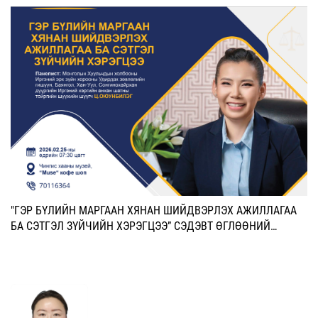
"ГЭР БҮЛИЙН МАРГААН ХЯНАН ШИЙДВЭРЛЭХ АЖИЛЛАГАА
БА СЭТГЭЛ ЗҮЙЧИЙН ХЭРЭГЦЭЭ” СЭДЭВТ ӨГЛӨӨНИЙ
УУЛЗАЛТАД УРЬЖ БАЙНА