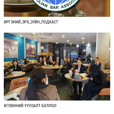
ИРГЭНИЙ_ЭРХ_ЗҮЙН_ПОДКАСТ
ӨГЛӨӨНИЙ УУЛЗАЛТ БОЛЛОО