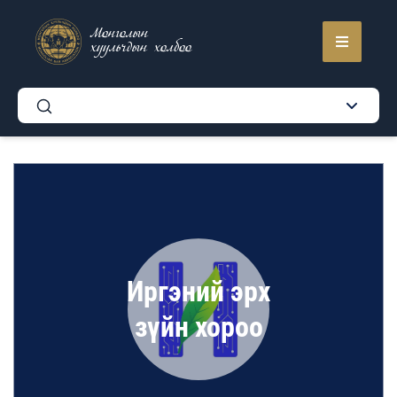
Монголын
хуульчдын холбоо
Иргэний эрх
зүйн хороо