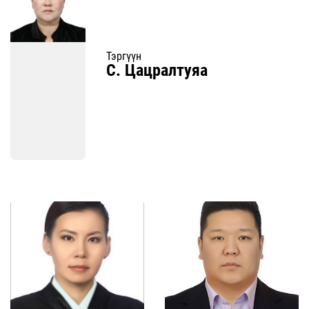
Тэргүүн
С. Цацралтуяа
Дэлгэрэнгүй