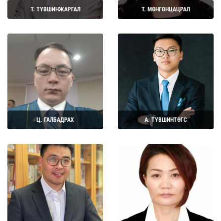
Т. ТҮВШИНЖАРГАЛ
Т. МӨНГӨНЦАЦРАЛ
Дэлгэрэнгүй
Дэлгэрэнгүй
Ц. ГАЛБАДРАХ
А. ТҮВШИНТӨГС
Дэлгэрэнгүй
Дэлгэрэнгүй