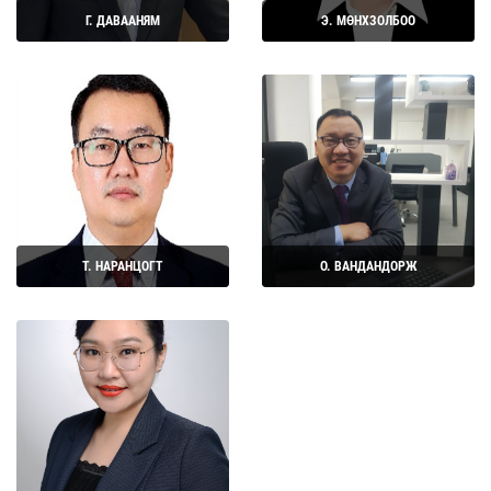
Г. ДАВААНЯМ
Э. МӨНХЗОЛБОО
Дэлгэрэнгүй
Дэлгэрэнгүй
Т. НАРАНЦОГТ
О. ВАНДАНДОРЖ
Дэлгэрэнгүй
Дэлгэрэнгүй