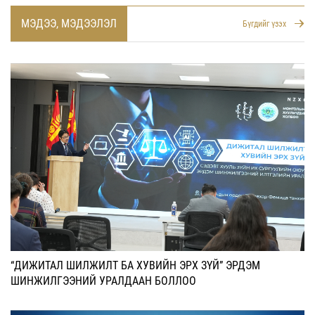
МЭДЭЭ, МЭДЭЭЛЭЛ
Бүгдийг үзэх
“ДИЖИТАЛ ШИЛЖИЛТ БА ХУВИЙН ЭРХ ЗҮЙ” ЭРДЭМ
ШИНЖИЛГЭЭНИЙ УРАЛДААН БОЛЛОО