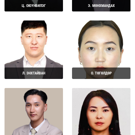
Ц. ОЮУНБИЛЭГ
Э. МӨНХМАНДАХ
Дэлгэрэнгүй
Дэлгэрэнгүй
Л. ЭНХТАЙВАН
О. ТӨГӨЛДӨР
Дэлгэрэнгүй
Дэлгэрэнгүй