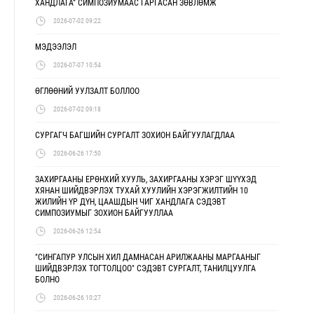
ХАНДЛАГА” СИМПОЗИУМААС ГАРГАСАН ЗӨВЛӨМЖ
2026-07-02 09:22
МЭДЭЭЛЭЛ
2026-07-07 10:54
ӨГЛӨӨНИЙ УУЛЗАЛТ БОЛЛОО
2026-07-02 09:18
СУРГАГЧ БАГШИЙН СУРГАЛТ ЗОХИОН БАЙГУУЛАГДЛАА
2026-06-26 17:50
ЗАХИРГААНЫ ЕРӨНХИЙ ХУУЛЬ, ЗАХИРГААНЫ ХЭРЭГ ШҮҮХЭД
ХЯНАН ШИЙДВЭРЛЭХ ТУХАЙ ХУУЛИЙН ХЭРЭГЖИЛТИЙН 10
ЖИЛИЙН ҮР ДҮН, ЦААШДЫН ЧИГ ХАНДЛАГА СЭДЭВТ
СИМПОЗИУМЫГ ЗОХИОН БАЙГУУЛЛАА
2026-06-26 12:54
"СИНГАПУР УЛСЫН ХИЛ ДАМНАСАН АРИЛЖААНЫ МАРГААНЫГ
ШИЙДВЭРЛЭХ ТОГТОЛЦОО" СЭДЭВТ СУРГАЛТ, ТАНИЛЦУУЛГА
БОЛНО
2026-06-26 10:27