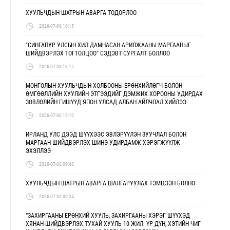
ХУУЛЬЧДЫН ШАТРЫН АВАРГА ТОДОРЛОО
2026-07-06 10:15
"СИНГАПУР УЛСЫН ХИЛ ДАМНАСАН АРИЛЖААНЫ МАРГААНЫГ
ШИЙДВЭРЛЭХ ТОГТОЛЦОО" СЭДЭВТ СУРГАЛТ БОЛЛОО
2026-07-03 13:15
МОНГОЛЫН ХУУЛЬЧДЫН ХОЛБООНЫ ЕРӨНХИЙЛӨГЧ БОЛОН
ӨМГӨӨЛЛИЙН ХУУЛИЙН ЭТГЭЭДИЙГ ДЭМЖИХ ХОРООНЫ УДИРДАХ
ЗӨВЛӨЛИЙН ГИШҮҮД ЯПОН УЛСАД АЛБАН АЙЛЧЛАЛ ХИЙЛЭЭ
2026-07-03 13:10
ИРЛАНД УЛС ДЭЭД ШҮҮХЭЭС ЭВЛЭРҮҮЛЭН ЗУУЧЛАЛ БОЛОН
МАРГААН ШИЙДВЭРЛЭХ ШИНЭ УДИРДАМЖ ХЭРЭГЖҮҮЛЖ
ЭХЭЛЛЭЭ
2026-07-02 09:48
ХУУЛЬЧДЫН ШАТРЫН АВАРГА ШАЛГАРУУЛАХ ТЭМЦЭЭН БОЛНО
2026-07-02 09:24
“ЗАХИРГААНЫ ЕРӨНХИЙ ХУУЛЬ, ЗАХИРГААНЫ ХЭРЭГ ШҮҮХЭД
ХЯНАН ШИЙДВЭРЛЭХ ТУХАЙ ХУУЛЬ 10 ЖИЛ: ҮР ДҮН, ХЭТИЙН ЧИГ