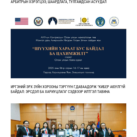
АРБИТРЫН ХЭРЭГЦЭЭ, ШААРДЛАГА, ТУЛГАМДСАН АСУУДАЛ
ИРГЭНИЙ ЭРХ ЗҮЙН ХОРООНЫ ТЭРГҮҮН Г.ДАВААДОРЖ “КИБЕР АЮУЛГҮЙ
БАЙДАЛ: ЭРСДЭЛ БА ХАРИУЦЛАГА” СЭДВЭЭР ИЛТГЭЛ ТАВИНА