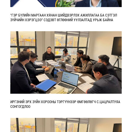
"ГЭР БҮЛИЙН МАРГААН ХЯНАН ШИЙДВЭРЛЭХ АЖИЛЛАГАА БА СЭТГЭЛ
ЗҮЙЧИЙН ХЭРЭГЦЭЭ” СЭДЭВТ ӨГЛӨӨНИЙ УУЛЗАЛТАД УРЬЖ БАЙНА
ИРГЭНИЙ ЭРХ ЗҮЙН ХОРООНЫ ТЭРГҮҮНЭЭР ӨМГӨӨЛӨГЧ С.ЦАЦРАЛТУЯА
СОНГОГДЛОО