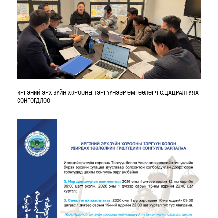
ИРГЭНИЙ ЭРХ ЗҮЙН ХОРООНЫ ТЭРГҮҮНЭЭР ӨМГӨӨЛӨГЧ С.ЦАЦРАЛТУЯА
СОНГОГДЛОО