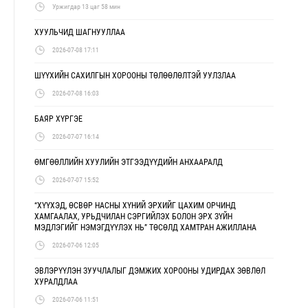
Уржигдар 13 цаг 58 мин
ХУУЛЬЧИД ШАГНУУЛЛАА
2026-07-08 17:11
ШҮҮХИЙН САХИЛГЫН ХОРООНЫ ТӨЛӨӨЛӨЛТЭЙ УУЛЗЛАА
2026-07-08 16:03
БАЯР ХҮРГЭЕ
2026-07-07 16:14
ӨМГӨӨЛЛИЙН ХУУЛИЙН ЭТГЭЭДҮҮДИЙН АНХААРАЛД
2026-07-07 15:52
“ХҮҮХЭД, ӨСВӨР НАСНЫ ХҮНИЙ ЭРХИЙГ ЦАХИМ ОРЧИНД
ХАМГААЛАХ, УРЬДЧИЛАН СЭРГИЙЛЭХ БОЛОН ЭРХ ЗҮЙН
МЭДЛЭГИЙГ НЭМЭГДҮҮЛЭХ НЬ” ТӨСӨЛД ХАМТРАН АЖИЛЛАНА
2026-07-06 12:05
ЭВЛЭРҮҮЛЭН ЗУУЧЛАЛЫГ ДЭМЖИХ ХОРООНЫ УДИРДАХ ЗӨВЛӨЛ
ХУРАЛДЛАА
2026-07-06 11:51