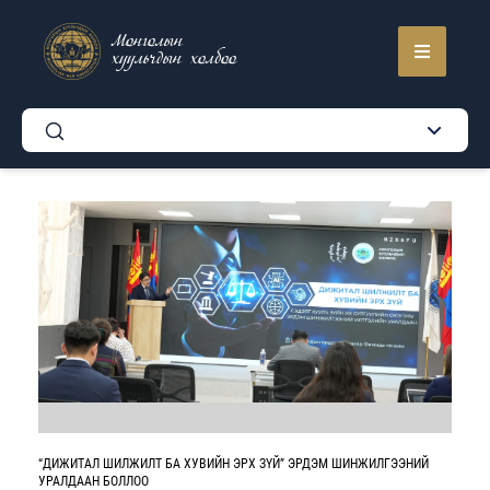
Монголын
хуульчдын холбоо
“ДИЖИТАЛ ШИЛЖИЛТ БА ХУВИЙН ЭРХ ЗҮЙ” ЭРДЭМ ШИНЖИЛГЭЭНИЙ
УРАЛДААН БОЛЛОО