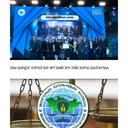
ОНЫ ШИЛДЭГ ХОРООГООР ИРГЭНИЙ ЭРХ ЗҮЙН ХОРОО ШАЛГАРЛАА