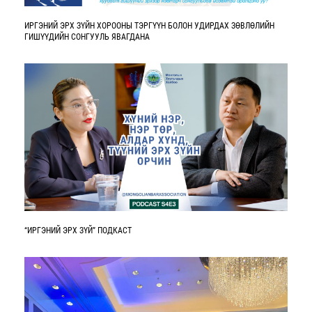
ИРГЭНИЙ ЭРХ ЗҮЙН ХОРООНЫ ТЭРГҮҮН БОЛОН УДИРДАХ ЗӨВЛӨЛИЙН
ГИШҮҮДИЙН СОНГУУЛЬ ЯВАГДАНА
“ИРГЭНИЙ ЭРХ ЗҮЙ” ПОДКАСТ