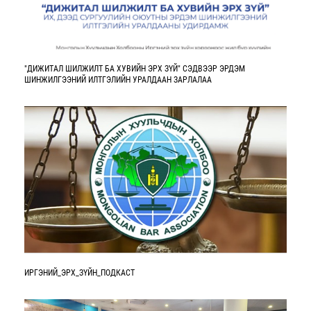
​"ДИЖИТАЛ ШИЛЖИЛТ БА ХУВИЙН ЭРХ ЗҮЙ" СЭДВЭЭР ЭРДЭМ
ШИНЖИЛГЭЭНИЙ ИЛТГЭЛИЙН УРАЛДААН ЗАРЛАЛАА
ИРГЭНИЙ_ЭРХ_ЗҮЙН_ПОДКАСТ