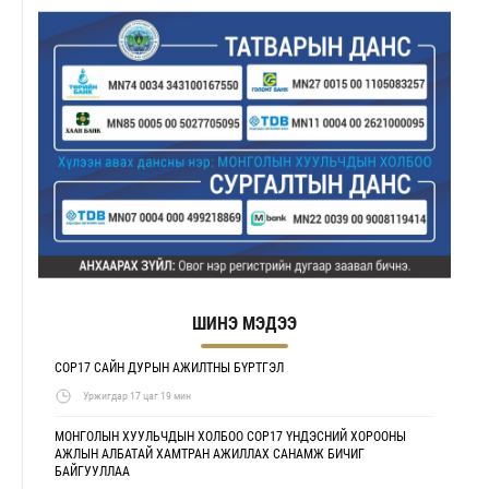
ШИНЭ МЭДЭЭ
COP17 САЙН ДУРЫН АЖИЛТНЫ БҮРТГЭЛ
Уржигдар 17 цаг 19 мин
МОНГОЛЫН ХУУЛЬЧДЫН ХОЛБОО COP17 ҮНДЭСНИЙ ХОРООНЫ
АЖЛЫН АЛБАТАЙ ХАМТРАН АЖИЛЛАХ САНАМЖ БИЧИГ
БАЙГУУЛЛАА