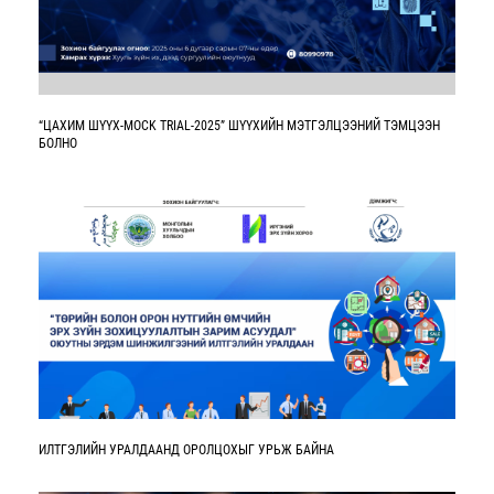
“ЦАХИМ ШҮҮХ-MOCK TRIAL-2025” ШҮҮХИЙН МЭТГЭЛЦЭЭНИЙ ТЭМЦЭЭН
БОЛНО
ИЛТГЭЛИЙН УРАЛДААНД ОРОЛЦОХЫГ УРЬЖ БАЙНА