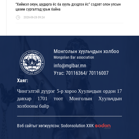
“Хиймэл оюун, шударга ёс ба хууль дээдлэх ёс” сэдэвт олон улсын
цахим сургалтад урьж байна
2026-06-26 09:24
Монголын хуульчдын холбоо
Mongolian Bar association
info@mglbar.mn
Утас: 70116364/ 70116007
Хаяг:
Чингэлтэй дүүрэг 5-р хороо Хуульчдын ордон 17
давхар 1701 тоот Монголын Хуульчдын
холбооны байр
Вэб сайтыг хөгжүүлсэн: Sodonsolution ХХК