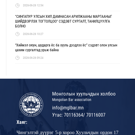
2026-06-26 12:54
"СИНГАПУР УЛСЫН ХИЛ ДАМНАСАН АРИЛЖААНЫ МАРГААНЫГ
ШИЙДВЭРЛЭХ ТОГТОЛЦОО" СЭДЭВТ СУРГАЛТ, ТАНИЛЦУУЛГА
БОЛНО
2026-06-26 10:27
“Хиймэл оюун, шударга ёс ба хууль дээдлэх ёс” сэдэвт олон улсын
цахим сургалтад урьж байна
2026-06-26 09:24
Монголын хуульчдын холбоо
Mongolian Bar association
info@mglbar.mn
Утас: 70116364/ 70116007
Хаяг:
Чингэлтэй дүүрэг 5-р хороо Хуульчдын ордон 17