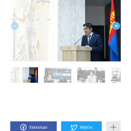
Хуваалцах
Жиргэх