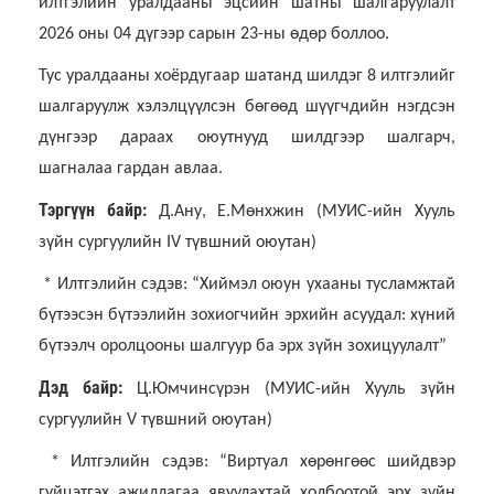
илтгэлийн уралдааны эцсийн шатны шалгаруулалт
2026 оны 04 дүгээр сарын 23-ны өдөр боллоо.
Тус уралдааны хоёрдугаар шатанд шилдэг 8 илтгэлийг
шалгаруулж хэлэлцүүлсэн бөгөөд шүүгчдийн нэгдсэн
дүнгээр дараах оюутнууд шилдгээр шалгарч,
шагналаа гардан авлаа.
Тэргүүн байр:
Д.Ану, Е.Мөнхжин (МУИС-ийн Хууль
зүйн сургуулийн IV түвшний оюутан)
* Илтгэлийн сэдэв: “Хиймэл оюун ухааны тусламжтай
бүтээсэн бүтээлийн зохиогчийн эрхийн асуудал: хүний
бүтээлч оролцооны шалгуур ба эрх зүйн зохицуулалт”
Дэд байр:
Ц.Юмчинсүрэн (МУИС-ийн Хууль зүйн
сургуулийн V түвшний оюутан)
* Илтгэлийн сэдэв: “Виртуал хөрөнгөөс шийдвэр
гүйцэтгэх ажиллагаа явуулахтай холбоотой эрх зүйн