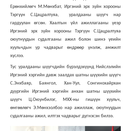
Ерөнхийлөгч М.Мөнхбат, Иргэний эрх зүйн хорооны
Тэргүүн С.Цацралтуяа, уралдааны шүүгч нар
гардуулан өгсөн. Хаалтын үйл ажиллагааны үеэр
Иргэний эрх зүйн хорооны Тэргүүн С.Цацралтуяа
оюутнуудын судалгааны ажил болон шинэ үеийн
хуульчдын ур чадварыг өндрөөр үнэлж, амжилт
хүслээ.
Тус уралдааны шүүгчдийн бүрэлдэхүүнд Нийслэлийн
Иргэний хэргийн давж заалдах шатны шүүхийн шүүгч
С.Энхбаяр, Баянгол, Хан-Уул, Сонгинохайрхан
дүүргийн Иргэний хэргийн анхан шатны шүүхийн
шүүгч Ц.Оюунбилэг, МХХ-ны гишүүн хуульч,
өмгөөлөгч Э.Мөнхзолбоо нар ажиллаж, оюутнуудын
судалгааны ажил, илтгэх чадварыг дүгнэсэн билээ.