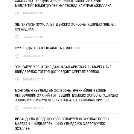
ХАМГААЛАХ, УРЬДЧИЛАН СЭРГИЙЛЭХ БОЛОН ЭРХ ЗҮЙН
МЭДЛЭГИЙГ НЭМЭГДҮҮЛЭХ НЬ” ТӨСӨЛД ХАМТРАН АЖИЛЛАНА
2026-07-06 12:05
ЭВЛЭРҮҮЛЭН ЗУУЧЛАЛЫГ ДЭМЖИХ ХОРООНЫ УДИРДАХ ЗӨВЛӨЛ
ХУРАЛДЛАА
2026-07-06 11:51
ХУУЛЬЧДЫН ШАТРЫН АВАРГА ТОДОРЛОО
2026-07-06 10:15
"СИНГАПУР УЛСЫН ХИЛ ДАМНАСАН АРИЛЖААНЫ МАРГААНЫГ
ШИЙДВЭРЛЭХ ТОГТОЛЦОО" СЭДЭВТ СУРГАЛТ БОЛЛОО
2026-07-03 13:15
МОНГОЛЫН ХУУЛЬЧДЫН ХОЛБООНЫ ЕРӨНХИЙЛӨГЧ БОЛОН
ӨМГӨӨЛЛИЙН ХУУЛИЙН ЭТГЭЭДИЙГ ДЭМЖИХ ХОРООНЫ УДИРДАХ
ЗӨВЛӨЛИЙН ГИШҮҮД ЯПОН УЛСАД АЛБАН АЙЛЧЛАЛ ХИЙЛЭЭ
2026-07-03 13:10
ИРЛАНД УЛС ДЭЭД ШҮҮХЭЭС ЭВЛЭРҮҮЛЭН ЗУУЧЛАЛ БОЛОН
МАРГААН ШИЙДВЭРЛЭХ ШИНЭ УДИРДАМЖ ХЭРЭГЖҮҮЛЖ
ЭХЭЛЛЭЭ