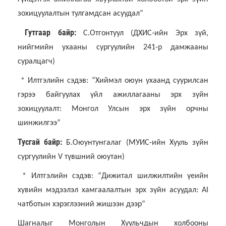
зохицуулалтын тулгамдсан асуудал”
Гутгаар байр:
С.Отгонтуул (ДХИС-ийн Эрх зүй,
нийгмийн ухааны сургуулийн 241-р дамжааны
суралцагч)
* Илтгэлийн сэдэв: “Хиймэл оюун ухаанд суурилсан
гэрээ байгуулах үйл ажиллагааны эрх зүйн
зохицуулалт: Монгол Улсын эрх зүйн орчны
шинжилгээ”
Тусгай байр:
Б.Оюунтунгалаг (МУИС-ийн Хууль зүйн
сургуулийн V түвшний оюутан)
* Илтгэлийн сэдэв: “Дижитал шилжилтийн үеийн
хувийн мэдээлэл хамгаалалтын эрх зүйн асуудал: AI
чатботын хэрэглээний жишээн дээр”
Шагналыг Монголын Хуульчдын холбооны