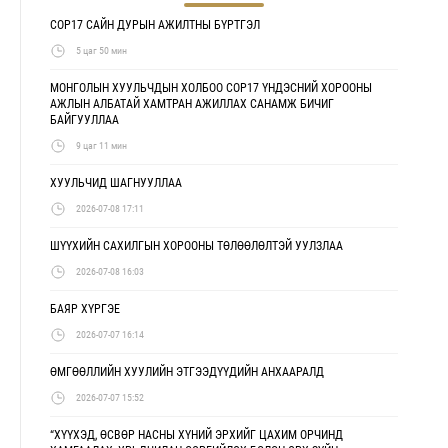
COP17 САЙН ДУРЫН АЖИЛТНЫ БҮРТГЭЛ
5 цаг 50 мин
МОНГОЛЫН ХУУЛЬЧДЫН ХОЛБОО COP17 ҮНДЭСНИЙ ХОРООНЫ
АЖЛЫН АЛБАТАЙ ХАМТРАН АЖИЛЛАХ САНАМЖ БИЧИГ
БАЙГУУЛЛАА
9 цаг 11 мин
ХУУЛЬЧИД ШАГНУУЛЛАА
2026-07-08 17:11
ШҮҮХИЙН САХИЛГЫН ХОРООНЫ ТӨЛӨӨЛӨЛТЭЙ УУЛЗЛАА
2026-07-08 16:03
БАЯР ХҮРГЭЕ
2026-07-07 16:14
ӨМГӨӨЛЛИЙН ХУУЛИЙН ЭТГЭЭДҮҮДИЙН АНХААРАЛД
2026-07-07 15:52
“ХҮҮХЭД, ӨСВӨР НАСНЫ ХҮНИЙ ЭРХИЙГ ЦАХИМ ОРЧИНД