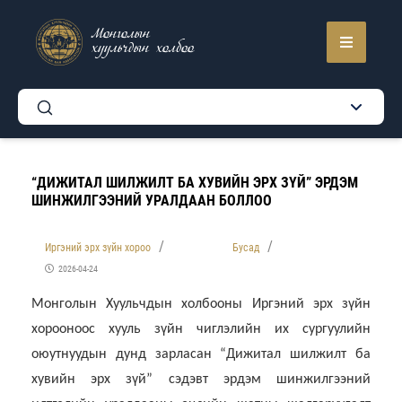
Монголын
хуульчдын холбоо
“ДИЖИТАЛ ШИЛЖИЛТ БА ХУВИЙН ЭРХ ЗҮЙ” ЭРДЭМ
ШИНЖИЛГЭЭНИЙ УРАЛДААН БОЛЛОО
Иргэний эрх зүйн хороо
Бусад
2026-04-24
Монголын Хуульчдын холбооны Иргэний эрх зүйн
хорооноос хууль зүйн чиглэлийн их сургуулийн
оюутнуудын дунд зарласан “Дижитал шилжилт ба
хувийн эрх зүй” сэдэвт эрдэм шинжилгээний