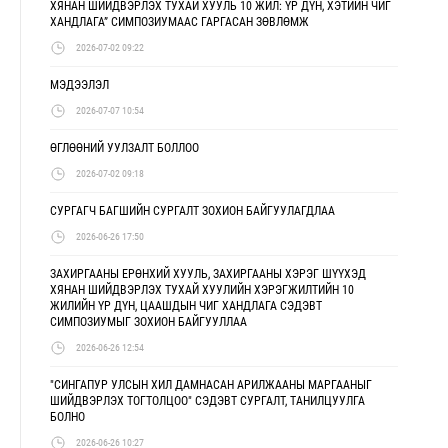
ХЯНАН ШИЙДВЭРЛЭХ ТУХАЙ ХУУЛЬ 10 ЖИЛ: ҮР ДҮН, ХЭТИЙН ЧИГ
ХАНДЛАГА” СИМПОЗИУМААС ГАРГАСАН ЗӨВЛӨМЖ
2026-07-02 09:22
МЭДЭЭЛЭЛ
2026-07-07 10:54
ӨГЛӨӨНИЙ УУЛЗАЛТ БОЛЛОО
2026-07-02 09:18
СУРГАГЧ БАГШИЙН СУРГАЛТ ЗОХИОН БАЙГУУЛАГДЛАА
2026-06-26 17:50
ЗАХИРГААНЫ ЕРӨНХИЙ ХУУЛЬ, ЗАХИРГААНЫ ХЭРЭГ ШҮҮХЭД
ХЯНАН ШИЙДВЭРЛЭХ ТУХАЙ ХУУЛИЙН ХЭРЭГЖИЛТИЙН 10
ЖИЛИЙН ҮР ДҮН, ЦААШДЫН ЧИГ ХАНДЛАГА СЭДЭВТ
СИМПОЗИУМЫГ ЗОХИОН БАЙГУУЛЛАА
2026-06-26 12:54
"СИНГАПУР УЛСЫН ХИЛ ДАМНАСАН АРИЛЖААНЫ МАРГААНЫГ
ШИЙДВЭРЛЭХ ТОГТОЛЦОО" СЭДЭВТ СУРГАЛТ, ТАНИЛЦУУЛГА
БОЛНО
2026-06-26 10:27