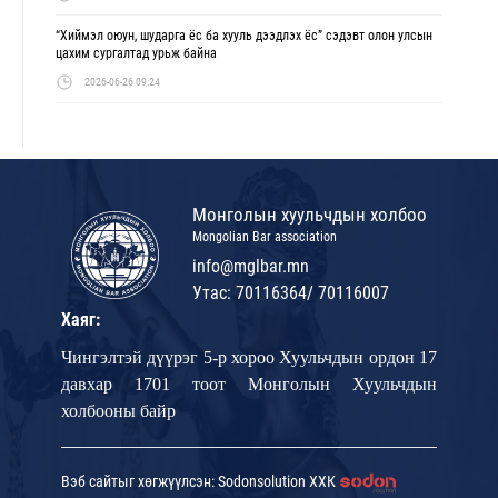
“Хиймэл оюун, шударга ёс ба хууль дээдлэх ёс” сэдэвт олон улсын
цахим сургалтад урьж байна
2026-06-26 09:24
Монголын хуульчдын холбоо
Mongolian Bar association
info@mglbar.mn
Утас: 70116364/ 70116007
Хаяг:
Чингэлтэй дүүрэг 5-р хороо Хуульчдын ордон 17
давхар 1701 тоот Монголын Хуульчдын
холбооны байр
Вэб сайтыг хөгжүүлсэн: Sodonsolution ХХК