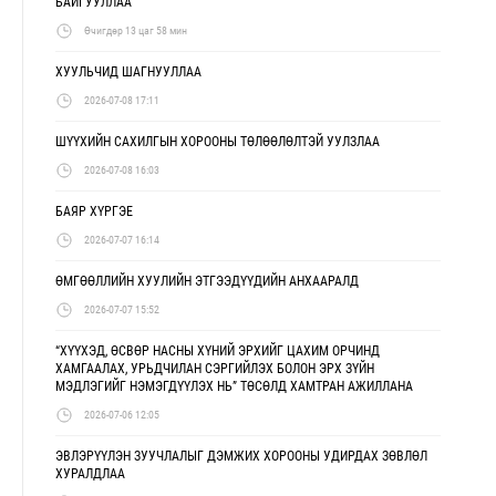
БАЙГУУЛЛАА
Өчигдөр 13 цаг 58 мин
ХУУЛЬЧИД ШАГНУУЛЛАА
2026-07-08 17:11
ШҮҮХИЙН САХИЛГЫН ХОРООНЫ ТӨЛӨӨЛӨЛТЭЙ УУЛЗЛАА
2026-07-08 16:03
БАЯР ХҮРГЭЕ
2026-07-07 16:14
ӨМГӨӨЛЛИЙН ХУУЛИЙН ЭТГЭЭДҮҮДИЙН АНХААРАЛД
2026-07-07 15:52
“ХҮҮХЭД, ӨСВӨР НАСНЫ ХҮНИЙ ЭРХИЙГ ЦАХИМ ОРЧИНД
ХАМГААЛАХ, УРЬДЧИЛАН СЭРГИЙЛЭХ БОЛОН ЭРХ ЗҮЙН
МЭДЛЭГИЙГ НЭМЭГДҮҮЛЭХ НЬ” ТӨСӨЛД ХАМТРАН АЖИЛЛАНА
2026-07-06 12:05
ЭВЛЭРҮҮЛЭН ЗУУЧЛАЛЫГ ДЭМЖИХ ХОРООНЫ УДИРДАХ ЗӨВЛӨЛ
ХУРАЛДЛАА