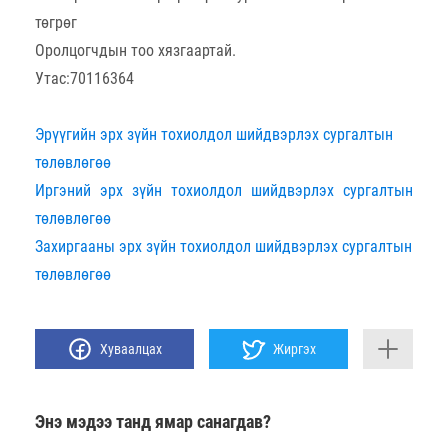
төгрөг
Оролцогчдын тоо хязгаартай.
Утас:70116364
Эрүүгийн эрх зүйн тохиолдол шийдвэрлэх сургалтын
төлөвлөгөө
Иргэний эрх зүйн тохиолдол шийдвэрлэх сургалтын
төлөвлөгөө
Захиргааны эрх зүйн тохиолдол шийдвэрлэх сургалтын
төлөвлөгөө
Хуваалцах
Жиргэх
Энэ мэдээ танд ямар санагдав?