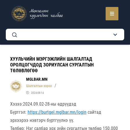
Монголын
хуульчдын холбоо
ХУУЛЬЧИЙН МЭРГЭЖЛИЙН ШАЛГАЛТАД
ОРОЛЦОГЧДОД ЗОРИУЛСАН СУРГАЛТЫН
ТӨЛӨВЛӨГӨӨ
MGLBAR.MN
Шалгалтын хороо
2024-08-14
Хэзээ:2024.09.02-28-ны өдрүүдэд
Бүртгэл:
https://burtgel.mglbar.mn/login
сайтад
эрхээрээ нэвтэрч бүртгүүлнэ үү.
Төлбөр: Нэг салбар эрх зүйн сургалтын төлбөр 150.000