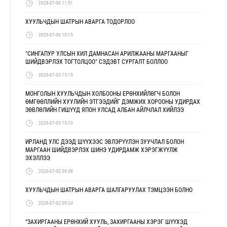
2026-07-06 11:51
ХУУЛЬЧДЫН ШАТРЫН АВАРГА ТОДОРЛОО
2026-07-06 10:15
"СИНГАПУР УЛСЫН ХИЛ ДАМНАСАН АРИЛЖААНЫ МАРГААНЫГ
ШИЙДВЭРЛЭХ ТОГТОЛЦОО" СЭДЭВТ СУРГАЛТ БОЛЛОО
2026-07-03 13:15
МОНГОЛЫН ХУУЛЬЧДЫН ХОЛБООНЫ ЕРӨНХИЙЛӨГЧ БОЛОН
ӨМГӨӨЛЛИЙН ХУУЛИЙН ЭТГЭЭДИЙГ ДЭМЖИХ ХОРООНЫ УДИРДАХ
ЗӨВЛӨЛИЙН ГИШҮҮД ЯПОН УЛСАД АЛБАН АЙЛЧЛАЛ ХИЙЛЭЭ
2026-07-03 13:10
ИРЛАНД УЛС ДЭЭД ШҮҮХЭЭС ЭВЛЭРҮҮЛЭН ЗУУЧЛАЛ БОЛОН
МАРГААН ШИЙДВЭРЛЭХ ШИНЭ УДИРДАМЖ ХЭРЭГЖҮҮЛЖ
ЭХЭЛЛЭЭ
2026-07-02 09:48
ХУУЛЬЧДЫН ШАТРЫН АВАРГА ШАЛГАРУУЛАХ ТЭМЦЭЭН БОЛНО
2026-07-02 09:24
“ЗАХИРГААНЫ ЕРӨНХИЙ ХУУЛЬ, ЗАХИРГААНЫ ХЭРЭГ ШҮҮХЭД