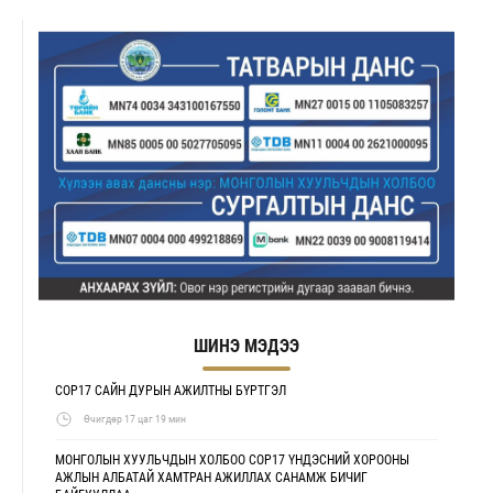
ШИНЭ МЭДЭЭ
COP17 САЙН ДУРЫН АЖИЛТНЫ БҮРТГЭЛ
Өчигдөр 17 цаг 19 мин
МОНГОЛЫН ХУУЛЬЧДЫН ХОЛБОО COP17 ҮНДЭСНИЙ ХОРООНЫ
АЖЛЫН АЛБАТАЙ ХАМТРАН АЖИЛЛАХ САНАМЖ БИЧИГ