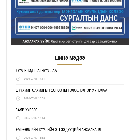
ШИНЭ МЭДЭЭ
ХУУЛЬЧИД ШАГНУУЛЛАА
2026-07-08 17:11
ШҮҮХИЙН САХИЛГЫН ХОРООНЫ ТӨЛӨӨЛӨЛТЭЙ УУЛЗЛАА
2026-07-08 16:03
БАЯР ХҮРГЭЕ
2026-07-07 16:14
ӨМГӨӨЛЛИЙН ХУУЛИЙН ЭТГЭЭДҮҮДИЙН АНХААРАЛД
2026-07-07 15:52