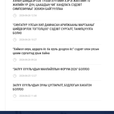
ХЯНАН ШИЙДВЭРЛЭХ ТУХАЙ ХУУЛИЙН ХЭРЭГЖИЛТИЙН 10
ЖИЛИЙН ҮР ДҮН, ЦААШДЫН ЧИГ ХАНДЛАГА СЭДЭВТ
СИМПОЗИУМЫГ ЗОХИОН БАЙГУУЛЛАА
2026-06-26 12:54
"СИНГАПУР УЛСЫН ХИЛ ДАМНАСАН АРИЛЖААНЫ МАРГААНЫГ
ШИЙДВЭРЛЭХ ТОГТОЛЦОО" СЭДЭВТ СУРГАЛТ, ТАНИЛЦУУЛГА
БОЛНО
2026-06-26 10:27
“Хиймэл оюун, шударга ёс ба хууль дээдлэх ёс” сэдэвт олон улсын
цахим сургалтад урьж байна
2026-06-26 09:24
“ЗАЛУУ ХУУЛЬЧДЫН МАНЛАЙЛЛЫН ФОРУМ-2026” БОЛЛОО
2026-06-25 12:27
ЗАЛУУ ХУУЛЬЧДЫН ЗУНЫ ЦУГЛАРАЛТ, БОДЛОГЫН ХАКАТОН
БОЛЛОО
2026-06-22 11:40