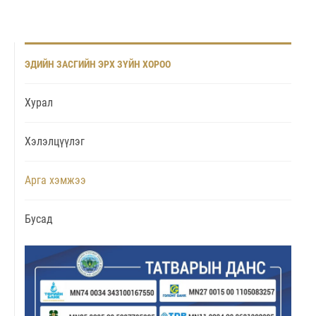
ХАМРАГДАЖ САНАЛАА ӨГӨХИЙГ УРЬЖ БАЙНА
ЭДИЙН ЗАСГИЙН ЭРХ ЗҮЙН ХОРОО
Хурал
Хэлэлцүүлэг
Арга хэмжээ
Бусад