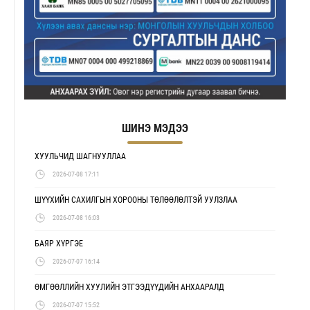
ШИНЭ МЭДЭЭ
ХУУЛЬЧИД ШАГНУУЛЛАА
2026-07-08 17:11
ШҮҮХИЙН САХИЛГЫН ХОРООНЫ ТӨЛӨӨЛӨЛТЭЙ УУЛЗЛАА
2026-07-08 16:03
БАЯР ХҮРГЭЕ
2026-07-07 16:14
ӨМГӨӨЛЛИЙН ХУУЛИЙН ЭТГЭЭДҮҮДИЙН АНХААРАЛД
2026-07-07 15:52