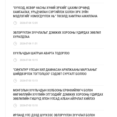
“ХҮҮХЭД, ӨСВӨР НАСНЫ ХҮНИЙ ЭРХИЙГ ЦАХИМ ОРЧИНД
ХАМГААЛАХ, УРЬДЧИЛАН СЭРГИЙЛЭХ БОЛОН ЭРХ ЗҮЙН
МЭДЛЭГИЙГ НЭМЭГДҮҮЛЭХ НЬ” ТӨСӨЛД ХАМТРАН АЖИЛЛАНА
2026-07-06 12:05
ЭВЛЭРҮҮЛЭН ЗУУЧЛАЛЫГ ДЭМЖИХ ХОРООНЫ УДИРДАХ ЗӨВЛӨЛ
ХУРАЛДЛАА
2026-07-06 11:51
ХУУЛЬЧДЫН ШАТРЫН АВАРГА ТОДОРЛОО
2026-07-06 10:15
"СИНГАПУР УЛСЫН ХИЛ ДАМНАСАН АРИЛЖААНЫ МАРГААНЫГ
ШИЙДВЭРЛЭХ ТОГТОЛЦОО" СЭДЭВТ СУРГАЛТ БОЛЛОО
2026-07-03 13:15
МОНГОЛЫН ХУУЛЬЧДЫН ХОЛБООНЫ ЕРӨНХИЙЛӨГЧ БОЛОН
ӨМГӨӨЛЛИЙН ХУУЛИЙН ЭТГЭЭДИЙГ ДЭМЖИХ ХОРООНЫ УДИРДАХ
ЗӨВЛӨЛИЙН ГИШҮҮД ЯПОН УЛСАД АЛБАН АЙЛЧЛАЛ ХИЙЛЭЭ
2026-07-03 13:10
ИРЛАНД УЛС ДЭЭД ШҮҮХЭЭС ЭВЛЭРҮҮЛЭН ЗУУЧЛАЛ БОЛОН