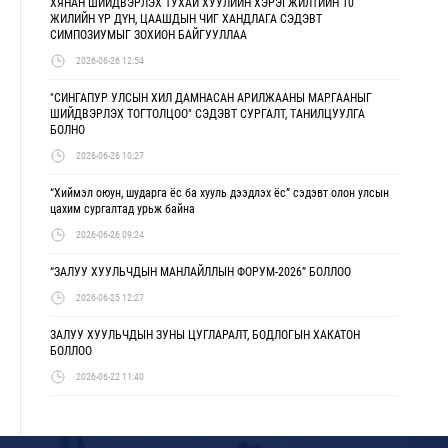
ХЯНАН ШИЙДВЭРЛЭХ ТУХАЙ ХУУЛИЙН ХЭРЭГЖИЛТИЙН 10
ЖИЛИЙН ҮР ДҮН, ЦААШДЫН ЧИГ ХАНДЛАГА СЭДЭВТ
СИМПОЗИУМЫГ ЗОХИОН БАЙГУУЛЛАА
2026-06-26 12:54
"СИНГАПУР УЛСЫН ХИЛ ДАМНАСАН АРИЛЖААНЫ МАРГААНЫГ
ШИЙДВЭРЛЭХ ТОГТОЛЦОО" СЭДЭВТ СУРГАЛТ, ТАНИЛЦУУЛГА
БОЛНО
2026-06-26 10:27
“Хиймэл оюун, шударга ёс ба хууль дээдлэх ёс” сэдэвт олон улсын
цахим сургалтад урьж байна
2026-06-26 09:24
“ЗАЛУУ ХУУЛЬЧДЫН МАНЛАЙЛЛЫН ФОРУМ-2026” БОЛЛОО
2026-06-25 12:27
ЗАЛУУ ХУУЛЬЧДЫН ЗУНЫ ЦУГЛАРАЛТ, БОДЛОГЫН ХАКАТОН
БОЛЛОО
2026-06-22 11:40