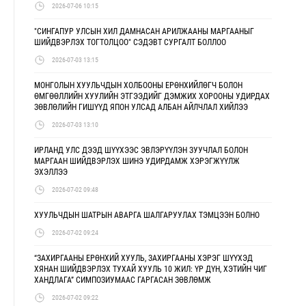
2026-07-06 10:15
"СИНГАПУР УЛСЫН ХИЛ ДАМНАСАН АРИЛЖААНЫ МАРГААНЫГ
ШИЙДВЭРЛЭХ ТОГТОЛЦОО" СЭДЭВТ СУРГАЛТ БОЛЛОО
2026-07-03 13:15
МОНГОЛЫН ХУУЛЬЧДЫН ХОЛБООНЫ ЕРӨНХИЙЛӨГЧ БОЛОН
ӨМГӨӨЛЛИЙН ХУУЛИЙН ЭТГЭЭДИЙГ ДЭМЖИХ ХОРООНЫ УДИРДАХ
ЗӨВЛӨЛИЙН ГИШҮҮД ЯПОН УЛСАД АЛБАН АЙЛЧЛАЛ ХИЙЛЭЭ
2026-07-03 13:10
ИРЛАНД УЛС ДЭЭД ШҮҮХЭЭС ЭВЛЭРҮҮЛЭН ЗУУЧЛАЛ БОЛОН
МАРГААН ШИЙДВЭРЛЭХ ШИНЭ УДИРДАМЖ ХЭРЭГЖҮҮЛЖ
ЭХЭЛЛЭЭ
2026-07-02 09:48
ХУУЛЬЧДЫН ШАТРЫН АВАРГА ШАЛГАРУУЛАХ ТЭМЦЭЭН БОЛНО
2026-07-02 09:24
“ЗАХИРГААНЫ ЕРӨНХИЙ ХУУЛЬ, ЗАХИРГААНЫ ХЭРЭГ ШҮҮХЭД
ХЯНАН ШИЙДВЭРЛЭХ ТУХАЙ ХУУЛЬ 10 ЖИЛ: ҮР ДҮН, ХЭТИЙН ЧИГ
ХАНДЛАГА” СИМПОЗИУМААС ГАРГАСАН ЗӨВЛӨМЖ
2026-07-02 09:22