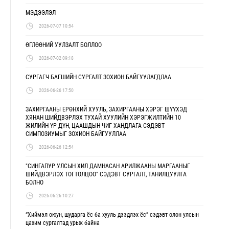
МЭДЭЭЛЭЛ
2026-07-07 10:54
ӨГЛӨӨНИЙ УУЛЗАЛТ БОЛЛОО
2026-07-02 09:18
СУРГАГЧ БАГШИЙН СУРГАЛТ ЗОХИОН БАЙГУУЛАГДЛАА
2026-06-26 17:50
ЗАХИРГААНЫ ЕРӨНХИЙ ХУУЛЬ, ЗАХИРГААНЫ ХЭРЭГ ШҮҮХЭД
ХЯНАН ШИЙДВЭРЛЭХ ТУХАЙ ХУУЛИЙН ХЭРЭГЖИЛТИЙН 10
ЖИЛИЙН ҮР ДҮН, ЦААШДЫН ЧИГ ХАНДЛАГА СЭДЭВТ
СИМПОЗИУМЫГ ЗОХИОН БАЙГУУЛЛАА
2026-06-26 12:54
"СИНГАПУР УЛСЫН ХИЛ ДАМНАСАН АРИЛЖААНЫ МАРГААНЫГ
ШИЙДВЭРЛЭХ ТОГТОЛЦОО" СЭДЭВТ СУРГАЛТ, ТАНИЛЦУУЛГА
БОЛНО
2026-06-26 10:27
“Хиймэл оюун, шударга ёс ба хууль дээдлэх ёс” сэдэвт олон улсын
цахим сургалтад урьж байна