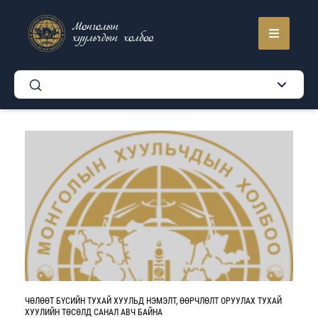
Монголын
хуульчдын холбоо
ЧӨЛӨӨТ БҮСИЙН ТУХАЙ ХУУЛЬД НЭМЭЛТ, ӨӨРЧЛӨЛТ ОРУУЛАХ ТУХАЙ
ХУУЛИЙН ТӨСӨЛД САНАЛ АВЧ БАЙНА