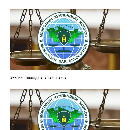
ХУУЛИЙН ТӨСӨЛД САНАЛ АВЧ БАЙНА