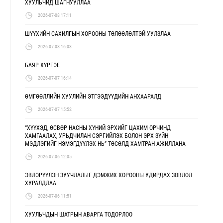
ХУУЛЬЧИД ШАГНУУЛЛАА
2026-07-08 17:11
ШҮҮХИЙН САХИЛГЫН ХОРООНЫ ТӨЛӨӨЛӨЛТЭЙ УУЛЗЛАА
2026-07-08 16:03
БАЯР ХҮРГЭЕ
2026-07-07 16:14
ӨМГӨӨЛЛИЙН ХУУЛИЙН ЭТГЭЭДҮҮДИЙН АНХААРАЛД
2026-07-07 15:52
“ХҮҮХЭД, ӨСВӨР НАСНЫ ХҮНИЙ ЭРХИЙГ ЦАХИМ ОРЧИНД
ХАМГААЛАХ, УРЬДЧИЛАН СЭРГИЙЛЭХ БОЛОН ЭРХ ЗҮЙН
МЭДЛЭГИЙГ НЭМЭГДҮҮЛЭХ НЬ” ТӨСӨЛД ХАМТРАН АЖИЛЛАНА
2026-07-06 12:05
ЭВЛЭРҮҮЛЭН ЗУУЧЛАЛЫГ ДЭМЖИХ ХОРООНЫ УДИРДАХ ЗӨВЛӨЛ
ХУРАЛДЛАА
2026-07-06 11:51
ХУУЛЬЧДЫН ШАТРЫН АВАРГА ТОДОРЛОО