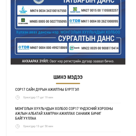
ШИНЭ МЭДЭЭ
COP17 САЙН ДУРЫН АЖИЛТНЫ БҮРТГЭЛ
Уржигдар 17 цаг 19 мин
МОНГОЛЫН ХУУЛЬЧДЫН ХОЛБОО COP17 ҮНДЭСНИЙ ХОРООНЫ
АЖЛЫН АЛБАТАЙ ХАМТРАН АЖИЛЛАХ САНАМЖ БИЧИГ
БАЙГУУЛЛАА
Уржигдар 13 цаг 58 мин