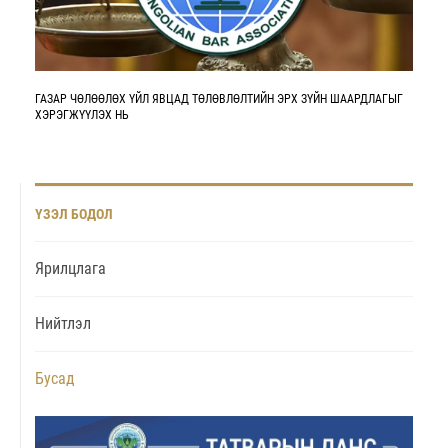
ГАЗАР ЧӨЛӨӨЛӨХ ҮЙЛ ЯВЦАД ТӨЛӨВЛӨЛТИЙН ЭРХ ЗҮЙН ШААРДЛАГЫГ
ХЭРЭГЖҮҮЛЭХ НЬ
ҮЗЭЛ БОДОЛ
Ярилцлага
Нийтлэл
Бусад