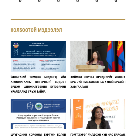
0
0
0
0
0
0
ХОЛБООТОЙ МЭДЭЭЛЭЛ
"АВЛИГАТАЙ ТЭМЦЭХ БОДЛОГО, ҮЙЛ
ХИЙМЭЛ ОЮУНЫ ЭРСДЭЛИЙГ ҮНЭЛЭХ
АЖИЛЛАГААНЫ ШИНЭЧЛЭЛ" СЭДЭВТ
ЭРХ ЗҮЙН МЕХАНИЗМ БА ХҮНИЙ ЭРХИЙН
ЭРДЭМ ШИНЖИЛГЭЭНИЙ БҮТЭЭЛИЙН
ХАМГААЛАЛТ
УРАЛДААНД УРЬЖ БАЙНА
ШҮҮГЧДИЙН ХОРООНЫ ТЭРГҮҮН БОЛОН
ГЭМТ ХЭРЭГ ҮЙЛДСЭН ХҮН НАС БАРСАН,