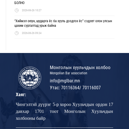
БОЛНО
2026-06-26 10:27
“Хиймэл оюун, шударга ёс ба хууль дээдлэх ёс” сэдэвт олон улсын
цахим сургалтад урьж байна
2026-06-26 09:24
Монголын хуульчдын холбоо
Mongolian Bar association
info@mglbar.mn
Утас: 70116364/ 70116007
Хаяг:
Чингэлтэй дүүрэг 5-р хороо Хуульчдын ордон 17
давхар 1701 тоот Монголын Хуульчдын
холбооны байр