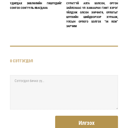
УДИРДАХ ЗӨВЛӨЛИЙН ГИШҮҮДИЙГ
СУРАГГҮЙ АЛГА БОЛСОН, ОРГОН
СОНГОХ СОНГУУЛЬ ЯВАГДАНА
ЗАЙЛСНААС ҮЛ ХАМААРАН ГЭМТ ХЭРЭГ
ҮЙЛДЭЖ ОЛСОН ХӨРӨНГӨ, ОРЛОГЫГ
ШҮҮХИЙН ШИЙДВЭРЭЭР ХУРААЖ,
УЛСЫН ОРЛОГО БОЛГОХ ”IN REM”
ЗАРЧИМ
0 СЭТГЭГДЭЛ
Илгээх