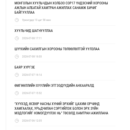
МОНГОЛЫН ХУУЛЬЧДЫН ХОЛБОО COP17 ҮНДЭСНИЙ ХОРООНЫ
АЖЛЫН АЛБАТАЙ ХАМТРАН АЖИЛЛАХ САНАМЖ БИЧИГ
БАЙГУУЛЛАА
Уржигдар 13 цаг 58 мин
ХУУЛЬЧИД ШАГНУУЛЛАА
2026-07-08 17:11
ШҮҮХИЙН САХИЛГЫН ХОРООНЫ ТӨЛӨӨЛӨЛТЭЙ УУЛЗЛАА
2026-07-08 16:03
БАЯР ХҮРГЭЕ
2026-07-07 16:14
ӨМГӨӨЛЛИЙН ХУУЛИЙН ЭТГЭЭДҮҮДИЙН АНХААРАЛД
2026-07-07 15:52
“ХҮҮХЭД, ӨСВӨР НАСНЫ ХҮНИЙ ЭРХИЙГ ЦАХИМ ОРЧИНД
ХАМГААЛАХ, УРЬДЧИЛАН СЭРГИЙЛЭХ БОЛОН ЭРХ ЗҮЙН
МЭДЛЭГИЙГ НЭМЭГДҮҮЛЭХ НЬ” ТӨСӨЛД ХАМТРАН АЖИЛЛАНА
2026-07-06 12:05