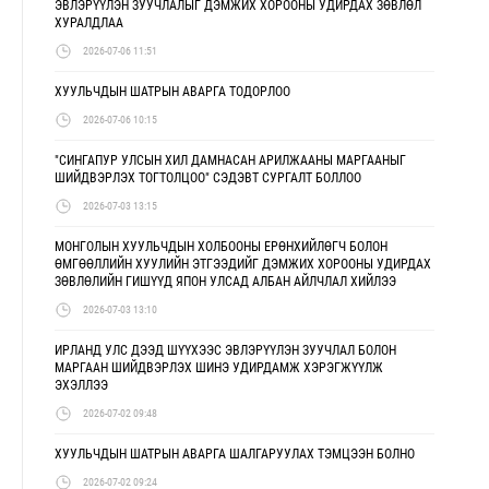
ЭВЛЭРҮҮЛЭН ЗУУЧЛАЛЫГ ДЭМЖИХ ХОРООНЫ УДИРДАХ ЗӨВЛӨЛ
ХУРАЛДЛАА
2026-07-06 11:51
ХУУЛЬЧДЫН ШАТРЫН АВАРГА ТОДОРЛОО
2026-07-06 10:15
"СИНГАПУР УЛСЫН ХИЛ ДАМНАСАН АРИЛЖААНЫ МАРГААНЫГ
ШИЙДВЭРЛЭХ ТОГТОЛЦОО" СЭДЭВТ СУРГАЛТ БОЛЛОО
2026-07-03 13:15
МОНГОЛЫН ХУУЛЬЧДЫН ХОЛБООНЫ ЕРӨНХИЙЛӨГЧ БОЛОН
ӨМГӨӨЛЛИЙН ХУУЛИЙН ЭТГЭЭДИЙГ ДЭМЖИХ ХОРООНЫ УДИРДАХ
ЗӨВЛӨЛИЙН ГИШҮҮД ЯПОН УЛСАД АЛБАН АЙЛЧЛАЛ ХИЙЛЭЭ
2026-07-03 13:10
ИРЛАНД УЛС ДЭЭД ШҮҮХЭЭС ЭВЛЭРҮҮЛЭН ЗУУЧЛАЛ БОЛОН
МАРГААН ШИЙДВЭРЛЭХ ШИНЭ УДИРДАМЖ ХЭРЭГЖҮҮЛЖ
ЭХЭЛЛЭЭ
2026-07-02 09:48
ХУУЛЬЧДЫН ШАТРЫН АВАРГА ШАЛГАРУУЛАХ ТЭМЦЭЭН БОЛНО
2026-07-02 09:24