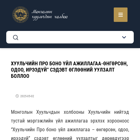
Монголын
хуульчдын холбоо
ХУУЛЬЧИЙН ПРО БОНО ҮЙЛ АЖИЛЛАГАА-ӨНГӨРСӨН,
ОДОО, ИРЭЭДҮЙ” СЭДЭВТ ӨГЛӨӨНИЙ УУЛЗАЛТ
БОЛЛОО
2025-05-02
Монголын Хуульчдын холбооны Хуульчийн нийтэд
тустай мэргэжлийн үйл ажиллагаа эрхлэх хорооноос
“Хуульчийн Про боно үйл ажиллагаа – өнгөрсөн, одоо,
ирээдүй” сэдэвт өглөөний уулзалтыг дөрөвдүгээр