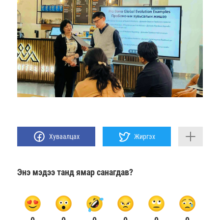
Хуваалцах
Жиргэх
Энэ мэдээ танд ямар санагдав?