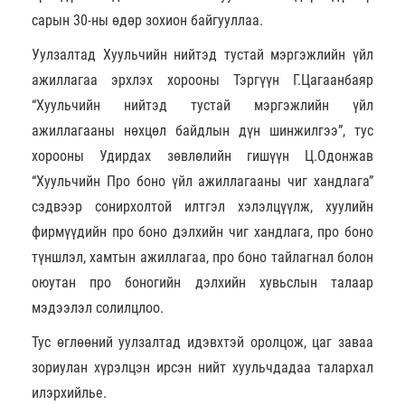
сарын 30-ны өдөр зохион байгууллаа.
Уулзалтад Хуульчийн нийтэд тустай мэргэжлийн үйл
ажиллагаа эрхлэх хорооны Тэргүүн Г.Цагаанбаяр
“Хуульчийн нийтэд тустай мэргэжлийн үйл
ажиллагааны нөхцөл байдлын дүн шинжилгээ”, тус
хорооны Удирдах зөвлөлийн гишүүн Ц.Одонжав
“Хуульчийн Про боно үйл ажиллагааны чиг хандлага”
сэдвээр сонирхолтой илтгэл хэлэлцүүлж, хуулийн
фирмүүдийн про боно дэлхийн чиг хандлага, про боно
түншлэл, хамтын ажиллагаа, про боно тайлагнал болон
оюутан про боногийн дэлхийн хувьслын талаар
мэдээлэл солилцлоо.
Тус өглөөний уулзалтад идэвхтэй оролцож, цаг заваа
зориулан хүрэлцэн ирсэн нийт хуульчдадаа талархал
илэрхийлье.