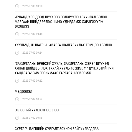
2026-07-03 13:10
ИРЛАНД УЛС ДЭЭД ШҮҮХЭЭС ЭВЛЭРҮҮЛЭН ЗУУЧЛАЛ БОЛОН
МАРГААН ШИЙДВЭРЛЭХ ШИНЭ УДИРДАМЖ ХЭРЭГЖҮҮЛЖ
ЭХЭЛЛЭЭ
2026-07-02 09:48
ХУУЛЬЧДЫН ШАТРЫН АВАРГА ШАЛГАРУУЛАХ ТЭМЦЭЭН БОЛНО
2026-07-02 09:24
“ЗАХИРГААНЫ ЕРӨНХИЙ ХУУЛЬ, ЗАХИРГААНЫ ХЭРЭГ ШҮҮХЭД
ХЯНАН ШИЙДВЭРЛЭХ ТУХАЙ ХУУЛЬ 10 ЖИЛ: ҮР ДҮН, ХЭТИЙН ЧИГ
ХАНДЛАГА” СИМПОЗИУМААС ГАРГАСАН ЗӨВЛӨМЖ
2026-07-02 09:22
МЭДЭЭЛЭЛ
2026-07-07 10:54
ӨГЛӨӨНИЙ УУЛЗАЛТ БОЛЛОО
2026-07-02 09:18
СУРГАГЧ БАГШИЙН СУРГАЛТ ЗОХИОН БАЙГУУЛАГДЛАА