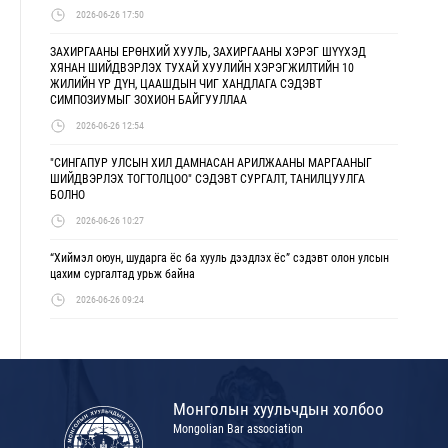
2026-06-26 17:50
ЗАХИРГААНЫ ЕРӨНХИЙ ХУУЛЬ, ЗАХИРГААНЫ ХЭРЭГ ШҮҮХЭД
ХЯНАН ШИЙДВЭРЛЭХ ТУХАЙ ХУУЛИЙН ХЭРЭГЖИЛТИЙН 10
ЖИЛИЙН ҮР ДҮН, ЦААШДЫН ЧИГ ХАНДЛАГА СЭДЭВТ
СИМПОЗИУМЫГ ЗОХИОН БАЙГУУЛЛАА
2026-06-26 12:54
"СИНГАПУР УЛСЫН ХИЛ ДАМНАСАН АРИЛЖААНЫ МАРГААНЫГ
ШИЙДВЭРЛЭХ ТОГТОЛЦОО" СЭДЭВТ СУРГАЛТ, ТАНИЛЦУУЛГА
БОЛНО
2026-06-26 10:27
“Хиймэл оюун, шударга ёс ба хууль дээдлэх ёс” сэдэвт олон улсын
цахим сургалтад урьж байна
2026-06-26 09:24
Монголын хуульчдын холбоо
Mongolian Bar association