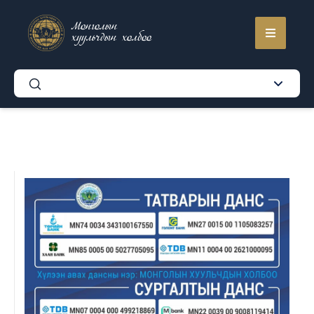
Монголын
хуульчдын холбоо