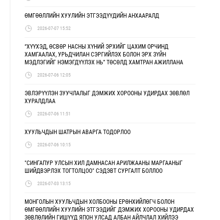
ӨМГӨӨЛЛИЙН ХУУЛИЙН ЭТГЭЭДҮҮДИЙН АНХААРАЛД
2026-07-07 15:52
“ХҮҮХЭД, ӨСВӨР НАСНЫ ХҮНИЙ ЭРХИЙГ ЦАХИМ ОРЧИНД
ХАМГААЛАХ, УРЬДЧИЛАН СЭРГИЙЛЭХ БОЛОН ЭРХ ЗҮЙН
МЭДЛЭГИЙГ НЭМЭГДҮҮЛЭХ НЬ” ТӨСӨЛД ХАМТРАН АЖИЛЛАНА
2026-07-06 12:05
ЭВЛЭРҮҮЛЭН ЗУУЧЛАЛЫГ ДЭМЖИХ ХОРООНЫ УДИРДАХ ЗӨВЛӨЛ
ХУРАЛДЛАА
2026-07-06 11:51
ХУУЛЬЧДЫН ШАТРЫН АВАРГА ТОДОРЛОО
2026-07-06 10:15
"СИНГАПУР УЛСЫН ХИЛ ДАМНАСАН АРИЛЖААНЫ МАРГААНЫГ
ШИЙДВЭРЛЭХ ТОГТОЛЦОО" СЭДЭВТ СУРГАЛТ БОЛЛОО
2026-07-03 13:15
МОНГОЛЫН ХУУЛЬЧДЫН ХОЛБООНЫ ЕРӨНХИЙЛӨГЧ БОЛОН
ӨМГӨӨЛЛИЙН ХУУЛИЙН ЭТГЭЭДИЙГ ДЭМЖИХ ХОРООНЫ УДИРДАХ
ЗӨВЛӨЛИЙН ГИШҮҮД ЯПОН УЛСАД АЛБАН АЙЛЧЛАЛ ХИЙЛЭЭ