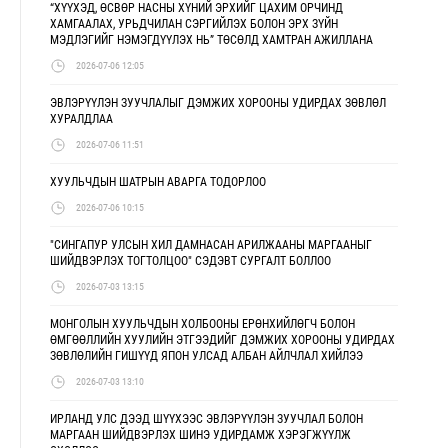
“ХҮҮХЭД, ӨСВӨР НАСНЫ ХҮНИЙ ЭРХИЙГ ЦАХИМ ОРЧИНД
ХАМГААЛАХ, УРЬДЧИЛАН СЭРГИЙЛЭХ БОЛОН ЭРХ ЗҮЙН
МЭДЛЭГИЙГ НЭМЭГДҮҮЛЭХ НЬ” ТӨСӨЛД ХАМТРАН АЖИЛЛАНА
2026-07-06 12:05
ЭВЛЭРҮҮЛЭН ЗУУЧЛАЛЫГ ДЭМЖИХ ХОРООНЫ УДИРДАХ ЗӨВЛӨЛ
ХУРАЛДЛАА
2026-07-06 11:51
ХУУЛЬЧДЫН ШАТРЫН АВАРГА ТОДОРЛОО
2026-07-06 10:15
"СИНГАПУР УЛСЫН ХИЛ ДАМНАСАН АРИЛЖААНЫ МАРГААНЫГ
ШИЙДВЭРЛЭХ ТОГТОЛЦОО" СЭДЭВТ СУРГАЛТ БОЛЛОО
2026-07-03 13:15
МОНГОЛЫН ХУУЛЬЧДЫН ХОЛБООНЫ ЕРӨНХИЙЛӨГЧ БОЛОН
ӨМГӨӨЛЛИЙН ХУУЛИЙН ЭТГЭЭДИЙГ ДЭМЖИХ ХОРООНЫ УДИРДАХ
ЗӨВЛӨЛИЙН ГИШҮҮД ЯПОН УЛСАД АЛБАН АЙЛЧЛАЛ ХИЙЛЭЭ
2026-07-03 13:10
ИРЛАНД УЛС ДЭЭД ШҮҮХЭЭС ЭВЛЭРҮҮЛЭН ЗУУЧЛАЛ БОЛОН
МАРГААН ШИЙДВЭРЛЭХ ШИНЭ УДИРДАМЖ ХЭРЭГЖҮҮЛЖ