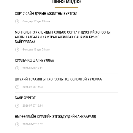
ШИНЭ МЭДЭЭ
COP17 САЙН ДУРЫН АЖИЛТНЫ БҮРТГЭЛ
Өчигдөр 17 цаг 19 мин
МОНГОЛЫН ХУУЛЬЧДЫН ХОЛБОО COP17 ҮНДЭСНИЙ ХОРООНЫ
АЖЛЫН АЛБАТАЙ ХАМТРАН АЖИЛЛАХ САНАМЖ БИЧИГ
БАЙГУУЛЛАА
Өчигдөр 13 цаг 58 мин
ХУУЛЬЧИД ШАГНУУЛЛАА
2026-07-08 17:11
ШҮҮХИЙН САХИЛГЫН ХОРООНЫ ТӨЛӨӨЛӨЛТЭЙ УУЛЗЛАА
2026-07-08 16:03
БАЯР ХҮРГЭЕ
2026-07-07 16:14
ӨМГӨӨЛЛИЙН ХУУЛИЙН ЭТГЭЭДҮҮДИЙН АНХААРАЛД
2026-07-07 15:52