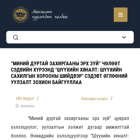
Монголын
хуульчдын холбоо
“МИНИЙ ДУРТАЙ ЗАХИРГААНЫ ЭРХ ЗҮЙ” ЧӨЛӨӨТ
СЭДВИЙН ХҮРЭЭНД "ШҮҮХИЙН ХЯНАЛТ: ШҮҮХИЙН
САХИЛГЫН ХОРООНЫ ШИЙДВЭР" СЭДЭВТ ӨГЛӨӨНИЙ
УУЛЗАЛТ ЗОХИОН БАЙГУУЛЛАА
ҮЙЛ ЯВДАЛ
Хороодын мэдээ
2023-03-24
“Миний дуртай захиргааны эрх зүй” цуврал
хэлэлцүүлэг, уулзалтын ээлжит дугаар амжилттай
боллоо. Өнөөдрийн хэлэлцүүлгээр “Шүүхийн хяналт: