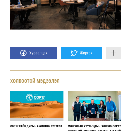
Хуваалцах
Жиргэх
ХОЛБООТОЙ МЭДЭЭЛЭЛ
COP17 САЙН ДУРЫН АЖИЛТНЫ БҮРТГЭЛ
МОНГОЛЫН ХУУЛЬЧДЫН ХОЛБОО COP17
ҮНДЭСНИЙ ХОРООНЫ АЖЛЫН АЛБАТАЙ