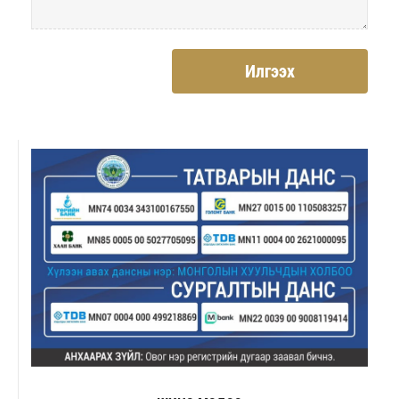
Илгээх