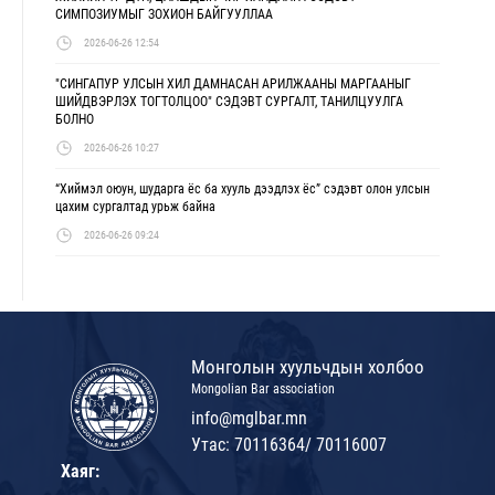
СИМПОЗИУМЫГ ЗОХИОН БАЙГУУЛЛАА
2026-06-26 12:54
"СИНГАПУР УЛСЫН ХИЛ ДАМНАСАН АРИЛЖААНЫ МАРГААНЫГ
ШИЙДВЭРЛЭХ ТОГТОЛЦОО" СЭДЭВТ СУРГАЛТ, ТАНИЛЦУУЛГА
БОЛНО
2026-06-26 10:27
“Хиймэл оюун, шударга ёс ба хууль дээдлэх ёс” сэдэвт олон улсын
цахим сургалтад урьж байна
2026-06-26 09:24
Монголын хуульчдын холбоо
Mongolian Bar association
info@mglbar.mn
Утас: 70116364/ 70116007
Хаяг: