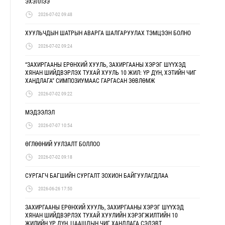
ЭХЭЛЛЭЭ
2026-07-02 09:48
ХУУЛЬЧДЫН ШАТРЫН АВАРГА ШАЛГАРУУЛАХ ТЭМЦЭЭН БОЛНО
2026-07-02 09:24
“ЗАХИРГААНЫ ЕРӨНХИЙ ХУУЛЬ, ЗАХИРГААНЫ ХЭРЭГ ШҮҮХЭД
ХЯНАН ШИЙДВЭРЛЭХ ТУХАЙ ХУУЛЬ 10 ЖИЛ: ҮР ДҮН, ХЭТИЙН ЧИГ
ХАНДЛАГА” СИМПОЗИУМААС ГАРГАСАН ЗӨВЛӨМЖ
2026-07-02 09:22
МЭДЭЭЛЭЛ
2026-07-07 10:54
ӨГЛӨӨНИЙ УУЛЗАЛТ БОЛЛОО
2026-07-02 09:18
СУРГАГЧ БАГШИЙН СУРГАЛТ ЗОХИОН БАЙГУУЛАГДЛАА
2026-06-26 17:50
ЗАХИРГААНЫ ЕРӨНХИЙ ХУУЛЬ, ЗАХИРГААНЫ ХЭРЭГ ШҮҮХЭД
ХЯНАН ШИЙДВЭРЛЭХ ТУХАЙ ХУУЛИЙН ХЭРЭГЖИЛТИЙН 10
ЖИЛИЙН ҮР ДҮН, ЦААШДЫН ЧИГ ХАНДЛАГА СЭДЭВТ