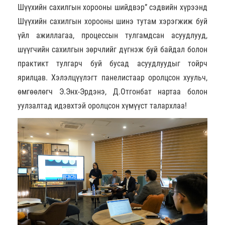
Шүүхийн сахилгын хорооны шийдвэр” сэдвийн хүрээнд
Шүүхийн сахилгын хорооны шинэ тутам хэрэгжиж буй
үйл ажиллагаа, процессын тулгамдсан асуудлууд,
шүүгчийн сахилгын зөрчлийг дүгнэж буй байдал болон
практикт тулгарч буй бусад асуудлуудыг тойрч
ярилцав. Хэлэлцүүлэгт панелистаар оролцсон хуульч,
өмгөөлөгч Э.Энх-Эрдэнэ, Д.Отгонбат нартаа болон
уулзалтад идэвхтэй оролцсон хүмүүст талархлаа!