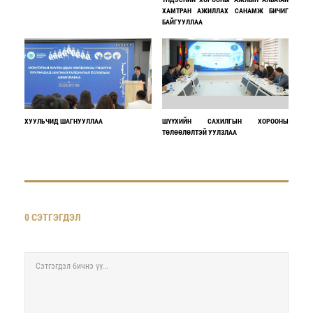
ХАМТРАН АЖИЛЛАХ САНАМЖ БИЧИГ
БАЙГУУЛЛАА
ХУУЛЬЧИД ШАГНУУЛЛАА
ШҮҮХИЙН САХИЛГЫН ХОРООНЫ
ТӨЛӨӨЛӨЛТЭЙ УУЛЗЛАА
0 СЭТГЭГДЭЛ