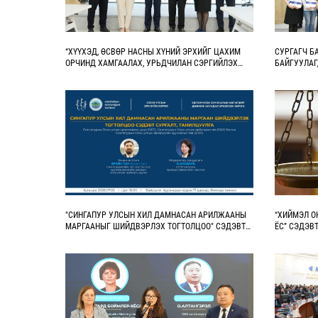
“ХҮҮХЭД, ӨСВӨР НАСНЫ ХҮНИЙ ЭРХИЙГ ЦАХИМ
СУРГАГЧ Б
ОРЧИНД ХАМГААЛАХ, УРЬДЧИЛАН СЭРГИЙЛЭХ
БАЙГУУЛА
БОЛОН ЭРХ ЗҮЙН МЭДЛЭГИЙГ НЭМЭГДҮҮЛЭХ НЬ”
ТӨСӨЛД ХАМТРАН АЖИЛЛАНА
"СИНГАПУР УЛСЫН ХИЛ ДАМНАСАН АРИЛЖААНЫ
“ХИЙМЭЛ О
МАРГААНЫГ ШИЙДВЭРЛЭХ ТОГТОЛЦОО" СЭДЭВТ
ЁС” СЭДЭВ
СУРГАЛТ, ТАНИЛЦУУЛГА БОЛНО
УРЬЖ БАЙ