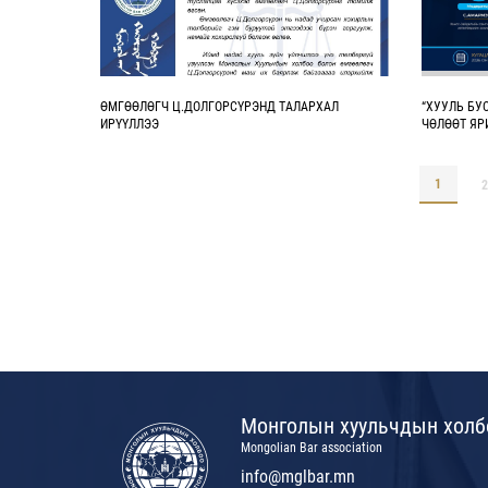
ӨМГӨӨЛӨГЧ Ц.ДОЛГОРСҮРЭНД ТАЛАРХАЛ
“ХУУЛЬ БУ
ИРҮҮЛЛЭЭ
ЧӨЛӨӨТ ЯР
1
2
Монголын хуульчдын холб
Mongolian Bar association
info@mglbar.mn