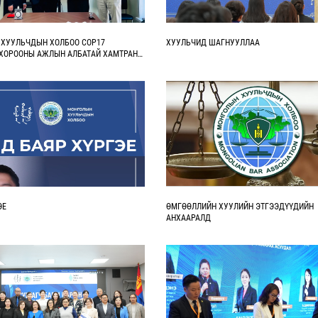
ХУУЛЬЧДЫН ХОЛБОО COP17
ХУУЛЬЧИД ШАГНУУЛЛАА
ХОРООНЫ АЖЛЫН АЛБАТАЙ ХАМТРАН
САНАМЖ БИЧИГ БАЙГУУЛЛАА
ЭЕ
ӨМГӨӨЛЛИЙН ХУУЛИЙН ЭТГЭЭДҮҮДИЙН
АНХААРАЛД