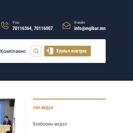
Утас
И-мэйл
70116364, 70116007
info@mglbar.mn
Комплаенс
Хуульч нэвтрэх
ҮЙЛ ЯВДАЛ
Холбооны мэдээ