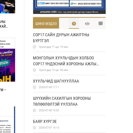
АНЫ
ШИНЭ МЭДЭЭ
ХАЙ
 ДҮН,
COP17 САЙН ДУРЫН АЖИЛТНЫ
БҮРТГЭЛ
Уржигдар 17 цаг 19 мин
МОНГОЛЫН ХУУЛЬЧДЫН ХОЛБОО
COP17 ҮНДЭСНИЙ ХОРООНЫ АЖЛЫН
АЛБАТАЙ ХАМТРАН АЖИЛЛАХ
Уржигдар 13 цаг 58 мин
САНАМЖ БИЧИГ БАЙГУУЛЛАА
ХУУЛЬЧИД ШАГНУУЛЛАА
2026-07-08 17:11
УМ –
ШҮҮХИЙН САХИЛГЫН ХОРООНЫ
ТӨЛӨӨЛӨЛТЭЙ УУЛЗЛАА
2026-07-08 16:03
БАЯР ХҮРГЭЕ
2026-07-07 16:14