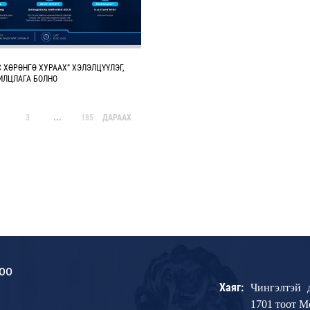
С ХӨРӨНГӨ ХУРААХ” ХЭЛЭЛЦҮҮЛЭГ,
ИЛЦЛАГА БОЛНО
3
...
185
ДАРААХ
оо
Хаяг:
Чингэлтэй 
1701 тоот 