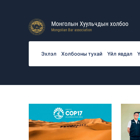
Монголын Хуульчдын холбоо
Mongolian Bar association
Эхлэл
Холбооны тухай
Үйл явдал
Ү