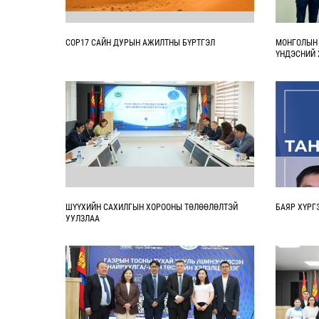
COP17 САЙН ДУРЫН АЖИЛТНЫ БҮРТГЭЛ
МОНГОЛЫН 
ҮНДЭСНИЙ 
АЖИЛЛАХ 
ШҮҮХИЙН САХИЛГЫН ХОРООНЫ ТӨЛӨӨЛӨЛТЭЙ
БАЯР ХҮРГ
УУЛЗЛАА