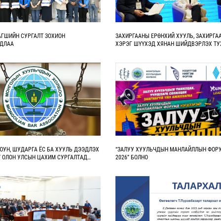
АГШИЙН СУРГАЛТ ЗОХИОН
ЗАХИРГААНЫ ЕРӨНХИЙ ХУУЛЬ, ЗАХИРГА
ГДЛАА
ХЭРЭГ ШҮҮХЭД ХЯНАН ШИЙДВЭРЛЭХ ТУ
ХУУЛИЙН ХЭРЭГЖИЛТИЙН 10 ЖИЛИЙН ҮР
ЦААШДЫН ЧИГ ХАНДЛАГА СЭДЭВТ
СИМПОЗИУМЫГ ЗОХИОН БАЙГУУЛЛАА
ЮУН, ШУДАРГА ЁС БА ХУУЛЬ ДЭЭДЛЭХ
“ЗАЛУУ ХУУЛЬЧДЫН МАНЛАЙЛЛЫН ФОР
Т ОЛОН УЛСЫН ЦАХИМ СУРГАЛТАД
2026” БОЛНО
НА