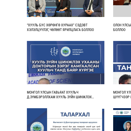
“ХУУЛЬ БУС ХӨРӨНГӨ ХУРААХ” СЭДЭВТ
ОЛОН УЛСЫ
ХЭЛЭЛЦҮҮЛЭГ, ЧӨЛӨӨТ ЯРИЛЦЛАГА БОЛЛОО
БОЛЛОО
МОНГОЛ УЛСЫН ГАВЬЯАТ ХУУЛЬЧ
МОНГОЛ УЛ
Д.ЗҮМБЭРЭЛЛХАМ ХУУЛЬ ЗҮЙН ШИНЖЛЭХ
ШҮҮГЧЭЭР 
УХААНЫ ДОКТОРЫН ЗЭРЭГ ХАМГААЛЛАА