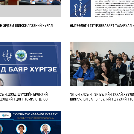
Н ЭРДЭМ ШИНЖИЛГЭЭНИЙ ХУРАЛ
ӨМГӨӨЛӨГЧ Т.ПҮРЭВБАЗАРТ ТАЛАРХАЛ 
СЫН ДЭЭД ШҮҮХИЙН ЕРӨНХИЙ
“ЯПОН УЛСЫН ГЭР БҮЛИЙН ТУХАЙ ХУУЛ
ЦЭНДИЙН ЦОГТ ТОМИЛОГДЛОО
ШИНЭЧЛЭЛ БА ГЭР БҮЛИЙН ШҮҮХИЙН ТО
СЭДЭВТ ХЭЛЭЛЦҮҮЛЭГ БОЛЛОО