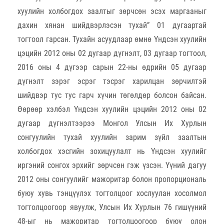
хуулийн холбогдох заалтыг зөрчсөн эсэх маргааныг
дахин хянан шийдвэрлэсэн тухай” 01 дугаартай
тогтоол гарсан. Тухайн асуудлаар өмнө Үндсэн хуулийн
цэцийн 2012 оны 02 дугаар дүгнэлт, 03 дугаар тогтоол,
2016 оны 4 дүгээр сарын 22-ны өдрийн 05 дугаар
дүгнэлт зэрэг эсрэг тэсрэг харилцан зөрчилтэй
шийдвэр тус тус гарч хүчин төгөлдөр болсон байсан.
Өөрөөр хэлбэл Үндсэн хуулийн цэцийн 2012 оны 02
дугаар дүгнэлтээрээ Монгол Улсын Их Хурлын
сонгуулийн тухай хуулийн зарим зүйл заалтын
холбогдох хэсгийн зохицуулалт нь Үндсэн хуулийг
иргэний сонгох эрхийг зөрчсөн гэж үзсэн. Үүний дагуу
2012 оны сонгуулийг мажоритар болон пропорциональ
буюу хувь тэнцүүлэх тогтолцоог хослуулан хосолмол
тогтолцоогоор явуулж, Улсын Их Хурлын 76 гишүүний
48-ыг нь мажоритар тогтолцоогоор буюу олон