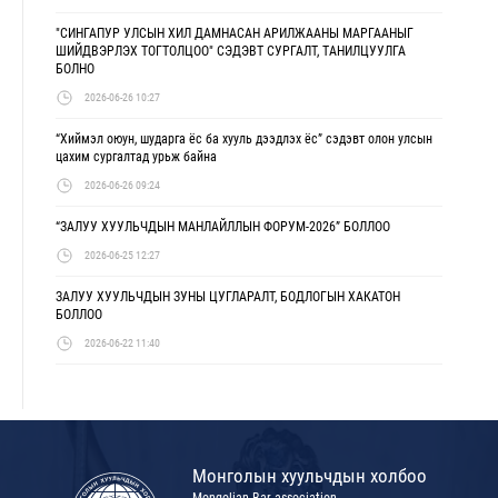
"СИНГАПУР УЛСЫН ХИЛ ДАМНАСАН АРИЛЖААНЫ МАРГААНЫГ
ШИЙДВЭРЛЭХ ТОГТОЛЦОО" СЭДЭВТ СУРГАЛТ, ТАНИЛЦУУЛГА
БОЛНО
2026-06-26 10:27
“Хиймэл оюун, шударга ёс ба хууль дээдлэх ёс” сэдэвт олон улсын
цахим сургалтад урьж байна
2026-06-26 09:24
“ЗАЛУУ ХУУЛЬЧДЫН МАНЛАЙЛЛЫН ФОРУМ-2026” БОЛЛОО
2026-06-25 12:27
ЗАЛУУ ХУУЛЬЧДЫН ЗУНЫ ЦУГЛАРАЛТ, БОДЛОГЫН ХАКАТОН
БОЛЛОО
2026-06-22 11:40
Монголын хуульчдын холбоо
Mongolian Bar association