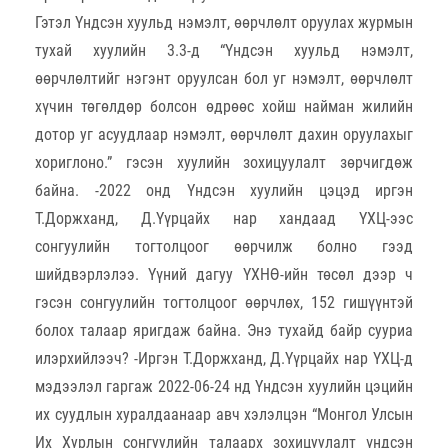
Гэтэл Үндсэн хуульд нэмэлт, өөрчлөлт оруулах журмын
тухай хуулийн 3.3-д “Үндсэн хуульд нэмэлт,
өөрчлөлтийг нэгэнт оруулсан бол уг нэмэлт, өөрчлөлт
хүчин төгөлдөр болсон өдрөөс хойш найман жилийн
дотор уг асуудлаар нэмэлт, өөрчлөлт дахин оруулахыг
хориглоно.” гэсэн хуулийн зохицуулалт зөрчигдөж
байна. -2022 онд Үндсэн хуулийн цэцэд иргэн
Т.Доржханд, Д.Үүрцайх нар хандаад ҮХЦ-ээс
сонгуулийн тогтолцоог өөрчилж болно гээд
шийдвэрлэлээ. Үүний дагуу ҮХНӨ-ийн төсөл дээр ч
гэсэн сонгуулийн тогтолцоог өөрчлөх, 152 гишүүнтэй
болох талаар яригдаж байна. Энэ тухайд байр сууриа
илэрхийлээч? -Иргэн Т.Доржханд, Д.Үүрцайх нар ҮХЦ-д
мэдээлэл гаргаж 2022-06-24 нд Үндсэн хуулийн цэцийн
их суудлын хуралдаанаар авч хэлэлцэн “Монгол Улсын
Их Хурлын сонгуулийн талаарх зохицуулалт үндсэн