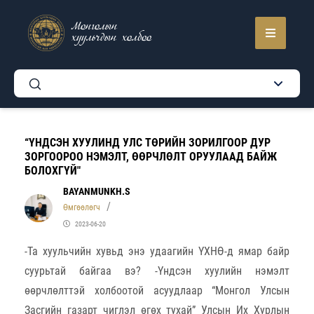
Монголын
хуульчдын холбоо
“ҮНДСЭН ХУУЛИНД УЛС ТӨРИЙН ЗОРИЛГООР ДУР
ЗОРГООРОО НЭМЭЛТ, ӨӨРЧЛӨЛТ ОРУУЛААД БАЙЖ
БОЛОХГҮЙ"
BAYANMUNKH.S
Өмгөөлөгч
2023-06-20
-Та хуульчийн хувьд энэ удаагийн ҮХНӨ-д ямар байр
суурьтай байгаа вэ? -Үндсэн хуулийн нэмэлт
өөрчлөлттэй холбоотой асуудлаар “Монгол Улсын
Засгийн газарт чиглэл өгөх тухай” Улсын Их Хурлын