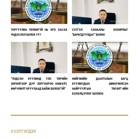
ТОРГУУЛИА ТӨЛӨӨГҮЙ НЬ ЭРХ ХАСАХ
СЭТГЭЛ САНААНЫ ХОХИРЛЫГ
ҮНДЭСЛЭЛ БОЛОХ УУ?
"БАРАГДУУЛДАГ" БОЛНО
“ҮНДСЭН ХУУЛИНД УЛС ТӨРИЙН
НИЙГМИЙН ДААТГАЛЫН БАГЦ
ЗОРИЛГООР ДУР ЗОРГООРОО НЭМЭЛТ,
ХУУЛИУДЫН ШИНЭЧИЛСЭН
ӨӨРЧЛӨЛТ ОРУУЛААД БАЙЖ БОЛОХГҮЙ"
НАЙРУУЛГЫН ТӨСӨЛ"-ИЙН
ХЭЛЭЛЦҮҮЛЭГ БОЛЛОО
0 СЭТГЭГДЭЛ