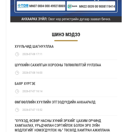
ШИНЭ МЭДЭЭ
ХУУЛЬЧИД ШАГНУУЛЛАА
2026-07-08 17:11
ШҮҮХИЙН САХИЛГЫН ХОРООНЫ ТӨЛӨӨЛӨЛТЭЙ УУЛЗЛАА
2026-07-08 16:03
БАЯР ХҮРГЭЕ
2026-07-07 16:14
ӨМГӨӨЛЛИЙН ХУУЛИЙН ЭТГЭЭДҮҮДИЙН АНХААРАЛД
2026-07-07 15:52
“ХҮҮХЭД, ӨСВӨР НАСНЫ ХҮНИЙ ЭРХИЙГ ЦАХИМ ОРЧИНД
ХАМГААЛАХ, УРЬДЧИЛАН СЭРГИЙЛЭХ БОЛОН ЭРХ ЗҮЙН
МЭДЛЭГИЙГ НЭМЭГДҮҮЛЭХ НЬ” ТӨСӨЛД ХАМТРАН АЖИЛЛАНА