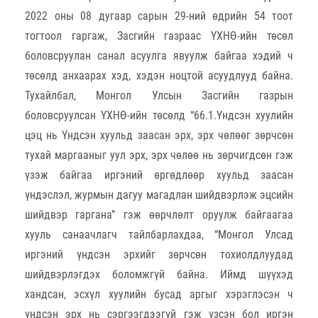
2022 оны 08 дугаар сарын 29-ний өдрийн 54 тоот
тогтоол гаргаж, Засгийн газраас ҮХНӨ-ийн төсөл
боловсруулан санал асуулга явуулж байгаа хэдий ч
төсөлд анхаарах хэд, хэдэн ноцтой асуудлууд байна.
Тухайлбал, Монгол Улсын Засгийн газрын
боловсруулсан ҮХНӨ-ийн төсөлд “66.1.Үндсэн хуулийн
цэц нь Үндсэн хуульд заасан эрх, эрх чөлөөг зөрчсөн
тухай маргааныг уул эрх, эрх чөлөө нь зөрчигдсөн гэж
үзэж байгаа иргэний өргөдлөөр хуульд заасан
үндэслэл, журмын дагуу магадлан шийдвэрлэж эцсийн
шийдвэр гаргана” гэж өөрчлөлт оруулж байгаагаа
хууль санаачлагч тайлбарлахдаа, “Монгол Улсад
иргэний үндсэн эрхийг зөрчсөн тохиолдлуудад
шийдвэрлэгдэх боломжгүй байна. Иймд шүүхэд
хандсан, эсхүл хуулийн бусад аргыг хэрэглэсэн ч
үндсэн эрх нь сэргээгдээгүй гэж үзсэн бол иргэн