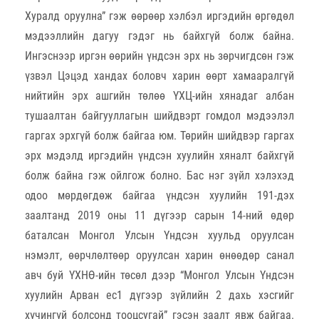
Хуралд оруулна” гэж өөрөөр хэлбэл иргэдийн өргөдөл
мэдээллийн дагуу гэдэг нь байхгүй болж байна.
Ингэснээр иргэн өөрийн үндсэн эрх нь зөрчигдсөн гэж
үзвэл Цэцэд хандах боловч харин өөрт хамааралгүй
нийтийн эрх ашгийн төлөө ҮХЦ-ийн хянадаг албан
тушаалтан байгууллагын шийдвэрт гомдол мэдээлэл
гаргах эрхгүй болж байгаа юм. Төрийн шийдвэр гаргах
эрх мэдэлд иргэдийн үндсэн хуулийн хяналт байхгүй
болж байна гэж ойлгож болно. Бас нэг зүйл хэлэхэд
одоо мөрдөгдөж байгаа үндсэн хуулийн 191-дэх
заалтанд 2019 оны 11 дүгээр сарын 14-ний өдөр
баталсан Монгол Улсын Үндсэн хуульд оруулсан
нэмэлт, өөрчлөлтөөр оруулсан харин өнөөдөр санал
авч буй ҮХНӨ-ийн төсөл дээр “Монгол Улсын Үндсэн
хуулийн Арван ес1 дүгээр зүйлийн 2 дахь хэсгийг
хүчингүй болсонд тооцсугай” гэсэн заалт явж байгаа.