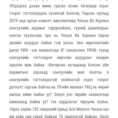
ҮХЦэцээс дээрх өмнө гарсан хүчин төгөлдөр эсрэг
тэсрэг тогтоолуудаа хүчингүй болгож, Үндсэн хуульд
2019 онд орсон нэмэлт, өөрчлөлтөөр Улсын Их Хурлын
сонгуулийн журмыг тодорхойлох, түүний хувилбарыг
сонгон хуульчлах эрх нь Улсын Их Хурлын бүрэн
эрхийн асуудал байна гэж үзсэн. Энэ өөрчлөлтийн
дагуу УИХ –ын захиалгаар ЗГ санаачлан ҮХНӨ, түүнд
сонгуулийн тогтолцоог өөрчлөх асуудлыг хөндөн
оруулж ирж байна. -Өнгөрсөн хугацаанд болсон үйл
баримтаас харахад сонгуулийн жил болгон л
сонгуулийн тогтолцоотой холбоотой эсрэг тэсрэг
дүгнэлт гаргаж байгаа нь ҮХ-ийн манаач ҮХЦ нь өөрөө
ажлаа хийж байна уу? Эсвэл улс төрийн захиалгаар
ажиллаад байна уу? гэх хардлагыг төрүүлж байна.
-Одоо харин 152 гишүүний хувьд бол Монгол Улсын хүн
ам хоёр сая гаруй байхад 76 гишүүнтэй байсан. Одоо