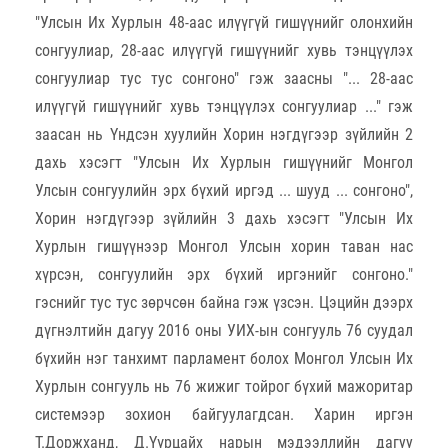
"Улсын Их Хурлын 48-аас илүүгүй гишүүнийг олонхийн
сонгуулиар, 28-аас илүүгүй гишүүнийг хувь тэнцүүлэх
сонгуулиар тус тус сонгоно" гэж заасны "... 28-аас
илүүгүй гишүүнийг хувь тэнцүүлэх сонгуулиар ..." гэж
заасан нь Үндсэн хуулийн Хорин нэгдүгээр зүйлийн 2
дахь хэсэгт "Улсын Их Хурлын гишүүнийг Монгол
Улсын сонгуулийн эрх бүхий иргэд ... шууд ... сонгоно",
Хорин нэгдүгээр зүйлийн 3 дахь хэсэгт "Улсын Их
Хурлын гишүүнээр Монгол Улсын хорин таван нас
хүрсэн, сонгуулийн эрх бүхий иргэнийг сонгоно."
гэснийг тус тус зөрчсөн байна гэж үзсэн. Цэцийн дээрх
дүгнэлтийн дагуу 2016 оны УИХ-ын сонгууль 76 суудал
бүхийн нэг танхимт парламент болох Монгол Улсын Их
Хурлын сонгууль нь 76 жижиг тойрог бүхий мажоритар
системээр зохион байгуулагдсан. Харин иргэн
Т.Доржханд, Д.Үүрцайх нарын мэдээллийн дагуу