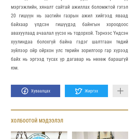
мэргэжлийн, хяналт сайтай ажиллах боломжтой гэтэл
20 гишүүн нь засгийн газрын ажил хийгээд яваад
байхаар үлдсэн гишүүдэд байнгын хороодоос
авахуулаад ачаалал үүсэх нь тодорхой. Тэрнээс Үндсэн
хуулиндаа болохгүй байна гэдэг шалтгаан төдий
зүйлээр ойр ойрхон улс төрийн зорилгоор гар хүрээд
байх нь эргээд тусах үр дагавар нь нөхөж барашгүй
юм.
Хуваалцах
Жиргэх
ХОЛБООТОЙ МЭДЭЭЛЭЛ