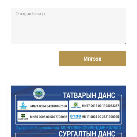
Илгээх