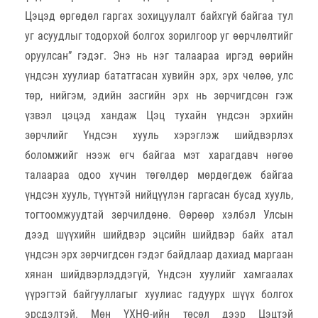
Цэцэд өргөдөл гаргах зохицуулалт байхгүй байгаа тул
уг асуудлыг тодорхой болгох зорилгоор уг өөрчлөлтийг
оруулсан” гэдэг. Энэ нь нэг талаараа иргэд өөрийн
үндсэн хуулиар бататгасан хувийн эрх, эрх чөлөө, улс
төр, нийгэм, эдийн засгийн эрх нь зөрчигдсөн гэж
үзвэл цэцэд хандаж Цэц тухайн үндсэн эрхийн
зөрчлийг Үндсэн хууль хэрэглэж шийдвэрлэх
боломжийг нээж өгч байгаа мэт харагдавч нөгөө
талаараа одоо хүчин төгөлдөр мөрдөгдөж байгаа
үндсэн хууль, түүнтэй нийцүүлэн гаргасан бусад хууль,
тогтоомжуудтай зөрчилдөнө. Өөрөөр хэлбэл Улсын
дээд шүүхийн шийдвэр эцсийн шийдвэр байх атал
үндсэн эрх зөрчигдсөн гэдэг байдлаар дахиад маргаан
хянан шийдвэрлэддэгүй, Үндсэн хуулийг хамгаалах
үүрэгтэй байгууллагыг хуулиас гадуурх шүүх болгох
эрсдэлтэй. Мөн ҮХНӨ-ийн төсөл дээр Цэцтэй