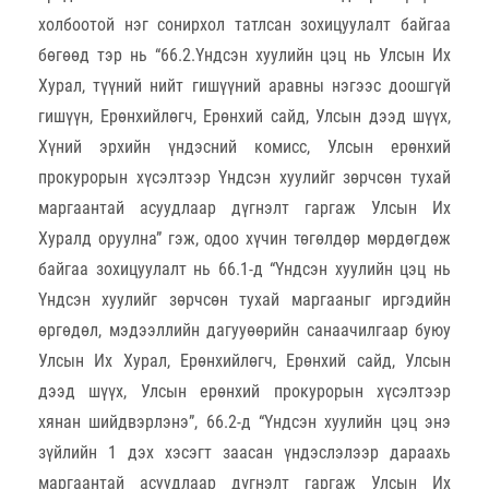
холбоотой нэг сонирхол татлсан зохицуулалт байгаа
бөгөөд тэр нь “66.2.Үндсэн хуулийн цэц нь Улсын Их
Хурал, түүний нийт гишүүний аравны нэгээс доошгүй
гишүүн, Ерөнхийлөгч, Ерөнхий сайд, Улсын дээд шүүх,
Хүний эрхийн үндэсний комисс, Улсын ерөнхий
прокурорын хүсэлтээр Үндсэн хуулийг зөрчсөн тухай
маргаантай асуудлаар дүгнэлт гаргаж Улсын Их
Хуралд оруулна” гэж, одоо хүчин төгөлдөр мөрдөгдөж
байгаа зохицуулалт нь 66.1-д “Үндсэн хуулийн цэц нь
Үндсэн хуулийг зөрчсөн тухай маргааныг иргэдийн
өргөдөл, мэдээллийн дагууөөрийн санаачилгаар буюу
Улсын Их Хурал, Ерөнхийлөгч, Ерөнхий сайд, Улсын
дээд шүүх, Улсын ерөнхий прокурорын хүсэлтээр
хянан шийдвэрлэнэ”, 66.2-д “Үндсэн хуулийн цэц энэ
зүйлийн 1 дэх хэсэгт заасан үндэслэлээр дараахь
маргаантай асуудлаар дүгнэлт гаргаж Улсын Их