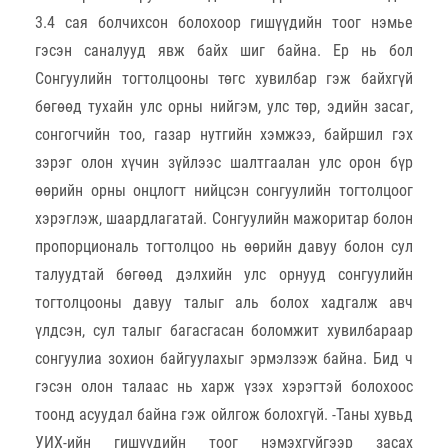
3.4 сая болчихсон болохоор гишүүдийн тоог нэмье
гэсэн саналууд явж байх шиг байна. Ер нь бол
Сонгуулийн тогтолцооны төгс хувилбар гэж байхгүй
бөгөөд тухайн улс орны нийгэм, улс төр, эдийн засаг,
сонгогчийн тоо, газар нутгийн хэмжээ, байршил гэх
зэрэг олон хүчин зүйлээс шалтгаалан улс орон бүр
өөрийн орны онцлогт нийцсэн сонгуулийн тогтолцоог
хэрэглэж, шаардлагатай. Сонгуулийн мажоритар болон
пропорциональ тогтолцоо нь өөрийн давуу болон сул
талуудтай бөгөөд дэлхийн улс орнууд сонгуулийн
тогтолцооны давуу талыг аль болох хадгалж авч
үлдсэн, сул талыг багасгасан боломжит хувилбараар
сонгуулиа зохион байгуулахыг эрмэлзэж байна. Бид ч
гэсэн олон талаас нь харж үзэх хэрэгтэй болохоос
тоонд асуудал байна гэж ойлгож болохгүй. -Таны хувьд
УИХ-ийн гишүүдийн тоог нэмэхгүйгээр засах