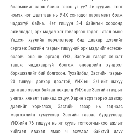
боломжийг харж байна гэсэн үг үү? -Гишүүдийн тоог
нэмэх нэг шалтгаан нь УИХ сонгодог парламент болж
чадахгүй байна. Нэг гишүүн 3-4 байнгын хороонд
ажилладаг, эрх мэдэл хэт төвлөрсөн гэдэг. Гэтэл өмнө
Үндсэн хуулийн өөрчлөлтөөр бид давхар дээлийг
сэргээж Засгийн газрын гишүүний эрх мэдлийг өсгөсөн
боловч энэ нь эргээд УИХ, Засгийн газарт хяналт
тавьж чадахааргүй болгож өнөөдрийн хүндрэл
бэрхшээлийг бий болгосон. Тухайлбал, Засгийн газрын
20 гишүүн давхар дээлтэй, УИХ-ын 3/1-ийг шахуу
дангаар эзэлж байгаа нөхцөлд УИХ-аас Засгийн газрыг
унагах, хяналт тавихад хэцүү. Харин эсрэгээрээ давхар
дээлийг хориглож, Засгийн газар нь гаднаас
мэргэжлийн хүмүүсээр Засгийн газраа бүрдүүлээд
УИХ-ийн 76 гишүүн нь яг хууль тогтоогчынхоо ажлыг
хийгээд явахад ямар ч асуудал байхгүй илүү