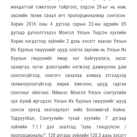
мандаттай томсгосон тойргоос, үлдсэн 28-ыг нь нам,
эвслийн төлөө санал өгч пропорционалиар сонгосон.
Харин 2016 оны 4 дүгээр сарын 22-ны өдрийн 05
дугаар дүгнэлтээрээ Монгол Улсын Үндсэн хуулийн
Хорин нэгдүгээр зүйлийн 2 дахь хэсэгт заасан Улсын
Их Хурлын гишүүнийг шууд сонгох зарчим нь Улсын Их
Хурлын гишүүнийг ямар нэг байгууллага, засаг
захиргаа, нутаг дэвсгэрийн нэгжээр дамжуулан дам
сонгохгүйгээр, сонгогч саналаа аливаа этгээдээр
төлөөлүүлэхгүйгээр өөрөө биечлэн, шууд гарган
сонгохыг ойлгоно. Иймээс Монгол Улсын сонгуулийн
эрх бүхий иргэдээс Улсын Их Хурлын гишүүнийг шууд
сонгох эрхэд хязгаарлалт хийх боломжгүй байна.
Тодруулбал, Сонгуулийн тухай хуулийн 7 дугаар
зүйлийн 7.1.1 дэх заалтад "хувь тэнцүүлсэн /
пропорциональ/", 120 дугаар зүйлийн 120.3 дахь хэсэгт