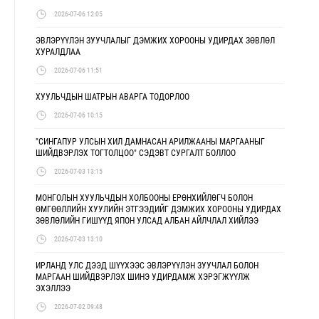
2026-07-06 12:05
ЭВЛЭРҮҮЛЭН ЗУУЧЛАЛЫГ ДЭМЖИХ ХОРООНЫ УДИРДАХ ЗӨВЛӨЛ
ХУРАЛДЛАА
2026-07-06 11:51
ХУУЛЬЧДЫН ШАТРЫН АВАРГА ТОДОРЛОО
2026-07-06 10:15
"СИНГАПУР УЛСЫН ХИЛ ДАМНАСАН АРИЛЖААНЫ МАРГААНЫГ
ШИЙДВЭРЛЭХ ТОГТОЛЦОО" СЭДЭВТ СУРГАЛТ БОЛЛОО
2026-07-03 13:15
МОНГОЛЫН ХУУЛЬЧДЫН ХОЛБООНЫ ЕРӨНХИЙЛӨГЧ БОЛОН
ӨМГӨӨЛЛИЙН ХУУЛИЙН ЭТГЭЭДИЙГ ДЭМЖИХ ХОРООНЫ УДИРДАХ
ЗӨВЛӨЛИЙН ГИШҮҮД ЯПОН УЛСАД АЛБАН АЙЛЧЛАЛ ХИЙЛЭЭ
2026-07-03 13:10
ИРЛАНД УЛС ДЭЭД ШҮҮХЭЭС ЭВЛЭРҮҮЛЭН ЗУУЧЛАЛ БОЛОН
МАРГААН ШИЙДВЭРЛЭХ ШИНЭ УДИРДАМЖ ХЭРЭГЖҮҮЛЖ
ЭХЭЛЛЭЭ
2026-07-02 09:48