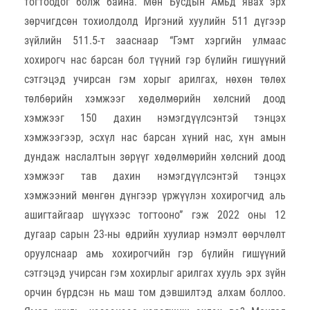
тогтоодог болж байна. Мөн Бусдын Амьд явах эрх
зөрчигдсөн тохиолдолд Иргэний хуулийн 511 дүгээр
зүйлийн 511.5-т зааснаар “Гэмт хэргийн улмаас
хохирогч нас барсан бол түүний гэр бүлийн гишүүний
сэтгэцэд учирсан гэм хорыг арилгах, нөхөн төлөх
төлбөрийн хэмжээг хөдөлмөрийн хөлсний доод
хэмжээг 150 дахин нэмэгдүүлсэнтэй тэнцэх
хэмжээгээр, эсхүл нас барсан хүний нас, хүн амын
дундаж наслалтын зөрүүг хөдөлмөрийн хөлсний доод
хэмжээг тав дахин нэмэгдүүлсэнтэй тэнцэх
хэмжээний мөнгөн дүнгээр үржүүлэн хохирогчид аль
ашигтайгаар шүүхээс тогтооно” гэж 2022 оны 12
дугаар сарын 23-ны өдрийн хуулиар нэмэлт өөрчлөлт
оруулснаар амь хохирогчийн гэр бүлийн гишүүний
сэтгэцэд учирсан гэм хохирлыг арилгах хууль эрх зүйн
орчин бүрдсэн нь маш том дэвшилтэд алхам боллоо.