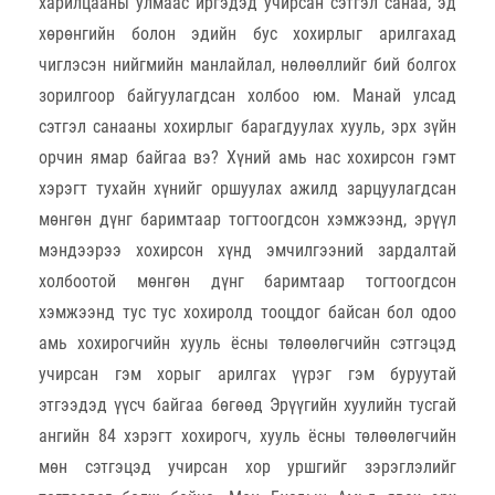
харилцааны улмаас иргэдэд учирсан сэтгэл санаа, эд
хөрөнгийн болон эдийн бус хохирлыг арилгахад
чиглэсэн нийгмийн манлайлал, нөлөөллийг бий болгох
зорилгоор байгуулагдсан холбоо юм. Манай улсад
сэтгэл санааны хохирлыг барагдуулах хууль, эрх зүйн
орчин ямар байгаа вэ? Хүний амь нас хохирсон гэмт
хэрэгт тухайн хүнийг оршуулах ажилд зарцуулагдсан
мөнгөн дүнг баримтаар тогтоогдсон хэмжээнд, эрүүл
мэндээрээ хохирсон хүнд эмчилгээний зардалтай
холбоотой мөнгөн дүнг баримтаар тогтоогдсон
хэмжээнд тус тус хохиролд тооцдог байсан бол одоо
амь хохирогчийн хууль ёсны төлөөлөгчийн сэтгэцэд
учирсан гэм хорыг арилгах үүрэг гэм буруутай
этгээдэд үүсч байгаа бөгөөд Эрүүгийн хуулийн тусгай
ангийн 84 хэрэгт хохирогч, хууль ёсны төлөөлөгчийн
мөн сэтгэцэд учирсан хор уршгийг зэрэглэлийг