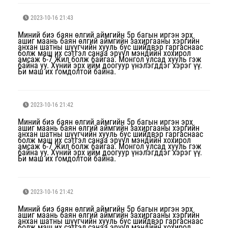
2023-10-16 21:43
Миний биэ баян өлгий аймгийн 5р багын иргэн эрх
ашиг маань баян өлгий аймгийн захиргааны хэргийн
анхан шатны шүүгчийн хууль бус шийдвэр гаргаснаас
болж маш их сэтгэл санаа эрүүл мэндийн хохирол
амсаж 6-7 Жил болж байгаа. Монгол улсад хууль гэж
байна уу. Хүний эрх ийм доогуур үнэлэгддэг хэрэг үү.
Би маш их гомдолтой байна.
2023-10-16 21:42
Миний биэ баян өлгий аймгийн 5р багын иргэн эрх
ашиг маань баян өлгий аймгийн захиргааны хэргийн
анхан шатны шүүгчийн хууль бус шийдвэр гаргаснаас
болж маш их сэтгэл санаа эрүүл мэндийн хохирол
амсаж 6-7 Жил болж байгаа. Монгол улсад хууль гэж
байна уу. Хүний эрх ийм доогуур үнэлэгддэг хэрэг үү.
Би маш их гомдолтой байна.
2023-10-16 21:42
Миний биэ баян өлгий аймгийн 5р багын иргэн эрх
ашиг маань баян өлгий аймгийн захиргааны хэргийн
анхан шатны шүүгчийн хууль бус шийдвэр гаргаснаас
болж маш их сэтгэл санаа эрүүл мэндийн хохирол