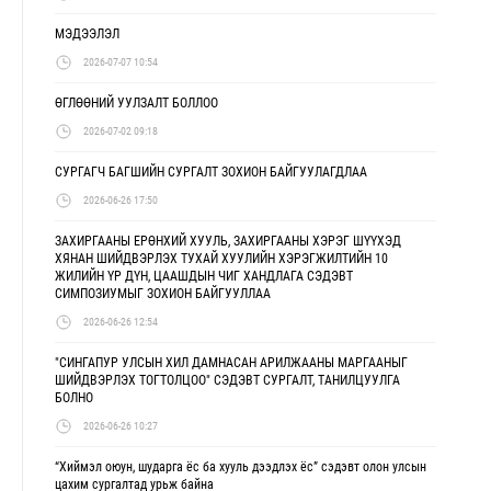
МЭДЭЭЛЭЛ
2026-07-07 10:54
ӨГЛӨӨНИЙ УУЛЗАЛТ БОЛЛОО
2026-07-02 09:18
СУРГАГЧ БАГШИЙН СУРГАЛТ ЗОХИОН БАЙГУУЛАГДЛАА
2026-06-26 17:50
ЗАХИРГААНЫ ЕРӨНХИЙ ХУУЛЬ, ЗАХИРГААНЫ ХЭРЭГ ШҮҮХЭД
ХЯНАН ШИЙДВЭРЛЭХ ТУХАЙ ХУУЛИЙН ХЭРЭГЖИЛТИЙН 10
ЖИЛИЙН ҮР ДҮН, ЦААШДЫН ЧИГ ХАНДЛАГА СЭДЭВТ
СИМПОЗИУМЫГ ЗОХИОН БАЙГУУЛЛАА
2026-06-26 12:54
"СИНГАПУР УЛСЫН ХИЛ ДАМНАСАН АРИЛЖААНЫ МАРГААНЫГ
ШИЙДВЭРЛЭХ ТОГТОЛЦОО" СЭДЭВТ СУРГАЛТ, ТАНИЛЦУУЛГА
БОЛНО
2026-06-26 10:27
“Хиймэл оюун, шударга ёс ба хууль дээдлэх ёс” сэдэвт олон улсын
цахим сургалтад урьж байна