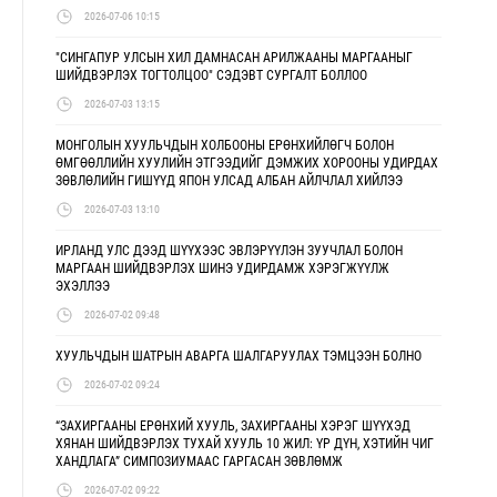
2026-07-06 10:15
"СИНГАПУР УЛСЫН ХИЛ ДАМНАСАН АРИЛЖААНЫ МАРГААНЫГ
ШИЙДВЭРЛЭХ ТОГТОЛЦОО" СЭДЭВТ СУРГАЛТ БОЛЛОО
2026-07-03 13:15
МОНГОЛЫН ХУУЛЬЧДЫН ХОЛБООНЫ ЕРӨНХИЙЛӨГЧ БОЛОН
ӨМГӨӨЛЛИЙН ХУУЛИЙН ЭТГЭЭДИЙГ ДЭМЖИХ ХОРООНЫ УДИРДАХ
ЗӨВЛӨЛИЙН ГИШҮҮД ЯПОН УЛСАД АЛБАН АЙЛЧЛАЛ ХИЙЛЭЭ
2026-07-03 13:10
ИРЛАНД УЛС ДЭЭД ШҮҮХЭЭС ЭВЛЭРҮҮЛЭН ЗУУЧЛАЛ БОЛОН
МАРГААН ШИЙДВЭРЛЭХ ШИНЭ УДИРДАМЖ ХЭРЭГЖҮҮЛЖ
ЭХЭЛЛЭЭ
2026-07-02 09:48
ХУУЛЬЧДЫН ШАТРЫН АВАРГА ШАЛГАРУУЛАХ ТЭМЦЭЭН БОЛНО
2026-07-02 09:24
“ЗАХИРГААНЫ ЕРӨНХИЙ ХУУЛЬ, ЗАХИРГААНЫ ХЭРЭГ ШҮҮХЭД
ХЯНАН ШИЙДВЭРЛЭХ ТУХАЙ ХУУЛЬ 10 ЖИЛ: ҮР ДҮН, ХЭТИЙН ЧИГ
ХАНДЛАГА” СИМПОЗИУМААС ГАРГАСАН ЗӨВЛӨМЖ
2026-07-02 09:22