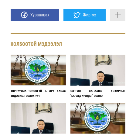
Хуваалцах
Жиргэх
ХОЛБООТОЙ МЭДЭЭЛЭЛ
ТОРГУУЛИА ТӨЛӨӨГҮЙ НЬ ЭРХ ХАСАХ
СЭТГЭЛ САНААНЫ ХОХИРЛЫГ
ҮНДЭСЛЭЛ БОЛОХ УУ?
"БАРАГДУУЛДАГ" БОЛНО