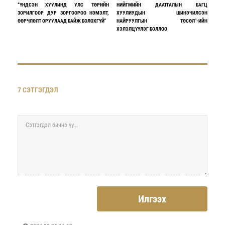
“ҮНДСЭН ХУУЛИНД УЛС ТӨРИЙН
НИЙГМИЙН ДААТГАЛЫН БАГЦ
ЗОРИЛГООР ДУР ЗОРГООРОО НЭМЭЛТ,
ХУУЛИУДЫН ШИНЭЧИЛСЭН
ӨӨРЧЛӨЛТ ОРУУЛААД БАЙЖ БОЛОХГҮЙ"
НАЙРУУЛГЫН ТӨСӨЛ"-ИЙН
ХЭЛЭЛЦҮҮЛЭГ БОЛЛОО
7 СЭТГЭГДЭЛ
Илгээх