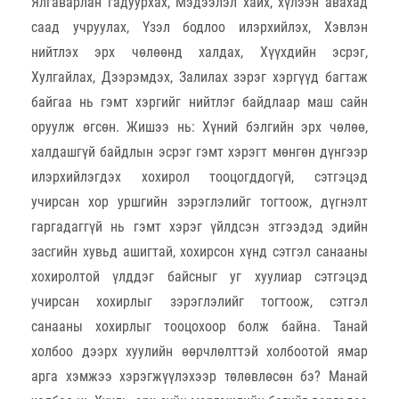
Ялгаварлан гадуурхах, Мэдээлэл хайх, хүлээн авахад
саад учруулах, Үзэл бодлоо илэрхийлэх, Хэвлэн
нийтлэх эрх чөлөөнд халдах, Хүүхдийн эсрэг,
Хулгайлах, Дээрэмдэх, Залилах зэрэг хэргүүд багтаж
байгаа нь гэмт хэргийг нийтлэг байдлаар маш сайн
оруулж өгсөн. Жишээ нь: Хүний бэлгийн эрх чөлөө,
халдашгүй байдлын эсрэг гэмт хэрэгт мөнгөн дүнгээр
илэрхийлэгдэх хохирол тооцогддогүй, сэтгэцэд
учирсан хор уршгийн зэрэглэлийг тогтоож, дүгнэлт
гаргадаггүй нь гэмт хэрэг үйлдсэн этгээдэд эдийн
засгийн хувьд ашигтай, хохирсон хүнд сэтгэл санааны
хохиролтой үлддэг байсныг уг хуулиар сэтгэцэд
учирсан хохирлыг зэрэглэлийг тогтоож, сэтгэл
санааны хохирлыг тооцохоор болж байна. Танай
холбоо дээрх хуулийн өөрчлөлттэй холбоотой ямар
арга хэмжээ хэрэгжүүлэхээр төлөвлөсөн бэ? Манай