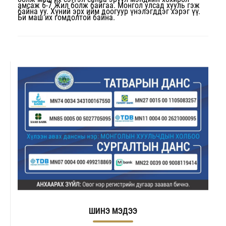
амсаж 6-7 Жил болж байгаа. Монгол улсад хууль гэж
байна уу. Хүний эрх ийм доогуур үнэлэгддэг хэрэг үү.
Би маш их гомдолтой байна.
ШИНЭ МЭДЭЭ