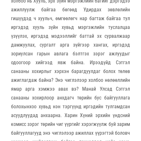
холбоо нь Хууль, эрх зүйн мэргэжлийн багийг дэргэдээ
ажиллуулж байгаа бөгөөд Удирдах зөвлөлийн
гишүүдэд ч хуульч, өмгөөлөгч нар багтаж байгаа тул
иргэдэд хууль зүйн хувьд мэргэжлийн туслалцаа
үзүүлэх, иргэдэд мэдээллийг баттай эх сурвалжаар
дамжуулах, сургалт арга зүйгээр хангах, иргэдэд
зориулсан гарын авлага бэлтгэх зэрэг ажлуудыг
одоогоор хийгээд явж байна. Ирээдүйд Сэтгэл
санааны хохирлыг хэрхэн барагдуулдаг болох төлөв
ажиглагдаж байна? Энэ чиглэлээр холбоо нөлөөллийн
ямар арга хэмжээ авах вэ? Манай Улсад Сэтгэл
санааны хохирлоор анхдагч төрийн бус байгууллага
болохынхоо хувьд нэн тэргүүнд иргэдийн тулгамдсан
асуудлуудад анхаарна. Харин Хүний эрхийн үндсний
комисс зэрэг төрийн чиг үүргийг хэрэгжүүлж буй зарим
байгууллагууд энэ чиглэлээр ажиллах үүрэгтэй боловч