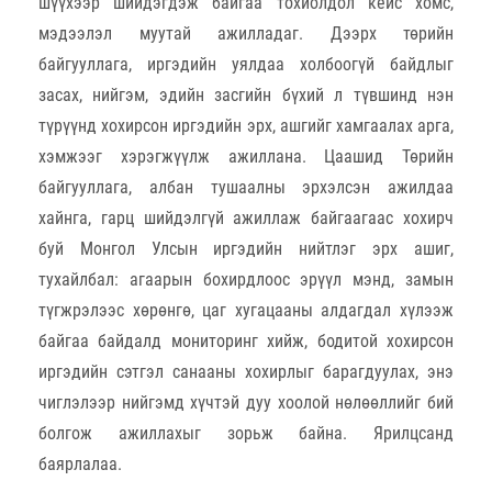
шүүхээр шийдэгдэж байгаа тохиолдол кейс хомс,
мэдээлэл муутай ажилладаг. Дээрх төрийн
байгууллага, иргэдийн уялдаа холбоогүй байдлыг
засах, нийгэм, эдийн засгийн бүхий л түвшинд нэн
түрүүнд хохирсон иргэдийн эрх, ашгийг хамгаалах арга,
хэмжээг хэрэгжүүлж ажиллана. Цаашид Төрийн
байгууллага, албан тушаалны эрхэлсэн ажилдаа
хайнга, гарц шийдэлгүй ажиллаж байгаагаас хохирч
буй Монгол Улсын иргэдийн нийтлэг эрх ашиг,
тухайлбал: агаарын бохирдлоос эрүүл мэнд, замын
түгжрэлээс хөрөнгө, цаг хугацааны алдагдал хүлээж
байгаа байдалд мониторинг хийж, бодитой хохирсон
иргэдийн сэтгэл санааны хохирлыг барагдуулах, энэ
чиглэлээр нийгэмд хүчтэй дуу хоолой нөлөөллийг бий
болгож ажиллахыг зорьж байна. Ярилцсанд
баярлалаа.