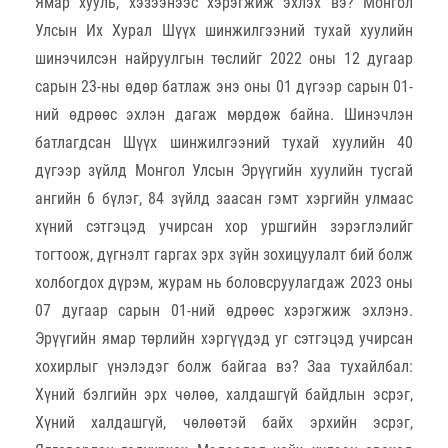
Ямар хууль, хэзээнээс хэрэгжиж эхлэх вэ? Монгол
Улсын Их Хурал Шүүх шинжилгээний тухай хуулийн
шинэчилсэн найруулгын төслийг 2022 оны 12 дугаар
сарын 23-ны өдөр батлаж энэ оны 01 дүгээр сарын 01-
ний өдрөөс эхлэн дагаж мөрдөж байна. Шинэчлэн
батлагдсан Шүүх шинжилгээний тухай хуулийн 40
дүгээр зүйлд Монгол Улсын Эрүүгийн хуулийн тусгай
ангийн 6 бүлэг, 84 зүйлд заасан гэмт хэргийн улмаас
хүний сэтгэцэд учирсан хор уршгийн зэрэглэлийг
тогтоож, дүгнэлт гаргах эрх зүйн зохицуулалт бий болж
холбогдох дүрэм, журам нь боловсруулагдаж 2023 оны
07 дугаар сарын 01-ний өдрөөс хэрэгжиж эхлэнэ.
Эрүүгийн ямар төрлийн хэргүүдэд уг сэтгэцэд учирсан
хохирлыг үнэлэдэг болж байгаа вэ? Заа тухайлбал:
Хүний бэлгийн эрх чөлөө, халдашгүй байдлын эсрэг,
Хүний халдашгүй, чөлөөтэй байх эрхийн эсрэг,