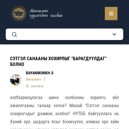
Монголын
хуульчдын холбоо
СЭТГЭЛ САНААНЫ ХОХИРЛЫГ "БАРАГДУУЛДАГ"
БОЛНО
BAYANMUNKH.S
Өмгөөлөгч
2023-06-20
asdfasрилцлагаа шинэ холбооны зорилго, үйл
ажиллгааны талаар эхлэе? Манай “Сэтгэл санааны
хохирогчдыг дэмжих холбоо” НҮТББ байгууллага нь
Хүний эрх, шударга ёсыг бэхжүүлэх, аливаа эрх зүйн