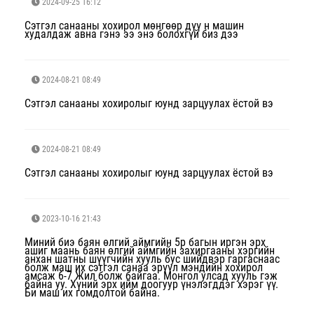
2024-09-25 16:12
Сэтгэл санааны хохирол мөнгөөр дүү н машин
худалдаж авна гэнэ ээ энэ болохгүй биз дээ
2024-08-21 08:49
Сэтгэл санааны хохиролыг юунд зарцуулах ёстой вэ
2024-08-21 08:49
Сэтгэл санааны хохиролыг юунд зарцуулах ёстой вэ
2023-10-16 21:43
Миний биэ баян өлгий аймгийн 5р багын иргэн эрх
ашиг маань баян өлгий аймгийн захиргааны хэргийн
анхан шатны шүүгчийн хууль бус шийдвэр гаргаснаас
болж маш их сэтгэл санаа эрүүл мэндийн хохирол
амсаж 6-7 Жил болж байгаа. Монгол улсад хууль гэж
байна уу. Хүний эрх ийм доогуур үнэлэгддэг хэрэг үү.
Би маш их гомдолтой байна.