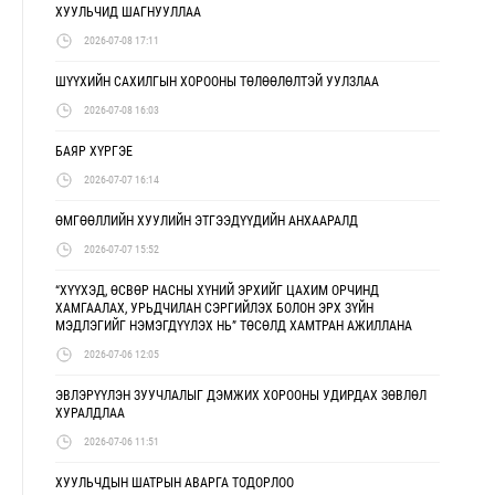
ХУУЛЬЧИД ШАГНУУЛЛАА
2026-07-08 17:11
ШҮҮХИЙН САХИЛГЫН ХОРООНЫ ТӨЛӨӨЛӨЛТЭЙ УУЛЗЛАА
2026-07-08 16:03
БАЯР ХҮРГЭЕ
2026-07-07 16:14
ӨМГӨӨЛЛИЙН ХУУЛИЙН ЭТГЭЭДҮҮДИЙН АНХААРАЛД
2026-07-07 15:52
“ХҮҮХЭД, ӨСВӨР НАСНЫ ХҮНИЙ ЭРХИЙГ ЦАХИМ ОРЧИНД
ХАМГААЛАХ, УРЬДЧИЛАН СЭРГИЙЛЭХ БОЛОН ЭРХ ЗҮЙН
МЭДЛЭГИЙГ НЭМЭГДҮҮЛЭХ НЬ” ТӨСӨЛД ХАМТРАН АЖИЛЛАНА
2026-07-06 12:05
ЭВЛЭРҮҮЛЭН ЗУУЧЛАЛЫГ ДЭМЖИХ ХОРООНЫ УДИРДАХ ЗӨВЛӨЛ
ХУРАЛДЛАА
2026-07-06 11:51
ХУУЛЬЧДЫН ШАТРЫН АВАРГА ТОДОРЛОО