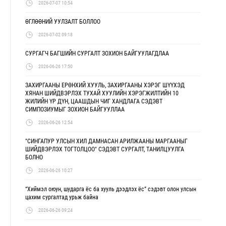
2026-07-07 10:54
ӨГЛӨӨНИЙ УУЛЗАЛТ БОЛЛОО
2026-07-02 09:18
СУРГАГЧ БАГШИЙН СУРГАЛТ ЗОХИОН БАЙГУУЛАГДЛАА
2026-06-26 17:50
ЗАХИРГААНЫ ЕРӨНХИЙ ХУУЛЬ, ЗАХИРГААНЫ ХЭРЭГ ШҮҮХЭД
ХЯНАН ШИЙДВЭРЛЭХ ТУХАЙ ХУУЛИЙН ХЭРЭГЖИЛТИЙН 10
ЖИЛИЙН ҮР ДҮН, ЦААШДЫН ЧИГ ХАНДЛАГА СЭДЭВТ
СИМПОЗИУМЫГ ЗОХИОН БАЙГУУЛЛАА
2026-06-26 12:54
"СИНГАПУР УЛСЫН ХИЛ ДАМНАСАН АРИЛЖААНЫ МАРГААНЫГ
ШИЙДВЭРЛЭХ ТОГТОЛЦОО" СЭДЭВТ СУРГАЛТ, ТАНИЛЦУУЛГА
БОЛНО
2026-06-26 10:27
“Хиймэл оюун, шударга ёс ба хууль дээдлэх ёс” сэдэвт олон улсын
цахим сургалтад урьж байна
2026-06-26 09:24