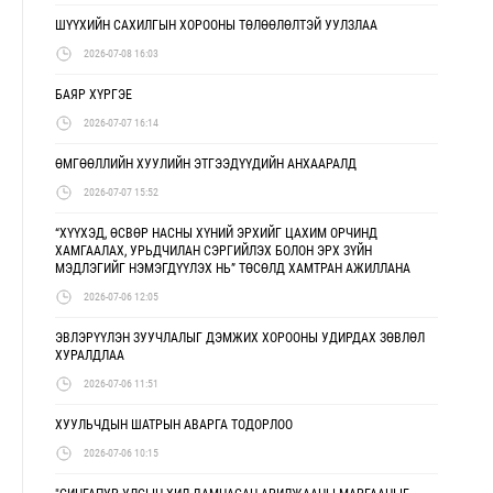
ШҮҮХИЙН САХИЛГЫН ХОРООНЫ ТӨЛӨӨЛӨЛТЭЙ УУЛЗЛАА
2026-07-08 16:03
БАЯР ХҮРГЭЕ
2026-07-07 16:14
ӨМГӨӨЛЛИЙН ХУУЛИЙН ЭТГЭЭДҮҮДИЙН АНХААРАЛД
2026-07-07 15:52
“ХҮҮХЭД, ӨСВӨР НАСНЫ ХҮНИЙ ЭРХИЙГ ЦАХИМ ОРЧИНД
ХАМГААЛАХ, УРЬДЧИЛАН СЭРГИЙЛЭХ БОЛОН ЭРХ ЗҮЙН
МЭДЛЭГИЙГ НЭМЭГДҮҮЛЭХ НЬ” ТӨСӨЛД ХАМТРАН АЖИЛЛАНА
2026-07-06 12:05
ЭВЛЭРҮҮЛЭН ЗУУЧЛАЛЫГ ДЭМЖИХ ХОРООНЫ УДИРДАХ ЗӨВЛӨЛ
ХУРАЛДЛАА
2026-07-06 11:51
ХУУЛЬЧДЫН ШАТРЫН АВАРГА ТОДОРЛОО
2026-07-06 10:15