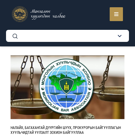
Монголын
хуульчдын холбоо
НАЛАЙХ, БАГАХАНГАЙ ДҮҮРГИЙН ШҮҮХ, ПРОКУРОРЫН БАЙГУУЛЛАГЫН
ХУУЛЬЧИДТАЙ УУЛЗАЛТ ЗОХИОН БАЙГУУЛЛАА