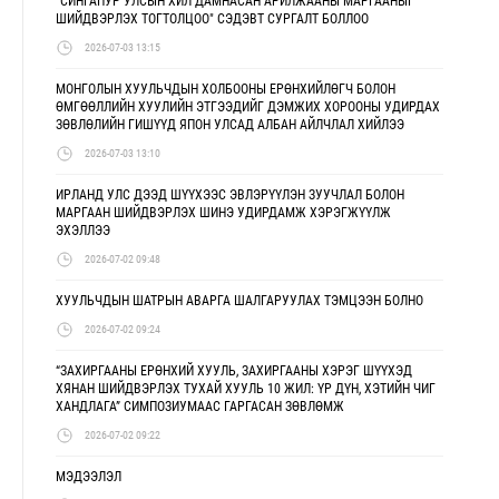
"СИНГАПУР УЛСЫН ХИЛ ДАМНАСАН АРИЛЖААНЫ МАРГААНЫГ
ШИЙДВЭРЛЭХ ТОГТОЛЦОО" СЭДЭВТ СУРГАЛТ БОЛЛОО
2026-07-03 13:15
МОНГОЛЫН ХУУЛЬЧДЫН ХОЛБООНЫ ЕРӨНХИЙЛӨГЧ БОЛОН
ӨМГӨӨЛЛИЙН ХУУЛИЙН ЭТГЭЭДИЙГ ДЭМЖИХ ХОРООНЫ УДИРДАХ
ЗӨВЛӨЛИЙН ГИШҮҮД ЯПОН УЛСАД АЛБАН АЙЛЧЛАЛ ХИЙЛЭЭ
2026-07-03 13:10
ИРЛАНД УЛС ДЭЭД ШҮҮХЭЭС ЭВЛЭРҮҮЛЭН ЗУУЧЛАЛ БОЛОН
МАРГААН ШИЙДВЭРЛЭХ ШИНЭ УДИРДАМЖ ХЭРЭГЖҮҮЛЖ
ЭХЭЛЛЭЭ
2026-07-02 09:48
ХУУЛЬЧДЫН ШАТРЫН АВАРГА ШАЛГАРУУЛАХ ТЭМЦЭЭН БОЛНО
2026-07-02 09:24
“ЗАХИРГААНЫ ЕРӨНХИЙ ХУУЛЬ, ЗАХИРГААНЫ ХЭРЭГ ШҮҮХЭД
ХЯНАН ШИЙДВЭРЛЭХ ТУХАЙ ХУУЛЬ 10 ЖИЛ: ҮР ДҮН, ХЭТИЙН ЧИГ
ХАНДЛАГА” СИМПОЗИУМААС ГАРГАСАН ЗӨВЛӨМЖ
2026-07-02 09:22
МЭДЭЭЛЭЛ