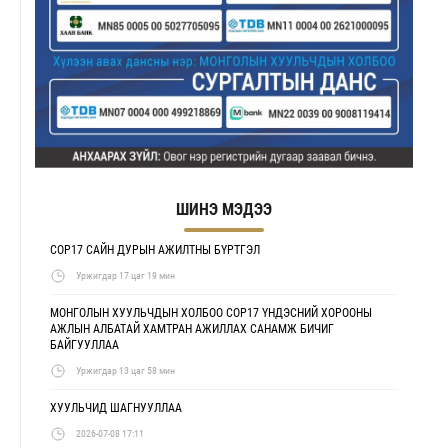
ШИНЭ МЭДЭЭ
COP17 САЙН ДУРЫН АЖИЛТНЫ БҮРТГЭЛ
Уржигдар 17 цаг 19 мин
МОНГОЛЫН ХУУЛЬЧДЫН ХОЛБОО COP17 ҮНДЭСНИЙ ХОРООНЫ
АЖЛЫН АЛБАТАЙ ХАМТРАН АЖИЛЛАХ САНАМЖ БИЧИГ
БАЙГУУЛЛАА
Уржигдар 13 цаг 58 мин
ХУУЛЬЧИД ШАГНУУЛЛАА
2026-07-08 17:11