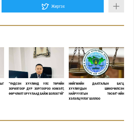
Жиргэх
ЫГ
“ҮНДСЭН ХУУЛИНД УЛС ТӨРИЙН
НИЙГМИЙН ДААТГАЛЫН БАГЦ
ЗОРИЛГООР ДУР ЗОРГООРОО НЭМЭЛТ,
ХУУЛИУДЫН ШИНЭЧИЛСЭН
ӨӨРЧЛӨЛТ ОРУУЛААД БАЙЖ БОЛОХГҮЙ"
НАЙРУУЛГЫН ТӨСӨЛ"-ИЙН
ХЭЛЭЛЦҮҮЛЭГ БОЛЛОО