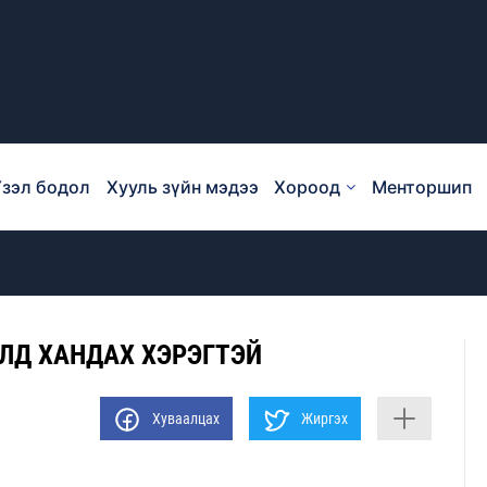
зэл бодол
Хууль зүйн мэдээ
Хороод
Менторшип
ЛД ХАНДАХ ХЭРЭГТЭЙ
Хуваалцах
Жиргэх