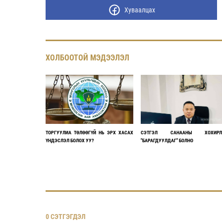
Хуваалцах
ХОЛБООТОЙ МЭДЭЭЛЭЛ
ТОРГУУЛИА ТӨЛӨӨГҮЙ НЬ ЭРХ ХАСАХ
СЭТГЭЛ САНААНЫ ХОХИРЛ
ҮНДЭСЛЭЛ БОЛОХ УУ?
"БАРАГДУУЛДАГ" БОЛНО
0 СЭТГЭГДЭЛ