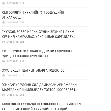
2026-07-07 16:14
ӨМГӨӨЛЛИЙН ХУУЛИЙН ЭТГЭЭДҮҮДИЙН
АНХААРАЛД
2026-07-07 15:52
“ХҮҮХЭД, ӨСВӨР НАСНЫ ХҮНИЙ ЭРХИЙГ ЦАХИМ
ОРЧИНД ХАМГААЛАХ, УРЬДЧИЛАН СЭРГИЙЛЭХ
БОЛОН ЭРХ ЗҮЙН МЭДЛЭГИЙГ НЭМЭГДҮҮЛЭХ НЬ”
2026-07-06 12:05
ТӨСӨЛД ХАМТРАН АЖИЛЛАНА
ЭВЛЭРҮҮЛЭН ЗУУЧЛАЛЫГ ДЭМЖИХ ХОРООНЫ
УДИРДАХ ЗӨВЛӨЛ ХУРАЛДЛАА
2026-07-06 11:51
ХУУЛЬЧДЫН ШАТРЫН АВАРГА ТОДОРЛОО
2026-07-06 10:15
"СИНГАПУР УЛСЫН ХИЛ ДАМНАСАН АРИЛЖААНЫ
МАРГААНЫГ ШИЙДВЭРЛЭХ ТОГТОЛЦОО" СЭДЭВТ
СУРГАЛТ БОЛЛОО
2026-07-03 13:15
МОНГОЛЫН ХУУЛЬЧДЫН ХОЛБООНЫ ЕРӨНХИЙЛӨГЧ
БОЛОН ӨМГӨӨЛЛИЙН ХУУЛИЙН ЭТГЭЭДИЙГ