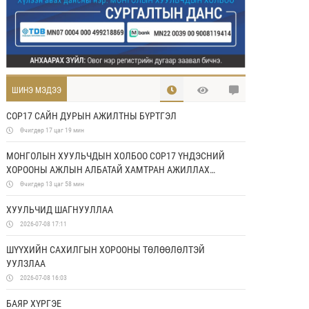
ШИНЭ МЭДЭЭ
COP17 САЙН ДУРЫН АЖИЛТНЫ БҮРТГЭЛ
Өчигдөр 17 цаг 19 мин
МОНГОЛЫН ХУУЛЬЧДЫН ХОЛБОО COP17 ҮНДЭСНИЙ
ХОРООНЫ АЖЛЫН АЛБАТАЙ ХАМТРАН АЖИЛЛАХ
САНАМЖ БИЧИГ БАЙГУУЛЛАА
Өчигдөр 13 цаг 58 мин
ХУУЛЬЧИД ШАГНУУЛЛАА
2026-07-08 17:11
ШҮҮХИЙН САХИЛГЫН ХОРООНЫ ТӨЛӨӨЛӨЛТЭЙ
УУЛЗЛАА
2026-07-08 16:03
БАЯР ХҮРГЭЕ