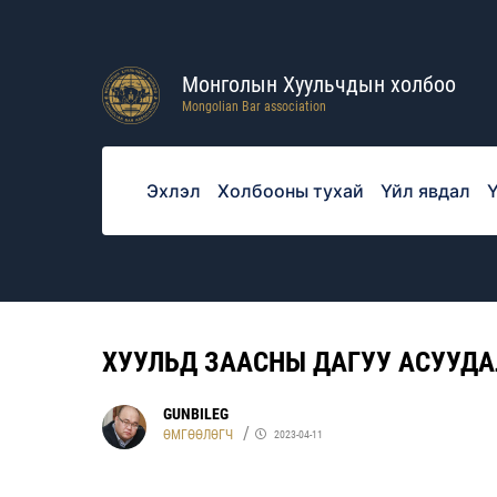
Монголын Хуульчдын холбоо
Mongolian Bar association
Эхлэл
Холбооны тухай
Үйл явдал
Ү
ХУУЛЬД ЗААСНЫ ДАГУУ АСУУДА
GUNBILEG
ӨМГӨӨЛӨГЧ
2023-04-11