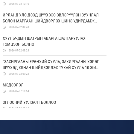
ДЭМЖИХ ХОРООНЫ УДИРДАХ ЗӨВЛӨЛИЙН ГИШҮҮД
2026-07-03 13:10
ЯПОН УЛСАД АЛБАН АЙЛЧЛАЛ ХИЙЛЭЭ
ИРЛАНД УЛС ДЭЭД ШҮҮХЭЭС ЭВЛЭРҮҮЛЭН ЗУУЧЛАЛ
БОЛОН МАРГААН ШИЙДВЭРЛЭХ ШИНЭ УДИРДАМЖ
ХЭРЭГЖҮҮЛЖ ЭХЭЛЛЭЭ
2026-07-02 09:48
ХУУЛЬЧДЫН ШАТРЫН АВАРГА ШАЛГАРУУЛАХ
ТЭМЦЭЭН БОЛНО
2026-07-02 09:24
“ЗАХИРГААНЫ ЕРӨНХИЙ ХУУЛЬ, ЗАХИРГААНЫ ХЭРЭГ
ШҮҮХЭД ХЯНАН ШИЙДВЭРЛЭХ ТУХАЙ ХУУЛЬ 10 ЖИЛ:
ҮР ДҮН, ХЭТИЙН ЧИГ ХАНДЛАГА” СИМПОЗИУМААС
2026-07-02 09:22
ГАРГАСАН ЗӨВЛӨМЖ
МЭДЭЭЛЭЛ
2026-07-07 10:54
ӨГЛӨӨНИЙ УУЛЗАЛТ БОЛЛОО
2026-07-02 09:18
СУРГАГЧ БАГШИЙН СУРГАЛТ ЗОХИОН
БАЙГУУЛАГДЛАА
2026-06-26 17:50