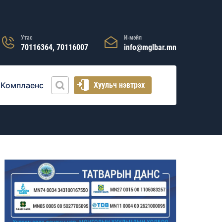
Утас
И-мэйл
70116364, 70116007
info@mglbar.mn
Комплаенс
Хуульч нэвтрэх