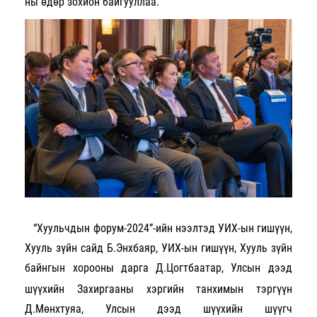
ны өдөр зохион байгууллаа.
“Хуульчдын форум-2024”-ийн нээлтэд УИХ-ын гишүүн,
Хууль зүйн сайд Б.Энхбаяр, УИХ-ын гишүүн, Хууль зүйн
байнгын хорооны дарга
Д.Цогтбаатар, Улсын дээд
шүүхийн Захиргааны хэргийн танхимын тэргүүн
Д.Мөнхтуяа, Улсын дээд шүүхийн шүүгч