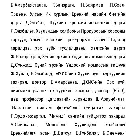
Б.Амарбаясгалан,
Г.Банзрагч, Н.Баярмаа, П.Соёл-
Эрдэнэ, Улсын Их хурлын Ерөнхий нарийн бичгийн
дарга Д.Энхбат, Шүүхийн Ерөнхий зөвлөлийн дарга
Л.Энхбилэг, Хуульчдын холбооны Прокурорын хорооны
тэргүүн, Улсын ерөнхий прокурорын газрын Гадаад
харилцаа, эрх зүйн туслалцааны хэлтсийн дарга
Ж.Болорпүрэв, Хүний эрхийн Үндэсний комиссын дарга
Д.Сүнжид, Хүний эрхийн Үндэсний комиссын гишүүн
Ж.Хунан, Б.Энхболд, МУИС-ийн Хууль зүйн сургуулийн
захирал, доктор Б.Амарсанаа, ДХИС-ийн Эрх зүй,
нийгмийн ухааны сургуулийн захирал, доктор (Ph.D),
дэд профессор, цагдаагийн хурандаа Ш.Ариунбилэг,
"Нээлттэй нийгэм форум"-ын гүйцэтгэх захирал
П.Эрдэнэжаргал, “Чимид” сангийн гүйцэтгэх захирал
Ч.Сайнсанаа, Монголын Хуульчдын холбооны
Ерөнхийлөгч асан Д.Батсүх, Б.Гүнбилэг, Б.Өнөмөнх,