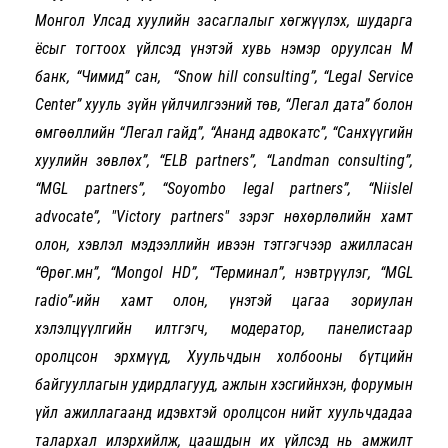
Монгол Улсад хуулийн засаглалыг хөгжүүлэх, шударга
ёсыг тогтоох үйлсэд үнэтэй хувь нэмэр оруулсан М
банк, “Чимид” сан, “
Snow hill
consulting
”,
“Legal Service
Center” хууль зүйн үйлчилгээний төв, “Легал дата” болон
өмгөөллийн “Легал гайд”, “Ананд адвокатс”, “Санхүүгийн
хуулийн зөвлөх”, “
ELB partners
”
,
“
Landman consulting
”,
“
MGL partners
”
,
“
Soyombo legal partners
”, “
Niislel
advocate
”, "Victory partners" зэрэг нөхөрлөлийн хамт
олон, хэвлэл мэдээллийн ивээн тэтгэгчээр ажилласан
“Өрөг.мн”, “
Mongol HD
”, “Терминал”, нэвтрүүлэг, “
MGL
radio
”-ийн хамт олон, үнэтэй цагаа зориулан
хэлэлцүүлгийн илтгэгч, модератор, панелистаар
оролцсон эрхмүүд, Хуульчдын холбооны бүтцийн
байгууллагын удирдлагууд, ажлын хэсгийнхэн, форумын
үйл ажиллагаанд идэвхтэй оролцсон нийт хуульчдадаа
талархал илэрхийлж, цаашдын их үйлсэд нь амжилт