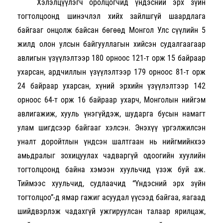
Хэлэлцүүлэгч оролцогчид үндэсний эрх зүйн
тогтолцоонд шинэчлэл хийх зайлшгүй шаардлага
байгааг онцолж байсан бөгөөд Монгол Улс сүүлийн 5
жилд олон улсын байгууллагын хийсэн судалгаагаар
авлигын үзүүлэлтээр 180 орноос 121-т орж 15 байраар
ухарсан, ардчиллын үзүүлэлтээр 179 орноос 81-т орж
24 байраар ухарсан, хүний эрхийн үзүүлэлтээр 142
орноос 64-т орж 16 байраар ухарч, Монголын нийгэм
авлигажиж, хууль үнэгүйдэж, шударга бусын намагт
улам шигдсээр байгааг хэлсэн. Энэхүү үргэлжилсэн
уналт доройтлын үндсэн шалтгаан нь нийгмийнхээ
амьдралыг зохицуулах чадваргүй одоогийн хуулийн
тогтолцоонд байна хэмээн хуульчид үзэж буй аж.
Тиймээс хуульчид, судлаачид “Үндэсний эрх зүйн
тогтолцоо”-д ямар гажиг асуудал үүсээд байгаа, яагаад
шийдвэрлэж чадахгүй ужгируулсан талаар ярилцаж,