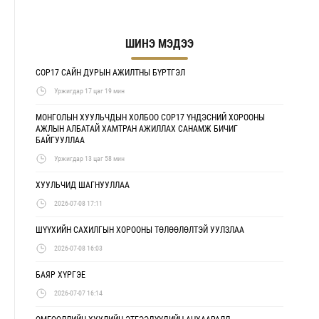
ШИНЭ МЭДЭЭ
COP17 САЙН ДУРЫН АЖИЛТНЫ БҮРТГЭЛ
Уржигдар 17 цаг 19 мин
МОНГОЛЫН ХУУЛЬЧДЫН ХОЛБОО COP17 ҮНДЭСНИЙ ХОРООНЫ
АЖЛЫН АЛБАТАЙ ХАМТРАН АЖИЛЛАХ САНАМЖ БИЧИГ
БАЙГУУЛЛАА
Уржигдар 13 цаг 58 мин
ХУУЛЬЧИД ШАГНУУЛЛАА
2026-07-08 17:11
ШҮҮХИЙН САХИЛГЫН ХОРООНЫ ТӨЛӨӨЛӨЛТЭЙ УУЛЗЛАА
2026-07-08 16:03
БАЯР ХҮРГЭЕ
2026-07-07 16:14