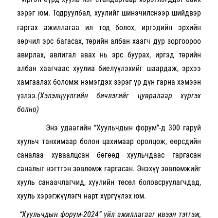
зэрэг юм. Тодруулбал, хуулийг шинэчилснээр
шийдвэр
гаргах ажиллагаа ил тод болох, иргэдийн эрхийн
зөрчил эрс багасах, төрийн албан хаагч дур зоргоороо
авирлах, авлигал авах нь эрс буурах, иргэд төрийн
албан хаагчаас хуулиа биелүүлэхийг шаардаж, эрхээ
хамгаалах боломж нэмэгдэх зэрэг үр дүн гарна хэмээн
үзлээ
.
(
Хэлэлцүүлгийн бичлэгийг цувралаар хүргэх
болно
)
Энэ удаагийн “Хуульчдын форум”-д 300 гаруй
хуульч танхимаар болон цахимаар оролцож, өөрсдийн
саналаа хуваалцсан бөгөөд хуульчдаас гаргасан
саналыг нэгтгэн зөвлөмж гаргасан. Энэхүү зөвлөмжийг
хууль санаачлагчид, хуулийн төсөл боловсруулагчдад,
хууль хэрэгжүүлэгч нарт хүргүүлэх юм.
“Хуульчдын форум-2024” үйл ажиллагааг ивээн тэтгэж,