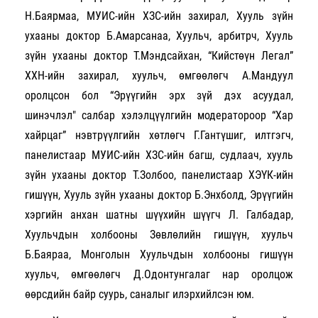
Н.Баярмаа, МУИС-ийн ХЗС-ийн захирал, Хууль зүйн
ухааны доктор Б.Амарсанаа, Хуульч, арбитрч, Хууль
зүйн ухааны доктор Т.Мэндсайхан, “Кийстөүн Легал”
ХХН-ийн захирал, хуульч, өмгөөлөгч А.Мандуул
оролцсон бол “Эрүүгийн эрх зүй дэх асуудал,
шинэчлэл" салбар хэлэлцүүлгийн модератороор “Хар
хайрцаг” нэвтрүүлгийн хөтлөгч Г.Гантүшиг, илтгэгч,
панелистаар МУИС-ийн ХЗС-ийн багш, судлаач, хууль
зүйн ухааны доктор Т.Золбоо, панелистаар ХЭҮК-ийн
гишүүн, Хууль зүйн ухааны доктор Б.Энхболд, Эрүүгийн
хэргийн анхан шатны шүүхийн шүүгч Л. Галбадар,
Хуульчдын холбооны Зөвлөлийн гишүүн, хуульч
Б.Баяраа, Монголын Хуульчдын холбооны гишүүн
хуульч, өмгөөлөгч Д.Одонтунгалаг нар оролцож
өөрсдийн байр суурь, саналыг илэрхийлсэн юм.