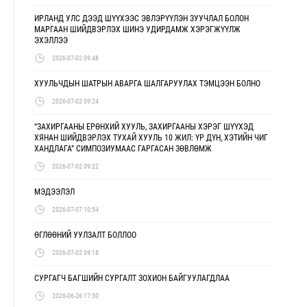
ИРЛАНД УЛС ДЭЭД ШҮҮХЭЭС ЭВЛЭРҮҮЛЭН ЗУУЧЛАЛ БОЛОН
МАРГААН ШИЙДВЭРЛЭХ ШИНЭ УДИРДАМЖ ХЭРЭГЖҮҮЛЖ
ЭХЭЛЛЭЭ
2026-07-02 09:48
ХУУЛЬЧДЫН ШАТРЫН АВАРГА ШАЛГАРУУЛАХ ТЭМЦЭЭН БОЛНО
2026-07-02 09:24
“ЗАХИРГААНЫ ЕРӨНХИЙ ХУУЛЬ, ЗАХИРГААНЫ ХЭРЭГ ШҮҮХЭД
ХЯНАН ШИЙДВЭРЛЭХ ТУХАЙ ХУУЛЬ 10 ЖИЛ: ҮР ДҮН, ХЭТИЙН ЧИГ
ХАНДЛАГА” СИМПОЗИУМААС ГАРГАСАН ЗӨВЛӨМЖ
2026-07-02 09:22
МЭДЭЭЛЭЛ
2026-07-07 10:54
ӨГЛӨӨНИЙ УУЛЗАЛТ БОЛЛОО
2026-07-02 09:18
СУРГАГЧ БАГШИЙН СУРГАЛТ ЗОХИОН БАЙГУУЛАГДЛАА
2026-06-26 17:50