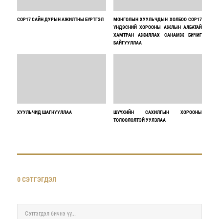
COP17 САЙН ДУРЫН АЖИЛТНЫ БҮРТГЭЛ
МОНГОЛЫН ХУУЛЬЧДЫН ХОЛБОО COP17
ҮНДЭСНИЙ ХОРООНЫ АЖЛЫН АЛБАТАЙ
ХАМТРАН АЖИЛЛАХ САНАМЖ БИЧИГ
БАЙГУУЛЛАА
ХУУЛЬЧИД ШАГНУУЛЛАА
ШҮҮХИЙН САХИЛГЫН ХОРООНЫ
ТӨЛӨӨЛӨЛТЭЙ УУЛЗЛАА
0 СЭТГЭГДЭЛ