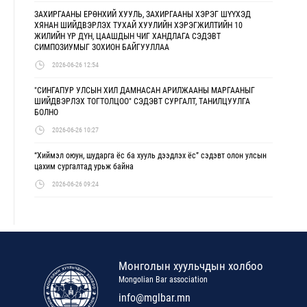
ЗАХИРГААНЫ ЕРӨНХИЙ ХУУЛЬ, ЗАХИРГААНЫ ХЭРЭГ ШҮҮХЭД
ХЯНАН ШИЙДВЭРЛЭХ ТУХАЙ ХУУЛИЙН ХЭРЭГЖИЛТИЙН 10
ЖИЛИЙН ҮР ДҮН, ЦААШДЫН ЧИГ ХАНДЛАГА СЭДЭВТ
СИМПОЗИУМЫГ ЗОХИОН БАЙГУУЛЛАА
2026-06-26 12:54
"СИНГАПУР УЛСЫН ХИЛ ДАМНАСАН АРИЛЖААНЫ МАРГААНЫГ
ШИЙДВЭРЛЭХ ТОГТОЛЦОО" СЭДЭВТ СУРГАЛТ, ТАНИЛЦУУЛГА
БОЛНО
2026-06-26 10:27
“Хиймэл оюун, шударга ёс ба хууль дээдлэх ёс” сэдэвт олон улсын
цахим сургалтад урьж байна
2026-06-26 09:24
Монголын хуульчдын холбоо
Mongolian Bar association
info@mglbar.mn