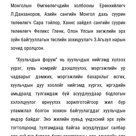
Монголын Өмгөөлөгчдийн холбооны Ерөнхийлөгч
Л.Данзаноров, Азийн сангийн Монгол дахь суурин
төлөөлөгч Сара тэйлор, Ханнс зайдел сангийн суурин
төлөөлөгч Феликс Гленк, Олон Улсын хөгжлийн эрх
зүйн байгууллагын төслийн зохицуулагч З.Агьзул нарын
зочид оролцсон.
“Хуульчдын форум” нь хуульчдын нийгэмд хүлээх
үүрэг, хувь нэмрийг дээшлүүлэх, мэргэжлийн ур
чадварыг дэмжих, мэргэжлийн бахархлыг өсгөх,
хуульчдын дуу хоолойг нийгэмд хүргэх, иргэдийн
амьдралд тулгамдаж буй асуудлуудаар бодлогын
хэлэлцүүлэг өрнүүлэх зорилготойгоор жил бүр
уламжлал болгон зохион байгуулагддаг хуульчдын
индэр байдаг. Энэ жилийн хувьд үндэсний эрх зүйн
тогтолцоонд тулгамдаад байгаа асуудлуудыг салбар