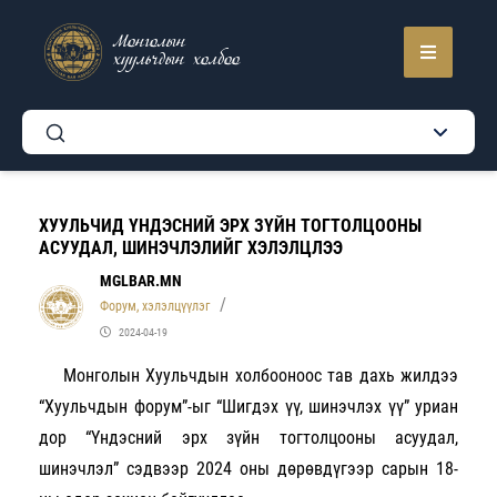
Монголын
хуульчдын холбоо
ХУУЛЬЧИД ҮНДЭСНИЙ ЭРХ ЗҮЙН ТОГТОЛЦООНЫ
АСУУДАЛ, ШИНЭЧЛЭЛИЙГ ХЭЛЭЛЦЛЭЭ
MGLBAR.MN
Форум, хэлэлцүүлэг
2024-04-19
Монголын Хуульчды
н
холбооноос тав дахь жилдээ
“Хуульчдын форум”-ыг “Шигдэх үү, шинэчлэх үү” уриан
дор “Үндэсний эрх зүйн тогтолцооны асуудал,
шинэчлэл” сэдвээр 2024 оны дөрөвдүгээр сарын 18-