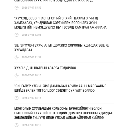
ӨМГӨӨЛЛИЙН ХУУЛИЙН ЭТГЭЭДҮҮДИЙН АНХААРАЛД
2026-07-07 15:52
“ХҮҮХЭД, ӨСВӨР НАСНЫ ХҮНИЙ ЭРХИЙГ ЦАХИМ ОРЧИНД
ХАМГААЛАХ, УРЬДЧИЛАН СЭРГИЙЛЭХ БОЛОН ЭРХ ЗҮЙН
МЭДЛЭГИЙГ НЭМЭГДҮҮЛЭХ НЬ” ТӨСӨЛД ХАМТРАН АЖИЛЛАНА
2026-07-06 12:05
ЭВЛЭРҮҮЛЭН ЗУУЧЛАЛЫГ ДЭМЖИХ ХОРООНЫ УДИРДАХ ЗӨВЛӨЛ
ХУРАЛДЛАА
2026-07-06 11:51
ХУУЛЬЧДЫН ШАТРЫН АВАРГА ТОДОРЛОО
2026-07-06 10:15
"СИНГАПУР УЛСЫН ХИЛ ДАМНАСАН АРИЛЖААНЫ МАРГААНЫГ
ШИЙДВЭРЛЭХ ТОГТОЛЦОО" СЭДЭВТ СУРГАЛТ БОЛЛОО
2026-07-03 13:15
МОНГОЛЫН ХУУЛЬЧДЫН ХОЛБООНЫ ЕРӨНХИЙЛӨГЧ БОЛОН
ӨМГӨӨЛЛИЙН ХУУЛИЙН ЭТГЭЭДИЙГ ДЭМЖИХ ХОРООНЫ УДИРДАХ
ЗӨВЛӨЛИЙН ГИШҮҮД ЯПОН УЛСАД АЛБАН АЙЛЧЛАЛ ХИЙЛЭЭ
2026-07-03 13:10