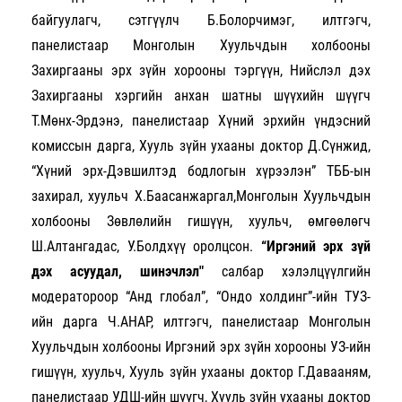
байгуулагч, сэтгүүлч Б.Болорчимэг, илтгэгч,
панелистаар Монголын Хуульчдын холбооны
Захиргааны эрх зүйн хорооны тэргүүн, Нийслэл дэх
Захиргааны хэргийн анхан шатны шүүхийн шүүгч
Т.Мөнх-Эрдэнэ, панелистаар Хүний эрхийн үндэсний
комиссын дарга, Хууль зүйн ухааны доктор Д.Сүнжид,
“Хүний эрх-Дэвшилтэд бодлогын хүрээлэн” ТББ-ын
захирал, хуульч Х.Баасанжаргал,Монголын Хуульчдын
холбооны Зөвлөлийн гишүүн, хуульч, өмгөөлөгч
Ш.Алтангадас, У.Болдхүү оролцсон.
“Иргэний эрх зүй
дэх асуудал, шинэчлэл"
салбар хэлэлцүүлгийн
модератороор “Анд глобал”, “Ондо холдинг”-ийн ТУЗ-
ийн дарга Ч.АНАР, илтгэгч, панелистаар Монголын
Хуульчдын холбооны Иргэний эрх зүйн хорооны УЗ-ийн
гишүүн, хуульч, Хууль зүйн ухааны доктор Г.Давааням,
панелистаар УДШ-ийн шүүгч, Хууль зүйн ухааны доктор