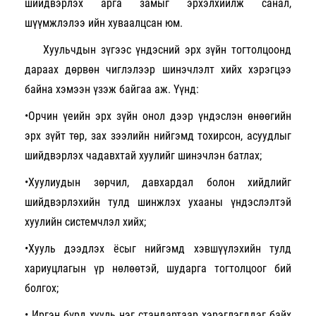
шийдвэрлэх арга замыг эрхэлхийлж санал,
шүүмжлэлээ ийн хуваалцсан юм.
Хуульчдын зүгээс үндэсний эрх зүйн тогтолцоонд
дараах дөрвөн чиглэлээр шинэчлэлт хийх хэрэгцээ
байна хэмээн үзэж байгаа аж. Үүнд:
•Орчин үеийн эрх зүйн онол дээр үндэслэн өнөөгийн
эрх зүйт төр, зах зээлийн нийгэмд тохирсон, асуудлыг
шийдвэрлэх чадавхтай хуулийг шинэчлэн батлах
;
•Хуулиудын зөрчил, давхардал болон хийдлийг
шийдвэрлэхийн тулд шинжлэх ухааны үндэслэлтэй
хуулийн системчлэл хийх
;
•Хууль дээдлэх ёсыг нийгэмд хэвшүүлэхийн тулд
хариуцлагын үр нөлөөтэй, шударга тогтолцоог бий
болгох;
• Иргэн бүрд хууль нэг стандартаар хэрэглэгддэг байх