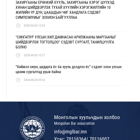
ЗАХИРГААНЫ ЕРӨНХИЙ ХУУЛЬ, ЗАХИРГААНЫ ХЭРЭГ ШҮҮХЭД
ХЯНАН ШИЙДВЭРЛЭХ ТУХАЙ ХУУЛИЙН ХЭРЭГЖИЛТИЙН 10
ЖИЛИЙН ҮР ДҮН, ЦААШДЫН ЧИГ ХАНДЛАГА СЭДЭВТ
СИМПОЗИУМЫГ ЗОХИОН БАЙГУУЛЛАА
2026-06-26 12:54
"СИНГАПУР УЛСЫН ХИЛ ДАМНАСАН АРИЛЖААНЫ МАРГААНЫГ
ШИЙДВЭРЛЭХ ТОГТОЛЦОО" СЭДЭВТ СУРГАЛТ, ТАНИЛЦУУЛГА
БОЛНО
2026-06-26 10:27
“Хиймэл оюун, шударга ёс ба хууль дээдлэх ёс” сэдэвт олон улсын
цахим сургалтад урьж байна
2026-06-26 09:24
Монголын хуульчдын холбоо
Mongolian Bar association
info@mglbar.mn
Утас: 70116364/ 70116007