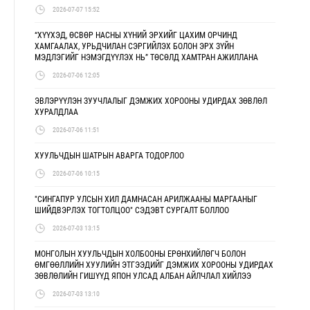
2026-07-07 15:52
“ХҮҮХЭД, ӨСВӨР НАСНЫ ХҮНИЙ ЭРХИЙГ ЦАХИМ ОРЧИНД
ХАМГААЛАХ, УРЬДЧИЛАН СЭРГИЙЛЭХ БОЛОН ЭРХ ЗҮЙН
МЭДЛЭГИЙГ НЭМЭГДҮҮЛЭХ НЬ” ТӨСӨЛД ХАМТРАН АЖИЛЛАНА
2026-07-06 12:05
ЭВЛЭРҮҮЛЭН ЗУУЧЛАЛЫГ ДЭМЖИХ ХОРООНЫ УДИРДАХ ЗӨВЛӨЛ
ХУРАЛДЛАА
2026-07-06 11:51
ХУУЛЬЧДЫН ШАТРЫН АВАРГА ТОДОРЛОО
2026-07-06 10:15
"СИНГАПУР УЛСЫН ХИЛ ДАМНАСАН АРИЛЖААНЫ МАРГААНЫГ
ШИЙДВЭРЛЭХ ТОГТОЛЦОО" СЭДЭВТ СУРГАЛТ БОЛЛОО
2026-07-03 13:15
МОНГОЛЫН ХУУЛЬЧДЫН ХОЛБООНЫ ЕРӨНХИЙЛӨГЧ БОЛОН
ӨМГӨӨЛЛИЙН ХУУЛИЙН ЭТГЭЭДИЙГ ДЭМЖИХ ХОРООНЫ УДИРДАХ
ЗӨВЛӨЛИЙН ГИШҮҮД ЯПОН УЛСАД АЛБАН АЙЛЧЛАЛ ХИЙЛЭЭ
2026-07-03 13:10