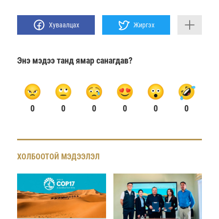
Хуваалцах
Жиргэх
Энэ мэдээ танд ямар санагдав?
0
0
0
0
0
0
ХОЛБООТОЙ МЭДЭЭЛЭЛ