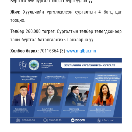
Бүртгэж буй сургалт хэсэгт бүртгүүлнэ үү.
Жич:
Хуульчийн үргэлжилсэн сургалтын 4 багц цаг
тооцно.
Төлбөр 260,000 төгрөг. Сургалтын төлбөр төлөгдсөнөөр
таны бүртгэл баталгаажихыг анхаарна уу.
Холбоо барих:
70116364 (3)
www.mglbar.mn