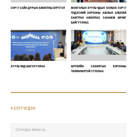
COP17 САЙН ДУРЫН АЖИЛТНЫ БҮРТГЭЛ
МОНГОЛЫН ХУУЛЬЧДЫН ХОЛБОО COP17
ҮНДЭСНИЙ ХОРООНЫ АЖЛЫН АЛБАТАЙ
ХАМТРАН АЖИЛЛАХ САНАМЖ БИЧИГ
БАЙГУУЛЛАА
ХУУЛЬЧИД ШАГНУУЛЛАА
ШҮҮХИЙН САХИЛГЫН ХОРООНЫ
ТӨЛӨӨЛӨЛТЭЙ УУЛЗЛАА
0 СЭТГЭГДЭЛ