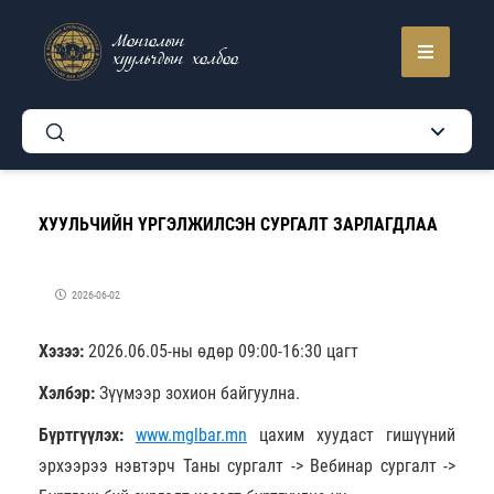
Монголын
хуульчдын холбоо
ХУУЛЬЧИЙН ҮРГЭЛЖИЛСЭН СУРГАЛТ ЗАРЛАГДЛАА
2026-06-02
Хэзээ:
2026.06.05-ны өдөр 09:00-16:30 цагт
Хэлбэр:
Зүүмээр зохион байгуулна.
Бүртгүүлэх:
www.mglbar.mn
цахим хуудаст гишүүний
эрхээрээ нэвтэрч Таны сургалт -> Вебинар сургалт ->