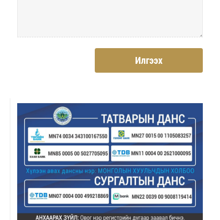
Илгээх