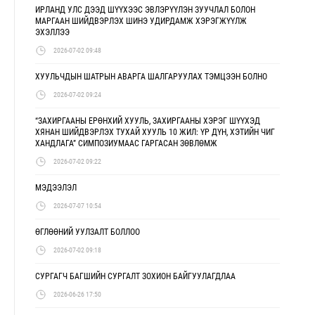
ИРЛАНД УЛС ДЭЭД ШҮҮХЭЭС ЭВЛЭРҮҮЛЭН ЗУУЧЛАЛ БОЛОН
МАРГААН ШИЙДВЭРЛЭХ ШИНЭ УДИРДАМЖ ХЭРЭГЖҮҮЛЖ
ЭХЭЛЛЭЭ
2026-07-02 09:48
ХУУЛЬЧДЫН ШАТРЫН АВАРГА ШАЛГАРУУЛАХ ТЭМЦЭЭН БОЛНО
2026-07-02 09:24
“ЗАХИРГААНЫ ЕРӨНХИЙ ХУУЛЬ, ЗАХИРГААНЫ ХЭРЭГ ШҮҮХЭД
ХЯНАН ШИЙДВЭРЛЭХ ТУХАЙ ХУУЛЬ 10 ЖИЛ: ҮР ДҮН, ХЭТИЙН ЧИГ
ХАНДЛАГА” СИМПОЗИУМААС ГАРГАСАН ЗӨВЛӨМЖ
2026-07-02 09:22
МЭДЭЭЛЭЛ
2026-07-07 10:54
ӨГЛӨӨНИЙ УУЛЗАЛТ БОЛЛОО
2026-07-02 09:18
СУРГАГЧ БАГШИЙН СУРГАЛТ ЗОХИОН БАЙГУУЛАГДЛАА
2026-06-26 17:50