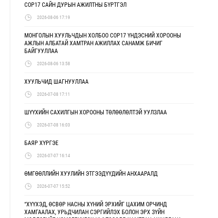
COP17 САЙН ДУРЫН АЖИЛТНЫ БҮРТГЭЛ
2026-08-06 17:19
МОНГОЛЫН ХУУЛЬЧДЫН ХОЛБОО COP17 ҮНДЭСНИЙ ХОРООНЫ
АЖЛЫН АЛБАТАЙ ХАМТРАН АЖИЛЛАХ САНАМЖ БИЧИГ
БАЙГУУЛЛАА
2026-08-06 13:58
ХУУЛЬЧИД ШАГНУУЛЛАА
2026-07-08 17:11
ШҮҮХИЙН САХИЛГЫН ХОРООНЫ ТӨЛӨӨЛӨЛТЭЙ УУЛЗЛАА
2026-07-08 16:03
БАЯР ХҮРГЭЕ
2026-07-07 16:14
ӨМГӨӨЛЛИЙН ХУУЛИЙН ЭТГЭЭДҮҮДИЙН АНХААРАЛД
2026-07-07 15:52
“ХҮҮХЭД, ӨСВӨР НАСНЫ ХҮНИЙ ЭРХИЙГ ЦАХИМ ОРЧИНД
ХАМГААЛАХ, УРЬДЧИЛАН СЭРГИЙЛЭХ БОЛОН ЭРХ ЗҮЙН