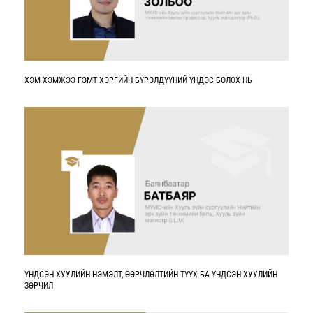
ХЭМ ХЭМЖЭЭ ГЭМТ ХЭРГИЙН БҮРЭЛДҮҮНИЙ ҮНДЭС БОЛОХ НЬ
ҮНДСЭН ХУУЛИЙН НЭМЭЛТ, ӨӨРЧЛӨЛТИЙН ТҮҮХ БА ҮНДСЭН ХУУЛИЙН
ЗӨРЧИЛ