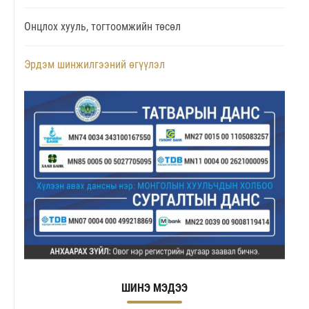
Онцлох хууль, тогтоомжийн төсөл
Эрдэм шинжилгээний өгүүлэл
ШИНЭ МЭДЭЭ