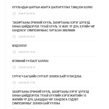
ХУУЛЬЧДЫН ШАТРЫН АВАРГА ШАЛГАРУУЛАХ ТЭМЦЭЭН БОЛНО
2026-07-02 09:24
“ЗАХИРГААНЫ ЕРӨНХИЙ ХУУЛЬ, ЗАХИРГААНЫ ХЭРЭГ ШҮҮХЭД
ХЯНАН ШИЙДВЭРЛЭХ ТУХАЙ ХУУЛЬ 10 ЖИЛ: ҮР ДҮН, ХЭТИЙН ЧИГ
ХАНДЛАГА” СИМПОЗИУМААС ГАРГАСАН ЗӨВЛӨМЖ
2026-07-02 09:22
МЭДЭЭЛЭЛ
2026-07-07 10:54
ӨГЛӨӨНИЙ УУЛЗАЛТ БОЛЛОО
2026-07-02 09:18
СУРГАГЧ БАГШИЙН СУРГАЛТ ЗОХИОН БАЙГУУЛАГДЛАА
2026-06-26 17:50
ЗАХИРГААНЫ ЕРӨНХИЙ ХУУЛЬ, ЗАХИРГААНЫ ХЭРЭГ ШҮҮХЭД
ХЯНАН ШИЙДВЭРЛЭХ ТУХАЙ ХУУЛИЙН ХЭРЭГЖИЛТИЙН 10
ЖИЛИЙН ҮР ДҮН, ЦААШДЫН ЧИГ ХАНДЛАГА СЭДЭВТ
СИМПОЗИУМЫГ ЗОХИОН БАЙГУУЛЛАА