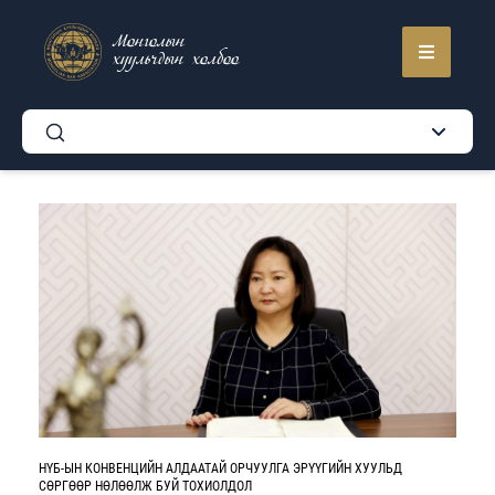
Монголын
хуульчдын холбоо
НҮБ-ЫН КОНВЕНЦИЙН АЛДААТАЙ ОРЧУУЛГА ЭРҮҮГИЙН ХУУЛЬД
СӨРГӨӨР НӨЛӨӨЛЖ БУЙ ТОХИОЛДОЛ