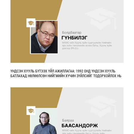
ҮНДСЭН ХУУЛЬ БҮТЭЭХ ҮЙЛ АЖИЛЛАГАА: 1992 ОНД ҮНДСЭН ХУУЛЬ
БАТЛАХАД НӨЛӨӨЛСӨН НИЙГМИЙН ХҮЧИН ЗҮЙЛСИЙГ ТОДОРХОЙЛОХ НЬ