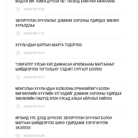
МЭДЛЭГИЙГ НЭМЭГДҮҮЛЭХ НЬ” ТӨСӨЛД ХАМТРАН АЖИЛЛАНА
2026-07-06 12:05
ЭВЛЭРҮҮЛЭН ЗУУЧЛАЛЫГ ДЭМЖИХ ХОРООНЫ УДИРДАХ ЗӨВЛӨЛ
ХУРАЛДЛАА
2026-07-06 11:51
ХУУЛЬЧДЫН ШАТРЫН АВАРГА ТОДОРЛОО
2026-07-06 10:15
"СИНГАПУР УЛСЫН ХИЛ ДАМНАСАН АРИЛЖААНЫ МАРГААНЫГ
ШИЙДВЭРЛЭХ ТОГТОЛЦОО" СЭДЭВТ СУРГАЛТ БОЛЛОО
2026-07-03 13:15
МОНГОЛЫН ХУУЛЬЧДЫН ХОЛБООНЫ ЕРӨНХИЙЛӨГЧ БОЛОН
ӨМГӨӨЛЛИЙН ХУУЛИЙН ЭТГЭЭДИЙГ ДЭМЖИХ ХОРООНЫ УДИРДАХ
ЗӨВЛӨЛИЙН ГИШҮҮД ЯПОН УЛСАД АЛБАН АЙЛЧЛАЛ ХИЙЛЭЭ
2026-07-03 13:10
ИРЛАНД УЛС ДЭЭД ШҮҮХЭЭС ЭВЛЭРҮҮЛЭН ЗУУЧЛАЛ БОЛОН
МАРГААН ШИЙДВЭРЛЭХ ШИНЭ УДИРДАМЖ ХЭРЭГЖҮҮЛЖ
ЭХЭЛЛЭЭ
2026-07-02 09:48