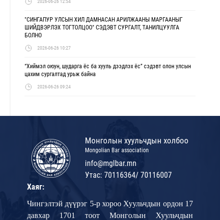
2026-06-26 12:54
"СИНГАПУР УЛСЫН ХИЛ ДАМНАСАН АРИЛЖААНЫ МАРГААНЫГ
ШИЙДВЭРЛЭХ ТОГТОЛЦОО" СЭДЭВТ СУРГАЛТ, ТАНИЛЦУУЛГА
БОЛНО
2026-06-26 10:27
“Хиймэл оюун, шударга ёс ба хууль дээдлэх ёс” сэдэвт олон улсын
цахим сургалтад урьж байна
2026-06-26 09:24
Монголын хуульчдын холбоо
Mongolian Bar association
info@mglbar.mn
Утас: 70116364/ 70116007
Хаяг:
Чингэлтэй дүүрэг 5-р хороо Хуульчдын ордон 17
давхар 1701 тоот Монголын Хуульчдын