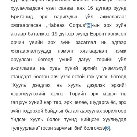
хуульчлагдсан үзэл санааг анх 16 дугаар зуунд
Британид эрх баригчдын үйл ажиллагааг
хязгаарласан „Habeas Corpus“
[5]
-ын эрх зүйн
актаар баталжээ. 19 дүгээр зуунд Европт хөгжсөн
орчин үеийн эрх зүйн засаглал нь эдгээр
хязгаарлалтуудад нэмэлт хязгаарлалт нэмж
оруулсан бөгөөд үүний дагуу төрийн үйл
ажиллагаа нь хувь хүний ​​эрхийг үнэмлэхүй
стандарт болгон авч үзэх ёстой гэж үзсэн бөгөөд
"Хууль дээдлэх нь хууль дээдлэх эрхийг
хэрэгжүүлэхийг хэлнэ. Төрийн эрх мэдэл нь
гагцхүү хүний ​​нэр төр, эрх чөлөө, шударга ёс, эрх
зүйн тодорхой байдлыг баталгаажуулах зорилгоор
Үндсэн хууль болон түүнд нийцсэн хуулиудад
тулгуурлана” гэсэн зарчмыг бий болгожээ
[6]
.