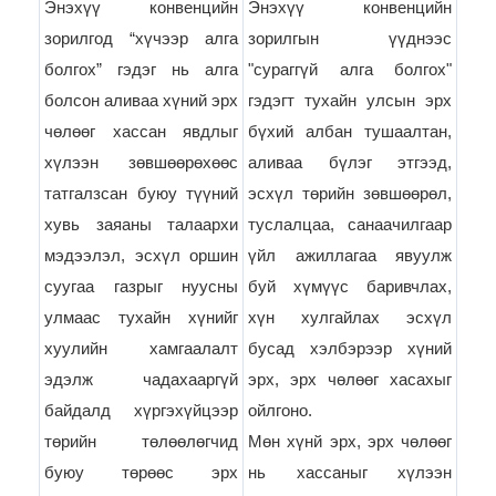
Энэхүү конвенцийн
Энэхүү конвенцийн
зорилгод “хүчээр алга
зорилгын үүднээс
болгох” гэдэг нь алга
"сураггүй алга болгох"
болсон аливаа хүний эрх
гэдэгт тухайн улсын эрх
чөлөөг хассан явдлыг
бүхий албан тушаалтан,
хүлээн зөвшөөрөхөөс
аливаа бүлэг этгээд,
татгалзсан буюу түүний
эсхүл төрийн зөвшөөрөл,
хувь заяаны талаархи
туслалцаа, санаачилгаар
мэдээлэл, эсхүл оршин
үйл ажиллагаа явуулж
суугаа газрыг нуусны
буй хүмүүс баривчлах,
улмаас тухайн хүнийг
хүн хулгайлах эсхүл
хуулийн хамгаалалт
бусад хэлбэрээр хүний
эдэлж чадахааргүй
эрх, эрх чөлөөг хасахыг
байдалд хүргэхүйцээр
ойлгоно.
төрийн төлөөлөгчид
Мөн хүнй эрх, эрх чөлөөг
буюу төрөөс эрх
нь хассаныг хүлээн