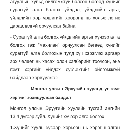
агуулгын хувьд ойлгомжгүй болсон бөгөөд хүнийг
сураггүй алга болгох үйлдэл, үйлдлийн арга,
үйлдлийн хор уршигийг хооронд нь хольж логик
дараалалгүй орчуулсан байна.
- Сураггүй алга болгох үйлдлийн аргыг хүчээр алга
болгох гэж “махчлан” орчуулсан бөгөөд хүнийг
сураггүй алга болгохын тулд хүч хэрэглэх аргаар
эрх чөлөөг нь хасах олон хэлбэрийг тоочсон, энэ
гэмт хэргийг үйлдэх субъектийг ойлгомжгүй
байдлаар хөрвүүлжээ.
Монгол улсын Эрүүгийн хуульд уг гэмт
хэргийг зохицуулсан байдал
Монгол улсын Эрүүгийн хуулийн тусгай ангийн
13.4 дүгээр зүйл. Хүнийг хүчээр алга болгох
1.Хүнийг хууль бусаар хорьсон нь хэрэг шалган