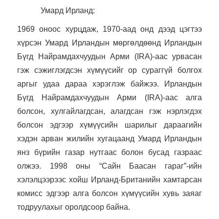
Умард Ирланд:
1969 оноос хурцдаж, 1970-аад онд дээд цэгтээ
хүрсэн Умард Ирландын мөргөлдөөнд Ирландын
Бүгд Найрамдахчуудын Арми (IRA)-аас урвасан
гэж сэжиглэгдсэн хүмүүсийг ор сураггүй болгох
аргыг удаа дараа хэрэглэж байжээ. Ирландын
Бүгд Найрамдахчуудын Арми (IRA)-аас алга
болсон, хулгайлагдсан, алагдсан гэж нэрлэгдэх
болсон эдгээр хүмүүсийн шарилыг дараагийн
хэдэн арван жилийн хугацаанд Умард Ирландын
янз бүрийн газар нутгаас болон бусад газраас
олжээ. 1998 оны “Сайн Баасан гараг”-ийн
хэлэлцээрээс хойш Ирланд-Британийн хамтарсан
комисс эдгээр алга болсон хүмүүсийн хувь заяаг
тодруулахыг оролдсоор байна.