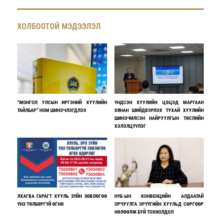
ХОЛБООТОЙ МЭДЭЭЛЭЛ
“МОНГОЛ УЛСЫН ИРГЭНИЙ ХУУЛИЙН
ҮНДСЭН ХУУЛИЙН ЦЭЦЭД МАРГААН
ТАЙЛБАР” НОМ ШИНЭЧЛЭГДЛЭЭ
ХЯНАН ШИЙДВЭРЛЭХ ТУХАЙ ХУУЛИЙН
ШИНЭЧИЛСЭН НАЙРУУЛГЫН ТӨСЛИЙН
ХЭЛЭЛЦҮҮЛЭГ
ЛХАГВА ГАРАГТ ХУУЛЬ ЗҮЙН ЗӨВЛӨГӨӨ
НҮБ-ЫН КОНВЕНЦИЙН АЛДААТАЙ
ҮНЭ ТӨЛБӨРГҮЙ ӨГНӨ
ОРЧУУЛГА ЭРҮҮГИЙН ХУУЛЬД СӨРГӨӨР
НӨЛӨӨЛЖ БУЙ ТОХИОЛДОЛ