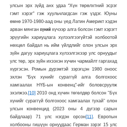
улсын эрх зүйд анх удаа “Хүн төрөлхтний эсрэг
гэмт хэрэг” гэж хуульчлагдсан гэж үздэг. Юуны
өмнө 1970-1980-аад оны үед Латин Америкт хэдэн
хүний
арван мянган
​​хүчээр алга болсон гэмт хэрэгт
эрүүгийн хариуцлага хүлээлгээгүйтэй холбоотой
нөхцөл байдал нь ийм үйлдлийг олон улсын эрх
зүйн дагуу хариуцлага хүлээлгэхээр улс орнуудыг
улс төр, эрх зүйн ихээхэн хүчин чармайлт гаргахад
хүргэсэн. Ромын дүрэмтэй зэрэгцэн 1980 оноос
эхлэн “Бүх хүнийг сураггүй алга болгохоос
хамгаалах НҮБ-ын конвенц”-ийг боловсруулж
эхэлжээ.
[10]
2010 онд хүчин төгөлдөр болсон "Бүх
хүнийг сураггүй болгохоос хамгаалах тухай" олон
улсын конвенцид (2023 оны 4 дүгээр сарын
байдлаар) 71 улс нэгдэн орсон
[11]
. Европын
холбооны гишүүн орнуудаас Герман зэрэг 15 улс