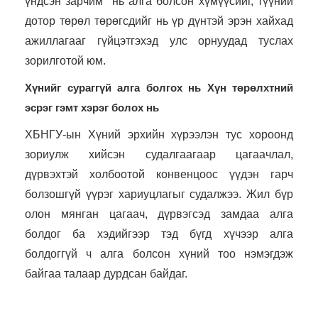
үндсэн зарчим" нь алга болсон хүмүүсийг, түүний
дотор төрөл төрөгсдийг нь үр дүнтэй эрэн хайхад
ажиллагааг гүйцэтгэхэд улс орнуудад туслах
зорилготой юм.
Хүнийг сураггүй алга болгох нь Хүн төрөлхтний
эсрэг гэмт хэрэг болох нь
ХБНГУ-ын Хүний эрхийн хүрээлэн тус хороонд
зориулж хийсэн судалгаагаар цагаачлал,
дүрвэхтэй холбоотой конвенцоос үүдэн гарч
болзошгүй үүрэг хариуцлагыг судалжээ. Жил бүр
олон мянган цагаач, дүрвэгсэд замдаа алга
болдог ба хэдийгээр тэд бүгд хүчээр алга
болдоггүй ч алга болсон хүний тоо нэмэгдэж
байгаа талаар дурдсан байдаг.