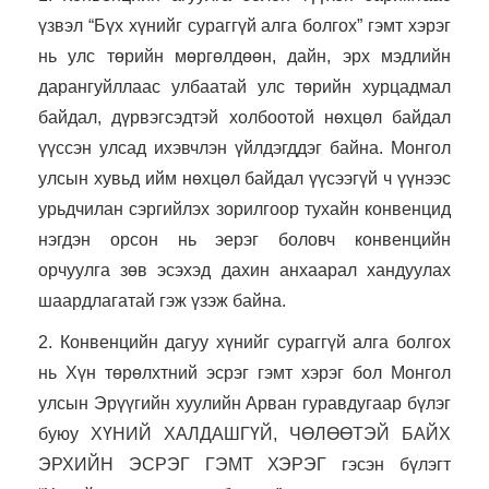
үзвэл “Бүх хүнийг сураггүй алга болгох” гэмт хэрэг
нь улс төрийн мөргөлдөөн, дайн, эрх мэдлийн
дарангуйллаас улбаатай улс төрийн хурцадмал
байдал, дүрвэгсэдтэй холбоотой нөхцөл байдал
үүссэн улсад ихэвчлэн үйлдэгддэг байна. Монгол
улсын хувьд ийм нөхцөл байдал үүсээгүй ч үүнээс
урьдчилан сэргийлэх зорилгоор тухайн конвенцид
нэгдэн орсон нь эерэг боловч конвенцийн
орчуулга зөв эсэхэд дахин анхаарал хандуулах
шаардлагатай гэж үзэж байна.
2. Конвенцийн дагуу хүнийг сураггүй алга болгох
нь Хүн төрөлхтний эсрэг гэмт хэрэг бол Монгол
улсын Эрүүгийн хуулийн Арван гуравдугаар бүлэг
буюу ХҮНИЙ ХАЛДАШГҮЙ, ЧӨЛӨӨТЭЙ БАЙХ
ЭРХИЙН ЭСРЭГ ГЭМТ ХЭРЭГ гэсэн бүлэгт