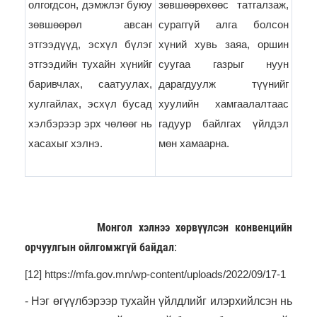
олгогдсон, дэмжлэг буюу
зөвшөөрөхөөс татгалзаж,
зөвшөөрөл авсан
сураггүй алга болсон
этгээдүүд, эсхүл бүлэг
хүний ​​хувь заяа, оршин
этгээдийн тухайн хүнийг
суугаа газрыг нуун
баривчлах, саатуулах,
дарагдуулж түүнийг
хулгайлах, эсхүл бусад
хуулийн хамгаалалтаас
хэлбэрээр эрх чөлөөг нь
гадуур байлгах үйлдэл
хасахыг хэлнэ.
мөн хамаарна.
Монгол хэлнээ хөрвүүлсэн конвенцийн
орчуулгын ойлгомжгүй байдал
:
[12]
https://mfa.gov.mn/wp-content/uploads/2022/09/17-1
- Нэг өгүүлбэрээр тухайн үйлдлийг илэрхийлсэн нь