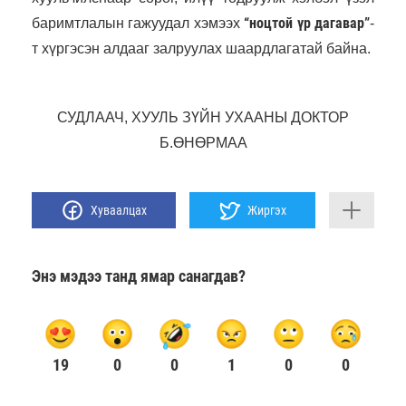
“ноцтой үр дагавар”
баримтлалын гажуудал хэмээх
-
т хүргэсэн алдааг залруулах шаардлагатай байна.
СУДЛААЧ, ХУУЛЬ ЗҮЙН УХААНЫ ДОКТОР
Б.ӨНӨРМАА
Хуваалцах
Жиргэх
Энэ мэдээ танд ямар санагдав?
19
0
0
1
0
0