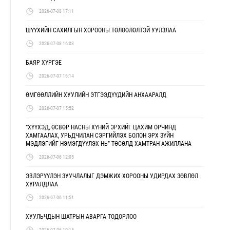
2026-07-08 17:11
ШҮҮХИЙН САХИЛГЫН ХОРООНЫ ТӨЛӨӨЛӨЛТЭЙ УУЛЗЛАА
2026-07-08 16:03
БАЯР ХҮРГЭЕ
2026-07-07 16:14
ӨМГӨӨЛЛИЙН ХУУЛИЙН ЭТГЭЭДҮҮДИЙН АНХААРАЛД
2026-07-07 15:52
“ХҮҮХЭД, ӨСВӨР НАСНЫ ХҮНИЙ ЭРХИЙГ ЦАХИМ ОРЧИНД
ХАМГААЛАХ, УРЬДЧИЛАН СЭРГИЙЛЭХ БОЛОН ЭРХ ЗҮЙН
МЭДЛЭГИЙГ НЭМЭГДҮҮЛЭХ НЬ” ТӨСӨЛД ХАМТРАН АЖИЛЛАНА
2026-07-06 12:05
ЭВЛЭРҮҮЛЭН ЗУУЧЛАЛЫГ ДЭМЖИХ ХОРООНЫ УДИРДАХ ЗӨВЛӨЛ
ХУРАЛДЛАА
2026-07-06 11:51
ХУУЛЬЧДЫН ШАТРЫН АВАРГА ТОДОРЛОО
2026-07-06 10:15