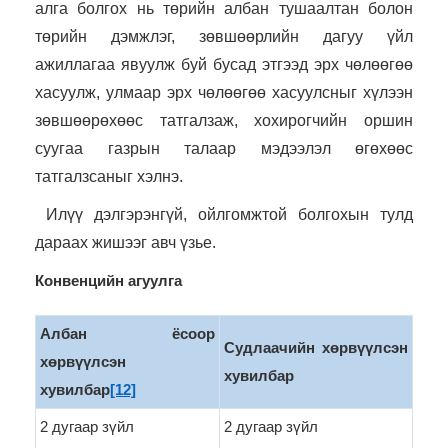
алга болгох нь төрийн албан тушаалтан болон
төрийн дэмжлэг, зөвшөөрлийн дагуу үйл
ажиллагаа явуулж буй бусад этгээд эрх чөлөөгөө
хасуулж, улмаар эрх чөлөөгөө хасуулсныг хүлээн
зөвшөөрөхөөс татгалзаж, хохирогчийн оршин
суугаа газрын талаар мэдээлэл өгөхөөс
татгалзсаныг хэлнэ.
Илүү дэлгэрэнгүй, ойлгомжтой болгохын тулд
дараах жишээг авч үзье.
Конвенцийн агуулга
Албан ёсоор
Судлаачийн хөрвүүлсэн
хөрвүүлсэн
хувилбар
хувилбар
[12]
2 дугаар зүйл
2 дугаар зүйл