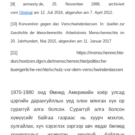
[9]
amnesty.de, 25. November 1999, archiviert
vom
Original
am 12. Juli 2016; abgerufen am 7. April 2012.
[10]
Konvention gegen das Verschwindenlassen.
In:
Quellen zur
Geschichte der Menschenrechte.
Arbeitskreis Menschenrechte im
20. Jahrhundert, Mai 2015, abgerufen am 11. Januar 2017
[11]
https://menschenrechte-
durchsetzen.dgvn.de/menschenrechte/politische-
buergerliche-rechte/schutz-vor-dem-verschwindenlassen
1970-1980 онд Өмнөд Америкийн хоёр улсад
цэргийн дарангуйллын үед олон мянган хүн ор
сураггүй алга болсон. Сураггүй алга болсон
хүмүүсийг байгаа газраас нь хуурч мэхлэх,
хулгайлах, хүч хэрэглэх зэргээр авч явдаг бөгөөд
хохирогчдыг ихэвчлэн аюулгүй байдлын