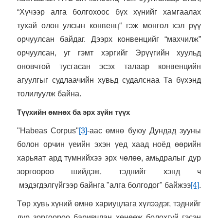
“Хүчээр алга болгохоос бүх хүнийг хамгаалах
тухай олон улсын конвенц“ гэж монгол хэл рүү
орчуулсан байдаг. Дээрх конвенцийг “махчилж”
орчуулсан, уг гэмт хэргийг Эрүүгийн хуульд
оновчтой тусгасан эсэх талаар конвенцийн
агуулгыг судлаачийн хувьд судалснаа Та бүхэнд
толилуулж байна.
Түүхийн өмнөх ба эрх зүйн түүх
"Habeas Corpus"
[3]
-
аас өмнө буюу Дундад зууны
болон орчин үеийн эхэн үед хаад ноёд өөрийн
харьяат ард түмнийхээ эрх чөлөө, амьдралыг дур
зоргоороо шийдэж, тэднийг хэнд ч
мэдэгдэлгүйгээр байнга "алга болгодог" байжээ
[4]
.
Төр хувь хүний ​​өмнө хариуцлага хүлээдэг, тэднийг
дур зоргоороо баривчлан хөнөөж болохгүй гэсэн