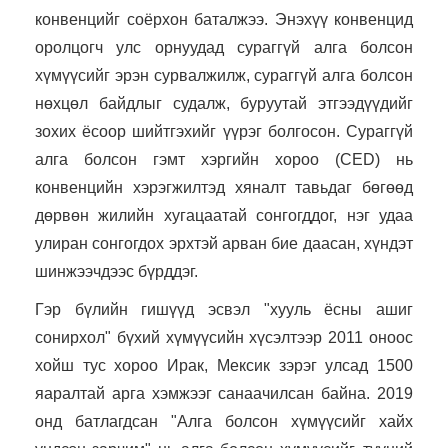
конвенцийг соёрхон баталжээ. Энэхүү конвенцид
оролцогч улс орнуудад сураггүй алга болсон
хүмүүсийг эрэн сурвалжилж, сураггүй алга болсон
нөхцөл байдлыг судалж, буруутай этгээдүүдийг
зохих ёсоор шийтгэхийг үүрэг болгосон. Сураггүй
алга болсон гэмт хэргийн хороо (CED) нь
конвенцийн хэрэгжилтэд хяналт тавьдаг бөгөөд
дөрвөн жилийн хугацаатай сонгогддог, нэг удаа
улиран сонгогдох эрхтэй арван бие даасан, хүндэт
шинжээчдээс бүрддэг.
Гэр бүлийн гишүүд эсвэл "хууль ёсны ашиг
сонирхол" бүхий хүмүүсийн хүсэлтээр 2011 оноос
хойш тус хороо Ирак, Мексик зэрэг улсад 1500
яаралтай арга хэмжээг санаачилсан байна. 2019
онд батлагдсан "Алга болсон хүмүүсийг хайх