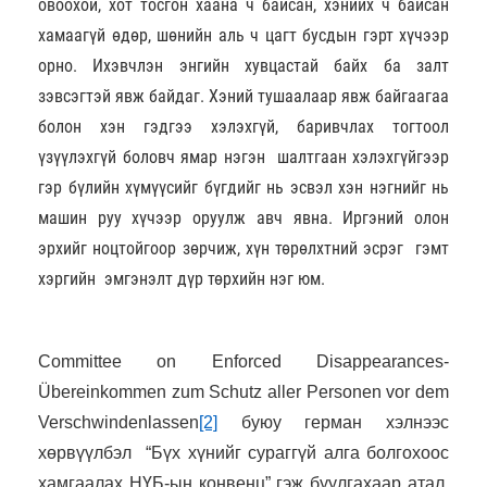
овоохой, хот тосгон хаана ч байсан, хэнийх ч байсан
хамаагүй өдөр, шөнийн аль ч цагт бусдын гэрт хүчээр
орно. Ихэвчлэн энгийн хувцастай байх ба залт
зэвсэгтэй явж байдаг. Хэний тушаалаар явж байгаагаа
болон хэн гэдгээ хэлэхгүй, баривчлах тогтоол
үзүүлэхгүй боловч ямар нэгэн шалтгаан хэлэхгүйгээр
гэр бүлийн хүмүүсийг бүгдийг нь эсвэл хэн нэгнийг нь
машин руу хүчээр оруулж авч явна. Иргэний олон
эрхийг ноцтойгоор зөрчиж, хүн төрөлхтний эсрэг гэмт
хэргийн эмгэнэлт дүр төрхийн нэг юм.
Committee on Enforced Disappearances-
Übereinkommen zum Schutz aller Personen vor dem
Verschwindenlassen
[2]
буюу герман хэлнээс
хөрвүүлбэл “Бүх хүнийг сураггүй алга болгохоос
хамгаалах НҮБ-ын конвенц” гэж буулгахаар атал,