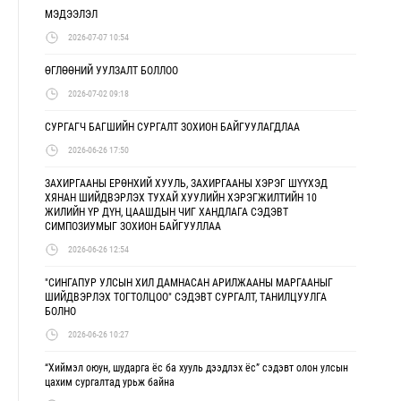
МЭДЭЭЛЭЛ
2026-07-07 10:54
ӨГЛӨӨНИЙ УУЛЗАЛТ БОЛЛОО
2026-07-02 09:18
СУРГАГЧ БАГШИЙН СУРГАЛТ ЗОХИОН БАЙГУУЛАГДЛАА
2026-06-26 17:50
ЗАХИРГААНЫ ЕРӨНХИЙ ХУУЛЬ, ЗАХИРГААНЫ ХЭРЭГ ШҮҮХЭД
ХЯНАН ШИЙДВЭРЛЭХ ТУХАЙ ХУУЛИЙН ХЭРЭГЖИЛТИЙН 10
ЖИЛИЙН ҮР ДҮН, ЦААШДЫН ЧИГ ХАНДЛАГА СЭДЭВТ
СИМПОЗИУМЫГ ЗОХИОН БАЙГУУЛЛАА
2026-06-26 12:54
"СИНГАПУР УЛСЫН ХИЛ ДАМНАСАН АРИЛЖААНЫ МАРГААНЫГ
ШИЙДВЭРЛЭХ ТОГТОЛЦОО" СЭДЭВТ СУРГАЛТ, ТАНИЛЦУУЛГА
БОЛНО
2026-06-26 10:27
“Хиймэл оюун, шударга ёс ба хууль дээдлэх ёс” сэдэвт олон улсын
цахим сургалтад урьж байна