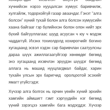
хүчнийхэн нэрээ нууцалсан хүмүүс баривчилж,
хулгайлж, тодорхойгүй газар аваачдаг. Гэнэт "алга
болсон" хүний тухай болон алга болсон хүмүүсийн
хаана байгааг гэр бүлийнхэн болон олон нийт эрх
бүхий байгууллагаас шууд асуусан ч юу ч мэдэж
чаддаггүй. Ихэнх тохиолдолд хохирогчийг богино
хугацаанд эсвэл хэдэн сар баривчлан саатуулсны
дараа шүүх ажиллагаагүйгээр хөнөөдөг бөгөөд
энэ хугацаанд ихэвчлэн эрүүдэн шүүдэг бөгөөд
аллага нь машид нууцлагдмал байдаг, харин
тухайн улсын эрх баригчид оролцоотой эсэхийг
ямагт үгүйсгэдэг.
Хүчээр алга болгох нь орчин үеийн хүний ​​эрхийн
хамгийн аймшигт гэмт хэргүүдийн нэг бөгөөд
үүний зэрэгцээ хамгийн бага мэдэгддэг. Хүчээр