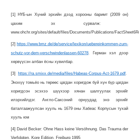
[1]
НҮБ-ын Хүний эрхийн дээд хорооны баримт
(2009
он
)
цахим эх сурвалж:
www.ohchr.org/sites/default/files/Documents/Publications/FactSheet6
[2]
https://www.bmz.de/de/service/lexikon/uebereinkommen-zum-
schutz-vor-dem-verschwindenlassen-60278
. Герман хэл дээр
хөрвүүсэн албан ёсны хувилбар.
[3]
https://ra.smixx.de/media/files/Habeas-Corpus-Act-1679.pdf
.
Энэхүү томьёо нь төрөөс цагдан хоригдож буй хүн бүр цагдан
хоригдсон эсэхээ шүүхээр хянан шалгуулах эрхийг
илэрхийлдэг. Англо-Саксоний орнуудад энэ эрхийг
баталгаажуулсан хууль нь 1679 оны Хабеас Корпусын тухай
хууль юм
[4]
David Becker: Ohne Hass keine Versöhnung. Das Trauma der
Verfolgten. Kore Edition, Freiburg 1995