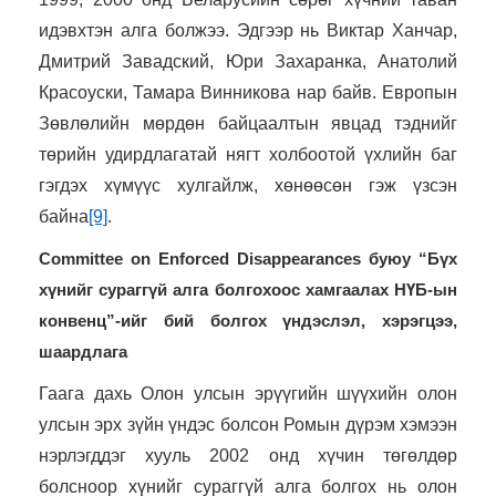
идэвхтэн алга болжээ. Эдгээр нь Виктар Ханчар,
Дмитрий Завадский, Юри Захаранка, Анатолий
Красоуски, Тамара Винникова нар байв. Европын
Зөвлөлийн мөрдөн байцаалтын явцад тэднийг
төрийн удирдлагатай нягт холбоотой үхлийн баг
гэгдэх хүмүүс хулгайлж, хөнөөсөн гэж үзсэн
байна
[9]
.
Committee on Enforced Disappearances буюу “Бүх
хүнийг сураггүй алга болгохоос хамгаалах НҮБ-ын
конвенц”-ийг бий болгох үндэслэл, хэрэгцээ,
шаардлага
Гаага дахь Олон улсын эрүүгийн шүүхийн олон
улсын эрх зүйн үндэс болсон Ромын дүрэм хэмээн
нэрлэгддэг хууль 2002 онд хүчин төгөлдөр
болсноор хүнийг сураггүй алга болгох нь олон