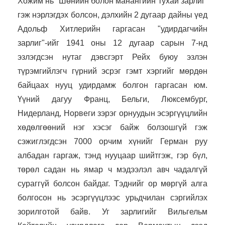
Хожим нь “Шөнийн болон манангийн тухай зарлиг”
гэж нэрлэгдэх болсон, дэлхийн 2 дугаар дайны үед
Адольф Хитлерийн гаргасан "удирдагчийн
зарлиг"-ийг 1941 оны 12 дугаар сарын 7-нд
эзлэгдсэн нутаг дэвсгэрт Рейх буюу эзлэн
түрэмгийлэгч гүрний эсрэг гэмт хэргийг мөрдөн
байцаах нууц удирдамж болгон гаргасан юм.
Үүний дагуу Франц, Бельги, Люксембург,
Нидерланд, Норвеги зэрэг орнуудын эсэргүүцлийн
хөдөлгөөний нэг хэсэг байж болзошгүй гэж
сэжиглэгдсэн 7000 орчим хүнийг Герман руу
албадан гаргаж, тэнд нууцаар шийтгэж, гэр бүл,
төрөл садан нь ямар ч мэдээлэл авч чадалгүй
сураггүй болсон байдаг. Тэднийг ор мөргүй алга
болгосон нь эсэргүүцлээс урьдчилан сэргийлэх
зорилготой байв. Уг зарлигийг Вильгельм