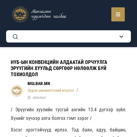
Монголын
хуульчдын холбоо
НҮБ-ЫН КОНВЕНЦИЙН АЛДААТАЙ ОРЧУУЛГА
ЭРҮҮГИЙН ХУУЛЬД СӨРГӨӨР НӨЛӨӨЛЖ БУЙ
ТОХИОЛДОЛ
MGLBAR.MN
Эрдэм шинжилгээний өгүүлэл
2023-05-31
/ Эрүүгийн хуулийн тусгай ангийн 13.4 дүгээр зүйл:
Хүнийг хүчээр алга болгох гэмт хэрэг /
Хэсэг эрэгтэйчүүд ирлээ. Тэд баян, ядуу, байшин,