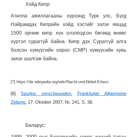
Хойд Кипр:
Атилла ажиллагааны хүрээнд Турк улс, Бүгд
Найрамдах Киприйн хойд хэсгийг эзлэх явцад
1500 орчим кипр хүн олзлогдсон бөгөөд өнөөг
хүртэл сураггүй байна. Кипр дэх Сураггүй алга
болсон хүмүүсийн хороо (CMP) хүмүүсийн хувь
заяаг шалгаж байна.
[7]
https://de.wikipedia.org/wiki/Nacht-und-Nebel-Erlass
[8]
Spurlos verschwunden.
Frankfurter Allgemeine
Zeitung
, 17. Oktober 2007, Nr. 241, S. 38.
Беларус:
1999, 2000 онд Беларусийн сөрөг хүчний таван