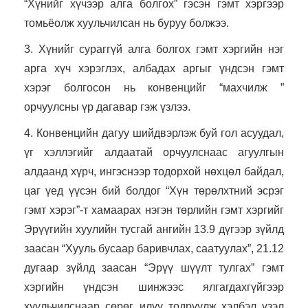
“Хүнийг хүчээр алга болгох” гэсэн гэмт хэргээр
томьёолж хуульчилсан нь буруу болжээ.
3. Хүнийг сураггүй алга болгох гэмт хэргийн нэг
арга хүч хэрэглэх, албадах аргыг үндсэн гэмт
хэрэг болгосон нь конвенцийг “махчилж ”
орчуулсны үр дагавар гэж үзлээ.
4. Конвенцийн дагуу шийдвэрлэж буй гол асуудал,
үг хэллэгийг алдаатай орчуулснаас агуулгын
алдаанд хүрч, ингэснээр тодорхой нөхцөл байдал,
цаг үед үүсэн бий болдог “Хүн төрөлхтний эсрэг
гэмт хэрэг”-т хамаарах нэгэн төрлийн гэмт хэргийг
Эрүүгийн хуулийн тусгай ангийн 13.9 дүгээр зүйлд
заасан “Хууль бусаар баривчлах, саатуулах”, 21.12
дугаар зүйлд заасан “Эрүү шүүлт тулгах” гэмт
хэргийн үндсэн шинжээс ялгагдахгүйгээр
хуульчилснаар сөрөг, илүү тодруулж хэлбэл үзэл