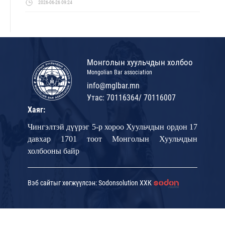
2026-06-26 09:24
Монголын хуульчдын холбоо
Mongolian Bar association
info@mglbar.mn
Утас: 70116364/ 70116007
Хаяг:
Чингэлтэй дүүрэг 5-р хороо Хуульчдын ордон 17
давхар 1701 тоот Монголын Хуульчдын
холбооны байр
Вэб сайтыг хөгжүүлсэн: Sodonsolution ХХК