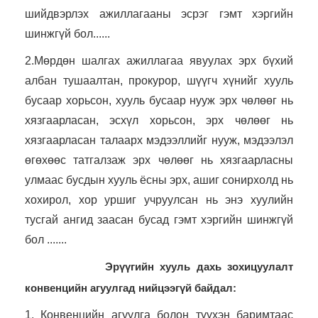
шийдвэрлэх ажиллагааны эсрэг гэмт хэргийн
шинжгүй бол......
2.Мөрдөн шалгах ажиллагаа явуулах эрх бүхий
албан тушаалтан, прокурор, шүүгч хүнийг хууль
бусаар хорьсон, хууль бусаар нууж эрх чөлөөг нь
хязгаарласан, эсхүл хорьсон, эрх чөлөөг нь
хязгаарласан талаарх мэдээллийг нууж, мэдээлэл
өгөхөөс татгалзаж эрх чөлөөг нь хязгаарласны
улмаас бусдын хууль ёсны эрх, ашиг сонирхолд нь
хохирол, хор уршиг учруулсан нь энэ хуулийн
тусгай ангид заасан бусад гэмт хэргийн шинжгүй
бол .......
Эрүүгийн хууль дахь зохицуулалт
конвенцийн агуулгад нийцээгүй байдал:
1. Конвенцийн агуулга болон түүхэн баримтаас