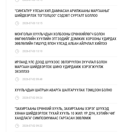
"СИНГАПУР УЛСЫН ХИЛ ДАМНАСАН АРИЛЖААНЫ МАРГААНЫГ
ШИЙДВЭРЛЭХ ТОГТОЛЦОО" СЭДЭВТ СУРГАЛТ БОЛЛОО
2026-07-03 13:15
МОНГОЛЫН ХУУЛЬЧДЫН ХОЛБООНЫ ЕРӨНХИЙЛӨГЧ БОЛОН
ӨМГӨӨЛЛИЙН ХУУЛИЙН ЭТГЭЭДИЙГ ДЭМЖИХ ХОРООНЫ УДИРДАХ
ЗӨВЛӨЛИЙН ГИШҮҮД ЯПОН УЛСАД АЛБАН АЙЛЧЛАЛ ХИЙЛЭЭ
2026-07-03 13:10
ИРЛАНД УЛС ДЭЭД ШҮҮХЭЭС ЭВЛЭРҮҮЛЭН ЗУУЧЛАЛ БОЛОН
МАРГААН ШИЙДВЭРЛЭХ ШИНЭ УДИРДАМЖ ХЭРЭГЖҮҮЛЖ
ЭХЭЛЛЭЭ
2026-07-02 09:48
ХУУЛЬЧДЫН ШАТРЫН АВАРГА ШАЛГАРУУЛАХ ТЭМЦЭЭН БОЛНО
2026-07-02 09:24
“ЗАХИРГААНЫ ЕРӨНХИЙ ХУУЛЬ, ЗАХИРГААНЫ ХЭРЭГ ШҮҮХЭД
ХЯНАН ШИЙДВЭРЛЭХ ТУХАЙ ХУУЛЬ 10 ЖИЛ: ҮР ДҮН, ХЭТИЙН ЧИГ
ХАНДЛАГА” СИМПОЗИУМААС ГАРГАСАН ЗӨВЛӨМЖ
2026-07-02 09:22