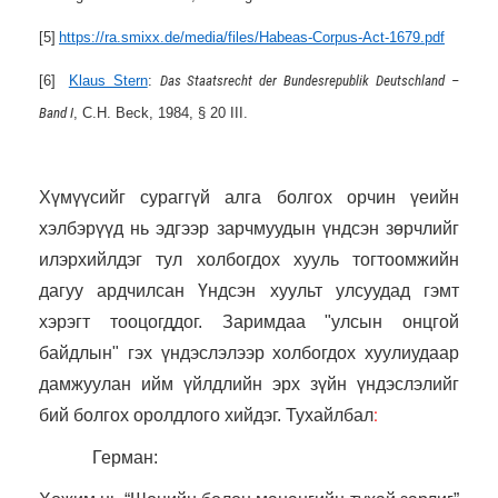
[5]
https://ra.smixx.de/media/files/Habeas-Corpus-Act-1679.pdf
[6]
Klaus Stern
:
Das Staatsrecht der Bundesrepublik Deutschland –
Band I
, C.H. Beck, 1984, § 20 III.
Хүмүүсийг сураггүй алга болгох орчин үеийн
хэлбэрүүд нь эдгээр зарчмуудын үндсэн зөрчлийг
илэрхийлдэг тул холбогдох хууль тогтоомжийн
дагуу ардчилсан Үндсэн хуульт улсуудад гэмт
хэрэгт тооцогддог. Заримдаа "улсын онцгой
байдлын" гэх үндэслэлээр холбогдох хуулиудаар
дамжуулан ийм үйлдлийн эрх зүйн үндэслэлийг
:
бий болгох оролдлого хийдэг. Тухайлбал
Герман: