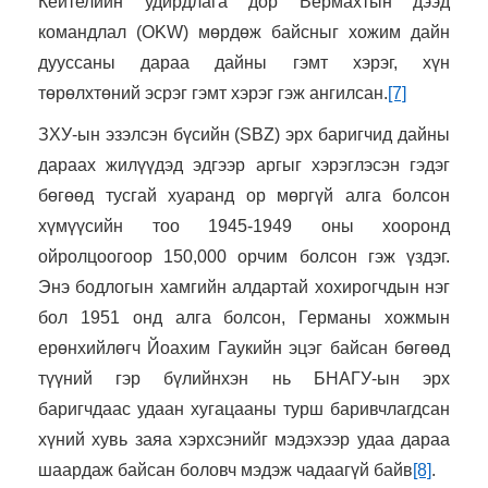
Кейтелийн удирдлага дор Вермахтын дээд
командлал (OKW) мөрдөж байсныг хожим дайн
дууссаны дараа дайны гэмт хэрэг, хүн
төрөлхтөний эсрэг гэмт хэрэг гэж ангилсан.
[7]
ЗХУ-ын эзэлсэн бүсийн (SBZ) эрх баригчид дайны
дараах жилүүдэд эдгээр аргыг хэрэглэсэн гэдэг
бөгөөд тусгай хуаранд ор мөргүй алга болсон
хүмүүсийн тоо 1945-1949 оны хооронд
ойролцоогоор 150,000 орчим болсон гэж үздэг.
Энэ бодлогын хамгийн алдартай хохирогчдын нэг
бол 1951 онд алга болсон, Германы хожмын
ерөнхийлөгч Йоахим Гаукийн эцэг байсан бөгөөд
түүний гэр бүлийнхэн нь БНАГУ-ын эрх
баригчдаас удаан хугацааны турш баривчлагдсан
хүний ​​хувь заяа хэрхсэнийг мэдэхээр удаа дараа
шаардаж байсан боловч мэдэж чадаагүй байв
[8]
.