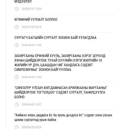
МЭДЭЭЛЭЛ
2026-07-07 10:54
ӨГЛӨӨНИЙ УУЛЗАЛТ БОЛЛОО
2026-07-02 09:18
СУРГАГЧ БАГШИЙН СУРГАЛТ ЗОХИОН БАЙГУУЛАГДЛАА
2026-06-26 17:50
ЗАХИРГААНЫ ЕРӨНХИЙ ХУУЛЬ, ЗАХИРГААНЫ ХЭРЭГ ШҮҮХЭД
ХЯНАН ШИЙДВЭРЛЭХ ТУХАЙ ХУУЛИЙН ХЭРЭГЖИЛТИЙН 10
ЖИЛИЙН ҮР ДҮН, ЦААШДЫН ЧИГ ХАНДЛАГА СЭДЭВТ
СИМПОЗИУМЫГ ЗОХИОН БАЙГУУЛЛАА
2026-06-26 12:54
"СИНГАПУР УЛСЫН ХИЛ ДАМНАСАН АРИЛЖААНЫ МАРГААНЫГ
ШИЙДВЭРЛЭХ ТОГТОЛЦОО" СЭДЭВТ СУРГАЛТ, ТАНИЛЦУУЛГА
БОЛНО
2026-06-26 10:27
“Хиймэл оюун, шударга ёс ба хууль дээдлэх ёс” сэдэвт олон улсын
цахим сургалтад урьж байна
2026-06-26 09:24