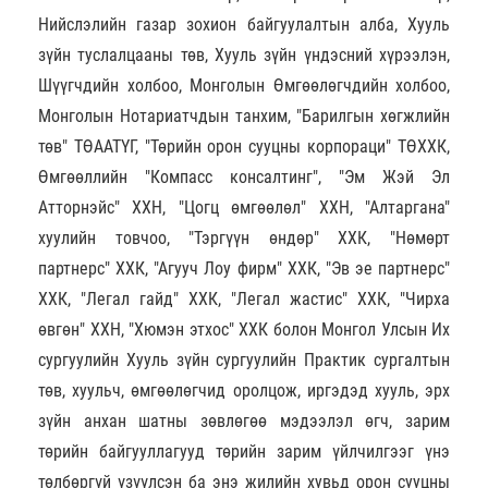
Нийслэлийн газар зохион байгуулалтын алба, Хууль
зүйн туслалцааны төв, Хууль зүйн үндэсний хүрээлэн,
Шүүгчдийн холбоо, Монголын Өмгөөлөгчдийн холбоо,
Монголын Нотариатчдын танхим, "Барилгын хөгжлийн
төв" ТӨААТҮГ, "Төрийн орон сууцны корпораци" TӨХХК,
Өмгөөллийн "Компасс консалтинг", "Эм Жэй Эл
Атторнэйс" ХХН, "Цогц өмгөөлөл" ХХН, "Алтаргана"
хуулийн товчоо, "Тэргүүн өндөр" ХХК, "Нөмөрт
партнерс" ХХК, "Агууч Лоу фирм" ХХК, "Эв эе партнерс"
ХХК, "Легал гайд" ХХК, "Легал жастис" ХХК, "Чирха
өвгөн" ХХН, "Хюмэн этхос" ХХК болон Монгол Улсын Их
сургуулийн Хууль зүйн сургуулийн Практик сургалтын
төв, хуульч, өмгөөлөгчид оролцож, иргэдэд хууль, эрх
зүйн анхан шатны зөвлөгөө мэдээлэл өгч, зарим
төрийн байгууллагууд төрийн зарим үйлчилгээг үнэ
төлбөргүй үзүүлсэн ба энэ жилийн хувьд орон сууцны