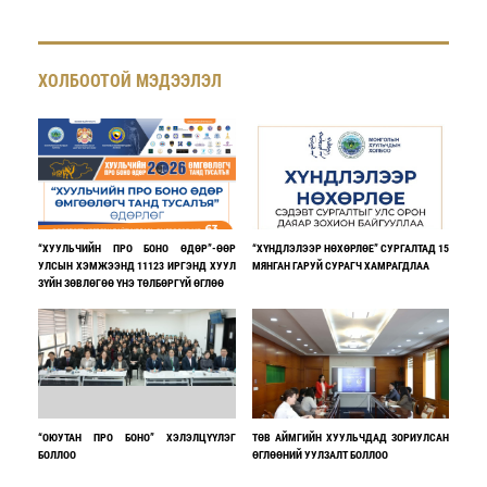
ХОЛБООТОЙ МЭДЭЭЛЭЛ
“ХУУЛЬЧИЙН ПРО БОНО ӨДӨР”-ӨӨР
“ХҮНДЛЭЛЭЭР НӨХӨРЛӨЕ” СУРГАЛТАД 15
УЛСЫН ХЭМЖЭЭНД 11123 ИРГЭНД ХУУЛ
МЯНГАН ГАРУЙ СУРАГЧ ХАМРАГДЛАА
ЗҮЙН ЗӨВЛӨГӨӨ ҮНЭ ТӨЛБӨРГҮЙ ӨГЛӨӨ
“ОЮУТАН ПРО БОНО” ХЭЛЭЛЦҮҮЛЭГ
ТӨВ АЙМГИЙН ХУУЛЬЧДАД ЗОРИУЛСАН
БОЛЛОО
ӨГЛӨӨНИЙ УУЛЗАЛТ БОЛЛОО