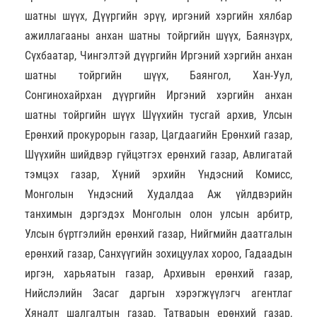
шатны шүүх, Дүүргийн эрүү, иргэний хэргийн хялбар
ажиллагааны анхан шатны тойргийн шүүх, Баянзүрх,
Сүхбаатар, Чингэлтэй дүүргийн Иргэний хэргийн анхан
шатны тойргийн шүүх, Баянгол, Хан-Уул,
Сонгинохайрхан дүүргийн Иргэний хэргийн анхан
шатны тойргийн шүүх Шүүхийн тусгай архив, Улсын
Ерөнхий прокурорын газар, Цагдаагийн Ерөнхий газар,
Шүүхийн шийдвэр гүйцэтгэх ерөнхий газар, Авлигатай
тэмцэх газар, Хүний эрхийн Үндэсний Комисс,
Монголын Үндэсний Худалдаа Аж үйлдвэрийн
танхимын дэргэдэх Монголын олон улсын арбитр,
Улсын бүртгэлийн ерөнхий газар, Нийгмийн даатгалын
ерөнхий газар, Санхүүгийн зохицуулах хороо, Гадаадын
иргэн, харьяатын газар, Архивын ерөнхий газар,
Нийслэлийн Засаг даргын хэрэгжүүлэгч агентлаг
Хяналт шалгалтын газар, Татварын ерөнхий газар,