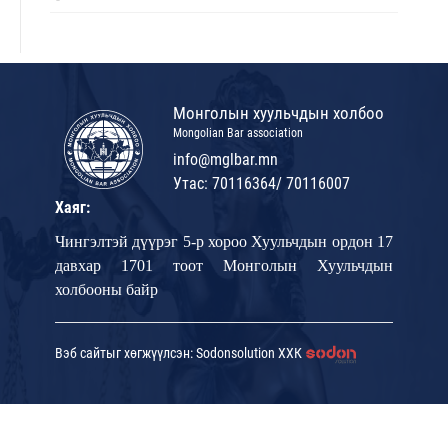
Монголын хуульчдын холбоо
Mongolian Bar association
info@mglbar.mn
Утас: 70116364/ 70116007
Хаяг:
Чингэлтэй дүүрэг 5-р хороо Хуульчдын ордон 17
давхар 1701 тоот Монголын Хуульчдын
холбооны байр
Вэб сайтыг хөгжүүлсэн: Sodonsolution ХХК