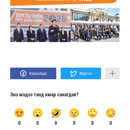
Хуваалцах
Жиргэх
Энэ мэдээ танд ямар санагдав?
0
0
0
0
0
0