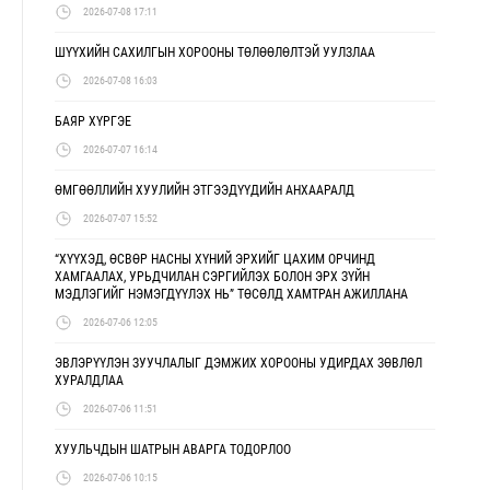
2026-07-08 17:11
ШҮҮХИЙН САХИЛГЫН ХОРООНЫ ТӨЛӨӨЛӨЛТЭЙ УУЛЗЛАА
2026-07-08 16:03
БАЯР ХҮРГЭЕ
2026-07-07 16:14
ӨМГӨӨЛЛИЙН ХУУЛИЙН ЭТГЭЭДҮҮДИЙН АНХААРАЛД
2026-07-07 15:52
“ХҮҮХЭД, ӨСВӨР НАСНЫ ХҮНИЙ ЭРХИЙГ ЦАХИМ ОРЧИНД
ХАМГААЛАХ, УРЬДЧИЛАН СЭРГИЙЛЭХ БОЛОН ЭРХ ЗҮЙН
МЭДЛЭГИЙГ НЭМЭГДҮҮЛЭХ НЬ” ТӨСӨЛД ХАМТРАН АЖИЛЛАНА
2026-07-06 12:05
ЭВЛЭРҮҮЛЭН ЗУУЧЛАЛЫГ ДЭМЖИХ ХОРООНЫ УДИРДАХ ЗӨВЛӨЛ
ХУРАЛДЛАА
2026-07-06 11:51
ХУУЛЬЧДЫН ШАТРЫН АВАРГА ТОДОРЛОО
2026-07-06 10:15