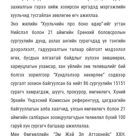
захиалгын гэрээ хийж хохирсон иргэдэд мэргэжлийн
хуульчид тусгайлан зөвлөгөө өгч ажиллаа.
Энэ жилийн “Хуульчийн про боно өдөр”-ийг угтан
Нийслэл болон 21 аймгийн Ерөнхий боловсролын
сургуулийн дунд, ахлах ангийн сурагчдад үе тэнгийн
дээрэлхэлт, гадуурхалтын талаар ойлголт мэдээлэл
өгөх, бусдын ялгаатай байдлыг хүлээн зөвшөөрөх,
хариуцлагын ухамсар, зан үйлийн зөв төлөвшлийг бий
болгох зорилгоор “Хүндлэлээр нөхөрлөе” сэдвээр
сургалт зохион байгуулсан ба нийт 86 сургуулийн 15151
сурагч хамрагдаж, шүүгч, прокурор, өмгөөлөгч, Хүний
Эрхийн Үндэсний Комиссын референтүүд, цагдаагийн
байгууллагын алба хаагчид, улсын өмгөөлөгч болон 21
аймгийн салбарын зохицуулагчдын төлөөлөл бүхий 100
гаруй хүн сургагч багшаар ажиллалаа.
Мөн Өмгөөллийн "Эм Жэй Эл Атторнейс" ХХН,