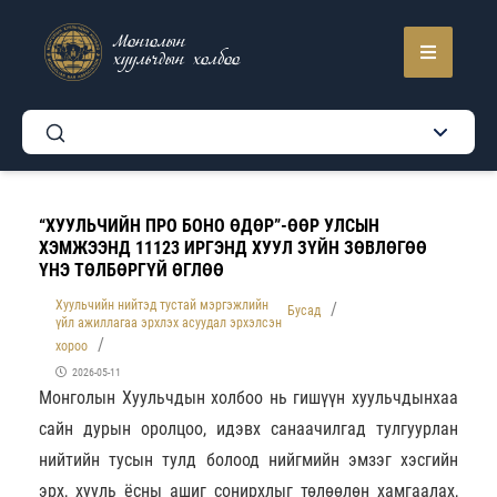
Монголын
хуульчдын холбоо
“ХУУЛЬЧИЙН ПРО БОНО ӨДӨР”-ӨӨР УЛСЫН
ХЭМЖЭЭНД 11123 ИРГЭНД ХУУЛ ЗҮЙН ЗӨВЛӨГӨӨ
ҮНЭ ТӨЛБӨРГҮЙ ӨГЛӨӨ
Хуульчийн нийтэд тустай мэргэжлийн
Бусад
үйл ажиллагаа эрхлэх асуудал эрхэлсэн
хороо
2026-05-11
Монголын Хуульчдын холбоо нь гишүүн хуульчдынхаа
сайн дурын оролцоо, идэвх санаачилгад тулгуурлан
нийтийн тусын тулд болоод нийгмийн эмзэг хэсгийн
эрх, хууль ёсны ашиг сонирхлыг төлөөлөн хамгаалах,