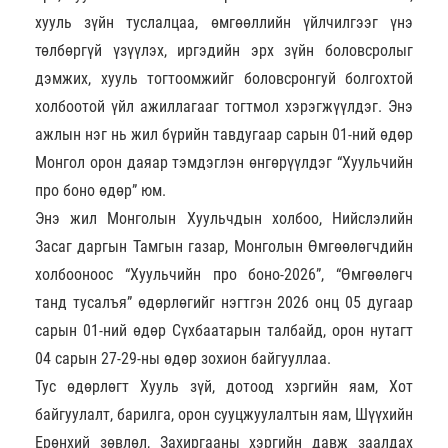
хууль зүйн туслалцаа, өмгөөллийн үйлчилгээг үнэ
төлбөргүй үзүүлэх, иргэдийн эрх зүйн боловсролыг
дэмжих, хууль тогтоомжийг боловсронгуй болгохтой
холбоотой үйл ажиллагааг тогтмол хэрэгжүүлдэг. Энэ
ажлын нэг нь жил бүрийн тавдугаар сарын 01-ний өдөр
Монгол орон даяар тэмдэглэн өнгөрүүлдэг “Хуульчийн
про боно өдөр” юм.
Энэ жил Монголын Хуульчдын холбоо, Нийслэлийн
Засаг даргын Тамгын газар, Монголын Өмгөөлөгчдийн
холбооноос “Хуульчийн про боно-2026”, “Өмгөөлөгч
танд тусалъя” өдөрлөгийг нэгтгэн 2026 онц 05 дугаар
сарын 01-ний өдөр Сүхбаатарын талбайд, орон нутагт
04 сарын 27-29-ны өдөр зохион байгууллаа.
Тус өдөрлөгт Хууль зүй, дотоод хэргийн яам, Хот
байгуулалт, барилга, орон сууцжуулалтын яам, Шүүхийн
Ерөнхий зөвлөл, Захиргааны хэргийн давж заалдах