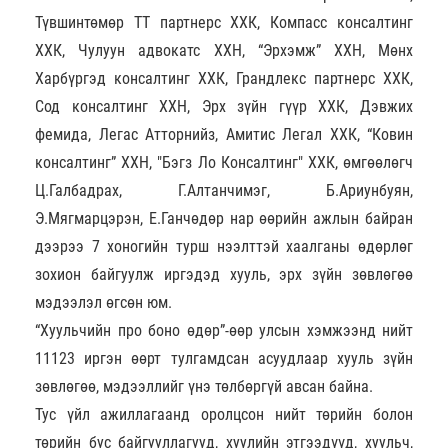
Түвшинтөмөр ТТ партнерс ХХК, Компасс консалтинг
ХХК, Чулуун адвокатс ХХН, “Эрхэмж” ХХН, Мөнх
Харбүргэд консалтинг ХХК, Грандлекс партнерс ХХК,
Сод консалтинг ХХН, Эрх зүйн гүүр ХХК, Дэвжих
фемида, Легас Атторнийз, Амитис Легал ХХК, “Ковин
консалтинг” ХХН, "Бэгз Ло Консалтинг" ХХК, өмгөөлөгч
Ц.Галбадрах, Г.Алтанчимэг, Б.Ариунбуян,
Э.Мягмарцэрэн, Е.Ганчөдөр нар өөрийн ажлын байран
дээрээ 7 хоногийн турш нээлттэй хаалганы өдөрлөг
зохион байгуулж иргэдэд хууль, эрх зүйн зөвлөгөө
мэдээлэл өгсөн юм.
“Хуульчийн про боно өдөр”-өөр улсын хэмжээнд нийт
11123 иргэн өөрт тулгамдсан асуудлаар хууль зүйн
зөвлөгөө, мэдээллийг үнэ төлбөргүй авсан байна.
Тус үйл ажиллагаанд оролцсон нийт төрийн болон
төрийн бус байгууллагууд, хуулийн этгээдүүд, хуульч,