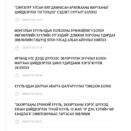
"СИНГАПУР УЛСЫН ХИЛ ДАМНАСАН АРИЛЖААНЫ МАРГААНЫГ
ШИЙДВЭРЛЭХ ТОГТОЛЦОО" СЭДЭВТ СУРГАЛТ БОЛЛОО
2026-07-03 13:15
МОНГОЛЫН ХУУЛЬЧДЫН ХОЛБООНЫ ЕРӨНХИЙЛӨГЧ БОЛОН
ӨМГӨӨЛЛИЙН ХУУЛИЙН ЭТГЭЭДИЙГ ДЭМЖИХ ХОРООНЫ УДИРДАХ
ЗӨВЛӨЛИЙН ГИШҮҮД ЯПОН УЛСАД АЛБАН АЙЛЧЛАЛ ХИЙЛЭЭ
2026-07-03 13:10
ИРЛАНД УЛС ДЭЭД ШҮҮХЭЭС ЭВЛЭРҮҮЛЭН ЗУУЧЛАЛ БОЛОН
МАРГААН ШИЙДВЭРЛЭХ ШИНЭ УДИРДАМЖ ХЭРЭГЖҮҮЛЖ
ЭХЭЛЛЭЭ
2026-07-02 09:48
ХУУЛЬЧДЫН ШАТРЫН АВАРГА ШАЛГАРУУЛАХ ТЭМЦЭЭН БОЛНО
2026-07-02 09:24
“ЗАХИРГААНЫ ЕРӨНХИЙ ХУУЛЬ, ЗАХИРГААНЫ ХЭРЭГ ШҮҮХЭД
ХЯНАН ШИЙДВЭРЛЭХ ТУХАЙ ХУУЛЬ 10 ЖИЛ: ҮР ДҮН, ХЭТИЙН ЧИГ
ХАНДЛАГА” СИМПОЗИУМААС ГАРГАСАН ЗӨВЛӨМЖ
2026-07-02 09:22