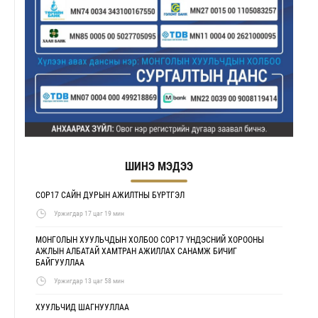
ШИНЭ МЭДЭЭ
COP17 САЙН ДУРЫН АЖИЛТНЫ БҮРТГЭЛ
Уржигдар 17 цаг 19 мин
МОНГОЛЫН ХУУЛЬЧДЫН ХОЛБОО COP17 ҮНДЭСНИЙ ХОРООНЫ
АЖЛЫН АЛБАТАЙ ХАМТРАН АЖИЛЛАХ САНАМЖ БИЧИГ
БАЙГУУЛЛАА
Уржигдар 13 цаг 58 мин
ХУУЛЬЧИД ШАГНУУЛЛАА