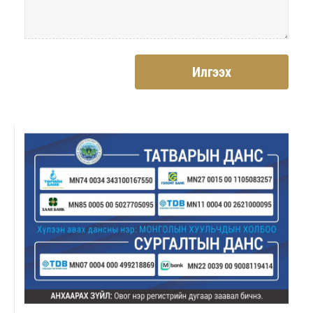
Илгээх