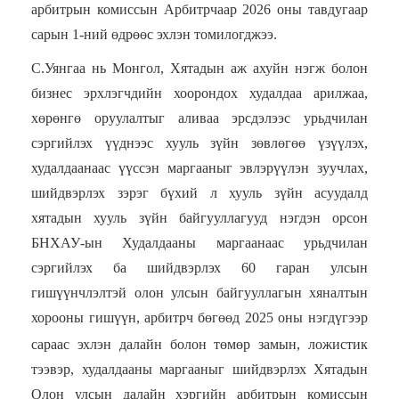
арбитрын комиссын Арбитрчаар 2026 оны тавдугаар
сарын 1-ний өдрөөс эхлэн томилогджээ.
С.Уянгаа нь
Монгол, Хятадын аж ахуйн нэгж болон
бизнес эрхлэгчдийн хоорондох худалдаа арилжаа,
хөрөнгө оруулалтыг аливаа эрсдэлээс урьдчилан
сэргийлэх үүднээс хууль зүйн зөвлөгөө үзүүлэх,
худалдаанаас үүссэн маргааныг эвлэрүүлэн зуучлах,
шийдвэрлэх зэрэг бүхий л хууль зүйн асуудалд
хятадын хууль зүйн байгууллагууд
нэгдэн орсон
БНХАУ-ын Худалдааны маргаанаас урьдчилан
сэргийлэх ба шийдвэрлэх
60 гаран улсын
гишүүнчлэлтэй
олон улсын байгууллагын хяналтын
хорооны гишүүн, арбитрч
бөгөөд
2025 оны нэгдүгээр
сар
а
ас эхлэн далайн болон
төмөр замын,
ложистик
тээвэр, худалдааны маргааныг шийдвэрлэх Хятадын
Олон улсын далайн хэргийн арбитрын комиссын