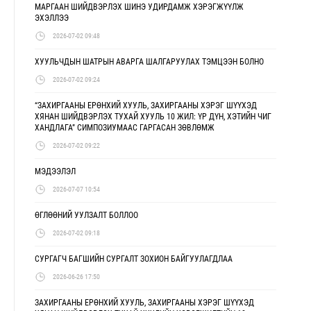
МАРГААН ШИЙДВЭРЛЭХ ШИНЭ УДИРДАМЖ ХЭРЭГЖҮҮЛЖ
ЭХЭЛЛЭЭ
2026-07-02 09:48
ХУУЛЬЧДЫН ШАТРЫН АВАРГА ШАЛГАРУУЛАХ ТЭМЦЭЭН БОЛНО
2026-07-02 09:24
“ЗАХИРГААНЫ ЕРӨНХИЙ ХУУЛЬ, ЗАХИРГААНЫ ХЭРЭГ ШҮҮХЭД
ХЯНАН ШИЙДВЭРЛЭХ ТУХАЙ ХУУЛЬ 10 ЖИЛ: ҮР ДҮН, ХЭТИЙН ЧИГ
ХАНДЛАГА” СИМПОЗИУМААС ГАРГАСАН ЗӨВЛӨМЖ
2026-07-02 09:22
МЭДЭЭЛЭЛ
2026-07-07 10:54
ӨГЛӨӨНИЙ УУЛЗАЛТ БОЛЛОО
2026-07-02 09:18
СУРГАГЧ БАГШИЙН СУРГАЛТ ЗОХИОН БАЙГУУЛАГДЛАА
2026-06-26 17:50
ЗАХИРГААНЫ ЕРӨНХИЙ ХУУЛЬ, ЗАХИРГААНЫ ХЭРЭГ ШҮҮХЭД