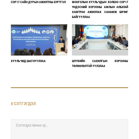
COP17 САЙН ДУРЫН АЖИЛТНЫ БҮРТГЭЛ
МОНГОЛЫН ХУУЛЬЧДЫН ХОЛБОО COP17
ҮНДЭСНИЙ ХОРООНЫ АЖЛЫН АЛБАТАЙ
ХАМТРАН АЖИЛЛАХ САНАМЖ БИЧИГ
БАЙГУУЛЛАА
ХУУЛЬЧИД ШАГНУУЛЛАА
ШҮҮХИЙН САХИЛГЫН ХОРООНЫ
ТӨЛӨӨЛӨЛТЭЙ УУЛЗЛАА
0 СЭТГЭГДЭЛ