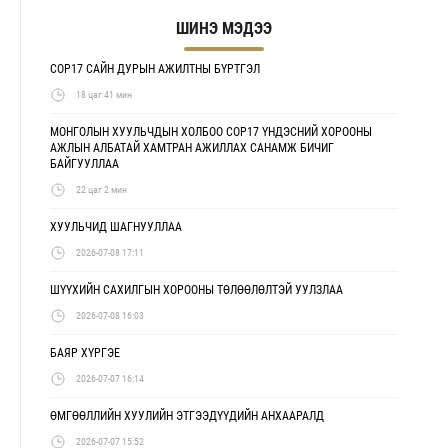
ШИНЭ МЭДЭЭ
COP17 САЙН ДУРЫН АЖИЛТНЫ БҮРТГЭЛ
18 цаг 41 мин
МОНГОЛЫН ХУУЛЬЧДЫН ХОЛБОО COP17 ҮНДЭСНИЙ ХОРООНЫ
АЖЛЫН АЛБАТАЙ ХАМТРАН АЖИЛЛАХ САНАМЖ БИЧИГ
БАЙГУУЛЛАА
22 цаг 2 мин
ХУУЛЬЧИД ШАГНУУЛЛАА
2026-07-08 17:11
ШҮҮХИЙН САХИЛГЫН ХОРООНЫ ТӨЛӨӨЛӨЛТЭЙ УУЛЗЛАА
2026-07-08 16:03
БАЯР ХҮРГЭЕ
2026-07-07 16:14
ӨМГӨӨЛЛИЙН ХУУЛИЙН ЭТГЭЭДҮҮДИЙН АНХААРАЛД
2026-07-07 15:52