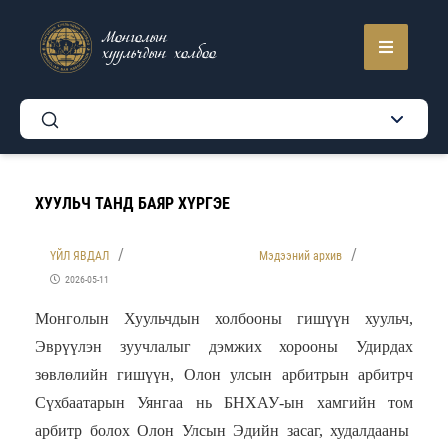
Монголын
хуульчдын холбоо
ХУУЛЬЧ ТАНД БАЯР ХҮРГЭЕ
ҮЙЛ ЯВДАЛ
Мэдээний архив
2026-05-11
Монголын Хуульчдын холбооны гишүүн хуульч,
Эврүүлэн зуучлалыг дэмжих хорооны Удирдах
зөвлөлийн гишүүн,
Олон улсын арбитрын
арбитрч
С
үхбаатар
ын Уянгаа нь БНХАУ-ын хамгийн
том
арбитр болох Олон Улсын Эдийн засаг, худалдааны