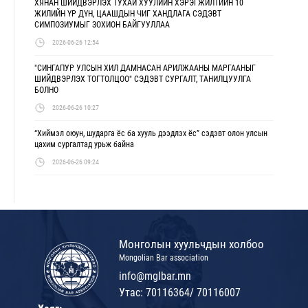
ХЯНАН ШИЙДВЭРЛЭХ ТУХАЙ ХУУЛИЙН ХЭРЭГЖИЛТИЙН 10
ЖИЛИЙН ҮР ДҮН, ЦААШДЫН ЧИГ ХАНДЛАГА СЭДЭВТ
СИМПОЗИУМЫГ ЗОХИОН БАЙГУУЛЛАА
2026-06-26 12:54
"СИНГАПУР УЛСЫН ХИЛ ДАМНАСАН АРИЛЖААНЫ МАРГААНЫГ
ШИЙДВЭРЛЭХ ТОГТОЛЦОО" СЭДЭВТ СУРГАЛТ, ТАНИЛЦУУЛГА
БОЛНО
2026-06-26 10:27
“Хиймэл оюун, шударга ёс ба хууль дээдлэх ёс” сэдэвт олон улсын
цахим сургалтад урьж байна
2026-06-26 09:24
Монголын хуульчдын холбоо
Mongolian Bar association
info@mglbar.mn
Утас: 70116364/ 70116007