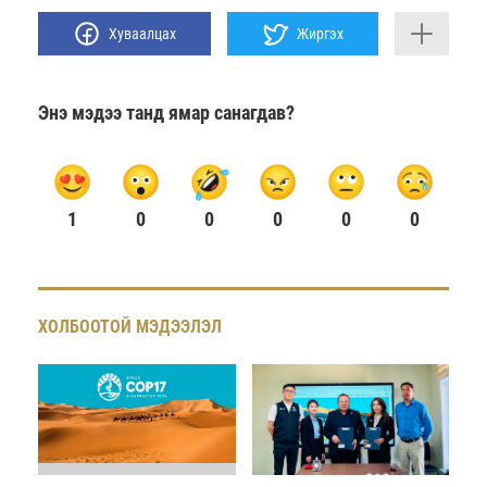
Хуваалцах
Жиргэх
Энэ мэдээ танд ямар санагдав?
1
0
0
0
0
0
ХОЛБООТОЙ МЭДЭЭЛЭЛ