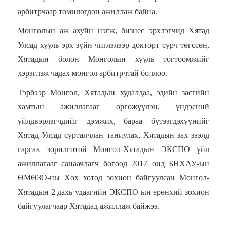
арбитрчаар томилогдон ажиллаж байна.
Монголын аж ахуйн нэгж, бизнес эрхлэгчид Хятад
Улсад хууль эрх зүйн чиглэлээр докторт сурч төгссөн,
Хятадын болон Монголын хууль тогтоомжийг
хэрэглэж чадах монгол арбитрчтай боллоо.
Тэр
б
ээр
Монгол, Хятадын худалдаа, эдийн засгийн
хамтын ажиллагааг өргөжүүлэн, үндэсний
үйлдвэрлэгчдийг дэмжих, бараа бүтээгдэхүүнийг
Хятад Улсад сурталчлан таниулах, Хятадын зах зээлд
гаргах зорилготой Монгол-Хятадын ЭКСПО үйл
ажиллагааг санаачлагч бөгөөд 2017 онд БНХАУ-ын
ӨМӨЗО-ны Хөх хотод зохион байгуулсан Монгол-
Хятадын 2 дахь удаагийн ЭКСПО-ын ерөнхий зохион
байгуулагчаар Хятадад ажиллаж байжээ.