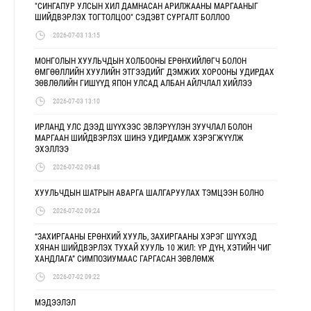
"СИНГАПУР УЛСЫН ХИЛ ДАМНАСАН АРИЛЖААНЫ МАРГААНЫГ
ШИЙДВЭРЛЭХ ТОГТОЛЦОО" СЭДЭВТ СУРГАЛТ БОЛЛОО
2026-07-03 13:15
МОНГОЛЫН ХУУЛЬЧДЫН ХОЛБООНЫ ЕРӨНХИЙЛӨГЧ БОЛОН
ӨМГӨӨЛЛИЙН ХУУЛИЙН ЭТГЭЭДИЙГ ДЭМЖИХ ХОРООНЫ УДИРДАХ
ЗӨВЛӨЛИЙН ГИШҮҮД ЯПОН УЛСАД АЛБАН АЙЛЧЛАЛ ХИЙЛЭЭ
2026-07-03 13:10
ИРЛАНД УЛС ДЭЭД ШҮҮХЭЭС ЭВЛЭРҮҮЛЭН ЗУУЧЛАЛ БОЛОН
МАРГААН ШИЙДВЭРЛЭХ ШИНЭ УДИРДАМЖ ХЭРЭГЖҮҮЛЖ
ЭХЭЛЛЭЭ
2026-07-02 09:48
ХУУЛЬЧДЫН ШАТРЫН АВАРГА ШАЛГАРУУЛАХ ТЭМЦЭЭН БОЛНО
2026-07-02 09:24
“ЗАХИРГААНЫ ЕРӨНХИЙ ХУУЛЬ, ЗАХИРГААНЫ ХЭРЭГ ШҮҮХЭД
ХЯНАН ШИЙДВЭРЛЭХ ТУХАЙ ХУУЛЬ 10 ЖИЛ: ҮР ДҮН, ХЭТИЙН ЧИГ
ХАНДЛАГА” СИМПОЗИУМААС ГАРГАСАН ЗӨВЛӨМЖ
2026-07-02 09:22
МЭДЭЭЛЭЛ