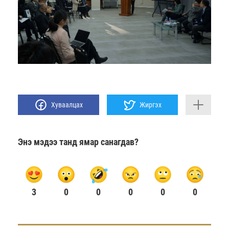
Хуваалцах
Жиргэх
Энэ мэдээ танд ямар санагдав?
3
0
0
0
0
0