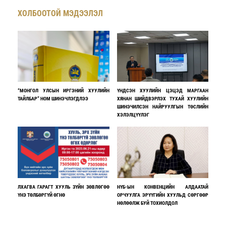
ХОЛБООТОЙ МЭДЭЭЛЭЛ
“МОНГОЛ УЛСЫН ИРГЭНИЙ ХУУЛИЙН
ҮНДСЭН ХУУЛИЙН ЦЭЦЭД МАРГААН
ТАЙЛБАР” НОМ ШИНЭЧЛЭГДЛЭЭ
ХЯНАН ШИЙДВЭРЛЭХ ТУХАЙ ХУУЛИЙН
ШИНЭЧИЛСЭН НАЙРУУЛГЫН ТӨСЛИЙН
ХЭЛЭЛЦҮҮЛЭГ
ЛХАГВА ГАРАГТ ХУУЛЬ ЗҮЙН ЗӨВЛӨГӨӨ
НҮБ-ЫН КОНВЕНЦИЙН АЛДААТАЙ
ҮНЭ ТӨЛБӨРГҮЙ ӨГНӨ
ОРЧУУЛГА ЭРҮҮГИЙН ХУУЛЬД СӨРГӨӨР
НӨЛӨӨЛЖ БУЙ ТОХИОЛДОЛ