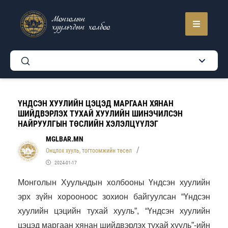
Монголын
хуульчдын холбоо
ҮНДСЭН ХУУЛИЙН ЦЭЦЭД МАРГААН ХЯНАН
ШИЙДВЭРЛЭХ ТУХАЙ ХУУЛИЙН ШИНЭЧИЛСЭН
НАЙРУУЛГЫН ТӨСЛИЙН ХЭЛЭЛЦҮҮЛЭГ
MGLBAR.MN
Онцлох хууль, тогтоомжийн төсөл
2024-01-17
Монголын Хуульчдын холбооны Үндсэн хуулийн
эрх зүйн хорооноос зохион байгуулсан “Үндсэн
хуулийн цэцийн тухай хууль”, “Үндсэн хуулийн
цэцэд маргаан хянан шийдвэрлэх тухай хууль”-ийн