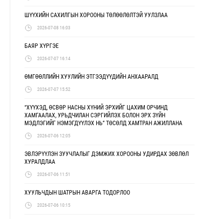
ШҮҮХИЙН САХИЛГЫН ХОРООНЫ ТӨЛӨӨЛӨЛТЭЙ УУЛЗЛАА
2026-07-08 16:03
БАЯР ХҮРГЭЕ
2026-07-07 16:14
ӨМГӨӨЛЛИЙН ХУУЛИЙН ЭТГЭЭДҮҮДИЙН АНХААРАЛД
2026-07-07 15:52
“ХҮҮХЭД, ӨСВӨР НАСНЫ ХҮНИЙ ЭРХИЙГ ЦАХИМ ОРЧИНД
ХАМГААЛАХ, УРЬДЧИЛАН СЭРГИЙЛЭХ БОЛОН ЭРХ ЗҮЙН
МЭДЛЭГИЙГ НЭМЭГДҮҮЛЭХ НЬ” ТӨСӨЛД ХАМТРАН АЖИЛЛАНА
2026-07-06 12:05
ЭВЛЭРҮҮЛЭН ЗУУЧЛАЛЫГ ДЭМЖИХ ХОРООНЫ УДИРДАХ ЗӨВЛӨЛ
ХУРАЛДЛАА
2026-07-06 11:51
ХУУЛЬЧДЫН ШАТРЫН АВАРГА ТОДОРЛОО
2026-07-06 10:15