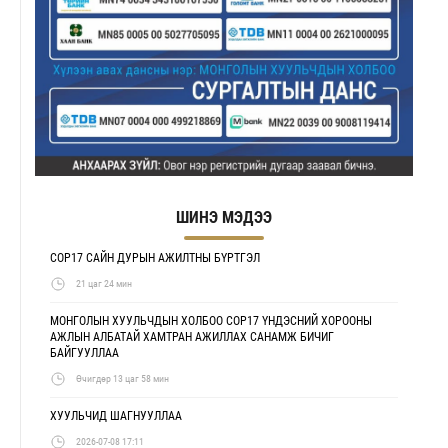
ШИНЭ МЭДЭЭ
COP17 САЙН ДУРЫН АЖИЛТНЫ БҮРТГЭЛ
21 цаг 24 мин
МОНГОЛЫН ХУУЛЬЧДЫН ХОЛБОО COP17 ҮНДЭСНИЙ ХОРООНЫ
АЖЛЫН АЛБАТАЙ ХАМТРАН АЖИЛЛАХ САНАМЖ БИЧИГ
БАЙГУУЛЛАА
Өчигдөр 13 цаг 58 мин
ХУУЛЬЧИД ШАГНУУЛЛАА
2026-07-08 17:11