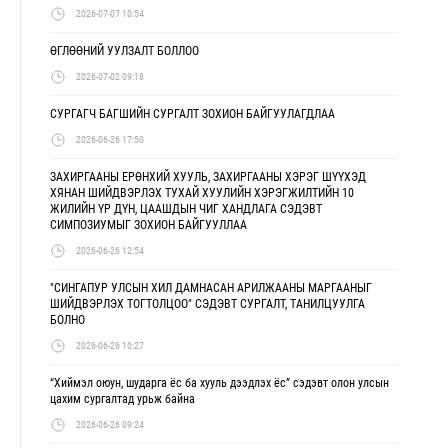
2026-07-07 10:54
ӨГЛӨӨНИЙ УУЛЗАЛТ БОЛЛОО
2026-07-02 09:18
СУРГАГЧ БАГШИЙН СУРГАЛТ ЗОХИОН БАЙГУУЛАГДЛАА
2026-06-26 17:50
ЗАХИРГААНЫ ЕРӨНХИЙ ХУУЛЬ, ЗАХИРГААНЫ ХЭРЭГ ШҮҮХЭД
ХЯНАН ШИЙДВЭРЛЭХ ТУХАЙ ХУУЛИЙН ХЭРЭГЖИЛТИЙН 10
ЖИЛИЙН ҮР ДҮН, ЦААШДЫН ЧИГ ХАНДЛАГА СЭДЭВТ
СИМПОЗИУМЫГ ЗОХИОН БАЙГУУЛЛАА
2026-06-26 12:54
"СИНГАПУР УЛСЫН ХИЛ ДАМНАСАН АРИЛЖААНЫ МАРГААНЫГ
ШИЙДВЭРЛЭХ ТОГТОЛЦОО" СЭДЭВТ СУРГАЛТ, ТАНИЛЦУУЛГА
БОЛНО
2026-06-26 10:27
“Хиймэл оюун, шударга ёс ба хууль дээдлэх ёс” сэдэвт олон улсын
цахим сургалтад урьж байна
2026-06-26 09:24