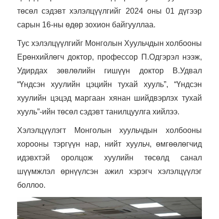
төсөл сэдэвт хэлэлцүүлгийг 2024 оны 01 дүгээр
сарын 16-ны өдөр зохион байгууллаа.
Тус хэлэлцүүлгийг Монголын Хуульчдын холбооны
Ерөнхийлөгч доктор, профессор П.Одгэрэл нээж,
Удирдах зөвлөлийн гишүүн доктор В.Удвал
“Үндсэн хуулийн цэцийн тухай хууль”, “Үндсэн
хуулийн цэцэд маргаан хянан шийдвэрлэх тухай
хууль”-ийн төсөл сэдэвт танилцуулга хийлээ.
Хэлэлцүүлэгт Монголын хуульчдын холбооны
хорооны тэргүүн нар, нийт хуульч, өмгөөлөгчид
идэвхтэй оролцож хуулийн төсөлд санал
шүүмжлэл өрнүүлсэн ажил хэрэгч хэлэлцүүлэг
боллоо.