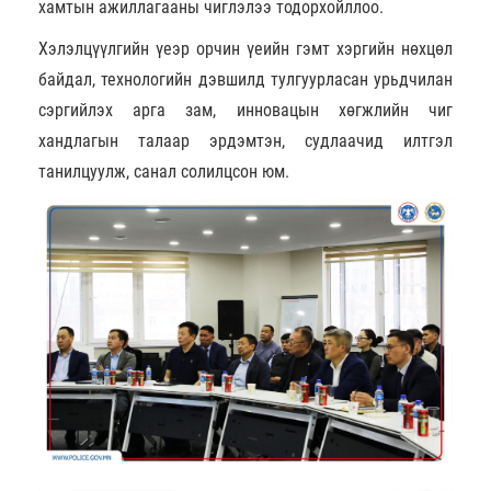
хамтын ажиллагааны чиглэлээ тодорхойллоо.
Хэлэлцүүлгийн үеэр орчин үеийн гэмт хэргийн нөхцөл
байдал, технологийн дэвшилд тулгуурласан урьдчилан
сэргийлэх арга зам, инновацын хөгжлийн чиг
хандлагын талаар эрдэмтэн, судлаачид илтгэл
танилцуулж, санал солилцсон юм.