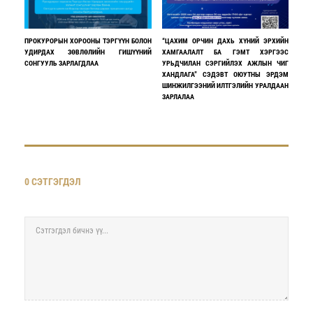
ПРОКУРОРЫН ХОРООНЫ ТЭРГҮҮН БОЛОН
“ЦАХИМ ОРЧИН ДАХЬ ХҮНИЙ ЭРХИЙН
УДИРДАХ ЗӨВЛӨЛИЙН ГИШҮҮНИЙ
ХАМГААЛАЛТ БА ГЭМТ ХЭРГЭЭС
СОНГУУЛЬ ЗАРЛАГДЛАА
УРЬДЧИЛАН СЭРГИЙЛЭХ АЖЛЫН ЧИГ
ХАНДЛАГА” СЭДЭВТ ОЮУТНЫ ЭРДЭМ
ШИНЖИЛГЭЭНИЙ ИЛТГЭЛИЙН УРАЛДААН
ЗАРЛАЛАА
0 СЭТГЭГДЭЛ