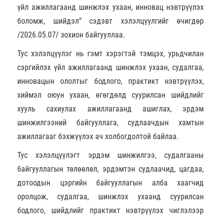
үйл ажиллагаанд шинжлэх ухаан, инновац нэвтрүүлэх
боломж, шийдэл” сэдэвт хэлэлцүүлгийг өчигдөр
/2026.05.07/ зохион байгууллаа.
Тус хэлэлцүүлэг нь гэмт хэрэгтэй тэмцэх, урьдчилан
сэргийлэх үйл ажиллагаанд шинжлэх ухаан, судалгаа,
инновацын ололтыг бодлого, практикт нэвтрүүлэх,
хиймэл оюун ухаан, өгөгдөлд суурилсан шийдлийг
хууль сахиулах ажиллагаанд ашиглах, эрдэм
шинжилгээний байгууллага, судлаачдын хамтын
ажиллагааг бэхжүүлэх ач холбогдолтой байлаа.
Тус хэлэлцүүлэгт эрдэм шинжилгээ, судалгааны
байгууллагын төлөөлөл, эрдэмтэн судлаачид, цагдаа,
дотоодын цэргийн байгууллагын алба хаагчид
оролцож, судалгаа, шинжлэх ухаанд суурилсан
бодлого, шийдлийг практикт нэвтрүүлэх чиглэлээр