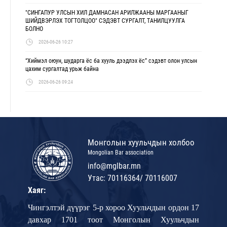
"СИНГАПУР УЛСЫН ХИЛ ДАМНАСАН АРИЛЖААНЫ МАРГААНЫГ
ШИЙДВЭРЛЭХ ТОГТОЛЦОО" СЭДЭВТ СУРГАЛТ, ТАНИЛЦУУЛГА
БОЛНО
2026-06-26 10:27
“Хиймэл оюун, шударга ёс ба хууль дээдлэх ёс” сэдэвт олон улсын
цахим сургалтад урьж байна
2026-06-26 09:24
Монголын хуульчдын холбоо
Mongolian Bar association
info@mglbar.mn
Утас: 70116364/ 70116007
Хаяг:
Чингэлтэй дүүрэг 5-р хороо Хуульчдын ордон 17
давхар 1701 тоот Монголын Хуульчдын