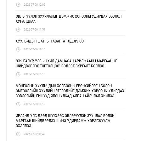
2026-07-06 12:05
ЭВЛЭРҮҮЛЭН ЗУУЧЛАЛЫГ ДЭМЖИХ ХОРООНЫ УДИРДАХ ЗӨВЛӨЛ
ХУРАЛДЛАА
2026-07-06 11:51
ХУУЛЬЧДЫН ШАТРЫН АВАРГА ТОДОРЛОО
2026-07-06 10:15
"СИНГАПУР УЛСЫН ХИЛ ДАМНАСАН АРИЛЖААНЫ МАРГААНЫГ
ШИЙДВЭРЛЭХ ТОГТОЛЦОО" СЭДЭВТ СУРГАЛТ БОЛЛОО
2026-07-03 13:15
МОНГОЛЫН ХУУЛЬЧДЫН ХОЛБООНЫ ЕРӨНХИЙЛӨГЧ БОЛОН
ӨМГӨӨЛЛИЙН ХУУЛИЙН ЭТГЭЭДИЙГ ДЭМЖИХ ХОРООНЫ УДИРДАХ
ЗӨВЛӨЛИЙН ГИШҮҮД ЯПОН УЛСАД АЛБАН АЙЛЧЛАЛ ХИЙЛЭЭ
2026-07-03 13:10
ИРЛАНД УЛС ДЭЭД ШҮҮХЭЭС ЭВЛЭРҮҮЛЭН ЗУУЧЛАЛ БОЛОН
МАРГААН ШИЙДВЭРЛЭХ ШИНЭ УДИРДАМЖ ХЭРЭГЖҮҮЛЖ
ЭХЭЛЛЭЭ
2026-07-02 09:48