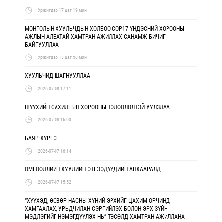
Уржигдар 17 цаг 19 мин
МОНГОЛЫН ХУУЛЬЧДЫН ХОЛБОО COP17 ҮНДЭСНИЙ ХОРООНЫ
АЖЛЫН АЛБАТАЙ ХАМТРАН АЖИЛЛАХ САНАМЖ БИЧИГ
БАЙГУУЛЛАА
Уржигдар 13 цаг 58 мин
ХУУЛЬЧИД ШАГНУУЛЛАА
2026-07-08 17:11
ШҮҮХИЙН САХИЛГЫН ХОРООНЫ ТӨЛӨӨЛӨЛТЭЙ УУЛЗЛАА
2026-07-08 16:03
БАЯР ХҮРГЭЕ
2026-07-07 16:14
ӨМГӨӨЛЛИЙН ХУУЛИЙН ЭТГЭЭДҮҮДИЙН АНХААРАЛД
2026-07-07 15:52
“ХҮҮХЭД, ӨСВӨР НАСНЫ ХҮНИЙ ЭРХИЙГ ЦАХИМ ОРЧИНД
ХАМГААЛАХ, УРЬДЧИЛАН СЭРГИЙЛЭХ БОЛОН ЭРХ ЗҮЙН
МЭДЛЭГИЙГ НЭМЭГДҮҮЛЭХ НЬ” ТӨСӨЛД ХАМТРАН АЖИЛЛАНА