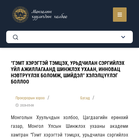
Монголын
хуульчдын холбоо
“ГЭМТ ХЭРЭГТЭЙ ТЭМЦЭХ, УРЬДЧИЛАН СЭРГИЙЛЭХ
ҮЙЛ АЖИЛЛАГААНД ШИНЖЛЭХ УХААН, ИННОВАЦ
НЭВТРҮҮЛЭХ БОЛОМЖ, ШИЙДЭЛ” ХЭЛЭЛЦҮҮЛЭГ
БОЛЛОО
Прокурорын хороо
Бусад
2026-05-08
Монголын Хуульчдын холбоо, Цагдаагийн ерөнхий
газар, Монгол Улсын Шинжлэх ухааны академи
хамтран “Гэмт хэрэгтэй тэмцэх, урьдчилан сэргийлэх