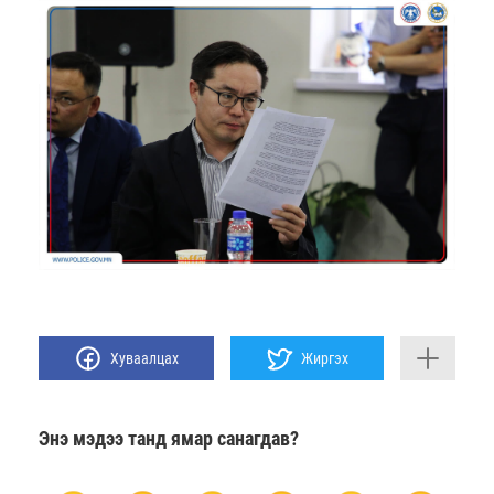
Хуваалцах
Жиргэх
Энэ мэдээ танд ямар санагдав?