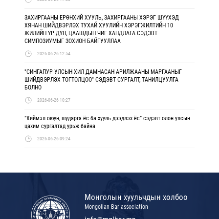
ЗАХИРГААНЫ ЕРӨНХИЙ ХУУЛЬ, ЗАХИРГААНЫ ХЭРЭГ ШҮҮХЭД
ХЯНАН ШИЙДВЭРЛЭХ ТУХАЙ ХУУЛИЙН ХЭРЭГЖИЛТИЙН 10
ЖИЛИЙН ҮР ДҮН, ЦААШДЫН ЧИГ ХАНДЛАГА СЭДЭВТ
СИМПОЗИУМЫГ ЗОХИОН БАЙГУУЛЛАА
2026-06-26 12:54
"СИНГАПУР УЛСЫН ХИЛ ДАМНАСАН АРИЛЖААНЫ МАРГААНЫГ
ШИЙДВЭРЛЭХ ТОГТОЛЦОО" СЭДЭВТ СУРГАЛТ, ТАНИЛЦУУЛГА
БОЛНО
2026-06-26 10:27
“Хиймэл оюун, шударга ёс ба хууль дээдлэх ёс” сэдэвт олон улсын
цахим сургалтад урьж байна
2026-06-26 09:24
Монголын хуульчдын холбоо
Mongolian Bar association