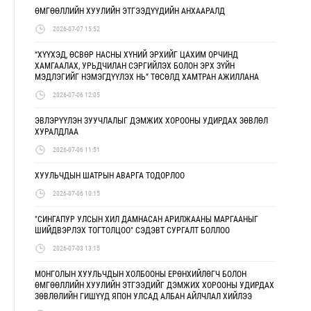
ӨМГӨӨЛЛИЙН ХУУЛИЙН ЭТГЭЭДҮҮДИЙН АНХААРАЛД
2026-07-07 15:52
“ХҮҮХЭД, ӨСВӨР НАСНЫ ХҮНИЙ ЭРХИЙГ ЦАХИМ ОРЧИНД
ХАМГААЛАХ, УРЬДЧИЛАН СЭРГИЙЛЭХ БОЛОН ЭРХ ЗҮЙН
МЭДЛЭГИЙГ НЭМЭГДҮҮЛЭХ НЬ” ТӨСӨЛД ХАМТРАН АЖИЛЛАНА
2026-07-06 12:05
ЭВЛЭРҮҮЛЭН ЗУУЧЛАЛЫГ ДЭМЖИХ ХОРООНЫ УДИРДАХ ЗӨВЛӨЛ
ХУРАЛДЛАА
2026-07-06 11:51
ХУУЛЬЧДЫН ШАТРЫН АВАРГА ТОДОРЛОО
2026-07-06 10:15
"СИНГАПУР УЛСЫН ХИЛ ДАМНАСАН АРИЛЖААНЫ МАРГААНЫГ
ШИЙДВЭРЛЭХ ТОГТОЛЦОО" СЭДЭВТ СУРГАЛТ БОЛЛОО
2026-07-03 13:15
МОНГОЛЫН ХУУЛЬЧДЫН ХОЛБООНЫ ЕРӨНХИЙЛӨГЧ БОЛОН
ӨМГӨӨЛЛИЙН ХУУЛИЙН ЭТГЭЭДИЙГ ДЭМЖИХ ХОРООНЫ УДИРДАХ
ЗӨВЛӨЛИЙН ГИШҮҮД ЯПОН УЛСАД АЛБАН АЙЛЧЛАЛ ХИЙЛЭЭ