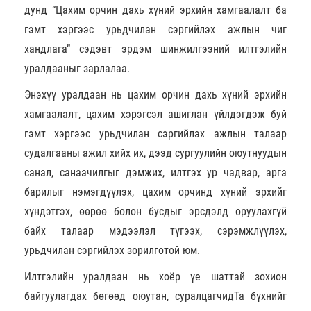
дунд “Цахим орчин дахь хүний эрхийн хамгаалалт ба
гэмт хэргээс урьдчилан сэргийлэх ажлын чиг
хандлага” сэдэвт эрдэм шинжилгээний илтгэлийн
уралдааныг зарлалаа.
Энэхүү уралдаан нь цахим орчин дахь хүний эрхийн
хамгаалалт, цахим хэрэгсэл ашиглан үйлдэгдэж буй
гэмт хэргээс урьдчилан сэргийлэх ажлын талаар
судалгааны ажил хийх их, дээд сургуулийн оюутнуудын
санал, санаачилгыг дэмжих, илтгэх ур чадвар, арга
барилыг нэмэгдүүлэх, цахим орчинд хүний эрхийг
хүндэтгэх, өөрөө болон бусдыг эрсдэлд оруулахгүй
байх талаар мэдээлэл түгээх, сэрэмжлүүлэх,
урьдчилан сэргийлэх зорилготой юм.
Илтгэлийн уралдаан нь хоёр үе шаттай зохион
байгуулагдах бөгөөд оюутан, суралцагчидТа бүхнийг