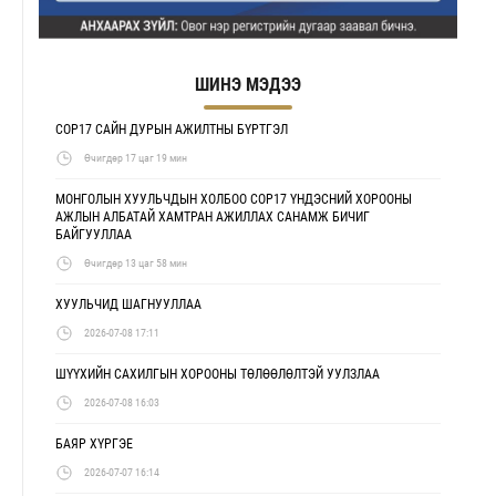
ШИНЭ МЭДЭЭ
COP17 САЙН ДУРЫН АЖИЛТНЫ БҮРТГЭЛ
Өчигдөр 17 цаг 19 мин
МОНГОЛЫН ХУУЛЬЧДЫН ХОЛБОО COP17 ҮНДЭСНИЙ ХОРООНЫ
АЖЛЫН АЛБАТАЙ ХАМТРАН АЖИЛЛАХ САНАМЖ БИЧИГ
БАЙГУУЛЛАА
Өчигдөр 13 цаг 58 мин
ХУУЛЬЧИД ШАГНУУЛЛАА
2026-07-08 17:11
ШҮҮХИЙН САХИЛГЫН ХОРООНЫ ТӨЛӨӨЛӨЛТЭЙ УУЛЗЛАА
2026-07-08 16:03
БАЯР ХҮРГЭЕ
2026-07-07 16:14