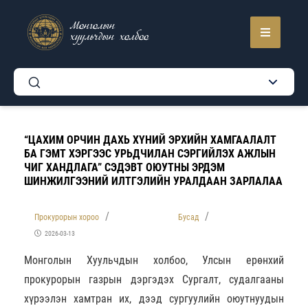
Монголын
хуульчдын холбоо
“ЦАХИМ ОРЧИН ДАХЬ ХҮНИЙ ЭРХИЙН ХАМГААЛАЛТ
БА ГЭМТ ХЭРГЭЭС УРЬДЧИЛАН СЭРГИЙЛЭХ АЖЛЫН
ЧИГ ХАНДЛАГА” СЭДЭВТ ОЮУТНЫ ЭРДЭМ
ШИНЖИЛГЭЭНИЙ ИЛТГЭЛИЙН УРАЛДААН ЗАРЛАЛАА
Прокурорын хороо
Бусад
2026-03-13
Монголын Хуульчдын холбоо, Улсын ерөнхий
прокурорын газрын дэргэдэх Сургалт, судалгааны
хүрээлэн хамтран их, дээд сургуулийн оюутнуудын