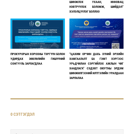
ШИНЖЛЭХ УХААН, ИННОВАЦ
НЭВТРҮҮЛЭХ БОЛОМЖ, ШИЙДЭЛ”
ХЭЛЭЛЦҮҮЛЭГ БОЛЛОО
ПРОКУРОРЫН ХОРООНЫ ТЭРГҮҮН БОЛОН
“ЦАХИМ ОРЧИН ДАХЬ ХҮНИЙ ЭРХИЙН
УДИРДАХ ЗӨВЛӨЛИЙН ГИШҮҮНИЙ
ХАМГААЛАЛТ БА ГЭМТ ХЭРГЭЭС
СОНГУУЛЬ ЗАРЛАГДЛАА
УРЬДЧИЛАН СЭРГИЙЛЭХ АЖЛЫН ЧИГ
ХАНДЛАГА” СЭДЭВТ ОЮУТНЫ ЭРДЭМ
ШИНЖИЛГЭЭНИЙ ИЛТГЭЛИЙН УРАЛДААН
ЗАРЛАЛАА
0 СЭТГЭГДЭЛ