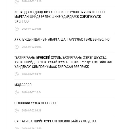
2026-07-03 13:10
ИРЛАНД УЛС ДЭЭД ШҮҮХЭЭС ЭВЛЭРҮҮЛЭН ЗУУЧЛАЛ БОЛОН
МАРГААН ШИЙДВЭРЛЭХ ШИНЭ УДИРДАМЖ ХЭРЭГЖҮҮЛЖ
ЭХЭЛЛЭЭ
2026-07-02 09:48
ХУУЛЬЧДЫН ШАТРЫН АВАРГА ШАЛГАРУУЛАХ ТЭМЦЭЭН БОЛНО
2026-07-02 09:24
“ЗАХИРГААНЫ ЕРӨНХИЙ ХУУЛЬ, ЗАХИРГААНЫ ХЭРЭГ ШҮҮХЭД
ХЯНАН ШИЙДВЭРЛЭХ ТУХАЙ ХУУЛЬ 10 ЖИЛ: ҮР ДҮН, ХЭТИЙН ЧИГ
ХАНДЛАГА” СИМПОЗИУМААС ГАРГАСАН ЗӨВЛӨМЖ
2026-07-02 09:22
МЭДЭЭЛЭЛ
2026-07-07 10:54
ӨГЛӨӨНИЙ УУЛЗАЛТ БОЛЛОО
2026-07-02 09:18
СУРГАГЧ БАГШИЙН СУРГАЛТ ЗОХИОН БАЙГУУЛАГДЛАА
2026-06-26 17:50