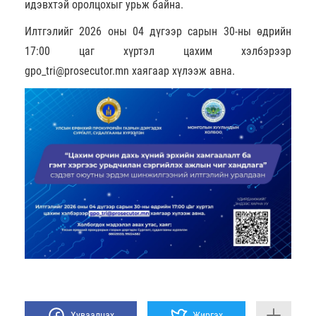
идэвхтэй оролцохыг урьж байна.
Илтгэлийг 2026 оны 04 дүгээр сарын 30-ны өдрийн
17:00 цаг хүртэл цахим хэлбэрээр
gpo_tri@prosecutor.mn хаягаар хүлээж авна.
Хуваалцах
Жиргэх