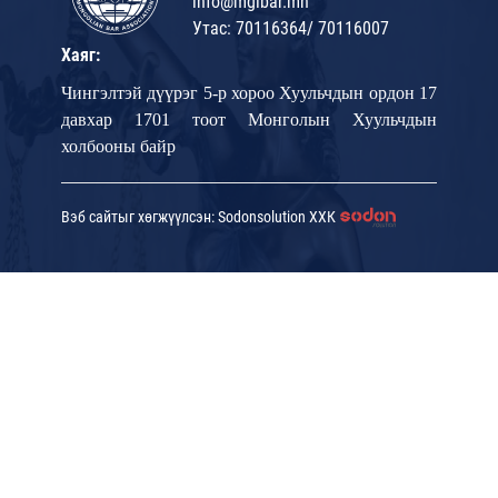
info@mglbar.mn
Утас: 70116364/ 70116007
Хаяг:
Чингэлтэй дүүрэг 5-р хороо Хуульчдын ордон 17
давхар 1701 тоот Монголын Хуульчдын
холбооны байр
Вэб сайтыг хөгжүүлсэн: Sodonsolution ХХК