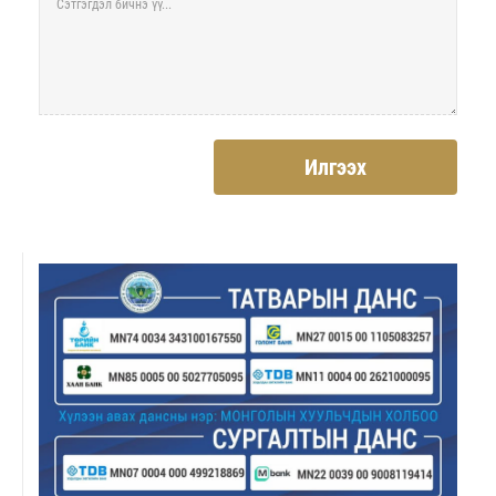
Илгээх