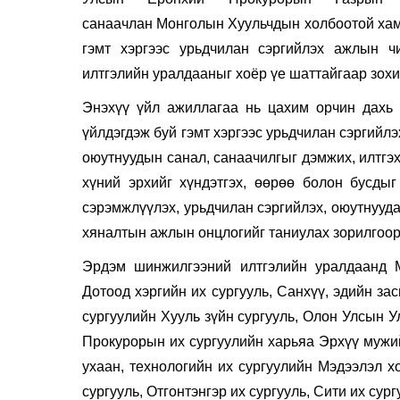
санаачлан Монголын Хуульчдын холбоотой хамт
гэмт хэргээс урьдчилан сэргийлэх ажлын ч
илтгэлийн уралдааныг хоёр үе шаттайгаар зох
Энэхүү үйл ажиллагаа нь
цахим орчин дахь 
үйлдэгдэж буй гэмт хэргээс урьдчилан сэргийл
оюутнуудын санал, санаачилгыг дэмжих, илтгэх
хүний эрхийг хүндэтгэх, өөрөө болон бусдыг
сэрэмжлүүлэх, урьдчилан сэргийлэх,
оюутнууда
хяналтын ажлын онцлогийг таниулах зорилгоор
Эрдэм шинжилгээний илтгэлийн уралдаанд М
Дотоод хэргийн их сургууль, Санхүү, эдийн зас
сургуулийн Хууль зүйн сургууль, Олон Улсын 
Прокурорын их сургуулийн харьяа Эрхүү мужий
ухаан, технологийн их сургуулийн
Мэдээлэл х
сургууль, Отгонтэнгэр их сургууль, Сити их сур