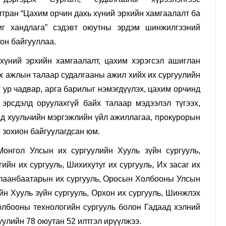
ран “Цахим орчин дахь хүний эрхийн хамгаалалт ба
иг хандлага” сэдэвт оюутны эрдэм шинжилгээний
ион байгууллаа.
хүний эрхийн хамгаалалт, цахим хэрэгсэл ашиглан
эх ажлын талаар судалгааны ажил хийх их сургуулийн
 ур чадвар, арга барилыг нэмэгдүүлэх, цахим орчинд
 эрсдэлд оруулахгүй байх талаар мэдээлэл түгээх,
д хуульчийн мэргэжлийн үйл ажиллагаа, прокурорын
 зохион байгуулагдсан юм.
онгол Улсын их сургуулийн Хууль зүйн сургууль,
гийн их сургууль, Шихихутуг их сургууль, Их засаг их
Улаанбаатарын их сургууль, Оросын Холбооны Улсын
н Хууль зүйн сургууль, Орхон их сургууль, Шинжлэх
олбооны технологийн сургууль болон Гадаад хэлний
гуулийн 78 оюутан 52 илтгэл ирүүлжээ.