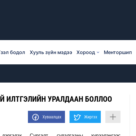
зэл бодол
Хууль зүйн мэдээ
Хороод
Менторшип
 ИЛТГЭЛИЙН УРАЛДААН БОЛЛОО
Хуваалцах
Жиргэх
ргэдэх Сургалт, судалгааны хүрээлэнгээс