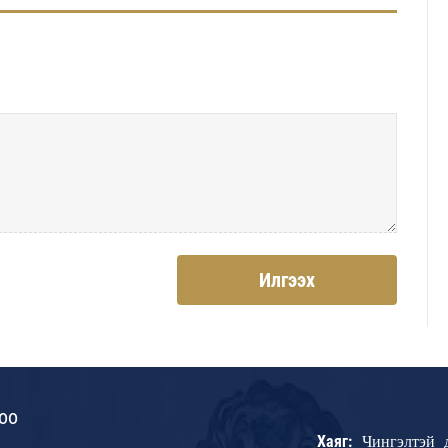
Илгээх
оо
Хаяг:
Чингэлтэй 