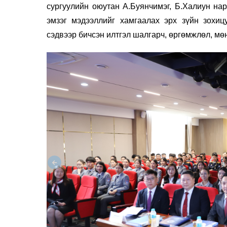
сургуулийн оюутан А.Буянчимэг, Б.Халиун нар
эмзэг мэдээллийг хамгаалах эрх зүйн зохицу
сэдвээр бичсэн илтгэл шалгарч, өргөмжлөл, мө