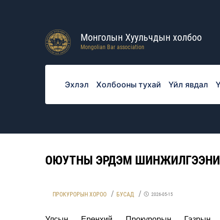
Монголын Хуульчдын холбоо
Mongolian Bar association
Эхлэл
Холбооны тухай
Үйл явдал
Ү
ОЮУТНЫ ЭРДЭМ ШИНЖИЛГЭЭНИЙ
ПРОКУРОРЫН ХОРОО
БУСАД
2026-05-15
Улсын Ерөнхий Прокурорын Газрын дэ