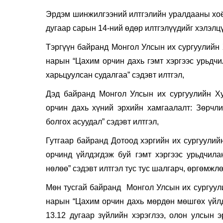
Эрдэм шинжилгээний илтгэлийн уралдааны хоёр
дугаар сарын 14-ний өдөр илтгэлүүдийг хэлэлц
Тэргүүн байранд Монгол Улсын их сургуулийн 
нарын “Цахим орчин дахь гэмт хэргээс урьдчи
харьцуулсан судалгаа” сэдэвт илтгэл,
Дэд байранд Монгол Улсын их сургуулийн Ху
орчин дахь хүний эрхийн хамгаалалт: Зөрчли
болгох асуудал” сэдэвт илтгэл,
Гутгаар байранд Дотоод хэргийн их сургуулий
орчинд үйлдэгдэж буй гэмт хэргээс урьдчил
нөлөө” сэдэвт илтгэл тус тус шалгарч, өргөмжл
Мөн тусгай байранд Монгол Улсын их сургуули
нарын “Цахим орчин дахь мөрдөн мөшгөх үйлд
13.12 дугаар зүйлийн хэрэглээ, олон улсын э