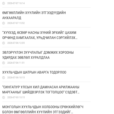
2026-07-07 16:14
ӨМГӨӨЛЛИЙН ХУУЛИЙН ЭТГЭЭДҮҮДИЙН
АНХААРАЛД
2026-07-07 15:52
“ХҮҮХЭД, ӨСВӨР НАСНЫ ХҮНИЙ ЭРХИЙГ ЦАХИМ
ОРЧИНД ХАМГААЛАХ, УРЬДЧИЛАН СЭРГИЙЛЭХ
БОЛОН ЭРХ ЗҮЙН МЭДЛЭГИЙГ НЭМЭГДҮҮЛЭХ НЬ”
2026-07-06 12:05
ТӨСӨЛД ХАМТРАН АЖИЛЛАНА
ЭВЛЭРҮҮЛЭН ЗУУЧЛАЛЫГ ДЭМЖИХ ХОРООНЫ
УДИРДАХ ЗӨВЛӨЛ ХУРАЛДЛАА
2026-07-06 11:51
ХУУЛЬЧДЫН ШАТРЫН АВАРГА ТОДОРЛОО
2026-07-06 10:15
"СИНГАПУР УЛСЫН ХИЛ ДАМНАСАН АРИЛЖААНЫ
МАРГААНЫГ ШИЙДВЭРЛЭХ ТОГТОЛЦОО" СЭДЭВТ
СУРГАЛТ БОЛЛОО
2026-07-03 13:15
МОНГОЛЫН ХУУЛЬЧДЫН ХОЛБООНЫ ЕРӨНХИЙЛӨГЧ
БОЛОН ӨМГӨӨЛЛИЙН ХУУЛИЙН ЭТГЭЭДИЙГ