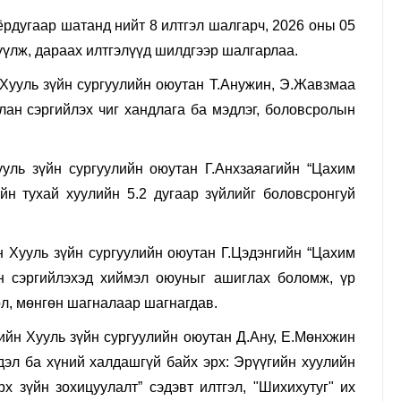
дугаар шатанд нийт 8 илтгэл шалгарч, 2026 оны 05
үүлж, дараах илтгэлүүд шилдгээр шалгарлаа.
Хууль зүйн сургуулийн оюутан Т.Анужин, Э.Жавзмаа
лан сэргийлэх чиг хандлага ба мэдлэг, боловсролын
уль зүйн сургуулийн оюутан Г.Анхзаяагийн “Цахим
йн тухай хуулийн 5.2 дугаар зүйлийг боловсронгуй
н Хууль зүйн сургуулийн оюутан Г.Цэдэнгийн “Цахим
ан сэргийлэхэд хиймэл оюуныг ашиглах боломж, үр
өл, мөнгөн шагналаар шагнагдав.
йн Хууль зүйн сургуулийн оюутан Д.Ану, Е.Мөнхжин
эл ба хүний халдашгүй байх эрх: Эрүүгийн хуулийн
рх зүйн зохицуулалт” сэдэвт илтгэл, "Шихихутуг" их