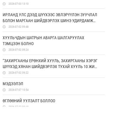
ДЭМЖИХ ХОРООНЫ УДИРДАХ ЗӨВЛӨЛИЙН ГИШҮҮД
2026-07-03 13:10
ЯПОН УЛСАД АЛБАН АЙЛЧЛАЛ ХИЙЛЭЭ
ИРЛАНД УЛС ДЭЭД ШҮҮХЭЭС ЭВЛЭРҮҮЛЭН ЗУУЧЛАЛ
БОЛОН МАРГААН ШИЙДВЭРЛЭХ ШИНЭ УДИРДАМЖ
ХЭРЭГЖҮҮЛЖ ЭХЭЛЛЭЭ
2026-07-02 09:48
ХУУЛЬЧДЫН ШАТРЫН АВАРГА ШАЛГАРУУЛАХ
ТЭМЦЭЭН БОЛНО
2026-07-02 09:24
“ЗАХИРГААНЫ ЕРӨНХИЙ ХУУЛЬ, ЗАХИРГААНЫ ХЭРЭГ
ШҮҮХЭД ХЯНАН ШИЙДВЭРЛЭХ ТУХАЙ ХУУЛЬ 10 ЖИЛ:
ҮР ДҮН, ХЭТИЙН ЧИГ ХАНДЛАГА” СИМПОЗИУМААС
2026-07-02 09:22
ГАРГАСАН ЗӨВЛӨМЖ
МЭДЭЭЛЭЛ
2026-07-07 10:54
ӨГЛӨӨНИЙ УУЛЗАЛТ БОЛЛОО
2026-07-02 09:18
СУРГАГЧ БАГШИЙН СУРГАЛТ ЗОХИОН
БАЙГУУЛАГДЛАА
2026-06-26 17:50