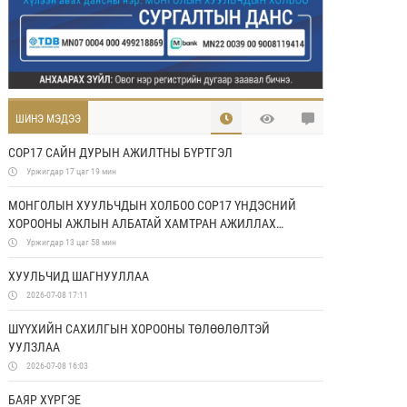
ШИНЭ МЭДЭЭ
COP17 САЙН ДУРЫН АЖИЛТНЫ БҮРТГЭЛ
Уржигдар 17 цаг 19 мин
МОНГОЛЫН ХУУЛЬЧДЫН ХОЛБОО COP17 ҮНДЭСНИЙ
ХОРООНЫ АЖЛЫН АЛБАТАЙ ХАМТРАН АЖИЛЛАХ
САНАМЖ БИЧИГ БАЙГУУЛЛАА
Уржигдар 13 цаг 58 мин
ХУУЛЬЧИД ШАГНУУЛЛАА
2026-07-08 17:11
ШҮҮХИЙН САХИЛГЫН ХОРООНЫ ТӨЛӨӨЛӨЛТЭЙ
УУЛЗЛАА
2026-07-08 16:03
БАЯР ХҮРГЭЕ