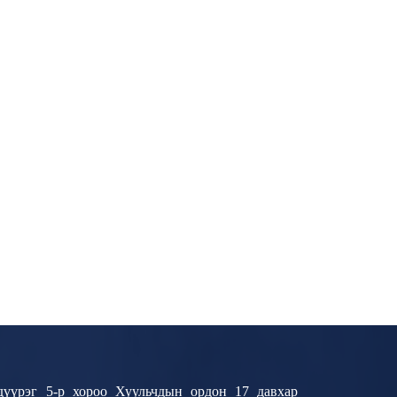
дүүрэг 5-р хороо Хуульчдын ордон 17 давхар