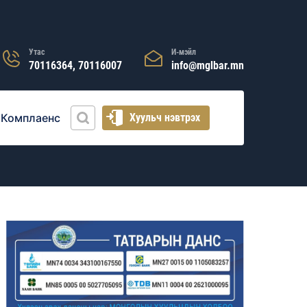
Утас
И-мэйл
70116364, 70116007
info@mglbar.mn
Комплаенс
Хуульч нэвтрэх