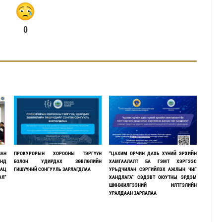
0
ЛАН
ПРОКУРОРЫН ХОРООНЫ ТЭРГҮҮН
“ЦАХИМ ОРЧИН ДАХЬ ХҮНИЙ ЭРХИЙН
НД
БОЛОН УДИРДАХ ЗӨВЛӨЛИЙН
ХАМГААЛАЛТ БА ГЭМТ ХЭРГЭЭС
АЦ
ГИШҮҮНИЙ СОНГУУЛЬ ЗАРЛАГДЛАА
УРЬДЧИЛАН СЭРГИЙЛЭХ АЖЛЫН ЧИГ
Л”
ХАНДЛАГА” СЭДЭВТ ОЮУТНЫ ЭРДЭМ
ШИНЖИЛГЭЭНИЙ ИЛТГЭЛИЙН
УРАЛДААН ЗАРЛАЛАА