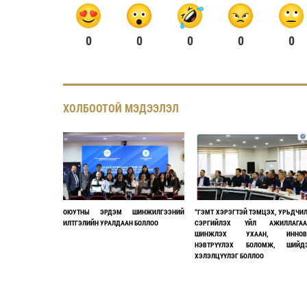
0
0
0
0
0
ХОЛБООТОЙ МЭДЭЭЛЭЛ
ОЮУТНЫ ЭРДЭМ ШИНЖИЛГЭЭНИЙ
“ГЭМТ ХЭРЭГТЭЙ ТЭМЦЭХ, УРЬДЧИ
ИЛТГЭЛИЙН УРАЛДААН БОЛЛОО
СЭРГИЙЛЭХ ҮЙЛ АЖИЛЛАГАА
ШИНЖЛЭХ УХААН, ИННОВ
НЭВТРҮҮЛЭХ БОЛОМЖ, ШИЙДЭ
ХЭЛЭЛЦҮҮЛЭГ БОЛЛОО