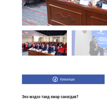
Хуваалцах
Энэ мэдээ танд ямар санагдав?