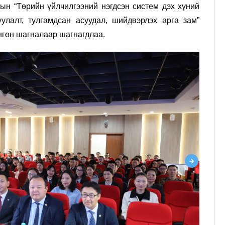
ын “Төрийн үйлчилгээний нэгдсэн систем дэх хүний
улалт, тулгамдсан асуудал, шийдвэрлэх арга зам”
нгөн шагналаар шагнагдлаа.