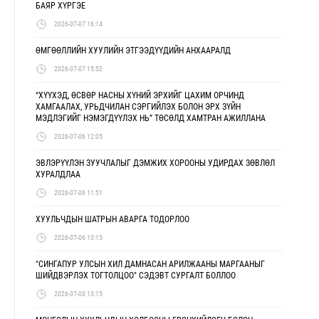
БАЯР ХҮРГЭЕ
2026-07-07 16:14
ӨМГӨӨЛЛИЙН ХУУЛИЙН ЭТГЭЭДҮҮДИЙН АНХААРАЛД
2026-07-07 15:52
“ХҮҮХЭД, ӨСВӨР НАСНЫ ХҮНИЙ ЭРХИЙГ ЦАХИМ ОРЧИНД
ХАМГААЛАХ, УРЬДЧИЛАН СЭРГИЙЛЭХ БОЛОН ЭРХ ЗҮЙН
МЭДЛЭГИЙГ НЭМЭГДҮҮЛЭХ НЬ” ТӨСӨЛД ХАМТРАН АЖИЛЛАНА
2026-07-06 12:05
ЭВЛЭРҮҮЛЭН ЗУУЧЛАЛЫГ ДЭМЖИХ ХОРООНЫ УДИРДАХ ЗӨВЛӨЛ
ХУРАЛДЛАА
2026-07-06 11:51
ХУУЛЬЧДЫН ШАТРЫН АВАРГА ТОДОРЛОО
2026-07-06 10:15
"СИНГАПУР УЛСЫН ХИЛ ДАМНАСАН АРИЛЖААНЫ МАРГААНЫГ
ШИЙДВЭРЛЭХ ТОГТОЛЦОО" СЭДЭВТ СУРГАЛТ БОЛЛОО
2026-07-03 13:15