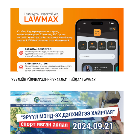
ХУУЛИЙН ҮЙЛЧИЛГЭЭНИЙ УХААЛАГ ШИЙДЭЛ LAWMAX