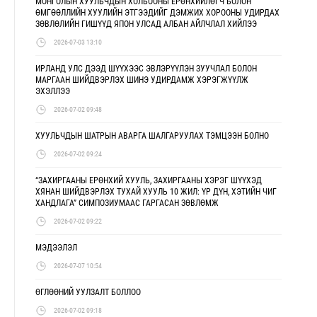
МОНГОЛЫН ХУУЛЬЧДЫН ХОЛБООНЫ ЕРӨНХИЙЛӨГЧ БОЛОН
ӨМГӨӨЛЛИЙН ХУУЛИЙН ЭТГЭЭДИЙГ ДЭМЖИХ ХОРООНЫ УДИРДАХ
ЗӨВЛӨЛИЙН ГИШҮҮД ЯПОН УЛСАД АЛБАН АЙЛЧЛАЛ ХИЙЛЭЭ
2026-07-03 13:10
ИРЛАНД УЛС ДЭЭД ШҮҮХЭЭС ЭВЛЭРҮҮЛЭН ЗУУЧЛАЛ БОЛОН
МАРГААН ШИЙДВЭРЛЭХ ШИНЭ УДИРДАМЖ ХЭРЭГЖҮҮЛЖ
ЭХЭЛЛЭЭ
2026-07-02 09:48
ХУУЛЬЧДЫН ШАТРЫН АВАРГА ШАЛГАРУУЛАХ ТЭМЦЭЭН БОЛНО
2026-07-02 09:24
“ЗАХИРГААНЫ ЕРӨНХИЙ ХУУЛЬ, ЗАХИРГААНЫ ХЭРЭГ ШҮҮХЭД
ХЯНАН ШИЙДВЭРЛЭХ ТУХАЙ ХУУЛЬ 10 ЖИЛ: ҮР ДҮН, ХЭТИЙН ЧИГ
ХАНДЛАГА” СИМПОЗИУМААС ГАРГАСАН ЗӨВЛӨМЖ
2026-07-02 09:22
МЭДЭЭЛЭЛ
2026-07-07 10:54
ӨГЛӨӨНИЙ УУЛЗАЛТ БОЛЛОО
2026-07-02 09:18