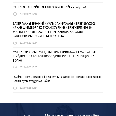
СУРГАГЧ БАГШИЙН СУРГАЛТ ЗОХИОН БАЙГУУЛАГДЛАА
2026-06-26 17:50
ЗАХИРГААНЫ ЕРӨНХИЙ ХУУЛЬ, ЗАХИРГААНЫ ХЭРЭГ ШҮҮХЭД
ХЯНАН ШИЙДВЭРЛЭХ ТУХАЙ ХУУЛИЙН ХЭРЭГЖИЛТИЙН 10
ЖИЛИЙН ҮР ДҮН, ЦААШДЫН ЧИГ ХАНДЛАГА СЭДЭВТ
СИМПОЗИУМЫГ ЗОХИОН БАЙГУУЛЛАА
2026-06-26 12:54
"СИНГАПУР УЛСЫН ХИЛ ДАМНАСАН АРИЛЖААНЫ МАРГААНЫГ
ШИЙДВЭРЛЭХ ТОГТОЛЦОО" СЭДЭВТ СУРГАЛТ, ТАНИЛЦУУЛГА
БОЛНО
2026-06-26 10:27
“Хиймэл оюун, шударга ёс ба хууль дээдлэх ёс” сэдэвт олон улсын
цахим сургалтад урьж байна
2026-06-26 09:24