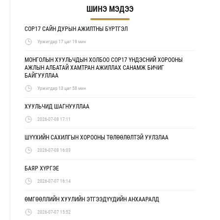
ШИНЭ МЭДЭЭ
COP17 САЙН ДУРЫН АЖИЛТНЫ БҮРТГЭЛ
Уржигдар 17 цаг 19 мин
МОНГОЛЫН ХУУЛЬЧДЫН ХОЛБОО COP17 ҮНДЭСНИЙ ХОРООНЫ
АЖЛЫН АЛБАТАЙ ХАМТРАН АЖИЛЛАХ САНАМЖ БИЧИГ
БАЙГУУЛЛАА
Уржигдар 13 цаг 58 мин
ХУУЛЬЧИД ШАГНУУЛЛАА
2026-07-08 17:11
ШҮҮХИЙН САХИЛГЫН ХОРООНЫ ТӨЛӨӨЛӨЛТЭЙ УУЛЗЛАА
2026-07-08 16:03
БАЯР ХҮРГЭЕ
2026-07-07 16:14
ӨМГӨӨЛЛИЙН ХУУЛИЙН ЭТГЭЭДҮҮДИЙН АНХААРАЛД
2026-07-07 15:52