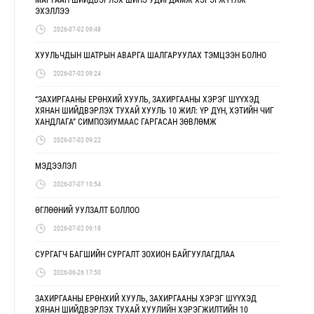
ЭХЭЛЛЭЭ
2026-07-02 09:48
ХУУЛЬЧДЫН ШАТРЫН АВАРГА ШАЛГАРУУЛАХ ТЭМЦЭЭН БОЛНО
2026-07-02 09:24
“ЗАХИРГААНЫ ЕРӨНХИЙ ХУУЛЬ, ЗАХИРГААНЫ ХЭРЭГ ШҮҮХЭД
ХЯНАН ШИЙДВЭРЛЭХ ТУХАЙ ХУУЛЬ 10 ЖИЛ: ҮР ДҮН, ХЭТИЙН ЧИГ
ХАНДЛАГА” СИМПОЗИУМААС ГАРГАСАН ЗӨВЛӨМЖ
2026-07-02 09:22
МЭДЭЭЛЭЛ
2026-07-07 10:54
ӨГЛӨӨНИЙ УУЛЗАЛТ БОЛЛОО
2026-07-02 09:18
СУРГАГЧ БАГШИЙН СУРГАЛТ ЗОХИОН БАЙГУУЛАГДЛАА
2026-06-26 17:50
ЗАХИРГААНЫ ЕРӨНХИЙ ХУУЛЬ, ЗАХИРГААНЫ ХЭРЭГ ШҮҮХЭД
ХЯНАН ШИЙДВЭРЛЭХ ТУХАЙ ХУУЛИЙН ХЭРЭГЖИЛТИЙН 10