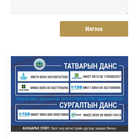
Илгээх