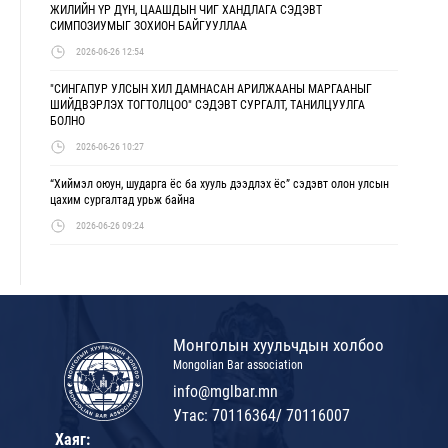
ЖИЛИЙН ҮР ДҮН, ЦААШДЫН ЧИГ ХАНДЛАГА СЭДЭВТ
СИМПОЗИУМЫГ ЗОХИОН БАЙГУУЛЛАА
2026-06-26 12:54
"СИНГАПУР УЛСЫН ХИЛ ДАМНАСАН АРИЛЖААНЫ МАРГААНЫГ
ШИЙДВЭРЛЭХ ТОГТОЛЦОО" СЭДЭВТ СУРГАЛТ, ТАНИЛЦУУЛГА
БОЛНО
2026-06-26 10:27
“Хиймэл оюун, шударга ёс ба хууль дээдлэх ёс” сэдэвт олон улсын
цахим сургалтад урьж байна
2026-06-26 09:24
Монголын хуульчдын холбоо
Mongolian Bar association
info@mglbar.mn
Утас: 70116364/ 70116007
Хаяг: