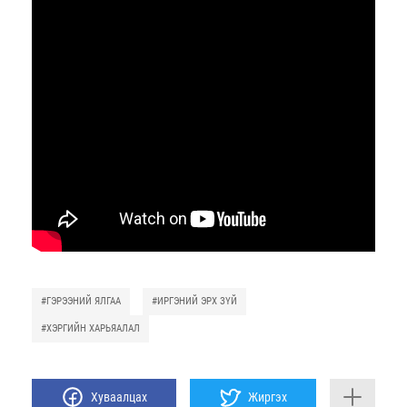
#ГЭРЭЭНИЙ ЯЛГАА
#ИРГЭНИЙ ЭРХ ЗҮЙ
#ХЭРГИЙН ХАРЬЯАЛАЛ
Хуваалцах
Жиргэх