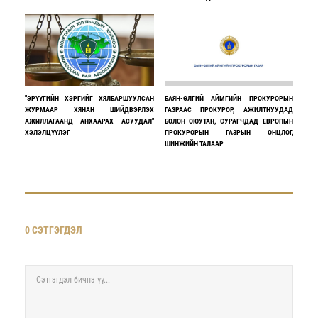
"ЭРҮҮГИЙН ХЭРГИЙГ ХЯЛБАРШУУЛСАН
БАЯН-ӨЛГИЙ АЙМГИЙН ПРОКУРОРЫН
ЖУРМААР ХЯНАН ШИЙДВЭРЛЭХ
ГАЗРААС ПРОКУРОР, АЖИЛТНУУДАД
АЖИЛЛАГААНД АНХААРАХ АСУУДАЛ"
БОЛОН ОЮУТАН, СУРАГЧДАД ЕВРОПЫН
ХЭЛЭЛЦҮҮЛЭГ
ПРОКУРОРЫН ГАЗРЫН ОНЦЛОГ,
ШИНЖИЙН ТАЛААР
0 СЭТГЭГДЭЛ