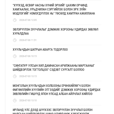
“ХҮҮХЭД, ӨСВӨР НАСНЫ ХҮНИЙ ЭРХИЙГ ЦАХИМ ОРЧИНД
ХАМГААЛАХ, УРЬДЧИЛАН СЭРГИЙЛЭХ БОЛОН ЭРХ ЗҮЙН
МЭДЛЭГИЙГ НЭМЭГДҮҮЛЭХ НЬ” ТӨСӨЛД ХАМТРАН АЖИЛЛАНА
2026-07-06 12:05
ЭВЛЭРҮҮЛЭН ЗУУЧЛАЛЫГ ДЭМЖИХ ХОРООНЫ УДИРДАХ ЗӨВЛӨЛ
ХУРАЛДЛАА
2026-07-06 11:51
ХУУЛЬЧДЫН ШАТРЫН АВАРГА ТОДОРЛОО
2026-07-06 10:15
"СИНГАПУР УЛСЫН ХИЛ ДАМНАСАН АРИЛЖААНЫ МАРГААНЫГ
ШИЙДВЭРЛЭХ ТОГТОЛЦОО" СЭДЭВТ СУРГАЛТ БОЛЛОО
2026-07-03 13:15
МОНГОЛЫН ХУУЛЬЧДЫН ХОЛБООНЫ ЕРӨНХИЙЛӨГЧ БОЛОН
ӨМГӨӨЛЛИЙН ХУУЛИЙН ЭТГЭЭДИЙГ ДЭМЖИХ ХОРООНЫ УДИРДАХ
ЗӨВЛӨЛИЙН ГИШҮҮД ЯПОН УЛСАД АЛБАН АЙЛЧЛАЛ ХИЙЛЭЭ
2026-07-03 13:10
ИРЛАНД УЛС ДЭЭД ШҮҮХЭЭС ЭВЛЭРҮҮЛЭН ЗУУЧЛАЛ БОЛОН
МАРГААН ШИЙДВЭРЛЭХ ШИНЭ УДИРДАМЖ ХЭРЭГЖҮҮЛЖ