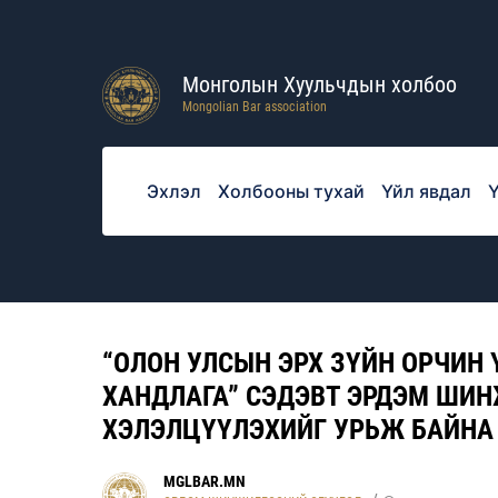
Монголын Хуульчдын холбоо
Mongolian Bar association
Эхлэл
Холбооны тухай
Үйл явдал
Ү
“ОЛОН УЛСЫН ЭРХ ЗҮЙН ОРЧИН
ХАНДЛАГА” СЭДЭВТ ЭРДЭМ ШИ
ХЭЛЭЛЦҮҮЛЭХИЙГ УРЬЖ БАЙНА
MGLBAR.MN