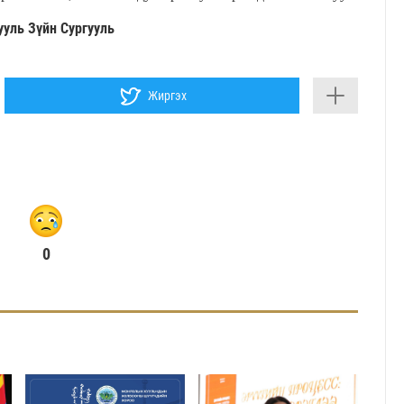
уль Зүйн Сургууль
Жиргэх
0