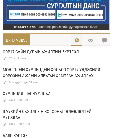
ШИНЭ МЭДЭЭ
COP17 САЙН ДУРЫН АЖИЛТНЫ БҮРТГЭЛ
22 цаг 47 мин
МОНГОЛЫН ХУУЛЬЧДЫН ХОЛБОО COP17 ҮНДЭСНИЙ
ХОРООНЫ АЖЛЫН АЛБАТАЙ ХАМТРАН АЖИЛЛАХ
САНАМЖ БИЧИГ БАЙГУУЛЛАА
Өчигдөр 13 цаг 58 мин
ХУУЛЬЧИД ШАГНУУЛЛАА
2026-07-08 17:11
ШҮҮХИЙН САХИЛГЫН ХОРООНЫ ТӨЛӨӨЛӨЛТЭЙ
УУЛЗЛАА
2026-07-08 16:03
БАЯР ХҮРГЭЕ