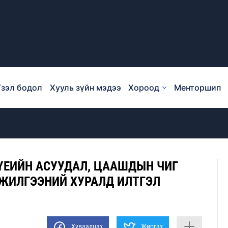
зэл бодол
Хууль зүйн мэдээ
Хороод
Менторшип
 ҮЕИЙН АСУУДАЛ, ЦААШДЫН ЧИГ
НЖИЛГЭЭНИЙ ХУРАЛД ИЛТГЭЛ
Хуваалцах
Жиргэх