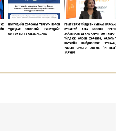
ЛЭХ
ШҮҮГЧДИЙН ХОРООНЫ ТЭРГҮҮН БОЛОН
ГЭМТ ХЭРЭГ ҮЙЛДСЭН ХҮН НАС БАРСАН,
ИЙН
УДИРДАХ ЗӨВЛӨЛИЙН ГИШҮҮДИЙГ
СУРАГГҮЙ АЛГА БОЛСОН, ОРГОН
СОНГОХ СОНГУУЛЬ ЯВАГДАНА
ЗАЙЛСНААС ҮЛ ХАМААРАН ГЭМТ ХЭРЭГ
ҮЙЛДЭЖ ОЛСОН ХӨРӨНГӨ, ОРЛОГЫГ
ШҮҮХИЙН ШИЙДВЭРЭЭР ХУРААЖ,
УЛСЫН ОРЛОГО БОЛГОХ ”IN REM”
ЗАРЧИМ