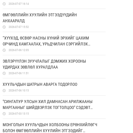
2026-07-07 16:14
ӨМГӨӨЛЛИЙН ХУУЛИЙН ЭТГЭЭДҮҮДИЙН
АНХААРАЛД
2026-07-07 15:52
“ХҮҮХЭД, ӨСВӨР НАСНЫ ХҮНИЙ ЭРХИЙГ ЦАХИМ
ОРЧИНД ХАМГААЛАХ, УРЬДЧИЛАН СЭРГИЙЛЭХ
БОЛОН ЭРХ ЗҮЙН МЭДЛЭГИЙГ НЭМЭГДҮҮЛЭХ НЬ”
2026-07-06 12:05
ТӨСӨЛД ХАМТРАН АЖИЛЛАНА
ЭВЛЭРҮҮЛЭН ЗУУЧЛАЛЫГ ДЭМЖИХ ХОРООНЫ
УДИРДАХ ЗӨВЛӨЛ ХУРАЛДЛАА
2026-07-06 11:51
ХУУЛЬЧДЫН ШАТРЫН АВАРГА ТОДОРЛОО
2026-07-06 10:15
"СИНГАПУР УЛСЫН ХИЛ ДАМНАСАН АРИЛЖААНЫ
МАРГААНЫГ ШИЙДВЭРЛЭХ ТОГТОЛЦОО" СЭДЭВТ
СУРГАЛТ БОЛЛОО
2026-07-03 13:15
МОНГОЛЫН ХУУЛЬЧДЫН ХОЛБООНЫ ЕРӨНХИЙЛӨГЧ
БОЛОН ӨМГӨӨЛЛИЙН ХУУЛИЙН ЭТГЭЭДИЙГ