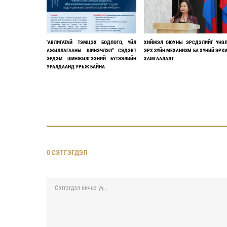
"АВЛИГАТАЙ ТЭМЦЭХ БОДЛОГО, ҮЙЛ
ХИЙМЭЛ ОЮУНЫ ЭРСДЭЛИЙГ ҮНЭ
АЖИЛЛАГААНЫ ШИНЭЧЛЭЛ" СЭДЭВТ
ЭРХ ЗҮЙН МЕХАНИЗМ БА ХҮНИЙ ЭРХ
ЭРДЭМ ШИНЖИЛГЭЭНИЙ БҮТЭЭЛИЙН
ХАМГААЛАЛТ
УРАЛДААНД УРЬЖ БАЙНА
0 СЭТГЭГДЭЛ