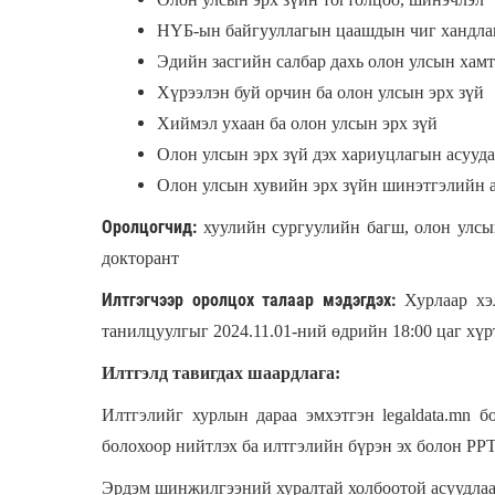
НҮБ-ын байгууллагын цаашдын чиг хандлага
Эдийн засгийн салбар дахь олон улсын хамт
Хүрээлэн буй орчин ба олон улсын эрх зүй
Хиймэл ухаан ба олон улсын эрх зүй
Олон улсын эрх зүй дэх хариуцлагын асууда
Олон улсын хувийн эрх зүйн шинэтгэлийн 
Оролцогчид:
хуулийн сургуулийн багш, олон улсын
докторант
Илтгэгчээр оролцох талаар мэдэгдэх:
Хурлаар хэ
танилцуулгыг 2024.11.01-ний өдрийн 18:00 цаг хү
Илтгэлд тавигдах шаардлага:
Илтгэлийг хурлын дараа эмхэтгэн legaldata.mn 
болохоор нийтлэх ба илтгэлийн бүрэн эх болон PPT-
Эрдэм шинжилгээний хуралтай холбоотой асуудлаар