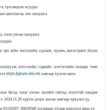
, тулгамдсан асуудал
ын ажиллагаа, чиг хандлага
л, олон улсын хандлага
асуудал
 эрх зүйн чиглэлийн судлаач, хуульч, магистрант болон
лэлцүүлэх илтгэлийн сэдвийг, илтгэгчийн талаарх товч
ninjin.b@num.edu.mn
ртэл
хаягаар хүлээн авна.
болон бусад олон улсын онлайн сайтад нээлттэй хандаж
г 2024.11.20 хүртэл дээрх заасан хаягаар ирүүлнэ үү.
 93110307, 99030580 дугаарын утсаар мэдээлэл авна уу.