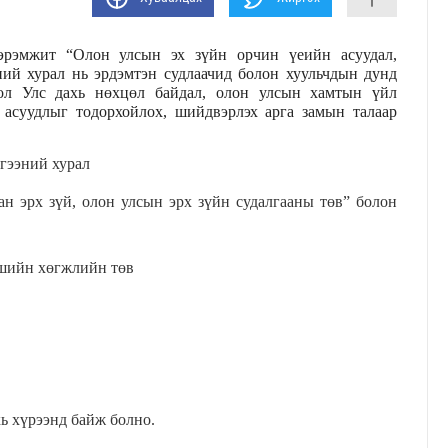
эрэмжит “Олон улсын эх зүйн орчин үеийн асуудал,
ий хурал нь эрдэмтэн судлаачид болон хуульчдын дунд
ол Улс дахь нөхцөл байдал, олон улсын хамтын үйл
 асуудлыг тодорхойлох, шийдвэрлэх арга замын талаар
гээний хурал
н эрх зүй, олон улсын эрх зүйн судалгааны төв” болон
шийн хөгжлийн төв
ь хүрээнд байж болно.