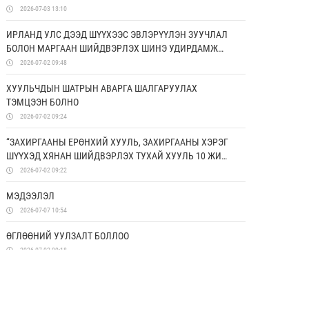
ДЭМЖИХ ХОРООНЫ УДИРДАХ ЗӨВЛӨЛИЙН ГИШҮҮД
2026-07-03 13:10
ЯПОН УЛСАД АЛБАН АЙЛЧЛАЛ ХИЙЛЭЭ
ИРЛАНД УЛС ДЭЭД ШҮҮХЭЭС ЭВЛЭРҮҮЛЭН ЗУУЧЛАЛ
БОЛОН МАРГААН ШИЙДВЭРЛЭХ ШИНЭ УДИРДАМЖ
ХЭРЭГЖҮҮЛЖ ЭХЭЛЛЭЭ
2026-07-02 09:48
ХУУЛЬЧДЫН ШАТРЫН АВАРГА ШАЛГАРУУЛАХ
ТЭМЦЭЭН БОЛНО
2026-07-02 09:24
“ЗАХИРГААНЫ ЕРӨНХИЙ ХУУЛЬ, ЗАХИРГААНЫ ХЭРЭГ
ШҮҮХЭД ХЯНАН ШИЙДВЭРЛЭХ ТУХАЙ ХУУЛЬ 10 ЖИЛ:
ҮР ДҮН, ХЭТИЙН ЧИГ ХАНДЛАГА” СИМПОЗИУМААС
2026-07-02 09:22
ГАРГАСАН ЗӨВЛӨМЖ
МЭДЭЭЛЭЛ
2026-07-07 10:54
ӨГЛӨӨНИЙ УУЛЗАЛТ БОЛЛОО
2026-07-02 09:18
СУРГАГЧ БАГШИЙН СУРГАЛТ ЗОХИОН
БАЙГУУЛАГДЛАА
2026-06-26 17:50