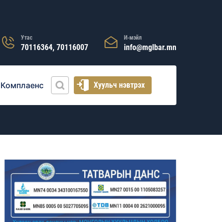
Утас
И-мэйл
70116364, 70116007
info@mglbar.mn
Комплаенс
Хуульч нэвтрэх