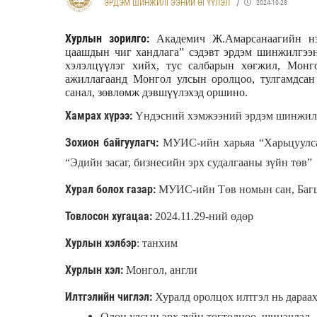
ЭРДЭМ ШИНЖИЛГЭЭНИЙ ӨГҮҮЛЭЛ
2024-10-28
Хурлын зорилго:
Академич Ж.Амарсанаагийн н
цаашдын чиг хандлага” сэдэвт эрдэм шинжилгээн
хэлэлцүүлэг хийх, тус салбарын хөгжил, Монг
ажиллагаанд Монгол улсын оролцоо, тулгамдсан
санал, зөвлөмж дэвшүүлэхэд оршино.
Хамрах хүрээ:
Үндэсний хэмжээний эрдэм шинжил
Зохион байгуулагч:
МУИС-ийн харьяа “Харьцуулса
“Эдийн засаг, бизнесийн эрх судалгааны зүйн төв”
Хурал болох газар:
МУИС-ийн Төв номын сан, Баг
Товлосон хугацаа:
2024.11.29-ний өдөр
Хурлын хэлбэр
: танхим
Хурлын хэл:
Монгол, англи
Илтгэлийн чиглэл:
Хуралд оролцох илтгэл нь дараах
Олон улсын эрх зүйн тогтолцоо, шинэчлэл