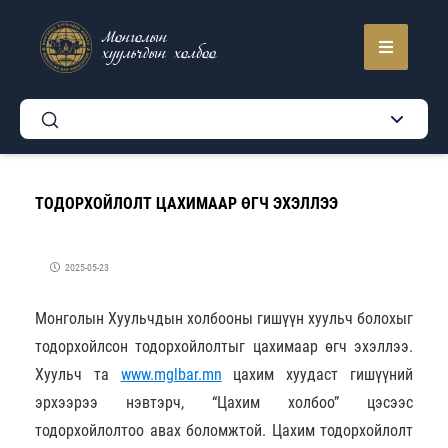
Монголын
хуульчдын холбоо
ТОДОРХОЙЛОЛТ ЦАХИМААР ӨГЧ ЭХЭЛЛЭЭ
2025-05-23
Монголын Хуульчдын холбооны гишүүн хуульч болохыг
тодорхойлсон тодорхойлолтыг цахимаар өгч эхэллээ.
Хуульч та
www.mglbar.mn
цахим хуудаст гишүүний
эрхээрээ нэвтэрч, “Цахим холбоо” цэсээс
тодорхойлолтоо авах боломжтой. Цахим тодорхойлолт