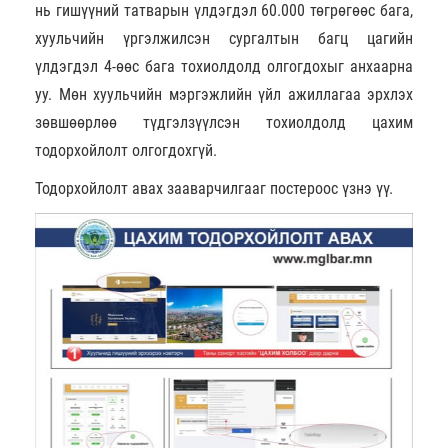
нь гишүүний татварын үлдэгдэл 60.000 төгрөгөөс бага,
хуульчийн үргэлжилсэн сургалтын багц цагийн
үлдэгдэл 4-өөс бага тохиолдолд олгогдохыг анхаарна
уу. Мөн хуульчийн мэргэжлийн үйл ажиллагаа эрхлэх
зөвшөөрлөө түдгэлзүүлсэн тохиолдолд цахим
тодорхойлолт олгогдохгүй.
Тодорхойлолт авах зааварчилгааг постероос үзнэ үү.