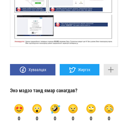
Хуваалцах
Жиргэх
Энэ мэдээ танд ямар санагдав?
0
0
0
0
0
0