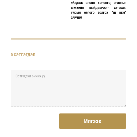
ҮЙЛДЭЖ ОЛСОН ХӨРӨНГӨ, ОРЛОГЫГ
ШҮҮХИЙН ШИЙДВЭРЭЭР ХУРААЖ,
УЛСЫН ОРЛОГО БОЛГОХ ”IN REM”
ЗАРЧИМ
0 СЭТГЭГДЭЛ
Илгээх