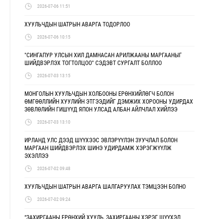
2026-07-06 11:51
ХУУЛЬЧДЫН ШАТРЫН АВАРГА ТОДОРЛОО
2026-07-06 10:15
"СИНГАПУР УЛСЫН ХИЛ ДАМНАСАН АРИЛЖААНЫ МАРГААНЫГ
ШИЙДВЭРЛЭХ ТОГТОЛЦОО" СЭДЭВТ СУРГАЛТ БОЛЛОО
2026-07-03 13:15
МОНГОЛЫН ХУУЛЬЧДЫН ХОЛБООНЫ ЕРӨНХИЙЛӨГЧ БОЛОН
ӨМГӨӨЛЛИЙН ХУУЛИЙН ЭТГЭЭДИЙГ ДЭМЖИХ ХОРООНЫ УДИРДАХ
ЗӨВЛӨЛИЙН ГИШҮҮД ЯПОН УЛСАД АЛБАН АЙЛЧЛАЛ ХИЙЛЭЭ
2026-07-03 13:10
ИРЛАНД УЛС ДЭЭД ШҮҮХЭЭС ЭВЛЭРҮҮЛЭН ЗУУЧЛАЛ БОЛОН
МАРГААН ШИЙДВЭРЛЭХ ШИНЭ УДИРДАМЖ ХЭРЭГЖҮҮЛЖ
ЭХЭЛЛЭЭ
2026-07-02 09:48
ХУУЛЬЧДЫН ШАТРЫН АВАРГА ШАЛГАРУУЛАХ ТЭМЦЭЭН БОЛНО
2026-07-02 09:24
“ЗАХИРГААНЫ ЕРӨНХИЙ ХУУЛЬ, ЗАХИРГААНЫ ХЭРЭГ ШҮҮХЭД