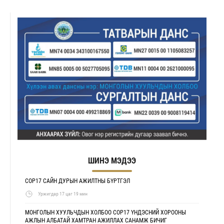
ШИНЭ МЭДЭЭ
COP17 САЙН ДУРЫН АЖИЛТНЫ БҮРТГЭЛ
Уржигдар 17 цаг 19 мин
МОНГОЛЫН ХУУЛЬЧДЫН ХОЛБОО COP17 ҮНДЭСНИЙ ХОРООНЫ
АЖЛЫН АЛБАТАЙ ХАМТРАН АЖИЛЛАХ САНАМЖ БИЧИГ