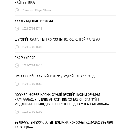
БАЙГУУЛЛАА
Уржигдар 13 цаг 58 мин
ХУУЛЬЧИД ШАГНУУЛЛАА
2026-07-08 17:11
ШҮҮХИЙН САХИЛГЫН ХОРООНЫ ТӨЛӨӨЛӨЛТЭЙ УУЛЗЛАА
2026-07-08 16:03
БАЯР ХҮРГЭЕ
2026-07-07 16:14
ӨМГӨӨЛЛИЙН ХУУЛИЙН ЭТГЭЭДҮҮДИЙН АНХААРАЛД
2026-07-07 15:52
“ХҮҮХЭД, ӨСВӨР НАСНЫ ХҮНИЙ ЭРХИЙГ ЦАХИМ ОРЧИНД
ХАМГААЛАХ, УРЬДЧИЛАН СЭРГИЙЛЭХ БОЛОН ЭРХ ЗҮЙН
МЭДЛЭГИЙГ НЭМЭГДҮҮЛЭХ НЬ” ТӨСӨЛД ХАМТРАН АЖИЛЛАНА
2026-07-06 12:05
ЭВЛЭРҮҮЛЭН ЗУУЧЛАЛЫГ ДЭМЖИХ ХОРООНЫ УДИРДАХ ЗӨВЛӨЛ
ХУРАЛДЛАА