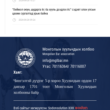
2026-06-26 10:27
“Хиймэл оюун, шударга ёс ба хууль дээдлэх ёс” сэдэвт олон улсын
цахим сургалтад урьж байна
2026-06-26 09:24
Монголын хуульчдын холбоо
Mongolian Bar association
info@mglbar.mn
Утас: 70116364/ 70116007
Хаяг:
Чингэлтэй дүүрэг 5-р хороо Хуульчдын ордон 17
давхар 1701 тоот Монголын Хуульчдын
холбооны байр
Вэб сайтыг хөгжүүлсэн: Sodonsolution ХХК