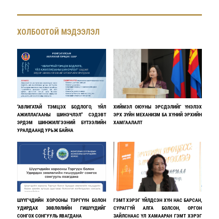
ХОЛБООТОЙ МЭДЭЭЛЭЛ
"АВЛИГАТАЙ ТЭМЦЭХ БОДЛОГО, ҮЙЛ
ХИЙМЭЛ ОЮУНЫ ЭРСДЭЛИЙГ ҮНЭЛЭХ
АЖИЛЛАГААНЫ ШИНЭЧЛЭЛ" СЭДЭВТ
ЭРХ ЗҮЙН МЕХАНИЗМ БА ХҮНИЙ ЭРХИЙН
ЭРДЭМ ШИНЖИЛГЭЭНИЙ БҮТЭЭЛИЙН
ХАМГААЛАЛТ
УРАЛДААНД УРЬЖ БАЙНА
ШҮҮГЧДИЙН ХОРООНЫ ТЭРГҮҮН БОЛОН
ГЭМТ ХЭРЭГ ҮЙЛДСЭН ХҮН НАС БАРСАН,
УДИРДАХ ЗӨВЛӨЛИЙН ГИШҮҮДИЙГ
СУРАГГҮЙ АЛГА БОЛСОН, ОРГОН
СОНГОХ СОНГУУЛЬ ЯВАГДАНА
ЗАЙЛСНААС ҮЛ ХАМААРАН ГЭМТ ХЭРЭГ