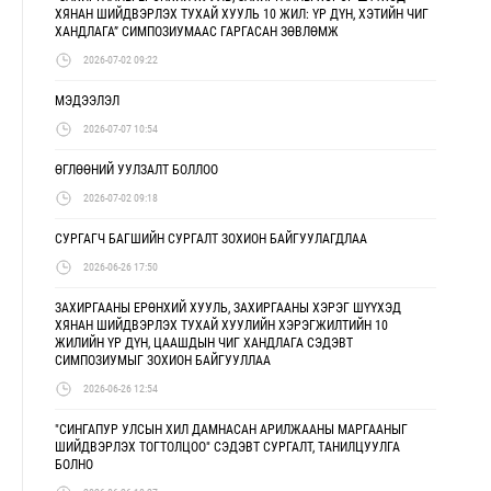
ХЯНАН ШИЙДВЭРЛЭХ ТУХАЙ ХУУЛЬ 10 ЖИЛ: ҮР ДҮН, ХЭТИЙН ЧИГ
ХАНДЛАГА” СИМПОЗИУМААС ГАРГАСАН ЗӨВЛӨМЖ
2026-07-02 09:22
МЭДЭЭЛЭЛ
2026-07-07 10:54
ӨГЛӨӨНИЙ УУЛЗАЛТ БОЛЛОО
2026-07-02 09:18
СУРГАГЧ БАГШИЙН СУРГАЛТ ЗОХИОН БАЙГУУЛАГДЛАА
2026-06-26 17:50
ЗАХИРГААНЫ ЕРӨНХИЙ ХУУЛЬ, ЗАХИРГААНЫ ХЭРЭГ ШҮҮХЭД
ХЯНАН ШИЙДВЭРЛЭХ ТУХАЙ ХУУЛИЙН ХЭРЭГЖИЛТИЙН 10
ЖИЛИЙН ҮР ДҮН, ЦААШДЫН ЧИГ ХАНДЛАГА СЭДЭВТ
СИМПОЗИУМЫГ ЗОХИОН БАЙГУУЛЛАА
2026-06-26 12:54
"СИНГАПУР УЛСЫН ХИЛ ДАМНАСАН АРИЛЖААНЫ МАРГААНЫГ
ШИЙДВЭРЛЭХ ТОГТОЛЦОО" СЭДЭВТ СУРГАЛТ, ТАНИЛЦУУЛГА
БОЛНО