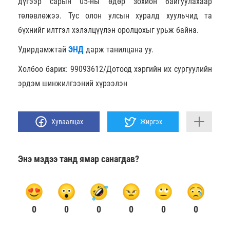
дүгээр сарын 05-ны өдөр зохион байгуулахаар
төлөвлөжээ. Тус олон улсын хуралд хуульчид та
бүхнийг илтгэл хэлэлцүүлэн оролцохыг урьж байна.
Удирдамжтай
ЭНД
дарж танилцана уу.
Холбоо барих: 99093612/Дотоод хэргийн их сургуулийн
эрдэм шинжилгээний хүрээлэн
Хуваалцах
Жиргэх
Энэ мэдээ танд ямар санагдав?
0
0
0
0
0
0