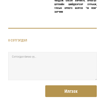
ҮЙЛДЭЖ ОЛСОН ХӨРӨНГӨ, ОРЛОГЫГ
ШҮҮХИЙН ШИЙДВЭРЭЭР ХУРААЖ,
УЛСЫН ОРЛОГО БОЛГОХ ”IN REM”
ЗАРЧИМ
0 СЭТГЭГДЭЛ
Илгээх