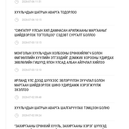
2026-07-06 11:51
ХУУЛЬЧДЫН ШАТРЫН АВАРГА ТОДОРЛОО
2026-07-06 10:15
"СИНГАПУР УЛСЫН ХИЛ ДАМНАСАН АРИЛЖААНЫ МАРГААНЫГ
ШИЙДВЭРЛЭХ ТОГТОЛЦОО" СЭДЭВТ СУРГАЛТ БОЛЛОО
2026-07-03 13:15
МОНГОЛЫН ХУУЛЬЧДЫН ХОЛБООНЫ ЕРӨНХИЙЛӨГЧ БОЛОН
ӨМГӨӨЛЛИЙН ХУУЛИЙН ЭТГЭЭДИЙГ ДЭМЖИХ ХОРООНЫ УДИРДАХ
ЗӨВЛӨЛИЙН ГИШҮҮД ЯПОН УЛСАД АЛБАН АЙЛЧЛАЛ ХИЙЛЭЭ
2026-07-03 13:10
ИРЛАНД УЛС ДЭЭД ШҮҮХЭЭС ЭВЛЭРҮҮЛЭН ЗУУЧЛАЛ БОЛОН
МАРГААН ШИЙДВЭРЛЭХ ШИНЭ УДИРДАМЖ ХЭРЭГЖҮҮЛЖ
ЭХЭЛЛЭЭ
2026-07-02 09:48
ХУУЛЬЧДЫН ШАТРЫН АВАРГА ШАЛГАРУУЛАХ ТЭМЦЭЭН БОЛНО
2026-07-02 09:24
“ЗАХИРГААНЫ ЕРӨНХИЙ ХУУЛЬ, ЗАХИРГААНЫ ХЭРЭГ ШҮҮХЭД