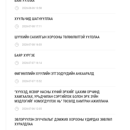
БАЙГУУЛЛАА
2026-08-06 13:58
ХУУЛЬЧИД ШАГНУУЛЛАА
2026-07-08 17:11
ШҮҮХИЙН САХИЛГЫН ХОРООНЫ ТӨЛӨӨЛӨЛТЭЙ УУЛЗЛАА
2026-07-08 16:03
БАЯР ХҮРГЭЕ
2026-07-07 16:14
ӨМГӨӨЛЛИЙН ХУУЛИЙН ЭТГЭЭДҮҮДИЙН АНХААРАЛД
2026-07-07 15:52
“ХҮҮХЭД, ӨСВӨР НАСНЫ ХҮНИЙ ЭРХИЙГ ЦАХИМ ОРЧИНД
ХАМГААЛАХ, УРЬДЧИЛАН СЭРГИЙЛЭХ БОЛОН ЭРХ ЗҮЙН
МЭДЛЭГИЙГ НЭМЭГДҮҮЛЭХ НЬ” ТӨСӨЛД ХАМТРАН АЖИЛЛАНА
2026-07-06 12:05
ЭВЛЭРҮҮЛЭН ЗУУЧЛАЛЫГ ДЭМЖИХ ХОРООНЫ УДИРДАХ ЗӨВЛӨЛ
ХУРАЛДЛАА