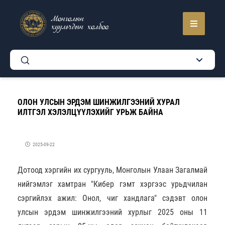
Монголын
хуульчдын холбоо
ОЛОН УЛСЫН ЭРДЭМ ШИНЖИЛГЭЭНИЙ ХУРАЛ
ИЛТГЭЛ ХЭЛЭЛЦҮҮЛЭХИЙГ УРЬЖ БАЙНА
2025-09-22
Дотоод хэргийн их сургууль, Монголын Улаан Загалмай
нийгэмлэг хамтран "Кибер гэмт хэргээс урьдчилан
сэргийлэх ажил: Онол, чиг хандлага" сэдэвт олон
улсын эрдэм шинжилгээний хурлыг 2025 оны 11