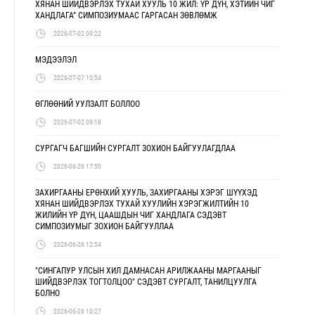
ХЯНАН ШИЙДВЭРЛЭХ ТУХАЙ ХУУЛЬ 10 ЖИЛ: ҮР ДҮН, ХЭТИЙН ЧИГ
ХАНДЛАГА” СИМПОЗИУМААС ГАРГАСАН ЗӨВЛӨМЖ
2026-07-02 09:22
МЭДЭЭЛЭЛ
2026-07-07 10:54
ӨГЛӨӨНИЙ УУЛЗАЛТ БОЛЛОО
2026-07-02 09:18
СУРГАГЧ БАГШИЙН СУРГАЛТ ЗОХИОН БАЙГУУЛАГДЛАА
2026-06-26 17:50
ЗАХИРГААНЫ ЕРӨНХИЙ ХУУЛЬ, ЗАХИРГААНЫ ХЭРЭГ ШҮҮХЭД
ХЯНАН ШИЙДВЭРЛЭХ ТУХАЙ ХУУЛИЙН ХЭРЭГЖИЛТИЙН 10
ЖИЛИЙН ҮР ДҮН, ЦААШДЫН ЧИГ ХАНДЛАГА СЭДЭВТ
СИМПОЗИУМЫГ ЗОХИОН БАЙГУУЛЛАА
2026-06-26 12:54
"СИНГАПУР УЛСЫН ХИЛ ДАМНАСАН АРИЛЖААНЫ МАРГААНЫГ
ШИЙДВЭРЛЭХ ТОГТОЛЦОО" СЭДЭВТ СУРГАЛТ, ТАНИЛЦУУЛГА
БОЛНО
2026-06-26 10:27