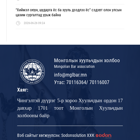
“Хиймэл оюун, шударга ёс ба хууль дээдлэх ёс” сэдэвт олон улсын
цахим сургалтад урьж байна
2026-06-26 09:24
Монголын хуульчдын холбоо
Mongolian Bar association
info@mglbar.mn
Утас: 70116364/ 70116007
Хаяг:
Чингэлтэй дүүрэг 5-р хороо Хуульчдын ордон 17
давхар 1701 тоот Монголын Хуульчдын
холбооны байр
Вэб сайтыг хөгжүүлсэн: Sodonsolution ХХК