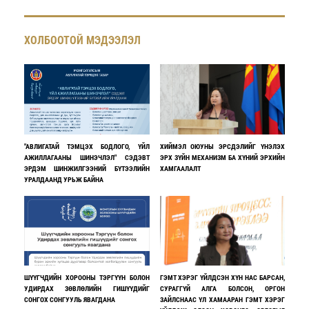
ХОЛБООТОЙ МЭДЭЭЛЭЛ
"АВЛИГАТАЙ ТЭМЦЭХ БОДЛОГО, ҮЙЛ
ХИЙМЭЛ ОЮУНЫ ЭРСДЭЛИЙГ ҮНЭЛЭХ
АЖИЛЛАГААНЫ ШИНЭЧЛЭЛ" СЭДЭВТ
ЭРХ ЗҮЙН МЕХАНИЗМ БА ХҮНИЙ ЭРХИЙН
ЭРДЭМ ШИНЖИЛГЭЭНИЙ БҮТЭЭЛИЙН
ХАМГААЛАЛТ
УРАЛДААНД УРЬЖ БАЙНА
ШҮҮГЧДИЙН ХОРООНЫ ТЭРГҮҮН БОЛОН
ГЭМТ ХЭРЭГ ҮЙЛДСЭН ХҮН НАС БАРСАН,
УДИРДАХ ЗӨВЛӨЛИЙН ГИШҮҮДИЙГ
СУРАГГҮЙ АЛГА БОЛСОН, ОРГОН
СОНГОХ СОНГУУЛЬ ЯВАГДАНА
ЗАЙЛСНААС ҮЛ ХАМААРАН ГЭМТ ХЭРЭГ