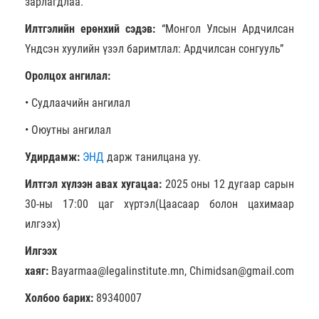
зарлагдлаа.
Илтгэлийн ерөнхий сэдэв:
“Монгол Улсын Ардчилсан
Үндсэн хуулийн үзэл баримтлал: Ардчилсан сонгууль”
Оролцох ангилал:
• Судлаачийн ангилал
• Оюутны ангилал
Удирдамж:
ЭНД
дарж танилцана уу.
Илтгэл хүлээн авах хугацаа:
2025 оны 12 дугаар сарын
30-ны 17:00 цаг хүртэл(Цаасаар болон цахимаар
илгээх)
Илгээх
хаяг:
Bayarmaa@legalinstitute.mn, Chimidsan@gmail.com
Холбоо барих:
89340007