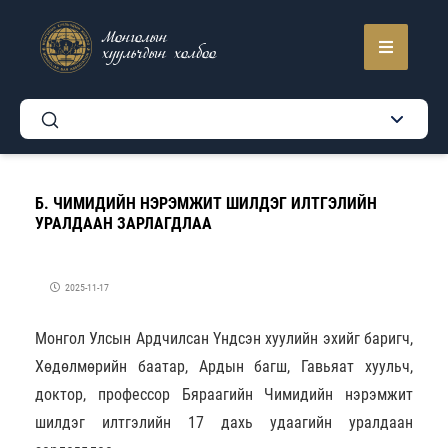
Монголын
хуульчдын холбоо
Б. ЧИМИДИЙН НЭРЭМЖИТ ШИЛДЭГ ИЛТГЭЛИЙН
УРАЛДААН ЗАРЛАГДЛАА
2025-11-17
Монгол Улсын Ардчилсан Үндсэн хуулийн эхийг баригч,
Хөдөлмөрийн баатар, Ардын багш, Гавьяат хуульч,
доктор, профессор Бяраагийн Чимидийн нэрэмжит
шилдэг илтгэлийн 17 дахь удаагийн уралдаан