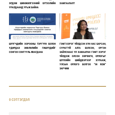
ЭРДЭМ ШИНЖИЛГЭЭНИЙ БҮТЭЭЛИЙН
ХАМГААЛАЛТ
УРАЛДААНД УРЬЖ БАЙНА
ШҮҮГЧДИЙН ХОРООНЫ ТЭРГҮҮН БОЛОН
ГЭМТ ХЭРЭГ ҮЙЛДСЭН ХҮН НАС БАРСАН,
УДИРДАХ ЗӨВЛӨЛИЙН ГИШҮҮДИЙГ
СУРАГГҮЙ АЛГА БОЛСОН, ОРГОН
СОНГОХ СОНГУУЛЬ ЯВАГДАНА
ЗАЙЛСНААС ҮЛ ХАМААРАН ГЭМТ ХЭРЭГ
ҮЙЛДЭЖ ОЛСОН ХӨРӨНГӨ, ОРЛОГЫГ
ШҮҮХИЙН ШИЙДВЭРЭЭР ХУРААЖ,
УЛСЫН ОРЛОГО БОЛГОХ ”IN REM”
ЗАРЧИМ
0 СЭТГЭГДЭЛ