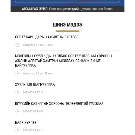
ШИНЭ МЭДЭЭ
COP17 САЙН ДУРЫН АЖИЛТНЫ БҮРТГЭЛ
Уржигдар 17 цаг 19 мин
МОНГОЛЫН ХУУЛЬЧДЫН ХОЛБОО COP17 ҮНДЭСНИЙ ХОРООНЫ
АЖЛЫН АЛБАТАЙ ХАМТРАН АЖИЛЛАХ САНАМЖ БИЧИГ
БАЙГУУЛЛАА
Уржигдар 13 цаг 58 мин
ХУУЛЬЧИД ШАГНУУЛЛАА
2026-07-08 17:11
ШҮҮХИЙН САХИЛГЫН ХОРООНЫ ТӨЛӨӨЛӨЛТЭЙ УУЛЗЛАА
2026-07-08 16:03
БАЯР ХҮРГЭЕ
2026-07-07 16:14