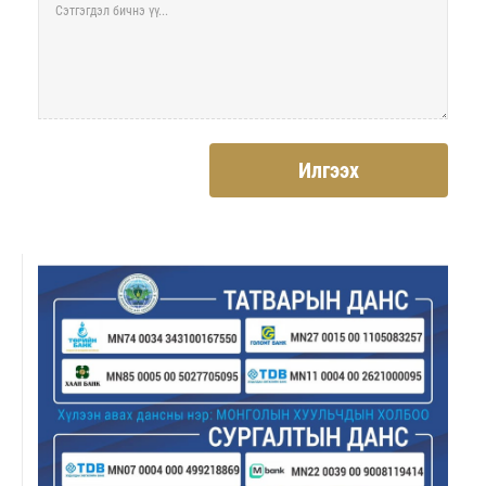
Илгээх