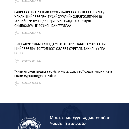
2026-06-26 17:50
ЗАХИРГААНЫ ЕРӨНХИЙ ХУУЛЬ, ЗАХИРГААНЫ ХЭРЭГ ШҮҮХЭД
ХЯНАН ШИЙДВЭРЛЭХ ТУХАЙ ХУУЛИЙН ХЭРЭГЖИЛТИЙН 10
ЖИЛИЙН ҮР ДҮН, ЦААШДЫН ЧИГ ХАНДЛАГА СЭДЭВТ
СИМПОЗИУМЫГ ЗОХИОН БАЙГУУЛЛАА
2026-06-26 12:54
"СИНГАПУР УЛСЫН ХИЛ ДАМНАСАН АРИЛЖААНЫ МАРГААНЫГ
ШИЙДВЭРЛЭХ ТОГТОЛЦОО" СЭДЭВТ СУРГАЛТ, ТАНИЛЦУУЛГА
БОЛНО
2026-06-26 10:27
“Хиймэл оюун, шударга ёс ба хууль дээдлэх ёс” сэдэвт олон улсын
цахим сургалтад урьж байна
2026-06-26 09:24
Монголын хуульчдын холбоо
Mongolian Bar association