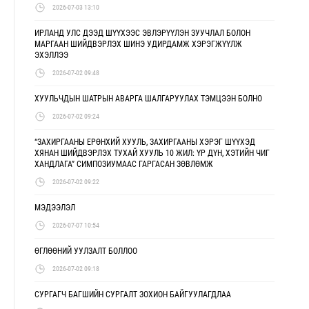
2026-07-03 13:10
ИРЛАНД УЛС ДЭЭД ШҮҮХЭЭС ЭВЛЭРҮҮЛЭН ЗУУЧЛАЛ БОЛОН
МАРГААН ШИЙДВЭРЛЭХ ШИНЭ УДИРДАМЖ ХЭРЭГЖҮҮЛЖ
ЭХЭЛЛЭЭ
2026-07-02 09:48
ХУУЛЬЧДЫН ШАТРЫН АВАРГА ШАЛГАРУУЛАХ ТЭМЦЭЭН БОЛНО
2026-07-02 09:24
“ЗАХИРГААНЫ ЕРӨНХИЙ ХУУЛЬ, ЗАХИРГААНЫ ХЭРЭГ ШҮҮХЭД
ХЯНАН ШИЙДВЭРЛЭХ ТУХАЙ ХУУЛЬ 10 ЖИЛ: ҮР ДҮН, ХЭТИЙН ЧИГ
ХАНДЛАГА” СИМПОЗИУМААС ГАРГАСАН ЗӨВЛӨМЖ
2026-07-02 09:22
МЭДЭЭЛЭЛ
2026-07-07 10:54
ӨГЛӨӨНИЙ УУЛЗАЛТ БОЛЛОО
2026-07-02 09:18
СУРГАГЧ БАГШИЙН СУРГАЛТ ЗОХИОН БАЙГУУЛАГДЛАА