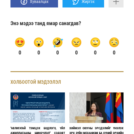
Хуваалцах
Жиргэх
Энэ мэдээ танд ямар санагдав?
0
0
0
0
0
0
ХОЛБООТОЙ МЭДЭЭЛЭЛ
"АВЛИГАТАЙ ТЭМЦЭХ БОДЛОГО, ҮЙЛ
ХИЙМЭЛ ОЮУНЫ ЭРСДЭЛИЙГ ҮНЭЛЭХ
АЖИЛЛАГААНЫ ШИНЭЧЛЭЛ" СЭДЭВТ
ЭРХ ЗҮЙН МЕХАНИЗМ БА ХҮНИЙ ЭРХИЙН