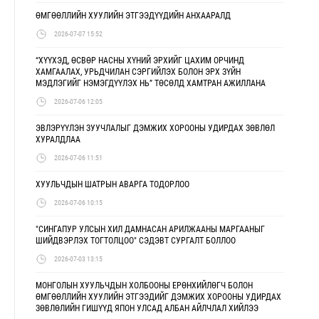
ӨМГӨӨЛЛИЙН ХУУЛИЙН ЭТГЭЭДҮҮДИЙН АНХААРАЛД
2026-07-07 15:52
“ХҮҮХЭД, ӨСВӨР НАСНЫ ХҮНИЙ ЭРХИЙГ ЦАХИМ ОРЧИНД
ХАМГААЛАХ, УРЬДЧИЛАН СЭРГИЙЛЭХ БОЛОН ЭРХ ЗҮЙН
МЭДЛЭГИЙГ НЭМЭГДҮҮЛЭХ НЬ” ТӨСӨЛД ХАМТРАН АЖИЛЛАНА
2026-07-06 12:05
ЭВЛЭРҮҮЛЭН ЗУУЧЛАЛЫГ ДЭМЖИХ ХОРООНЫ УДИРДАХ ЗӨВЛӨЛ
ХУРАЛДЛАА
2026-07-06 11:51
ХУУЛЬЧДЫН ШАТРЫН АВАРГА ТОДОРЛОО
2026-07-06 10:15
"СИНГАПУР УЛСЫН ХИЛ ДАМНАСАН АРИЛЖААНЫ МАРГААНЫГ
ШИЙДВЭРЛЭХ ТОГТОЛЦОО" СЭДЭВТ СУРГАЛТ БОЛЛОО
2026-07-03 13:15
МОНГОЛЫН ХУУЛЬЧДЫН ХОЛБООНЫ ЕРӨНХИЙЛӨГЧ БОЛОН
ӨМГӨӨЛЛИЙН ХУУЛИЙН ЭТГЭЭДИЙГ ДЭМЖИХ ХОРООНЫ УДИРДАХ
ЗӨВЛӨЛИЙН ГИШҮҮД ЯПОН УЛСАД АЛБАН АЙЛЧЛАЛ ХИЙЛЭЭ